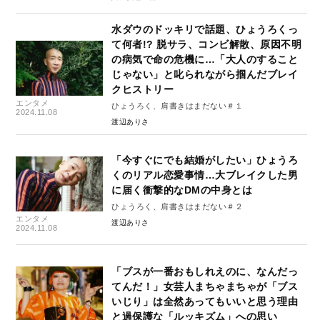
水ダウのドッキリで話題、ひょうろくっ
て何者!? 脱サラ、コンビ解散、原因不明
の病気で命の危機に…「大人のすること
じゃない」と叱られながら掴んだブレイ
クヒストリー
エンタメ
ひょうろく、肩書きはまだない＃１
2024.11.08
渡辺ありさ
「今すぐにでも結婚がしたい」ひょうろ
くのリアル恋愛事情…大ブレイクした男
に届く衝撃的なDMの中身とは
ひょうろく、肩書きはまだない＃２
エンタメ
渡辺ありさ
2024.11.08
「ブスが一番おもしれえのに、なんだっ
てんだ！」女芸人まちゃまちゃが「ブス
いじり」は全然あってもいいと思う理由
と過保護な「ルッキズム」への思い