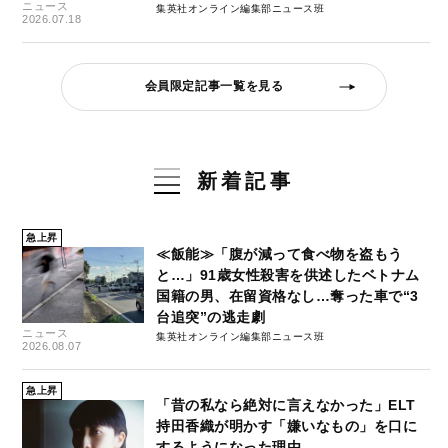
ニュース
集英社オンライン編集部ニュース班
2026.07.18
会員限定記事一覧を見る
新着記事
急上昇
≪飯能≫「腹が減って食べ物を盗もう
と…」91歳女性殺害を供述したベトナム
国籍の男、在留資格なし…奪った車で“3
台追突”の逃走劇
ニュース
集英社オンライン編集部ニュース班
2026.08.07
急上昇
「昔の私なら絶対に言えなかった」ELT
持田香織が明かす「嫌いなもの」を口に
するようになった理由