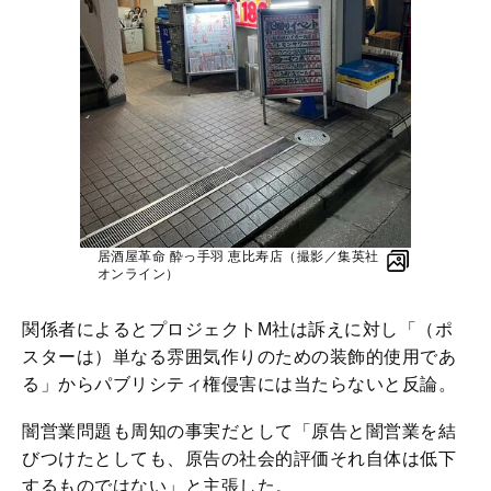
居酒屋革命 酔っ手羽 恵比寿店（撮影／集英社
オンライン）
関係者によるとプロジェクトM社は訴えに対し「（ポ
スターは）単なる雰囲気作りのための装飾的使用であ
る」からパブリシティ権侵害には当たらないと反論。
闇営業問題も周知の事実だとして「原告と闇営業を結
びつけたとしても、原告の社会的評価それ自体は低下
するものではない」と主張した。