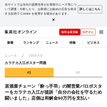
当サイトでは当社の提携先等がお客様のニーズ等につ
いて調査・分析したり、お客様にお勧めの広告を表示
詳しくはこちら
する目的で Cookie を使用する場合があります。
×
無料会員登録
ログイン
新着
ランキング
ニュース
特集
ビジネス
2024.11.12
ニュース
カラテカ入江ポスター問題
#1
#2
居酒屋チェーン「酔っ手羽」の闇営業パロポスタ
ーをカラテカ入江が提訴「自分の会社を守るため
闘いました」店側は和解金90万円を支払い