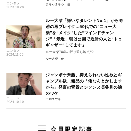
エンタメ
まちゃまちゃ
2023.10.28
ルー大柴「嫌いなタレントNo.1」から奇
跡の再ブレイク…50代での“ニュー大
柴”を“メイク”した“マインドチェン
ジ”「最近、朝は公園で近所の人と“トゥ
ギャザー”してます」
エンタメ
ルー大柴70歳の折り返し地点#2
2024.11.05
ルー大柴
ジャンポケ斉藤、抑えられない性欲とギ
ャンブル欲…粗品の「俺なんとかします
から」発言の背景とシソンヌ長谷川の涙
のワケ
ニュース
田辺ユウキ
2024.10.10
会員限定記事