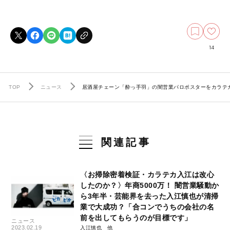
14
TOP
ニュース
居酒屋チェーン「酔っ手羽」の闇営業パロポスターをカラテ
関連記事
〈お掃除密着検証・カラテカ入江は改心
したのか？〉年商5000万！ 闇営業騒動か
ら3年半・芸能界を去った入江慎也が清掃
業で大成功？「合コンでうちの会社の名
前を出してもらうのが目標です」
ニュース
2023.02.19
入江慎也