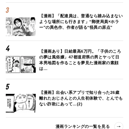
【漫画】「配達員は、普通なら踏み込まない
ような場所にも行きます」“郵便局員×ホラ
ー”の異色作、作者が語る“怪異の原点”
【漫画あり】日給最高6万円。「子供のころ
の夢は風俗嬢」47都道府県の男とヤって日
本男地図を作ることを夢見た漫画家の素顔
は…
【漫画】出会い系アプリで知り合った26歳
離れたおじさんとの人生初体験で、とんでも
ない詐欺にあって…(2)
漫画ランキングの一覧を見る