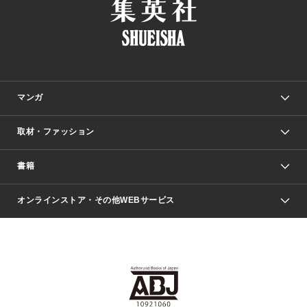
マンガ
取材・ファッション
少年マンガ
週刊少年ジャンプ
書籍
ファッション・美容
青年マンガ
ジャンプSQ.
Seventeen
週刊ヤングジャンプ
オンラインストア・その他WEBサービス
文芸・文庫・総合
芸能・情報・スポーツ
少女マンガ
Vジャンプ
non-no Web
ヤングジャンプ定期購読デジタル
すばる
Myojo
オンラインストア
りぼん
学芸・ノンフィクション・新書
最強ジャンプ
女性マンガ
@BAILA
ヤンジャン＋
小説すばる
週プレNEWS
マーガレット
集英社OTOコンテンツ
集英社 学芸編集部
少年ジャンプ＋
その他WEBサービス
クッキー
ライトノベル・ノベライズ
MAQUIA ONLINE
となりのヤングジャンプ
集英社 文芸ステーション
週プレ グラジャパ！
別冊マーガレット
SHUEISHA MANGA-ART HERITAGE
集英社 ビジネス書
ゼブラック
ココハナ
SHUEISHA ADNAVI
SPUR.JP
集英社Webマガジン Cobalt
グランドジャンプ