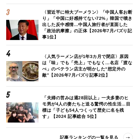
〈習近平に特大ブーメラン〉「中国人客お断
り」「中国に好感持てない72%」韓国で噴き
出した反中感情…中国人旅行者が直面した
「政治的摩擦」の正体【2026年7月バズり記
事1位】
〈人気ラーメン店が1年3カ月で閉店〉原因
は「味」でも「売上」でもなく…名店「渡な
べ」のベテラン店主が明かした“想定外の
敵”【2026年7月バズり記事2位】
「夫婦の営みは週28回以上」一夫多妻のヒ
モ男が4人の妻たちと送る驚愕の性生活…目
標は「子ども54人つくって歴史に名を残
す」【2024 記事総合 5位】
記事ランキングの一覧を見る