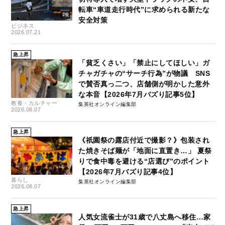
転車“車道走行時代”に求められる新たな
安全対策
ビジネス
2026.07.21
急上昇
「貧乏くさい」「禁止にしてほしい」ガ
チャガチャの“サーチ行為”が物議 SNS
で賛否真っ二つ、店舗側が明かした意外
な本音【2026年7月バズり記事5位】
教養・カルチャー
集英社オンライン編集部
2026.08.07
急上昇
《祇園祭の露店付近で撮影？》包装され
た焼きそば麺が「地面に直置き…」 夏祭
りで食中毒を避ける“店選び”のポイント
【2026年7月バズり記事4位】
暮らし
集英社オンライン編集部
2026.08.07
急上昇
人気女流雀士が31歳で八丈島へ移住…家