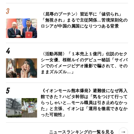
〈屈辱のプーチン〉習近平に「値切られ」
「無視され」まるで主従関係…苦境深刻化の
ロシアが中国の属国になりつつある背景
〈活動再開〉「１本売上１億円」伝説のセク
シー女優、桜樹ルイのデビュー秘話「サイパ
ンでのイメージビデオ撮影で騙されて、その
ままズルズル…」
《イオンモール熊本爆発》避難後になぜ再入
館できた？ハビタ幹部は「気をつけて行って
らっしゃいと…モール職員は引き止めなかっ
た」と主張、イオンは「運用を徹底できなか
った可能性」
ニュースランキングの一覧を見る