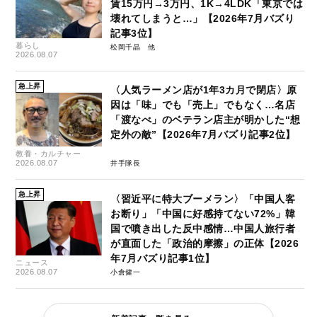
賃15万円→3万円、1K→4LDK「東京では
壊れてしまうと…」【2026年7月バズり
記事3位】
暮らし
松岡千晶
2026.08.07
急上昇
〈人気ラーメン店が1年3カ月で閉店〉原
因は「味」でも「売上」でもなく…名店
「渡なべ」のベテラン店主が明かした“想
定外の敵”【2026年7月バズり記事2位】
教養・カルチャー
2026.08.07
井手隊長
急上昇
〈習近平に特大ブーメラン〉「中国人客
お断り」「中国に好感持てない72%」韓
国で噴き出した反中感情…中国人旅行者
が直面した「政治的摩擦」の正体【2026
年7月バズり記事1位】
ニュース
2026.08.07
小倉健一