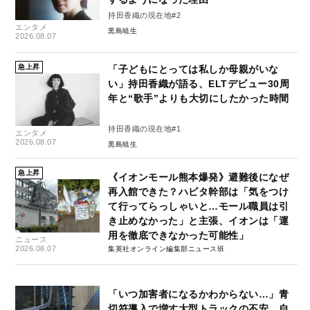
持田香織の現在地#2
エンタメ
黒島暁生
2026.08.07
急上昇
「子どもにとっては私しか母親がいな
い」持田香織が語る、ELTデビュー30周
年と“歌手”よりも大切にしたかった時間
持田香織の現在地#1
エンタメ
2026.08.07
黒島暁生
急上昇
《イオンモール熊本爆発》避難後になぜ
再入館できた？ハビタ幹部は「気をつけ
て行ってらっしゃいと…モール職員は引
き止めなかった」と主張、イオンは「運
用を徹底できなかった可能性」
ニュース
2026.08.07
集英社オンライン編集部ニュース班
「いつ加害者になるかわからない…」青
切符導入で増す大型トラックの不安、自