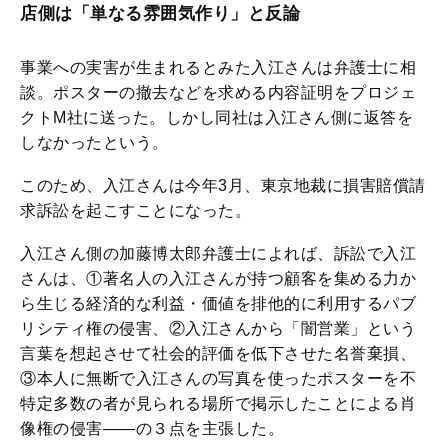
店側は「単なる雰囲気作り」と反論
事業への実害が生まれるとみた入江さんは弁護士に相
談。ポスターの撤去などを求める内容証明をプロジェ
クトM社に送った。しかし同社は入江さん側に返答を
しなかったという。
このため、入江さんは今年3月、東京地裁に損害賠償請
求訴訟を起こすことになった。
入江さん側の加藤博太郎弁護士によれば、訴訟で入江
さんは、①著名人の入江さんが持つ顧客を集める力か
ら生じる経済的な利益・価値を排他的に利用するパブ
リシティ権の侵害、②入江さんから「闇営業」という
言葉を想起させて社会的評価を低下させた名誉棄損、
③本人に無断で入江さんの写真を使ったポスターを不
特定多数の者が見られる場所で掲示したことによる肖
像権の侵害――の３点を主張した。