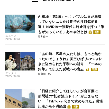
AI相場「第2幕」へ！ バブルはまだ崩壊
していない…大化け期待の注目銘柄５
選！ NVIDIA一強時代に終止符を打つ「誰
もが知っている」あの会社とは
有料
ニュース
石井僚一
2026.08.03
「あの時、広島の人たちは、もっと熱か
ったのでしょうね」美空ひばりのつぶや
きに込められた平和への祈り…『一本の
鉛筆』で伝えた反戦への意志
有料
エンタメ
佐藤剛
2025.08.06
「日経に紹介してほしい」が合言葉に…
新聞社の“記者流出ドミノ”が止まらな
い 「TikToker化まで求められた」現場
記者から不満続出
有料