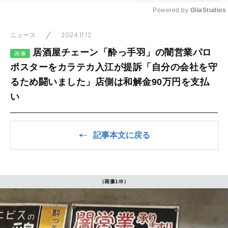
Powered by 
GliaStudios
Mute
2024.11.12
ニュース
居酒屋チェーン「酔っ手羽」の闇営業パロ
画像
ポスターをカラテカ入江が提訴「自分の会社を守
るため闘いました」店側は和解金90万円を支払
い
記事本文に戻る
（画像1/8）