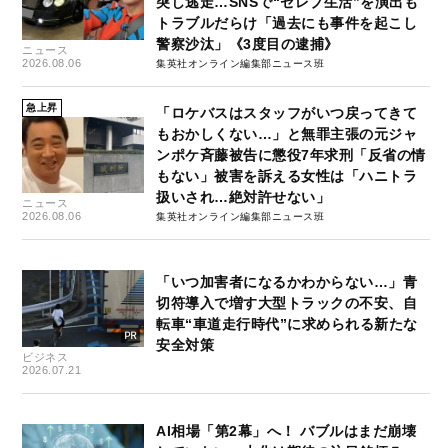
突し逃走…SNSで“セレブ生活”を演出も
トラブルだらけ「過去にも事件を起こし
警察沙汰」《3度目の逮捕》
ニュース
2026.08.06
集英社オンライン編集部ニュース班
急上昇
「ロケバスはスタッフがいつ戻ってきて
もおかしくない…」と無罪主張の元ジャ
ンポケ斉藤被告に懲役7年求刑「反省の情
もない」被害を訴える女性は「ハニトラ
扱いされ…絶対許せない」
ニュース
2026.08.06
集英社オンライン編集部ニュース班
「いつ加害者になるかわからない…」青
切符導入で増す大型トラックの不安、自
転車“車道走行時代”に求められる新たな
安全対策
ビジネス
2026.07.21
AI相場「第2幕」へ！ バブルはまだ崩壊