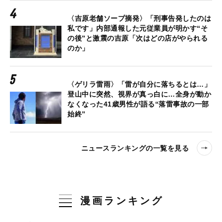
〈吉原老舗ソープ摘発〉「刑事告発したのは
私です」内部通報した元従業員が明かす“そ
の後”と激震の吉原「次はどの店がやられる
のか」
〈ゲリラ雷雨〉「雷が自分に落ちるとは…」
登山中に突然、視界が真っ白に…全身が動か
なくなった41歳男性が語る“落雷事故の一部
始終”
ニュースランキングの一覧を見る
漫画ランキング