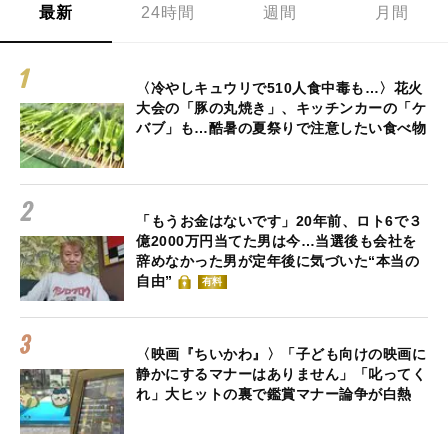
最新
24時間
週間
月間
〈冷やしキュウリで510人食中毒も…〉花火
大会の「豚の丸焼き」、キッチンカーの「ケ
バブ」も…酷暑の夏祭りで注意したい食べ物
「もうお金はないです」20年前、ロト6で３
億2000万円当てた男は今…当選後も会社を
辞めなかった男が定年後に気づいた“本当の
自由”
有料
〈映画『ちいかわ』〉「子ども向けの映画に
静かにするマナーはありません」「叱ってく
れ」大ヒットの裏で鑑賞マナー論争が白熱