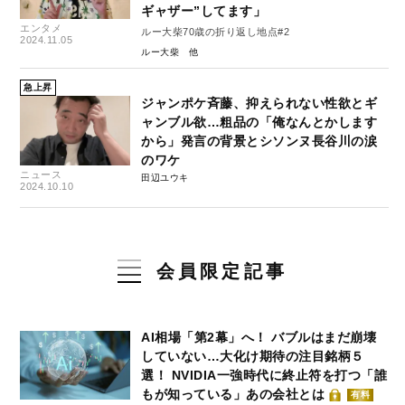
ギャザー”してます」
エンタメ
ルー大柴70歳の折り返し地点#2
2024.11.05
ルー大柴
急上昇
ジャンポケ斉藤、抑えられない性欲とギ
ャンブル欲…粗品の「俺なんとかします
から」発言の背景とシソンヌ長谷川の涙
のワケ
ニュース
田辺ユウキ
2024.10.10
会員限定記事
AI相場「第2幕」へ！ バブルはまだ崩壊
していない…大化け期待の注目銘柄５
選！ NVIDIA一強時代に終止符を打つ「誰
もが知っている」あの会社とは
有料