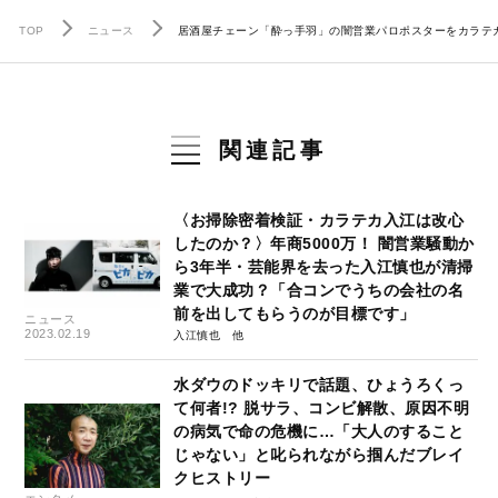
TOP
ニュース
居酒屋チェーン「酔っ手羽」の闇営業パロポスターをカラテ
関連記事
〈お掃除密着検証・カラテカ入江は改心
したのか？〉年商5000万！ 闇営業騒動か
ら3年半・芸能界を去った入江慎也が清掃
業で大成功？「合コンでうちの会社の名
前を出してもらうのが目標です」
ニュース
2023.02.19
入江慎也
水ダウのドッキリで話題、ひょうろくっ
て何者!? 脱サラ、コンビ解散、原因不明
の病気で命の危機に…「大人のすること
じゃない」と叱られながら掴んだブレイ
クヒストリー