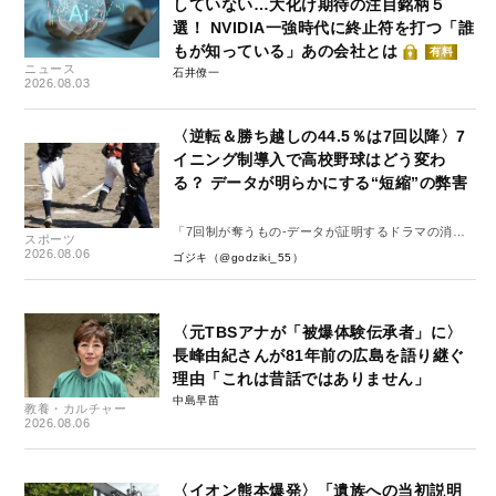
していない…大化け期待の注目銘柄５
選！ NVIDIA一強時代に終止符を打つ「誰
もが知っている」あの会社とは
有料
ニュース
石井僚一
2026.08.03
〈逆転＆勝ち越しの44.5％は7回以降〉7
イニング制導入で高校野球はどう変わ
る？ データが明らかにする“短縮”の弊害
「7回制が奪うもの-データが証明するドラマの消
スポーツ
失-」
2026.08.06
ゴジキ（@godziki_55）
〈元TBSアナが「被爆体験伝承者」に〉
長峰由紀さんが81年前の広島を語り継ぐ
理由「これは昔話ではありません」
中島早苗
教養・カルチャー
2026.08.06
〈イオン熊本爆発〉「遺族への当初説明