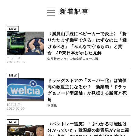
新着記事
NEW
〈満員山手線にベビーカーで炎上〉「折
りたたまず乗車できる」はずなのに「避
けるべき」「みんなで守るもの」と賛
否…JR東日本が示した見解
ニュース
集英社オンライン編集部ニュース班
2026.08.06
NEW
ドラッグストアの「スーパー化」は物価
高の救世主になるか？ 新業態「ドラッ
グ＆フード型店舗」が見据える勝算と死
角
ビジネス
不破聡
2026.08.06
NEW
〈ベントレー追突〉「ぶつかる可能性は
分かっていた」韓国籍の刺青男が7台に衝