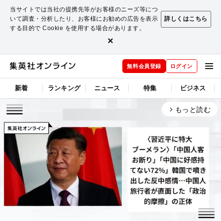
当サイトでは当社の提携先等がお客様のニーズ等につ
いて調査・分析したり、お客様にお勧めの広告を表示
詳しくはこちら
する目的で Cookie を使用する場合があります。
×
無料会員登録
ログイン
新着
ランキング
ニュース
特集
ビジネス
もっと読む
arrow_forward_ios