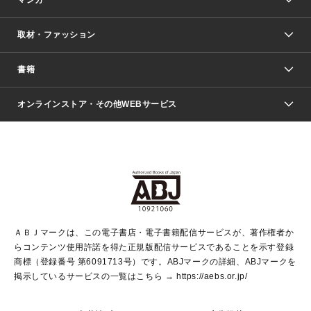
取材・ファッション
少年マンガ
週刊少年ジャンプ
書籍
ファッション・美容
青年マンガ
ジャンプSQ.
Seventeen
週刊ヤングジャンプ
オンラインストア・その他WEBサービス
文芸・文庫・総合
芸能・情報・スポーツ
少女マンガ
Vジャンプ
non-no Web
ヤングジャンプ定期購読デジタル
すばる
Myojo
オンラインストア
りぼん
学芸・ノンフィクション・新書
最強ジャンプ
女性マンガ
@BAILA
ヤンジャン＋
小説すばる
週プレNEWS
マーガレット
集英社OTOコンテンツ
集英社 学芸編集部
少年ジャンプ＋
その他WEBサービス
クッキー
ライトノベル・ノベライズ
MAQUIA ONLINE
となりのヤングジャンプ
集英社 文芸ステーション
週プレ グラジャパ！
別冊マーガレット
SHUEISHA MANGA-ART HERITAGE
集英社 ビジネス書
ゼブラック
ココハナ
SHUEISHA ADNAVI
SPUR.JP
集英社Webマガジン Cobalt
グランドジャンプ
web 集英社文庫
キッズ
web Sportiva
マンガMee
ジャンプキャラクターズストア
集英社新書
ジャンプルーキー！
月刊オフィスユー
ＡＢＪマークは、この電子書店・電子書籍配信サービスが、著作権者か
EDITOR'S LAB
LEE
集英社オレンジ文庫
ウルトラジャンプ
青春と読書
パラスポ＋！
らコンテンツ使用許諾を得た正規版配信サービスであることを示す登録
集英社みらい文庫
リマコミ＋
HAPPY PLUS STORE
集英社新書プラス
ジャンプTOON
商標（登録番号 第6091713号）です。ABJマークの詳細、ABJマークを
Marisol
シフォン文庫
アジア人物史
S-KIDS.LAND
マンガMeets
掲示しているサービスの一覧はこちら →
https://aebs.or.jp/
shueisha vox
よみタイ
S-MANGA
Web éclat
ダッシュエックス文庫
LEEマルシェ
kotoba
集英社ジャンプリミックス