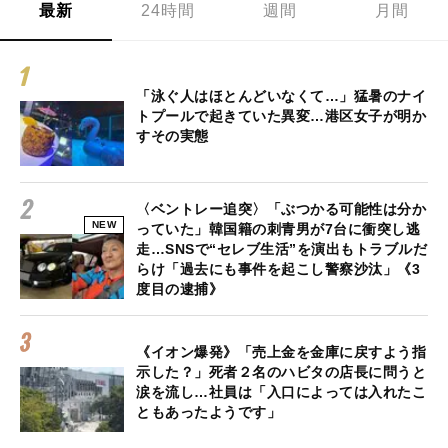
最新
24時間
週間
月間
「泳ぐ人はほとんどいなくて…」猛暑のナイ
トプールで起きていた異変…港区女子が明か
すその実態
〈ベントレー追突〉「ぶつかる可能性は分か
NEW
っていた」韓国籍の刺青男が7台に衝突し逃
走…SNSで“セレブ生活”を演出もトラブルだ
らけ「過去にも事件を起こし警察沙汰」《3
度目の逮捕》
《イオン爆発》「売上金を金庫に戻すよう指
示した？」死者２名のハビタの店長に問うと
涙を流し…社員は「入口によっては入れたこ
ともあったようです」