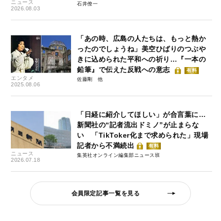
ニュース
石井僚一
2026.08.03
「あの時、広島の人たちは、もっと熱か
ったのでしょうね」美空ひばりのつぶや
きに込められた平和への祈り…『一本の
鉛筆』で伝えた反戦への意志
有料
エンタメ
佐藤剛
2025.08.06
「日経に紹介してほしい」が合言葉に…
新聞社の“記者流出ドミノ”が止まらな
い 「TikToker化まで求められた」現場
記者から不満続出
有料
ニュース
集英社オンライン編集部ニュース班
2026.07.18
会員限定記事一覧を見る