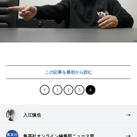
この記事を最初から読む
1
2
3
4
入江慎也
集英社オンライン編集部ニュース班