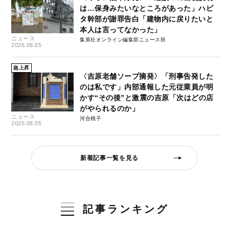
は…保身みたいなところがあった」ハビ
タ幹部が謝罪告白「建物内に戻りたいと
本人は言ってなかった」
ニュース
集英社オンライン編集部ニュース班
2026.08.05
急上昇
〈吉原老舗ソープ摘発〉「刑事告発した
のは私です」内部通報した元従業員が明
かす“その後”と激震の吉原「次はどの店
がやられるのか」
ニュース
河合桃子
2026.08.05
新着記事一覧を見る
記事ランキング