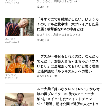
エンタメ
ひょうろく、肩書きはまだない＃１
2024.11.08
渡辺ありさ
「今すぐにでも結婚がしたい」ひょうろ
くのリアル恋愛事情…大ブレイクした男
に届く衝撃的なDMの中身とは
ひょうろく、肩書きはまだない＃２
エンタメ
渡辺ありさ
2024.11.08
「ブスが一番おもしれえのに、なんだっ
てんだ！」女芸人まちゃまちゃが「ブス
いじり」は全然あってもいいと思う理由
と過保護な「ルッキズム」への思い
エンタメ
まちゃまちゃ
2023.10.28
ルー大柴「嫌いなタレントNo.1」から奇
跡の再ブレイク…50代での“ニュー大
柴”を“メイク”した“マインドチェン
ジ”「最近、朝は公園で近所の人と“トゥ