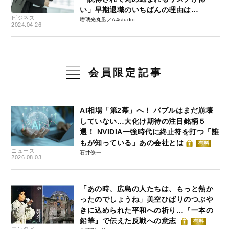
い」早期退職のいちばんの理由は…
ビジネス
瑠璃光丸凪／A4studio
2024.04.26
会員限定記事
AI相場「第2幕」へ！ バブルはまだ崩壊
していない…大化け期待の注目銘柄５
選！ NVIDIA一強時代に終止符を打つ「誰
もが知っている」あの会社とは
有料
ニュース
石井僚一
2026.08.03
「あの時、広島の人たちは、もっと熱か
ったのでしょうね」美空ひばりのつぶや
きに込められた平和への祈り…『一本の
鉛筆』で伝えた反戦への意志
有料