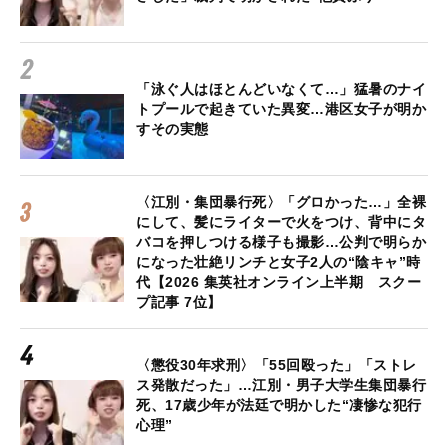
「泳ぐ人はほとんどいなくて…」猛暑のナイ
トプールで起きていた異変…港区女子が明か
すその実態
〈江別・集団暴行死〉「グロかった…」全裸
にして、髪にライターで火をつけ、背中にタ
バコを押しつける様子も撮影…公判で明らか
になった壮絶リンチと女子2人の“陰キャ”時
代【2026 集英社オンライン上半期 スクー
プ記事 7位】
〈懲役30年求刑〉「55回殴った」「ストレ
ス発散だった」…江別・男子大学生集団暴行
死、17歳少年が法廷で明かした“凄惨な犯行
心理”