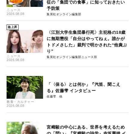
征の「集団での食事」に知っておきたい
予防策
ニュース
2026.08.08
集英社オンライン編集部
急上昇
〈江別大学生集団暴行死〉主犯格の18歳
に無期懲役「自分はやってねぇ。誰かが
トドメさした」裁判で明かされた“他責ぶ
り”
ニュース
集英社オンライン編集部ニュース班
2026.08.08
「〈保る〉とは何か」『汽笛、聞こえ
る』佐藤雫 インタビュー
佐藤雫
教養・カルチャー
2026.08.08
宮﨑駿の中心にある、世界を考えるため
の「問い」『宮﨑駿の詩学』赤坂憲雄 イ