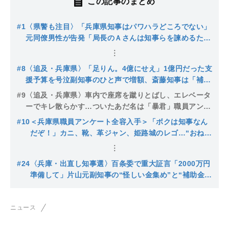
この記事のまとめ
#1
〈県警も注目〉「兵庫県知事はパワハラどころでない」
元同僚男性が告発「局長のＡさんは知事らを諫めるため
に命を絶った」知事は会見で辞職を否定も…
#8
〈追及・兵庫県〉「足りん。4億にせえ」1億円だった支
援予算を号泣副知事のひと声で増額、斎藤知事は「補正
予算はキリのいい数字のほうが打ち出しとしていい」と
#9
〈追及・兵庫県〉車内で座席を蹴りとばし、エレベータ
予算増の根拠ゼロ。阪神・オリックス優勝祝賀パレード
ーでキレ散らかす…ついたあだ名は「暴君」職員アンケ
の裏でなにが…
ートでは1000人以上が知事のパワハラを「見聞きし
#10
＜兵庫県職員アンケート全容入手＞「ボクは知事なん
た」、さらに県監督部署が金融機関に寄付要求な
だぞ！」カニ、靴、革ジャン、姫路城のレゴ…“おねだ
ど、“たかり”も次々と
り知事”のあきれたタカリ癖「視察先は何がもらえるか
で決めている」パソコンを投げつけられた職員も
#24
〈兵庫・出直し知事選〉百条委で重大証言「2000万円
準備して」片山元副知事の“怪しい金集め”と“補助金４
億円増額指示”〈問題の核心は“おねだり”じゃない〉
ニュース