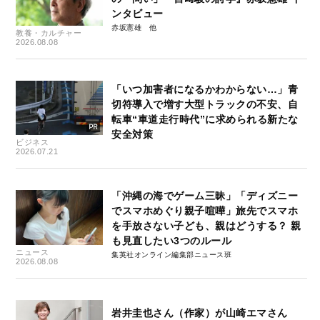
ンタビュー
赤坂憲雄
教養・カルチャー
2026.08.08
「いつ加害者になるかわからない…」青
切符導入で増す大型トラックの不安、自
転車“車道走行時代”に求められる新たな
安全対策
ビジネス
2026.07.21
「沖縄の海でゲーム三昧」「ディズニー
でスマホめぐり親子喧嘩」旅先でスマホ
を手放さない子ども、親はどうする？ 親
も見直したい3つのルール
ニュース
集英社オンライン編集部ニュース班
2026.08.08
岩井圭也さん（作家）が山崎エマさん