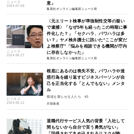
ニュース
意」
2024.07.09
集英社オンライン編集部ニュース班
〈元エリート検事が準強制性交等の疑い
で逮捕〉「なぜ5年も経ったこの時期に事
件化した？」「セクハラ、パワハラは多
い？」ヤメ検弁護士に訊いた“ここが変だ
よ検察庁”「悩みを相談できる機関が庁内
ニュース
に存在しなかった」
2024.06.27
集英社オンライン編集部ニュース班
根底にあるのは喪失不安。パワハラや迷
惑行為を繰り返すビジネスパーソンが自
己を正当化する「とんでもない」メンタ
ル
職場を腐らせる人たち #3
ビジネス
2024.05.12
片田珠美
退職代行サービス人気の背景「入社して
間もないから自分で言う勇気がない」
「説得されて丸め込まれるリスクが怖