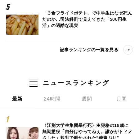
「３食フライドポテト」で中学生はなぜ死ん
だのか…司法解剖で見えてきた「500円生
活」の過酷な現実
記事ランキングの一覧を見る
ニュースランキング
最新
24時間
週間
月間
〈江別大学生集団暴行死〉主犯格の18歳に
無期懲役「自分はやってねぇ。誰かがトドメ
さした」裁判で明かされた“他責ぶり”