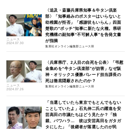
〈追及・斎藤兵庫県知事＆牛タン倶楽
部〉「知事絡みのポスターはいらないと
幼稚園が拒否」「感謝状もいらん」四面
楚歌の“ボッチ”知事に新たな火種。県研
究機構の副知事“不可解人事”を告発文書
ニュース
が指摘
2024.07.30
集英社オンライン編集部ニュース班
〈兵庫県庁、2人目の自死を公表〉「弔慰
金集めを“牛タン倶楽部”が妨害」なぜ阪
神・オリックス優勝パレード担当課長の
死は徹底隠蔽されたのか？
ニュース
集英社オンライン編集部ニュース班
2024.07.26
「当選していたら東京でもとんでもない
ことしていたよ」石丸伸二氏の躍進を安
芸高田の市議たちはどう見たか？「独
裁、パワハラ… 彼は安芸高田をガタガ
タにした」「後継者が落選したのが民