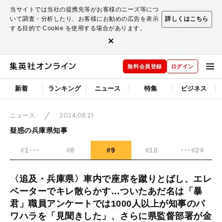
当サイトでは当社の提携先等がお客様のニーズ等につ
いて調査・分析したり、お客様にお勧めの広告を表示
詳しくはこちら
する目的で Cookie を使用する場合があります。
×
無料会員登録
ログイン
新着
ランキング
ニュース
特集
ビジネス
2024.08.21
ニュース
疑惑の兵庫県知事
#1･･･
#8
#9
#10
･･･#24
〈追及・兵庫県〉車内で座席を蹴りとばし、エレ
ベーターでキレ散らかす…ついたあだ名は「暴
君」職員アンケートでは1000人以上が知事のパ
ワハラを「見聞きした」、さらに県監督部署が金