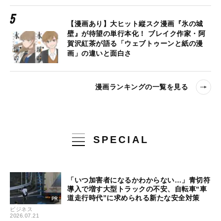
【漫画あり】大ヒット縦スク漫画『氷の城
壁』が待望の単行本化！ ブレイク作家・阿
賀沢紅茶が語る「ウェブトゥーンと紙の漫
画」の違いと面白さ
漫画ランキングの一覧を見る
SPECIAL
「いつ加害者になるかわからない…」青切符
導入で増す大型トラックの不安、自転車“車
道走行時代”に求められる新たな安全対策
ビジネス
2026.07.21