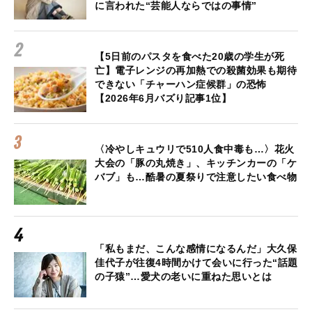
に言われた“芸能人ならではの事情”
【5日前のパスタを食べた20歳の学生が死
亡】電子レンジの再加熱での殺菌効果も期待
できない「チャーハン症候群」の恐怖
【2026年6月バズり記事1位】
〈冷やしキュウリで510人食中毒も…〉花火
大会の「豚の丸焼き」、キッチンカーの「ケ
バブ」も…酷暑の夏祭りで注意したい食べ物
「私もまだ、こんな感情になるんだ」大久保
佳代子が往復4時間かけて会いに行った“話題
の子猿”…愛犬の老いに重ねた思いとは