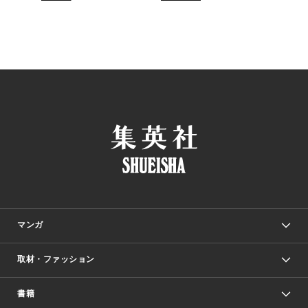
マンガ
取材・ファッション
少年マンガ
週刊少年ジャンプ
書籍
ファッション・美容
青年マンガ