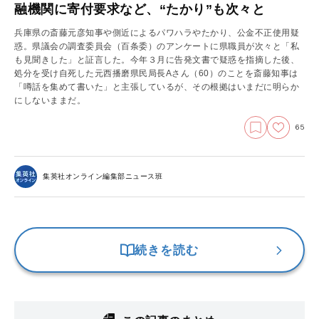
融機関に寄付要求など、“たかり”も次々と
兵庫県の斎藤元彦知事や側近によるパワハラやたかり、公金不正使用疑
惑。県議会の調査委員会（百条委）のアンケートに県職員が次々と「私
も見聞きした」と証言した。今年３月に告発文書で疑惑を指摘した後、
処分を受け自死した元西播磨県民局長Aさん（60）のことを斎藤知事は
「噂話を集めて書いた」と主張しているが、その根拠はいまだに明らか
にしないままだ。
65
集英社オンライン編集部ニュース班
続きを読む