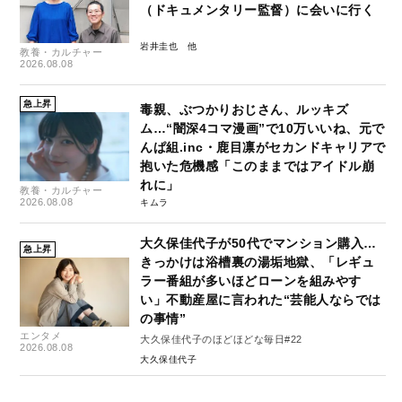
（ドキュメンタリー監督）に会いに行く
岩井圭也
教養・カルチャー
2026.08.08
急上昇
毒親、ぶつかりおじさん、ルッキズ
ム…“闇深4コマ漫画”で10万いいね、元で
んぱ組.inc・鹿目凛がセカンドキャリアで
抱いた危機感「このままではアイドル崩
れに」
教養・カルチャー
2026.08.08
キムラ
大久保佳代子が50代でマンション購入…
急上昇
きっかけは浴槽裏の湯垢地獄、「レギュ
ラー番組が多いほどローンを組みやす
い」不動産屋に言われた“芸能人ならでは
の事情”
エンタメ
大久保佳代子のほどほどな毎日#22
2026.08.08
大久保佳代子