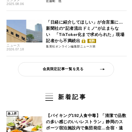
エンタメ
佐藤剛
2025.08.06
「日経に紹介してほしい」が合言葉に…
新聞社の“記者流出ドミノ”が止まらな
い 「TikToker化まで求められた」現場
記者から不満続出
有料
ニュース
集英社オンライン編集部ニュース班
2026.07.18
会員限定記事一覧を見る
新着記事
急上昇
【バイキング192人食中毒】「清潔で品数
の多い感じのいいレストラン」静岡のス
ポーツ宿泊施設内で集団発症…合宿・遠