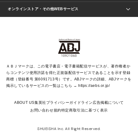
ジャンプSQ.
Seventeen
週刊ヤングジャンプ
オンラインストア・その他WEBサービス
文芸・文庫・総合
芸能・情報・スポーツ
少女マンガ
Vジャンプ
non-no Web
ヤングジャンプ定期購読デジタル
すばる
Myojo
オンラインストア
りぼん
学芸・ノンフィクション・新書
最強ジャンプ
女性マンガ
@BAILA
ヤンジャン＋
小説すばる
週プレNEWS
マーガレット
集英社OTOコンテンツ
集英社 学芸編集部
少年ジャンプ＋
その他WEBサービス
クッキー
ライトノベル・ノベライズ
MAQUIA ONLINE
となりのヤングジャンプ
集英社 文芸ステーション
週プレ グラジャパ！
別冊マーガレット
SHUEISHA MANGA-ART HERITAGE
集英社 ビジネス書
ゼブラック
ココハナ
SHUEISHA ADNAVI
SPUR.JP
集英社Webマガジン Cobalt
グランドジャンプ
web 集英社文庫
キッズ
web Sportiva
マンガMee
ジャンプキャラクターズストア
集英社新書
ジャンプルーキー！
月刊オフィスユー
ＡＢＪマークは、この電子書店・電子書籍配信サービスが、著作権者か
EDITOR'S LAB
LEE
集英社オレンジ文庫
ウルトラジャンプ
青春と読書
パラスポ＋！
らコンテンツ使用許諾を得た正規版配信サービスであることを示す登録
集英社みらい文庫
リマコミ＋
HAPPY PLUS STORE
集英社新書プラス
ジャンプTOON
商標（登録番号 第6091713号）です。ABJマークの詳細、ABJマークを
Marisol
シフォン文庫
アジア人物史
S-KIDS.LAND
マンガMeets
掲示しているサービスの一覧はこちら →
https://aebs.or.jp/
shueisha vox
よみタイ
S-MANGA
Web éclat
ダッシュエックス文庫
LEEマルシェ
kotoba
集英社ジャンプリミックス
ABOUT US
集英社プライバシーガイドライン
広告掲載について
T JAPAN:The New York Times Style Magazine
JUMP j BOOKS
お問い合わせ
規約
特定商取引法に基づく表示
SHOP Marisol
e!集英社
集英社コミック文庫
集英社女性誌ポータル
éclat premium
imidas
MEN'S NON-NO WEB
SHUEISHA Inc. All Right Reserved.
mirabella