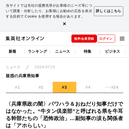
当サイトでは当社の提携先等がお客様のニーズ等につ
いて調査・分析したり、お客様にお勧めの広告を表示
詳しくはこちら
する目的で Cookie を使用する場合があります。
×
無料会員登録
ログイン
新着
ランキング
ニュース
特集
ビジネス
2024.07.23
ニュース
疑惑の兵庫県知事
#1
#2
#3
#4
･･･#24
〈兵庫県政の闇〉パワハラ＆おねだり知事だけで
はなかった。“牛タン倶楽部”と呼ばれる県を牛耳
る幹部たちの「恐怖政治」…副知事の涙も関係者
は「アホらしい」