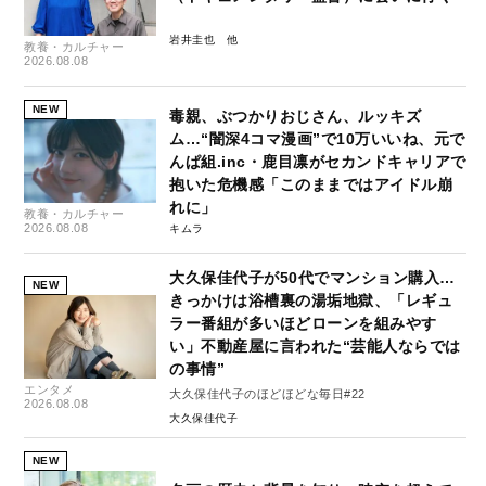
岩井圭也
教養・カルチャー
2026.08.08
NEW
毒親、ぶつかりおじさん、ルッキズ
ム…“闇深4コマ漫画”で10万いいね、元で
んぱ組.inc・鹿目凛がセカンドキャリアで
抱いた危機感「このままではアイドル崩
れに」
教養・カルチャー
2026.08.08
キムラ
大久保佳代子が50代でマンション購入…
NEW
きっかけは浴槽裏の湯垢地獄、「レギュ
ラー番組が多いほどローンを組みやす
い」不動産屋に言われた“芸能人ならでは
の事情”
エンタメ
大久保佳代子のほどほどな毎日#22
2026.08.08
大久保佳代子
NEW