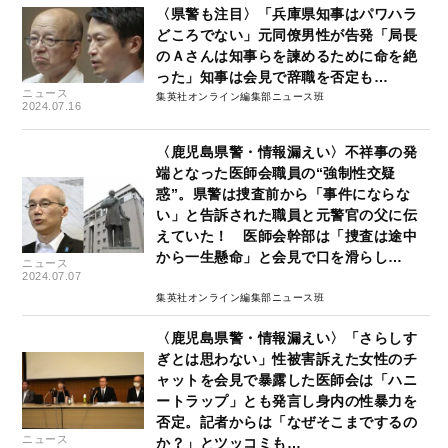
〈県警も注目〉「兵庫県知事はパワハラ
どころでない」元同僚男性が告発「局長
のＡさんは知事らを諫めるために命を絶
った」知事は会見で辞職を否定も…
ニュース
集英社オンライン編集部ニュース班
2024.07.16
〈鹿児島県警・情報漏えい〉不祥事の発
端となった医師会職員の“強制性交疑
惑”。県警は捜査前から「事件にならな
い」と告訴された職員と元警官の父に伝
えていた！ 医師会幹部は「捜査は途中
から一生懸命」と会見で口を滑らし…
ニュース
2024.07.07
集英社オンライン編集部ニュース班
〈鹿児島県警・情報漏えい〉「さらしす
ぎとは思わない」性被害訴えた女性のチ
ャットを会見で暴露した医師会は「ハニ
ートラップ」とも発言し身内の性暴力を
否定。記者からは「なぜそこまでするの
ニュース
か？」とツッコミも…