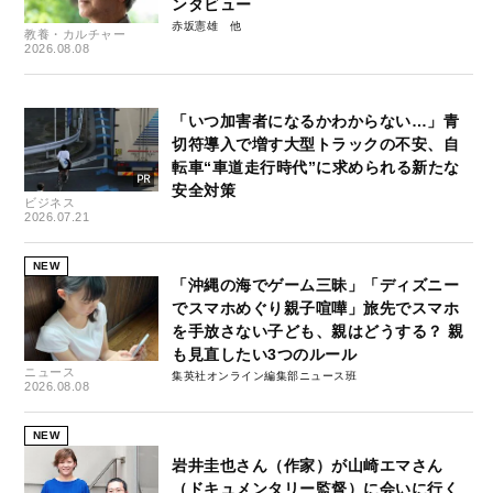
ンタビュー
赤坂憲雄
教養・カルチャー
2026.08.08
「いつ加害者になるかわからない…」青
切符導入で増す大型トラックの不安、自
転車“車道走行時代”に求められる新たな
安全対策
ビジネス
2026.07.21
NEW
「沖縄の海でゲーム三昧」「ディズニー
でスマホめぐり親子喧嘩」旅先でスマホ
を手放さない子ども、親はどうする？ 親
も見直したい3つのルール
ニュース
集英社オンライン編集部ニュース班
2026.08.08
NEW
岩井圭也さん（作家）が山崎エマさん
（ドキュメンタリー監督）に会いに行く