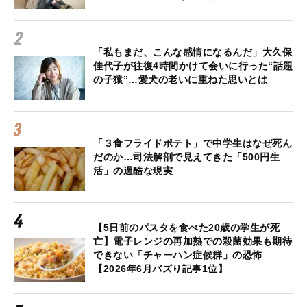
「私もまだ、こんな感情になるんだ」大久保
佳代子が往復4時間かけて会いに行った“話題
の子猿”…愛犬の老いに重ねた思いとは
「３食フライドポテト」で中学生はなぜ死ん
だのか…司法解剖で見えてきた「500円生
活」の過酷な現実
【5日前のパスタを食べた20歳の学生が死
亡】電子レンジの再加熱での殺菌効果も期待
できない「チャーハン症候群」の恐怖
【2026年6月バズり記事1位】