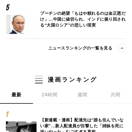
プーチンの絶望「もはや頼れるのは金正恩だ
け」…中国に値切られ、インドに振り回され
る“大国ロシア”の悲しい現実
ニュースランキングの一覧を見る
漫画ランキング
最新
24時間
週間
月間
【新連載・漫画】配達先は“誰も住んでいな
い家”…新人配達員が目撃した「姉妹を死に
追いやった」むごすぎる真相