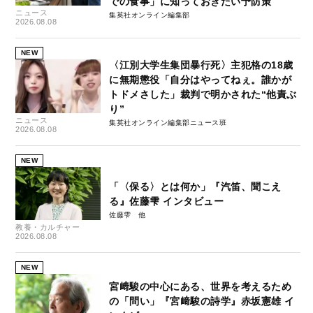
での食事」に知っておきたい予防策
ニュース
集英社オンライン編集部
2026.08.08
NEW
〈江別大学生集団暴行死〉主犯格の18歳
に無期懲役「自分はやってねぇ。誰かが
トドメさした」裁判で明かされた“他責ぶ
り”
ニュース
集英社オンライン編集部ニュース班
2026.08.08
NEW
「〈保る〉とは何か」『汽笛、聞こえ
る』佐藤雫 インタビュー
佐藤雫
教養・カルチャー
2026.08.08
NEW
宮﨑駿の中心にある、世界を考えるため
の「問い」『宮﨑駿の詩学』赤坂憲雄 イ