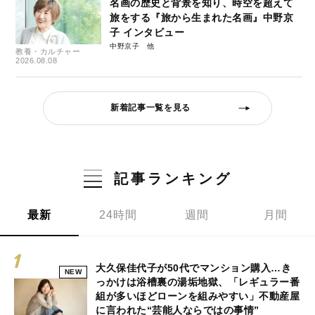
名画の歴史と背景を知り、時空を超えて
旅をする『旅から生まれた名画』中野京
子 インタビュー
中野京子
教養・カルチャー
2026.08.08
新着記事一覧を見る
記事ランキング
最新
24時間
週間
月間
大久保佳代子が50代でマンション購入…き
NEW
っかけは浴槽裏の湯垢地獄、「レギュラー番
組が多いほどローンを組みやすい」不動産屋
に言われた“芸能人ならではの事情”