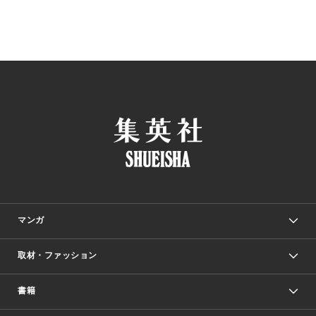
マンガ
取材・ファッション
少年マンガ
週刊少年ジャンプ
書籍
ファッション・美容
青年マンガ
ジャンプSQ.