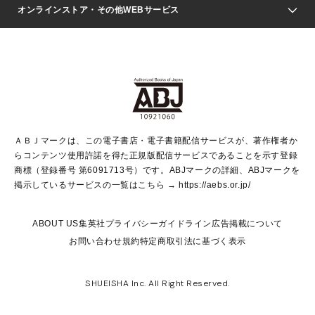
Seventeen
週刊ヤングジャンプ
オンラインストア・その他WEBサービス
文芸・文庫・総合
芸能・情報・スポーツ
少女マンガ
Vジャンプ
non-no Web
ヤングジャンプ定期購読デジタル
すばる
Myojo
オンラインストア
りぼん
学芸・ノンフィクション・新書
最強ジャンプ
女性マンガ
@BAILA
ヤンジャン＋
小説すばる
週プレNEWS
マーガレット
集英社OTOコンテンツ
集英社 学芸編集部
少年ジャンプ＋
その他WEBサービス
クッキー
ライトノベル・ノベライズ
MAQUIA ONLINE
となりのヤングジャンプ
集英社 文芸ステーション
週プレ グラジャパ！
別冊マーガレット
SHUEISHA MANGA-ART HERITAGE
集英社 ビジネス書
ゼブラック
ココハナ
SHUEISHA ADNAVI
SPUR.JP
集英社Webマガジン Cobalt
グランドジャンプ
web 集英社文庫
キッズ
web Sportiva
マンガMee
ジャンプキャラクターズストア
集英社新書
ジャンプルーキー！
月刊オフィスユー
ＡＢＪマークは、この電子書店・電子書籍配信サービスが、著作権者か
EDITOR'S LAB
LEE
集英社オレンジ文庫
ウルトラジャンプ
青春と読書
パラスポ＋！
らコンテンツ使用許諾を得た正規版配信サービスであることを示す登録
集英社みらい文庫
リマコミ＋
HAPPY PLUS STORE
集英社新書プラス
ジャンプTOON
商標（登録番号 第6091713号）です。ABJマークの詳細、ABJマークを
Marisol
シフォン文庫
アジア人物史
S-KIDS.LAND
マンガMeets
掲示しているサービスの一覧はこちら →
https://aebs.or.jp/
shueisha vox
よみタイ
S-MANGA
Web éclat
ダッシュエックス文庫
LEEマルシェ
kotoba
集英社ジャンプリミックス
ABOUT US
集英社プライバシーガイドライン
広告掲載について
T JAPAN:The New York Times Style Magazine
JUMP j BOOKS
お問い合わせ
規約
特定商取引法に基づく表示
SHOP Marisol
e!集英社
集英社コミック文庫
集英社女性誌ポータル
éclat premium
imidas
MEN'S NON-NO WEB
SHUEISHA Inc. All Right Reserved.
mirabella
UOMO