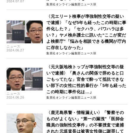
2024.07.07
集英社オンライン編集部ニュース班
〈元エリート検事が準強制性交等の疑い
で逮捕〉「なぜ5年も経ったこの時期に事
件化した？」「セクハラ、パワハラは多
い？」ヤメ検弁護士に訊いた“ここが変だ
よ検察庁”「悩みを相談できる機関が庁内
ニュース
に存在しなかった」
2024.06.27
集英社オンライン編集部ニュース班
〈元大阪地検トップが準強制性交等の疑
いで逮捕〉「奥さんの関係で辞めると口
ごもってたな」官舎で酔って抵抗できな
い部下の女性に性的暴行か「5年も経った
この時期に事件化は…」
ニュース
2024.06.26
集英社オンライン編集部ニュース班
〈鹿児島県警・情報漏えい〉「警察その
ものがよくない」“第一の漏洩”「医師会
職員の強制性交事件」の不審捜査で逮捕
された元巡査長は被害女性側に謝罪して