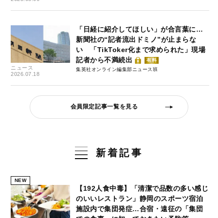
「日経に紹介してほしい」が合言葉に…
新聞社の“記者流出ドミノ”が止まらな
い 「TikToker化まで求められた」現場
記者から不満続出
有料
ニュース
集英社オンライン編集部ニュース班
2026.07.18
会員限定記事一覧を見る
新着記事
NEW
【192人食中毒】「清潔で品数の多い感じ
のいいレストラン」静岡のスポーツ宿泊
施設内で集団発症…合宿・遠征の「集団