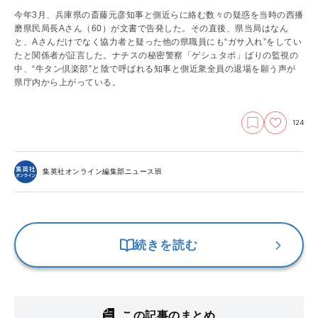
今年3月、兵庫県の斎藤元彦知事と側近らに絡む数々の疑惑を当時の西播
磨県民局長Aさん（60）が文書で告発した。その直後、県当局はなん
と、Aさんだけでなく協力者と疑った他の県職員にも“ガサ入れ”をしてい
たと関係者が証言した。ナチスの秘密警察「ゲシュタポ」ばりの監視の
中、“牛タン倶楽部”と陰で呼ばれる知事と側近衆全員の退場を願う声が
県庁内から上がっている。
124
集英社オンライン編集部ニュース班
続きを読む
この記事のまとめ