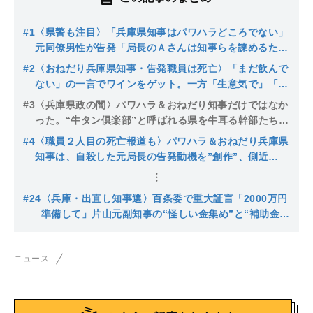
#1
〈県警も注目〉「兵庫県知事はパワハラどころでない」
元同僚男性が告発「局長のＡさんは知事らを諫めるため
に命を絶った」知事は会見で辞職を否定も…
#2
〈おねだり兵庫県知事・告発職員は死亡〉「まだ飲んで
ない」の一言でワインをゲット。一方「生意気で」「目
立った」職員にはキレ散らかすパワハラ三昧…“妨害工
#3
〈兵庫県政の闇〉パワハラ＆おねだり知事だけではなか
作”もおこなわれた百条委員会の中身
った。“牛タン倶楽部”と呼ばれる県を牛耳る幹部たちの
「恐怖政治」…副知事の涙も関係者は「アホらしい」
#4
〈職員２人目の死亡報道も〉パワハラ＆おねだり兵庫県
知事は、自殺した元局長の告発動機を”創作”、側近
の“牛タン倶楽部”は公益通報者つぶしに狂奔。記者の直
撃に知事は…
#24
〈兵庫・出直し知事選〉百条委で重大証言「2000万円
準備して」片山元副知事の“怪しい金集め”と“補助金４
億円増額指示”〈問題の核心は“おねだり”じゃない〉
ニュース