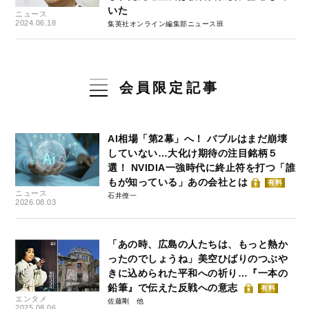
いた
ニュース
2024.06.18
集英社オンライン編集部ニュース班
会員限定記事
AI相場「第2幕」へ！ バブルはまだ崩壊
していない…大化け期待の注目銘柄５
選！ NVIDIA一強時代に終止符を打つ「誰
もが知っている」あの会社とは
有料
ニュース
石井僚一
2026.08.03
「あの時、広島の人たちは、もっと熱か
ったのでしょうね」美空ひばりのつぶや
きに込められた平和への祈り…『一本の
鉛筆』で伝えた反戦への意志
有料
エンタメ
佐藤剛
2025.08.06