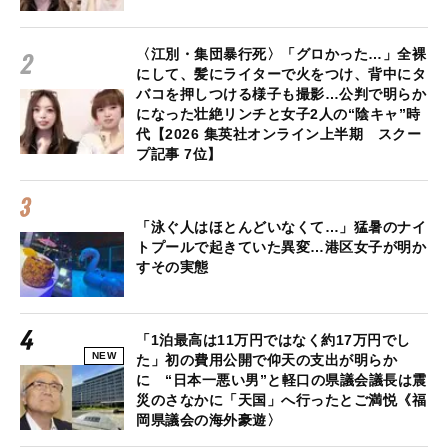
〈江別・集団暴行死〉「グロかった…」全裸
にして、髪にライターで火をつけ、背中にタ
バコを押しつける様子も撮影…公判で明らか
になった壮絶リンチと女子2人の“陰キャ”時
代【2026 集英社オンライン上半期 スクー
プ記事 7位】
「泳ぐ人はほとんどいなくて…」猛暑のナイ
トプールで起きていた異変…港区女子が明か
すその実態
「1泊最高は11万円ではなく約17万円でし
NEW
た」初の費用公開で仰天の支出が明らか
に “日本一悪い男”と軽口の県議会議長は震
災のさなかに「天国」へ行ったとご満悦《福
岡県議会の海外豪遊〉