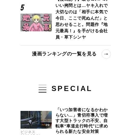
いい拷問とは…ヤキ入れで
大切なのは「相手に本気で
今日、ここで死ぬんだ」と
思わせること。問題作『地
元最高！』を手がける会社
員・草下シンヤ
漫画ランキングの一覧を見る
SPECIAL
「いつ加害者になるかわか
らない…」青切符導入で増
す大型トラックの不安、自
転車“車道走行時代”に求め
られる新たな安全対策
ビジネス