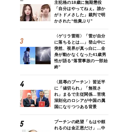
主犯格の18歳に無期懲役
「自分はやってねぇ。誰か
がトドメさした」裁判で明
かされた“他責ぶり”
〈ゲリラ雷雨〉「雷が自分
に落ちるとは…」登山中に
突然、視界が真っ白に…全
身が動かなくなった41歳男
性が語る“落雷事故の一部始
終”
〈屈辱のプーチン〉習近平
に「値切られ」「無視さ
れ」まるで主従関係…苦境
深刻化のロシアが中国の属
国になりつつある背景
プーチンの絶望「もはや頼
れるのは金正恩だけ」…中