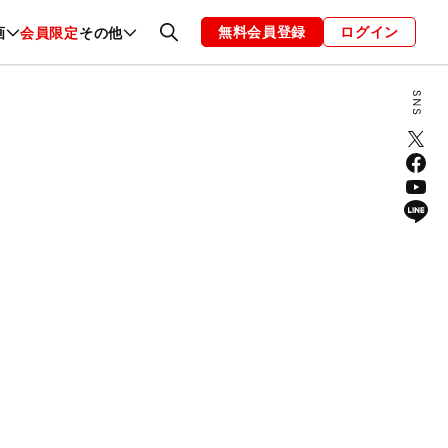
無料会員登録
ログイン
画
会員限定
その他
ファッション
恋愛・結婚
編集部
お知らせ