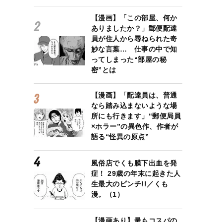
【漫画】「この部屋、何か
ありましたか？」郵便配達
員が住人から尋ねられた奇
妙な言葉… 仕事の中で知
ってしまった“部屋の秘
密”とは
【漫画】「配達員は、普通
なら踏み込まないような場
所にも行きます」“郵便局員
×ホラー”の異色作、作者が
語る“怪異の原点”
風俗店でくも膜下出血を発
症！ 29歳の年末に起きた人
生最大のピンチ!!／くも
漫。（1）
【漫画あり】最もコスパの