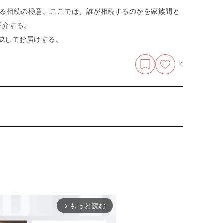
える相続の極意。ここでは、誰が相続するのかを家族間と
紹介する。
成してお届けする。
4
もっと読む
arrow_forward_ios