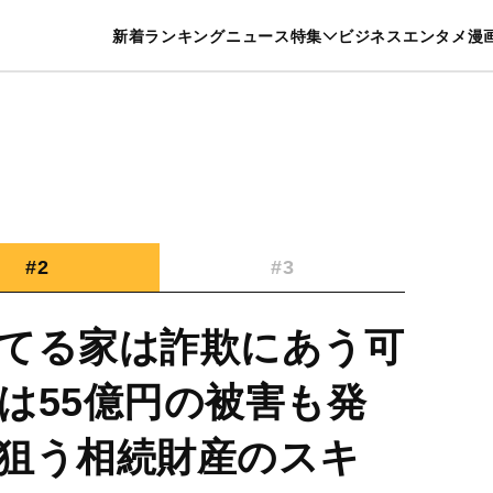
特集一覧を見る
漫画一覧を見る
新着
ランキング
ニュース
特集
ビジネス
エンタメ
漫
養・カルチャー
暮らし
スポーツ
ヘルスケア
美容
グルメ
#2
#3
てる家は詐欺にあう可
は55億円の被害も発
狙う相続財産のスキ