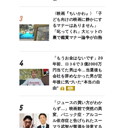
〈映画『ちいかわ』〉「子
ども向けの映画に静かにす
るマナーはありません」
「叱ってくれ」大ヒットの
裏で鑑賞マナー論争が白熱
「もうお金はないです」20
年前、ロト6で３億2000万
円当てた男は今…当選後も
会社を辞めなかった男が定
年後に気づいた“本当の自
由”
有料
「ジュースの買い方がわか
らず…」映画館で突然の異
変、パニック症・アルコー
ル依存症と告げられたスー
マラ武智が禁酒を決意する