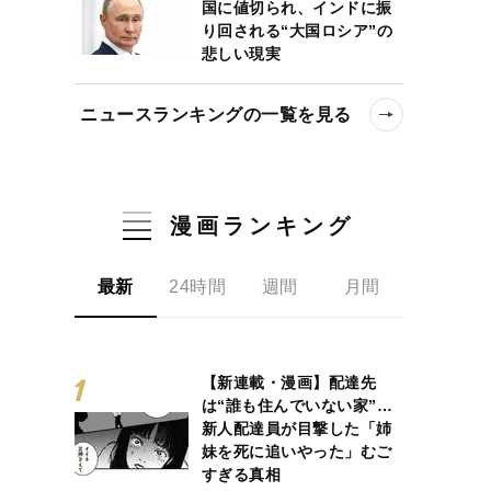
国に値切られ、インドに振
り回される“大国ロシア”の
悲しい現実
ニュースランキングの一覧を見る
漫画ランキング
最新
24時間
週間
月間
【新連載・漫画】配達先
は“誰も住んでいない家”…
新人配達員が目撃した「姉
妹を死に追いやった」むご
すぎる真相