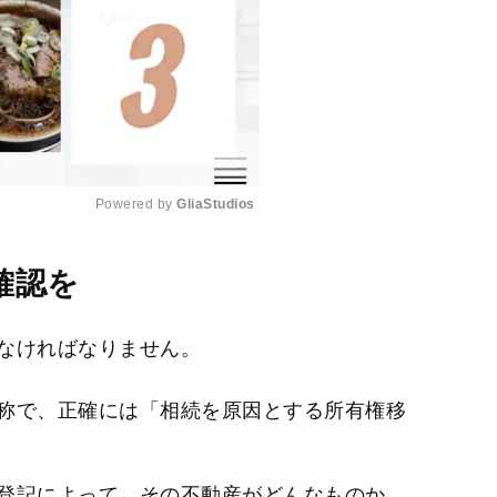
Powered by 
GliaStudios
M
確認を
u
t
なければなりません。
e
称で、正確には「相続を原因とする所有権移
登記によって、その不動産がどんなものか、