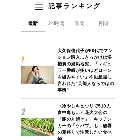
記事ランキング
最新
24時間
週間
月間
大久保佳代子が50代でマン
ション購入…きっかけは浴
槽裏の湯垢地獄、「レギュ
ラー番組が多いほどローン
を組みやすい」不動産屋に
言われた“芸能人ならではの
事情”
〈冷やしキュウリで510人
食中毒も…〉花火大会の
「豚の丸焼き」、キッチン
カーの「ケバブ」も…酷暑
の夏祭りで注意したい食べ
物