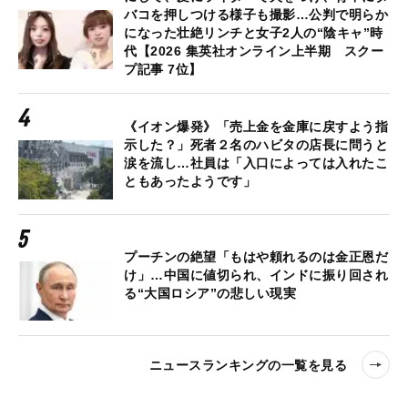
バコを押しつける様子も撮影…公判で明らか
になった壮絶リンチと女子2人の“陰キャ”時
代【2026 集英社オンライン上半期 スクー
プ記事 7位】
《イオン爆発》「売上金を金庫に戻すよう指
示した？」死者２名のハビタの店長に問うと
涙を流し…社員は「入口によっては入れたこ
ともあったようです」
プーチンの絶望「もはや頼れるのは金正恩だ
け」…中国に値切られ、インドに振り回され
る“大国ロシア”の悲しい現実
ニュースランキングの一覧を見る