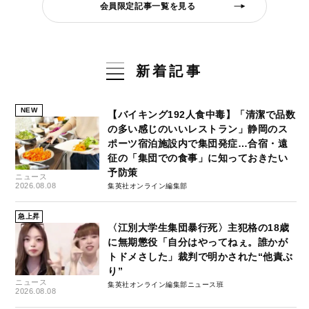
会員限定記事一覧を見る
新着記事
NEW
【バイキング192人食中毒】「清潔で品数
の多い感じのいいレストラン」静岡のス
ポーツ宿泊施設内で集団発症…合宿・遠
征の「集団での食事」に知っておきたい
予防策
ニュース
2026.08.08
集英社オンライン編集部
急上昇
〈江別大学生集団暴行死〉主犯格の18歳
に無期懲役「自分はやってねぇ。誰かが
トドメさした」裁判で明かされた“他責ぶ
り”
ニュース
集英社オンライン編集部ニュース班
2026.08.08