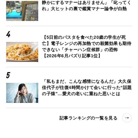
静かにするマナーはありません」「叱ってく
れ」大ヒットの裏で鑑賞マナー論争が白熱
【5日前のパスタを食べた20歳の学生が死
亡】電子レンジの再加熱での殺菌効果も期待
できない「チャーハン症候群」の恐怖
【2026年6月バズり記事1位】
「私もまだ、こんな感情になるんだ」大久保
佳代子が往復4時間かけて会いに行った“話題
の子猿”…愛犬の老いに重ねた思いとは
記事ランキングの一覧を見る