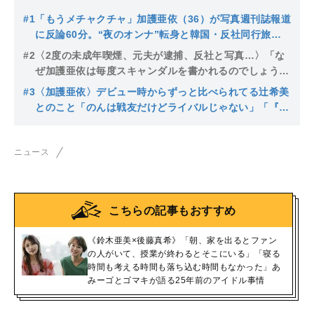
#1
「もうメチャクチャ」加護亜依（36）が写真週刊誌報道
に反論60分。“夜のオンナ”転身と韓国・反社同行旅行
報道に「さすがに我慢できません」でも…「あれから初
#2
〈2度の未成年喫煙、元夫が逮捕、反社と写真…〉「な
対面の方の指を見るようになりました」
ぜ加護亜依は毎度スキャンダルを書かれるのでしょう
か？」本人に聞いてみたら…“想定外”な回答が！ “赤
#3
〈加護亜依〉デビュー時からずっと比べられてる辻希美
ブルマ写真”にも言及
とのこと「のんは戦友だけどライバルじゃない」「『I
WISH』はカラオケでも自分のライブでも歌えないんで
す」今でも仲はいいの？辻をうらやましく思うことは？
ニュース
いろいろ聞いてみた
こちらの記事もおすすめ
《鈴木亜美×後藤真希》「朝、家を出るとファン
の人がいて、授業が終わるとそこにいる」「寝る
時間も考える時間も落ち込む時間もなかった」あ
みーゴとゴマキが語る25年前のアイドル事情