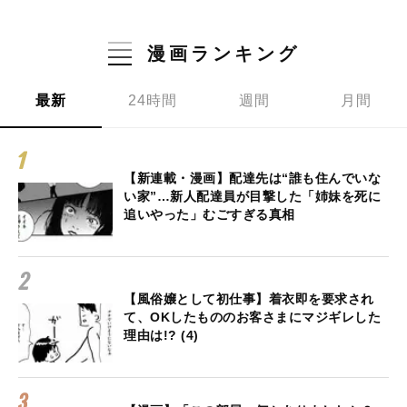
漫画ランキング
最新
24時間
週間
月間
【新連載・漫画】配達先は“誰も住んでいな
い家”…新人配達員が目撃した「姉妹を死に
追いやった」むごすぎる真相
【風俗嬢として初仕事】着衣即を要求され
て、OKしたもののお客さまにマジギレした
理由は!? (4)