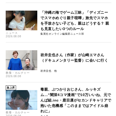
「沖縄の海でゲーム三昧」「ディズニー
でスマホめぐり親子喧嘩」旅先でスマホ
を手放さない子ども、親はどうする？ 親
も見直したい3つのルール
ニュース
集英社オンライン編集部ニュース班
2026.08.08
岩井圭也さん（作家）が山崎エマさん
（ドキュメンタリー監督）に会いに行く
岩井圭也
教養・カルチャー
2026.08.08
急上昇
毒親、ぶつかりおじさん、ルッキズ
ム…“闇深4コマ漫画”で10万いいね、元で
んぱ組.inc・鹿目凛がセカンドキャリアで
抱いた危機感「このままではアイドル崩
れに」
教養・カルチャー
2026.08.08