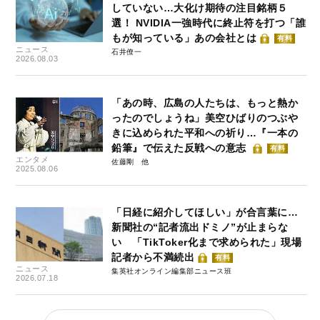
していない…大化け期待の注目銘柄５
選！ NVIDIA一強時代に終止符を打つ「誰
もが知っている」あの会社とは
有料
ニュース
石井僚一
2026.08.03
「あの時、広島の人たちは、もっと熱か
ったのでしょうね」美空ひばりのつぶや
きに込められた平和への祈り…『一本の
鉛筆』で伝えた反戦への意志
有料
エンタメ
佐藤剛
2025.08.06
「日経に紹介してほしい」が合言葉に…
新聞社の“記者流出ドミノ”が止まらな
い 「TikToker化まで求められた」現場
記者から不満続出
有料
ニュース
集英社オンライン編集部ニュース班
2026.07.18