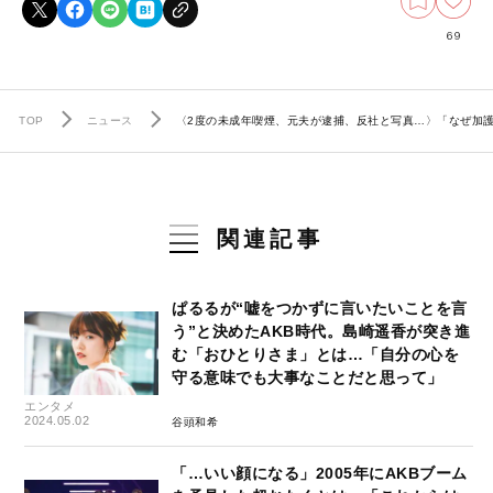
69
TOP
ニュース
〈2度の未成年喫煙、元夫が逮捕、反社と写真…〉「なぜ加護
関連記事
ぱるるが“嘘をつかずに言いたいことを言
う”と決めたAKB時代。島崎遥香が突き進
む「おひとりさま」とは…「自分の心を
守る意味でも大事なことだと思って」
エンタメ
2024.05.02
谷頭和希
「…いい顔になる」2005年にAKBブーム