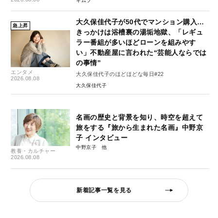
キムラ
大久保佳代子が50代でマンション購入…
急上昇
きっかけは浴槽裏の湯垢地獄、「レギュ
ラー番組が多いほどローンを組みやす
い」不動産屋に言われた“芸能人ならでは
の事情”
エンタメ
大久保佳代子のほどほどな毎日#22
2026.08.08
大久保佳代子
名画の歴史と背景を知り、時空を超えて
旅をする『旅から生まれた名画』中野京
子 インタビュー
中野京子
教養・カルチャー
2026.08.08
新着記事一覧を見る