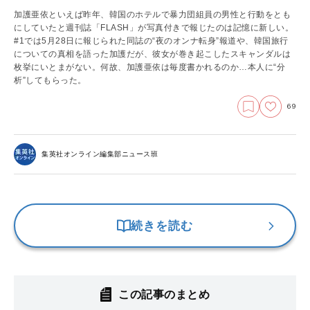
加護亜依といえば昨年、韓国のホテルで暴力団組員の男性と行動をとも
にしていたと週刊誌「FLASH」が写真付きで報じたのは記憶に新しい。
#1では5月28日に報じられた同誌の“夜のオンナ転身”報道や、韓国旅行
についての真相を語った加護だが、彼女が巻き起こしたスキャンダルは
枚挙にいとまがない。何故、加護亜依は毎度書かれるのか…本人に“分
析”してもらった。
69
集英社オンライン編集部ニュース班
続きを読む
この記事のまとめ