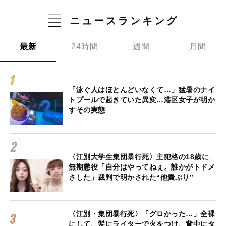
ニュースランキング
最新
24時間
週間
月間
「泳ぐ人はほとんどいなくて…」猛暑のナイ
トプールで起きていた異変…港区女子が明か
すその実態
〈江別大学生集団暴行死〉主犯格の18歳に
無期懲役「自分はやってねぇ。誰かがトドメ
さした」裁判で明かされた“他責ぶり”
〈江別・集団暴行死〉「グロかった…」全裸
にして、髪にライターで火をつけ、背中にタ