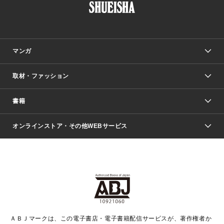
マンガ
取材・ファッション
少年マンガ
週刊少年ジャンプ
書籍
ファッション・美容
青年マンガ
ジャンプSQ.
Seventeen
週刊ヤングジャンプ
オンラインストア・その他WEBサービス
文芸・文庫・総合
芸能・情報・スポーツ
少女マンガ
Vジャンプ
non-no Web
ヤングジャンプ定期購読デジタル
すばる
Myojo
オンラインストア
りぼん
学芸・ノンフィクション・新書
最強ジャンプ
女性マンガ
@BAILA
ヤンジャン＋
小説すばる
週プレNEWS
マーガレット
集英社OTOコンテンツ
集英社 学芸編集部
少年ジャンプ＋
その他WEBサービス
クッキー
ライトノベル・ノベライズ
MAQUIA ONLINE
となりのヤングジャンプ
集英社 文芸ステーション
週プレ グラジャパ！
別冊マーガレット
SHUEISHA MANGA-ART HERITAGE
集英社 ビジネス書
ゼブラック
ココハナ
SHUEISHA ADNAVI
SPUR.JP
集英社Webマガジン Cobalt
グランドジャンプ
web 集英社文庫
キッズ
web Sportiva
マンガMee
ジャンプキャラクターズストア
集英社新書
ジャンプルーキー！
月刊オフィスユー
ＡＢＪマークは、この電子書店・電子書籍配信サービスが、著作権者か
EDITOR'S LAB
LEE
集英社オレンジ文庫
ウルトラジャンプ