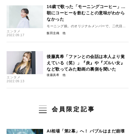
16歳で歌った「モーニングコーヒー」…
朝にコーヒーを飲むことの意味がわから
なかった
モーニング娘。のオリジナルメンバーで、二代目リ
エンタメ
ーダー飯田圭織の葛藤・前編
飯田圭織
2022.09.17
後藤真希「ファンとの会話は本人より覚
えている（笑）」『炎』や『ズルい女』
など歌ってみた動画の裏側を聞いた
後藤真希
エンタメ
2022.09.13
会員限定記事
AI相場「第2幕」へ！ バブルはまだ崩壊