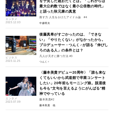
を予見した超おたくとは。「これからは
最大公約数ではなく最小公倍数の時代」
と語った秋元康の真意
推す力 人生をかけたアイドル論 #4
エンタメ
2023.12.03
中森明夫
後藤真希がすごかったのは、「できな
い」「やりたくない」がなかったから。
プロデューサー・つんく♂が語る「伸びし
ろのある人」の条件とは？
凡人が天才に勝つ方法 #3
ビジネス
2023.11.25
つんく♂
〈藤本美貴デビュー20周年〉「誰も来な
くてもいいから武道館で卒業コンサート
したい」20年前もモーニング娘。脱退後
も今も“文句を言えるようにがんばる”精
神でやっている
エンタメ
藤本美貴#2
2023.07.09
藤本美貴