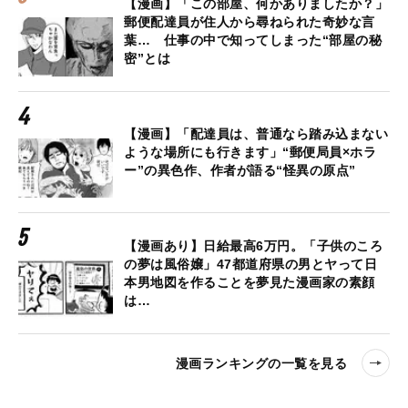
【漫画】「この部屋、何かありましたか？」
郵便配達員が住人から尋ねられた奇妙な言
葉… 仕事の中で知ってしまった“部屋の秘
密”とは
【漫画】「配達員は、普通なら踏み込まない
ような場所にも行きます」“郵便局員×ホラ
ー”の異色作、作者が語る“怪異の原点”
【漫画あり】日給最高6万円。「子供のころ
の夢は風俗嬢」47都道府県の男とヤって日
本男地図を作ることを夢見た漫画家の素顔
は…
漫画ランキングの一覧を見る