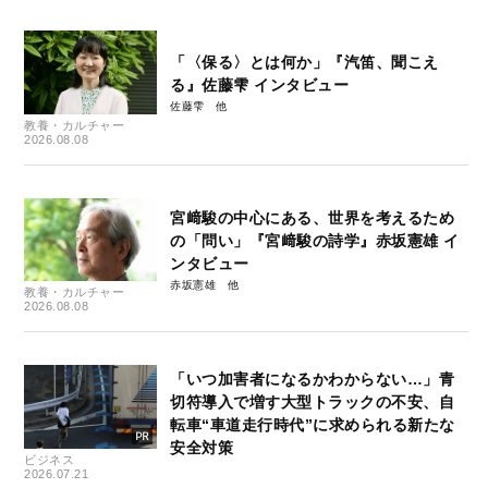
「〈保る〉とは何か」『汽笛、聞こえ
る』佐藤雫 インタビュー
佐藤雫
教養・カルチャー
2026.08.08
宮﨑駿の中心にある、世界を考えるため
の「問い」『宮﨑駿の詩学』赤坂憲雄 イ
ンタビュー
赤坂憲雄
教養・カルチャー
2026.08.08
「いつ加害者になるかわからない…」青
切符導入で増す大型トラックの不安、自
転車“車道走行時代”に求められる新たな
安全対策
ビジネス
2026.07.21