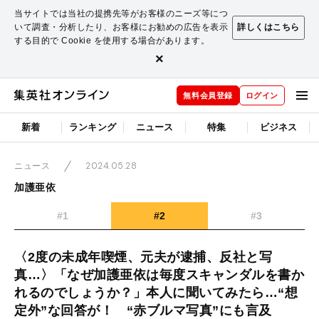
当サイトでは当社の提携先等がお客様のニーズ等につ
いて調査・分析したり、お客様にお勧めの広告を表示
詳しくはこちら
する目的で Cookie を使用する場合があります。
×
無料会員登録
ログイン
新着
ランキング
ニュース
特集
ビジネス
2024.05.28
ニュース
加護亜依
#1
#2
#3
〈2度の未成年喫煙、元夫が逮捕、反社と写
真…〉「なぜ加護亜依は毎度スキャンダルを書か
れるのでしょうか？」本人に聞いてみたら…“想
定外”な回答が！ “赤ブルマ写真”にも言及