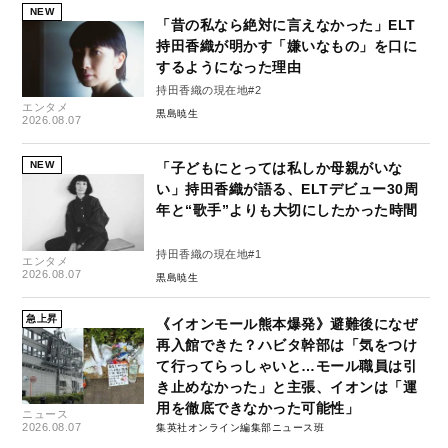
NEW
「昔の私なら絶対に言えなかった」ELT
持田香織が明かす「嫌いなもの」を口に
するようになった理由
持田香織の現在地#2
エンタメ
黒島暁生
2026.08.07
NEW
「子どもにとっては私しか母親がいな
い」持田香織が語る、ELTデビュー30周
年と“歌手”よりも大切にしたかった時間
持田香織の現在地#1
エンタメ
2026.08.07
黒島暁生
急上昇
《イオンモール熊本爆発》避難後になぜ
再入館できた？ハビタ幹部は「気をつけ
て行ってらっしゃいと…モール職員は引
き止めなかった」と主張、イオンは「運
用を徹底できなかった可能性」
ニュース
2026.08.07
集英社オンライン編集部ニュース班