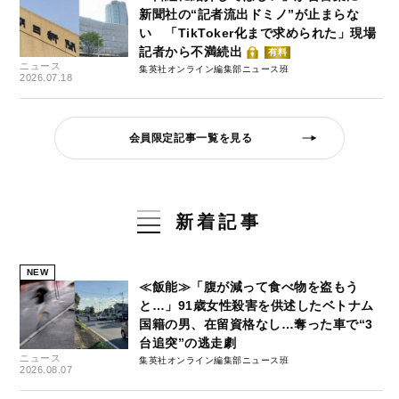
新聞社の“記者流出ドミノ”が止まらな
い 「TikToker化まで求められた」現場
記者から不満続出
有料
ニュース
集英社オンライン編集部ニュース班
2026.07.18
会員限定記事一覧を見る
新着記事
NEW
≪飯能≫「腹が減って食べ物を盗もう
と…」91歳女性殺害を供述したベトナム
国籍の男、在留資格なし…奪った車で“3
台追突”の逃走劇
ニュース
集英社オンライン編集部ニュース班
2026.08.07