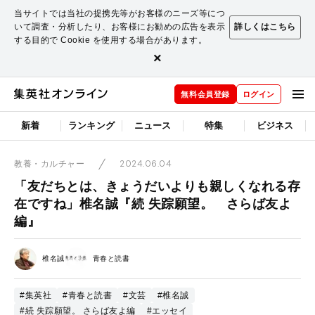
当サイトでは当社の提携先等がお客様のニーズ等につ
いて調査・分析したり、お客様にお勧めの広告を表示
詳しくはこちら
する目的で Cookie を使用する場合があります。
×
無料会員登録
ログイン
新着
ランキング
ニュース
特集
ビジネス
2024.06.04
教養・カルチャー
「友だちとは、きょうだいよりも親しくなれる存
在ですね」椎名誠『続 失踪願望。 さらば友よ
編』
椎名誠
青春と読書
#集英社
#青春と読書
#文芸
#椎名誠
#続 失踪願望。 さらば友よ編
#エッセイ