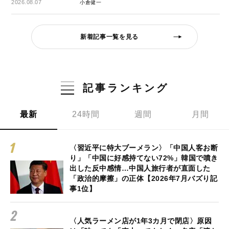
2026.08.07
小倉健一
新着記事一覧を見る
記事ランキング
最新
24時間
週間
月間
〈習近平に特大ブーメラン〉「中国人客お断
り」「中国に好感持てない72%」韓国で噴き
出した反中感情…中国人旅行者が直面した
「政治的摩擦」の正体【2026年7月バズり記
事1位】
〈人気ラーメン店が1年3カ月で閉店〉原因