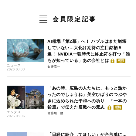
会員限定記事
AI相場「第2幕」へ！ バブルはまだ崩壊
していない…大化け期待の注目銘柄５
選！ NVIDIA一強時代に終止符を打つ「誰
もが知っている」あの会社とは
有料
ニュース
石井僚一
2026.08.03
「あの時、広島の人たちは、もっと熱か
ったのでしょうね」美空ひばりのつぶや
きに込められた平和への祈り…『一本の
鉛筆』で伝えた反戦への意志
有料
エンタメ
佐藤剛
2025.08.06
「日経に紹介してほしい」が合言葉に…