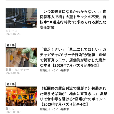
「いつ加害者になるかわからない…」青
切符導入で増す大型トラックの不安、自
転車“車道走行時代”に求められる新たな
安全対策
ビジネス
2026.07.21
急上昇
「貧乏くさい」「禁止にしてほしい」ガ
チャガチャの“サーチ行為”が物議 SNS
で賛否真っ二つ、店舗側が明かした意外
な本音【2026年7月バズり記事5位】
教養・カルチャー
集英社オンライン編集部
2026.08.07
急上昇
《祇園祭の露店付近で撮影？》包装され
た焼きそば麺が「地面に直置き…」 夏祭
りで食中毒を避ける“店選び”のポイント
【2026年7月バズり記事4位】
暮らし
集英社オンライン編集部
2026.08.07