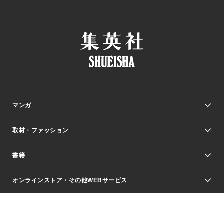
マンガ
取材・ファッション
少年マンガ
週刊少年ジャンプ
書籍
ファッション・美容
青年マンガ
ジャンプSQ.
Seventeen
週刊ヤングジャンプ
オンラインストア・その他WEBサービス
文芸・文庫・総合
芸能・情報・スポーツ
少女マンガ
Vジャンプ
non-no Web
ヤングジャンプ定期購読デジタル
すばる
Myojo
オンラインストア
りぼん
学芸・ノンフィクション・新書
最強ジャンプ
女性マンガ
@BAILA
ヤンジャン＋
小説すばる