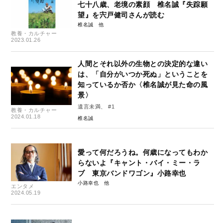
七十八歳、老境の素顔 椎名誠『失踪願
望』を宍戸健司さんが読む
椎名誠
教養・カルチャー
2023.01.26
人間とそれ以外の生物との決定的な違い
は、「自分がいつか死ぬ」ということを
知っているか否か〈椎名誠が見た命の風
景〉
遺言未満、 #1
教養・カルチャー
2024.01.18
椎名誠
愛って何だろうね。何歳になってもわか
らないよ『キャント・バイ・ミー・ラ
ブ 東京バンドワゴン』小路幸也
小路幸也
エンタメ
2024.05.19