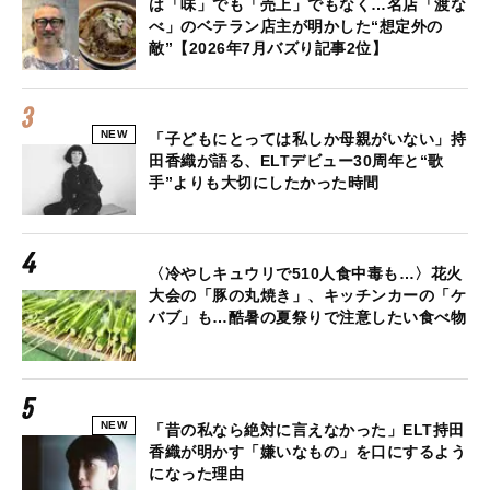
は「味」でも「売上」でもなく…名店「渡な
べ」のベテラン店主が明かした“想定外の
敵”【2026年7月バズり記事2位】
NEW
「子どもにとっては私しか母親がいない」持
田香織が語る、ELTデビュー30周年と“歌
手”よりも大切にしたかった時間
〈冷やしキュウリで510人食中毒も…〉花火
大会の「豚の丸焼き」、キッチンカーの「ケ
バブ」も…酷暑の夏祭りで注意したい食べ物
NEW
「昔の私なら絶対に言えなかった」ELT持田
香織が明かす「嫌いなもの」を口にするよう
になった理由