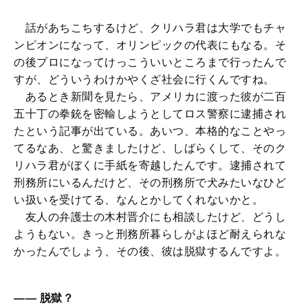
話があちこちするけど、クリハラ君は大学でもチャ
ンピオンになって、オリンピックの代表にもなる。そ
の後プロになってけっこういいところまで行ったんで
すが、どういうわけかやくざ社会に行くんですね。
あるとき新聞を見たら、アメリカに渡った彼が二百
五十丁の拳銃を密輸しようとしてロス警察に逮捕され
たという記事が出ている。あいつ、本格的なことやっ
てるなあ、と驚きましたけど、しばらくして、そのク
リハラ君がぼくに手紙を寄越したんです。逮捕されて
刑務所にいるんだけど、その刑務所で犬みたいなひど
い扱いを受けてる、なんとかしてくれないかと。
友人の弁護士の木村晋介にも相談したけど、どうし
ようもない。きっと刑務所暮らしがよほど耐えられな
かったんでしょう、その後、彼は脱獄するんですよ。
―― 脱獄？