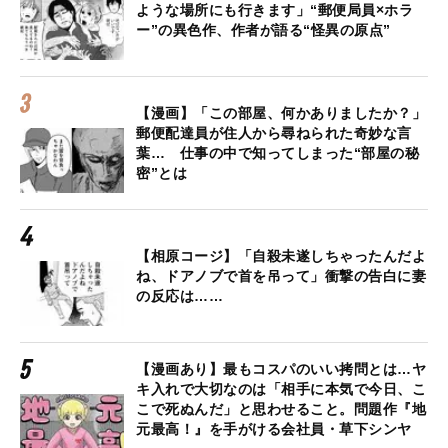
ような場所にも行きます」“郵便局員×ホラ
ー”の異色作、作者が語る“怪異の原点”
【漫画】「この部屋、何かありましたか？」
郵便配達員が住人から尋ねられた奇妙な言
葉… 仕事の中で知ってしまった“部屋の秘
密”とは
【相原コージ】「自殺未遂しちゃったんだよ
ね、ドアノブで首を吊って」衝撃の告白に妻
の反応は……
【漫画あり】最もコスパのいい拷問とは…ヤ
キ入れで大切なのは「相手に本気で今日、こ
こで死ぬんだ」と思わせること。問題作『地
元最高！』を手がける会社員・草下シンヤ