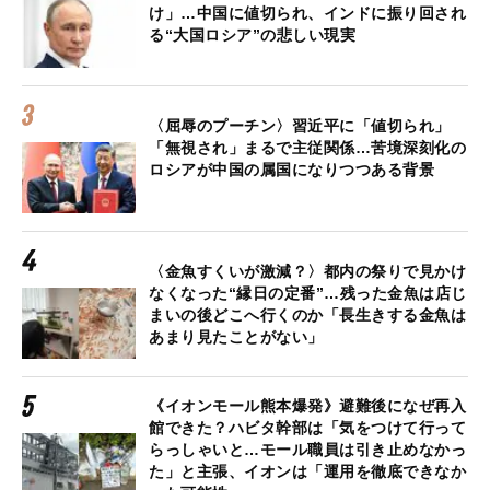
け」…中国に値切られ、インドに振り回され
る“大国ロシア”の悲しい現実
〈屈辱のプーチン〉習近平に「値切られ」
「無視され」まるで主従関係…苦境深刻化の
ロシアが中国の属国になりつつある背景
〈金魚すくいが激減？〉都内の祭りで見かけ
なくなった“縁日の定番”…残った金魚は店じ
まいの後どこへ行くのか「長生きする金魚は
あまり見たことがない」
《イオンモール熊本爆発》避難後になぜ再入
館できた？ハビタ幹部は「気をつけて行って
らっしゃいと…モール職員は引き止めなかっ
た」と主張、イオンは「運用を徹底できなか