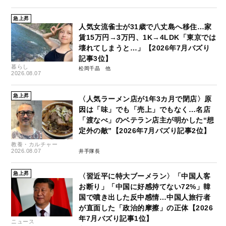
急上昇
人気女流雀士が31歳で八丈島へ移住…家
賃15万円→3万円、1K→4LDK「東京では
壊れてしまうと…」【2026年7月バズり
記事3位】
暮らし
松岡千晶
2026.08.07
急上昇
〈人気ラーメン店が1年3カ月で閉店〉原
因は「味」でも「売上」でもなく…名店
「渡なべ」のベテラン店主が明かした“想
定外の敵”【2026年7月バズり記事2位】
教養・カルチャー
2026.08.07
井手隊長
急上昇
〈習近平に特大ブーメラン〉「中国人客
お断り」「中国に好感持てない72%」韓
国で噴き出した反中感情…中国人旅行者
が直面した「政治的摩擦」の正体【2026
年7月バズり記事1位】
ニュース