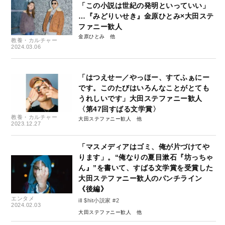
「この小説は世紀の発明といっていい」
…『みどりいせき』金原ひとみ×大田ステ
ファニー歓人
金原ひとみ
教養・カルチャー
2024.03.06
「はつえせー／やっほー、すてふぁにー
です。このたびはいろんなことがとても
うれしいです」大田ステファニー歓人
〈第47回すばる文学賞〉
教養・カルチャー
大田ステファニー歓人
2023.12.27
「マスメディアはゴミ、俺が片づけてや
ります」。“俺なりの夏目漱石『坊っちゃ
ん』”を書いて、すばる文学賞を受賞した
大田ステファニー歓人のパンチライン
《後編》
エンタメ
ill $hit小説家 #2
2024.02.03
大田ステファニー歓人