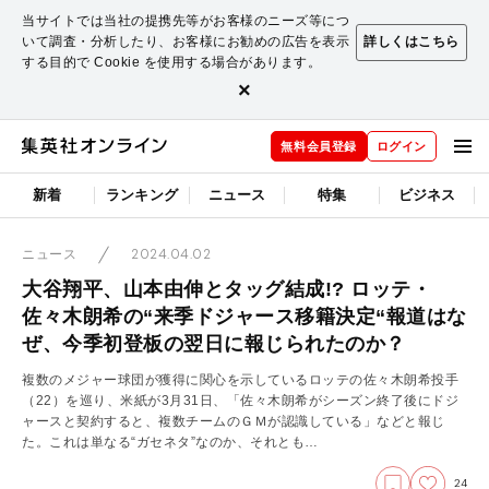
当サイトでは当社の提携先等がお客様のニーズ等につ
いて調査・分析したり、お客様にお勧めの広告を表示
詳しくはこちら
する目的で Cookie を使用する場合があります。
×
無料会員登録
ログイン
新着
ランキング
ニュース
特集
ビジネス
2024.04.02
ニュース
大谷翔平、山本由伸とタッグ結成!? ロッテ・
佐々木朗希の“来季ドジャース移籍決定“報道はな
ぜ、今季初登板の翌日に報じられたのか？
複数のメジャー球団が獲得に関心を示しているロッテの佐々木朗希投手
（22）を巡り、米紙が3月31日、「佐々木朗希がシーズン終了後にドジ
ャースと契約すると、複数チームのＧＭが認識している」などと報じ
た。これは単なる“ガセネタ”なのか、それとも…
24