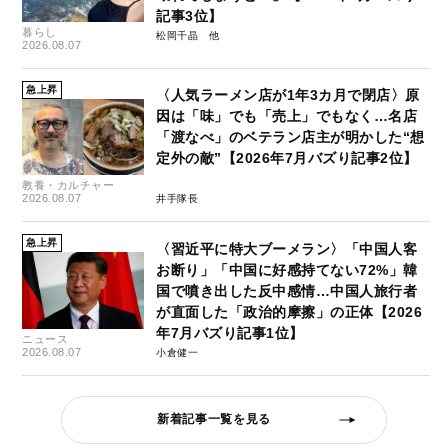
記事3位】
暮らし
松岡千晶
2026.08.07
急上昇
〈人気ラーメン店が1年3カ月で閉店〉原
因は「味」でも「売上」でもなく…名店
「渡なべ」のベテラン店主が明かした“想
定外の敵”【2026年7月バズり記事2位】
教養・カルチャー
2026.08.07
井手隊長
急上昇
〈習近平に特大ブーメラン〉「中国人客
お断り」「中国に好感持てない72%」韓
国で噴き出した反中感情…中国人旅行者
が直面した「政治的摩擦」の正体【2026
年7月バズり記事1位】
ニュース
2026.08.07
小倉健一
新着記事一覧を見る