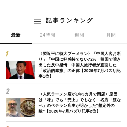
記事ランキング
最新
24時間
週間
月間
〈習近平に特大ブーメラン〉「中国人客お断
り」「中国に好感持てない72%」韓国で噴き
出した反中感情…中国人旅行者が直面した
「政治的摩擦」の正体【2026年7月バズり記
事1位】
〈人気ラーメン店が1年3カ月で閉店〉原因
は「味」でも「売上」でもなく…名店「渡な
べ」のベテラン店主が明かした“想定外の
敵”【2026年7月バズり記事2位】