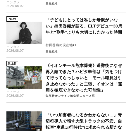
エンタメ
黒島暁生
2026.08.07
NEW
「子どもにとっては私しか母親がいな
い」持田香織が語る、ELTデビュー30周
年と“歌手”よりも大切にしたかった時間
持田香織の現在地#1
エンタメ
2026.08.07
黒島暁生
急上昇
《イオンモール熊本爆発》避難後になぜ
再入館できた？ハビタ幹部は「気をつけ
て行ってらっしゃいと…モール職員は引
き止めなかった」と主張、イオンは「運
用を徹底できなかった可能性」
ニュース
2026.08.07
集英社オンライン編集部ニュース班
「いつ加害者になるかわからない…」青
切符導入で増す大型トラックの不安、自
転車“車道走行時代”に求められる新たな