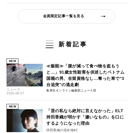
会員限定記事一覧を見る
新着記事
NEW
≪飯能≫「腹が減って食べ物を盗もう
と…」91歳女性殺害を供述したベトナム
国籍の男、在留資格なし…奪った車で“3
台追突”の逃走劇
ニュース
集英社オンライン編集部ニュース班
2026.08.07
NEW
「昔の私なら絶対に言えなかった」ELT
持田香織が明かす「嫌いなもの」を口に
するようになった理由
持田香織の現在地#2