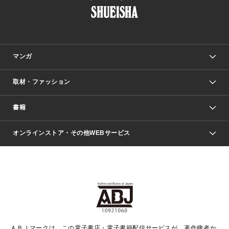
マンガ
取材・ファッション
少年マンガ
週刊少年ジャンプ
書籍
ファッション・美容
青年マンガ
ジャンプSQ.
Seventeen
週刊ヤングジャンプ
オンラインストア・その他WEBサービス
文芸・文庫・総合
芸能・情報・スポーツ
少女マンガ
Vジャンプ
non-no Web
ヤングジャンプ定期購読デジタル
すばる
Myojo
オンラインストア
りぼん
学芸・ノンフィクション・新書
最強ジャンプ
女性マンガ
@BAILA
ヤンジャン＋
小説すばる
週プレNEWS
マーガレット
集英社OTOコンテンツ
集英社 学芸編集部
少年ジャンプ＋
その他WEBサービス
クッキー
ライトノベル・ノベライズ
MAQUIA ONLINE
となりのヤングジャンプ
集英社 文芸ステーション
週プレ グラジャパ！
別冊マーガレット
SHUEISHA MANGA-ART HERITAGE
集英社 ビジネス書
ゼブラック
ココハナ
SHUEISHA ADNAVI
SPUR.JP
集英社Webマガジン Cobalt
グランドジャンプ
web 集英社文庫
キッズ
web Sportiva
マンガMee
ジャンプキャラクターズストア
集英社新書
ジャンプルーキー！
月刊オフィスユー
ＡＢＪマークは、この電子書店・電子書籍配信サービスが、著作権者か