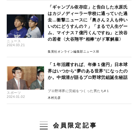
「ギャンブル依存症」と告白した水原氏
はカジノディーラー学校に通っていた過
去…衝撃ニュースに「奥さん２人も仲い
いのにどうすんの？」「まるで人生ゲー
ム、マイナス７億円くんですね」と渋谷
の若者〈大谷翔平“相棒”がド軍解雇〉
ニュース
2024.03.21
集英社オンライン編集部ニュース班
「１年活躍すれば、年俸１億円」日本球
界はいつから“夢のある世界”になったの
か。中畑清が語るプロ野球労組誕生秘話
プロ野球界に労組をつくった男たち#１
スポーツ
2024.01.02
木村元彦
会員限定記事