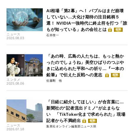
AI相場「第2幕」へ！ バブルはまだ崩壊
していない…大化け期待の注目銘柄５
選！ NVIDIA一強時代に終止符を打つ「誰
もが知っている」あの会社とは
有料
ニュース
石井僚一
2026.08.03
「あの時、広島の人たちは、もっと熱か
ったのでしょうね」美空ひばりのつぶや
きに込められた平和への祈り…『一本の
鉛筆』で伝えた反戦への意志
有料
エンタメ
佐藤剛
2025.08.06
「日経に紹介してほしい」が合言葉に…
新聞社の“記者流出ドミノ”が止まらな
い 「TikToker化まで求められた」現場
記者から不満続出
有料
ニュース
集英社オンライン編集部ニュース班
2026.07.18