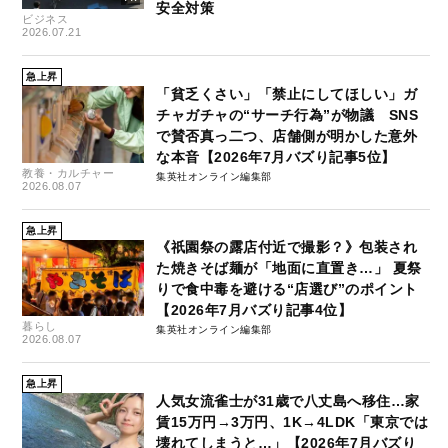
安全対策
ビジネス
2026.07.21
急上昇
「貧乏くさい」「禁止にしてほしい」ガ
チャガチャの“サーチ行為”が物議 SNS
で賛否真っ二つ、店舗側が明かした意外
な本音【2026年7月バズり記事5位】
教養・カルチャー
集英社オンライン編集部
2026.08.07
急上昇
《祇園祭の露店付近で撮影？》包装され
た焼きそば麺が「地面に直置き…」 夏祭
りで食中毒を避ける“店選び”のポイント
【2026年7月バズり記事4位】
暮らし
集英社オンライン編集部
2026.08.07
急上昇
人気女流雀士が31歳で八丈島へ移住…家
賃15万円→3万円、1K→4LDK「東京では
壊れてしまうと…」【2026年7月バズり