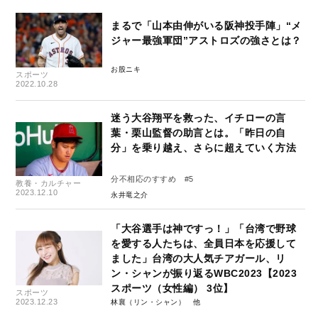
まるで「山本由伸がいる阪神投手陣」“メ
ジャー最強軍団”アストロズの強さとは？
お股ニキ
スポーツ
2022.10.28
迷う大谷翔平を救った、イチローの言
葉・栗山監督の助言とは。「昨日の自
分」を乗り越え、さらに超えていく方法
分不相応のすすめ #5
教養・カルチャー
2023.12.10
永井竜之介
「大谷選手は神ですっ！」「台湾で野球
を愛する人たちは、全員日本を応援して
ました」台湾の大人気チアガール、リ
ン・シャンが振り返るWBC2023【2023
スポーツ（女性編） 3位】
スポーツ
2023.12.23
林襄（リン・シャン）