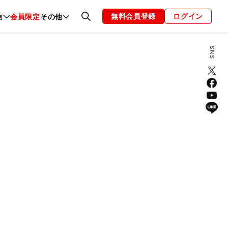
無料会員登録
ログイン
画
会員限定
その他
ファッション
恋愛・結婚
編集部
お知らせ