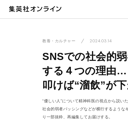
教
2024.03.14
教養・カルチャー
SNSでの社会的
する４つの理由…
叩けば“溜飲”が
“優しい人”について精神科医の視点から説い
社会的弱者バッシングなどが横行するようなギ
り一部抜粋、再編集してお届けする。