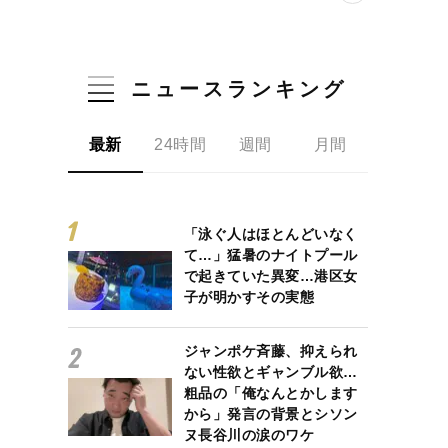
ニュースランキング
最新
24時間
週間
月間
「泳ぐ人はほとんどいなく
て…」猛暑のナイトプール
で起きていた異変…港区女
子が明かすその実態
ジャンポケ斉藤、抑えられ
ない性欲とギャンブル欲…
粗品の「俺なんとかします
から」発言の背景とシソン
ヌ長谷川の涙のワケ