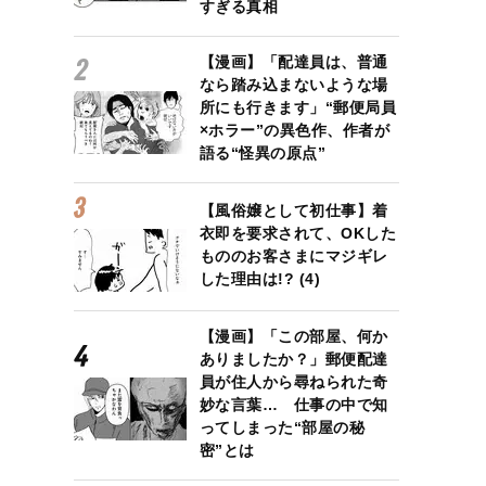
すぎる真相
【漫画】「配達員は、普通
なら踏み込まないような場
所にも行きます」“郵便局員
×ホラー”の異色作、作者が
語る“怪異の原点”
【風俗嬢として初仕事】着
衣即を要求されて、OKした
もののお客さまにマジギレ
した理由は!? (4)
【漫画】「この部屋、何か
ありましたか？」郵便配達
員が住人から尋ねられた奇
妙な言葉… 仕事の中で知
ってしまった“部屋の秘
けば“溜飲”が下がりますか？」
密”とは