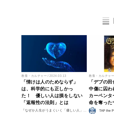
教養・カルチャー
2024.03.13
教養・カルチャ
「情けは人のためならず」
「デブの田
は、科学的にも正しかっ
中傷に囚わ
た！ 優しい人は損をしない
カーペンタ
「返報性の法則」とは
命を奪った
『なぜか人生がうまくいく「優しい人」の
TAP the 