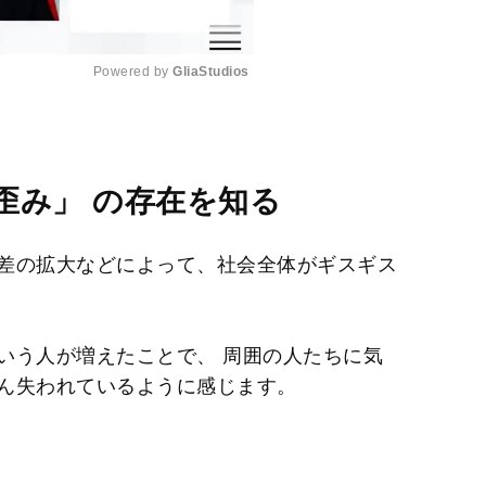
Powered by 
GliaStudios
M
u
t
歪み」 の存在を知る
e
差の拡大などによって、社会全体がギスギス
いう人が増えたことで、 周囲の人たちに気
ん失われているように感じます。