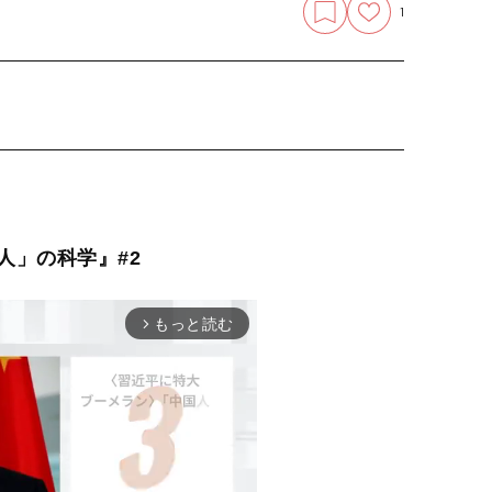
1
人」の科学』#2
もっと読む
arrow_forward_ios