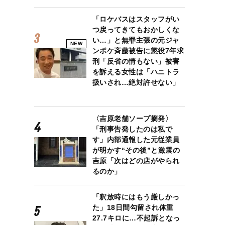
「ロケバスはスタッフがい
つ戻ってきてもおかしくな
い…」と無罪主張の元ジャ
NEW
ンポケ斉藤被告に懲役7年求
刑「反省の情もない」被害
を訴える女性は「ハニトラ
扱いされ…絶対許せない」
〈吉原老舗ソープ摘発〉
「刑事告発したのは私で
す」内部通報した元従業員
が明かす“その後”と激震の
吉原「次はどの店がやられ
るのか」
「釈放時にはもう厳しかっ
た」18日間勾留され体重
27.7キロに…不起訴となっ