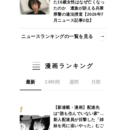
た16歳女性はなぜ亡くなっ
たのか 遺族が訴える兵庫
県警の違法捜査【2026年7
月ニュース記事2位】
ニュースランキングの一覧を見る
漫画ランキング
最新
24時間
週間
月間
【新連載・漫画】配達先
は“誰も住んでいない家”…
新人配達員が目撃した「姉
妹を死に追いやった」むご