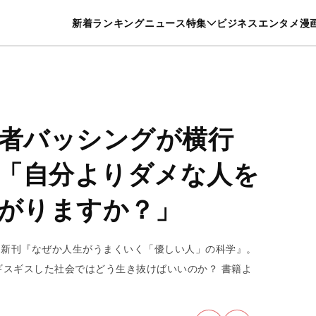
特集一覧を見る
漫画一覧を見る
新着
ランキング
ニュース
特集
ビジネス
エンタメ
漫
養・カルチャー
暮らし
スポーツ
ヘルスケア
美容
グルメ
弱者バッシングが横行
「自分よりダメな人を
下がりますか？」
た新刊『なぜか人生がうまくいく「優しい人」の科学』。
スギスした社会ではどう生き抜けばいいのか？ 書籍よ