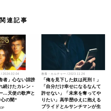
関連記事
ー
2024.02.04
教養・カルチャー
2023.11.26
舎者」心ない誹謗
「俺を見下した奴は死刑！」
れ続けたカレン・
「自分だけ幸せになるなんて
ー…天使の歌声と
許せない」「未来を奪ってや
“心の闇”
りたい」高学歴ゆえに抱える
プライドとルサンチマンが生
POP