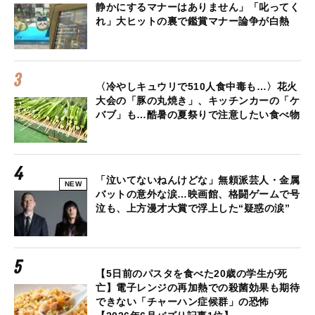
静かにするマナーはありません」「叱ってく
れ」大ヒットの裏で鑑賞マナー論争が白熱
〈冷やしキュウリで510人食中毒も…〉花火
大会の「豚の丸焼き」、キッチンカーの「ケ
バブ」も…酷暑の夏祭りで注意したい食べ物
「泣いてないねんけどな」無頼派芸人・金属
NEW
バットの意外な涙…映画館、格闘ゲームで号
泣も、上方漫才大賞で浮上した“疑惑の涙”
【5日前のパスタを食べた20歳の学生が死
亡】電子レンジの再加熱での殺菌効果も期待
できない「チャーハン症候群」の恐怖