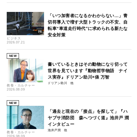
「いつ加害者になるかわからない…」青
切符導入で増す大型トラックの不安、自
転車“車道走行時代”に求められる新たな
安全対策
ビジネス
2026.07.21
NEW
書いているときはその動物になり切って
世界を見ています『動物哲学物語 ナイ
ス実存』ドリアン助川×俵 万智
ドリアン助川
教養・カルチャー
2026.08.09
NEW
「過去と現在の「接点」を探して」『ハ
ヤブサ消防団 森へつづく道』池井戸 潤
インタビュー
池井戸潤
教養・カルチャー
2026.08.09