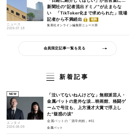
「日経に紹介してほしい」が合言葉に…
新聞社の“記者流出ドミノ”が止まらな
い 「TikToker化まで求められた」現場
記者から不満続出
有料
ニュース
集英社オンライン編集部ニュース班
2026.07.18
会員限定記事一覧を見る
新着記事
NEW
「泣いてないねんけどな」無頼派芸人・
金属バットの意外な涙…映画館、格闘ゲ
ームで号泣も、上方漫才大賞で浮上し
た“疑惑の涙”
金属バットの「酒辛肉鮪」#61
エンタメ
2026.08.09
金属バット