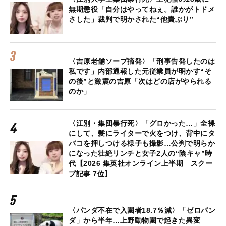
無期懲役「自分はやってねぇ。誰かがトドメ
さした」裁判で明かされた“他責ぶり”
〈吉原老舗ソープ摘発〉「刑事告発したのは
私です」内部通報した元従業員が明かす“そ
の後”と激震の吉原「次はどの店がやられる
のか」
〈江別・集団暴行死〉「グロかった…」全裸
にして、髪にライターで火をつけ、背中にタ
バコを押しつける様子も撮影…公判で明らか
になった壮絶リンチと女子2人の“陰キャ”時
代【2026 集英社オンライン上半期 スクー
プ記事 7位】
〈パンダ不在で入園者18.7％減〉「ゼロパン
ダ」から半年…上野動物園で起きた異変