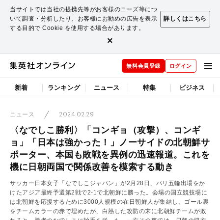
当サイトでは当社の提携先等がお客様のニーズ等につ
いて調査・分析したり、お客様にお勧めの広告を表示
詳しくはこちら
する目的で Cookie を使用する場合があります。
×
無料会員登録
ログイン
新着
ランキング
ニュース
特集
ビジネス
2024.02.29
ニュース
〈なでしこ勝利〉「コンギョ（攻撃）、コンギ
ョ」「日本は強かった！」ノーサイドの北朝鮮サ
ポーター、本国も敗戦を異例の迅速報道。これを
機に日朝両国で関係改善を模索する動き
サッカー日本女子「なでしこジャパン」が2月28日、パリ五輪出場をか
けたアジア最終予選第2戦で2-1で北朝鮮に勝った。会場の国立競技場に
は北朝鮮を応援するために3000人規模の在日朝鮮人が集結し、ゴール裏
をチームカラーの赤で埋めたが、白熱した攻防の末に北朝鮮チームが敗