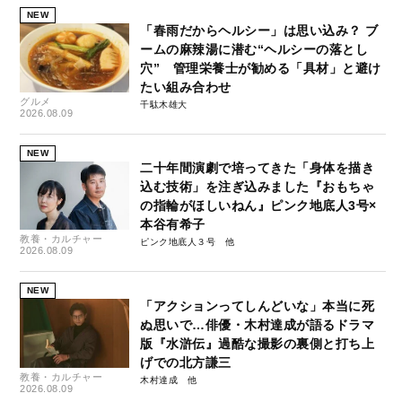
NEW
「春雨だからヘルシー」は思い込み？ ブ
ームの麻辣湯に潜む“ヘルシーの落とし
穴” 管理栄養士が勧める「具材」と避け
たい組み合わせ
グルメ
千駄木雄大
2026.08.09
NEW
二十年間演劇で培ってきた「身体を描き
込む技術」を注ぎ込みました『おもちゃ
の指輪がほしいねん』ピンク地底人3号×
本谷有希子
教養・カルチャー
ピンク地底人３号
2026.08.09
NEW
「アクションってしんどいな」本当に死
ぬ思いで…俳優・木村達成が語るドラマ
版『水滸伝』過酷な撮影の裏側と打ち上
げでの北方謙三
教養・カルチャー
木村達成
2026.08.09