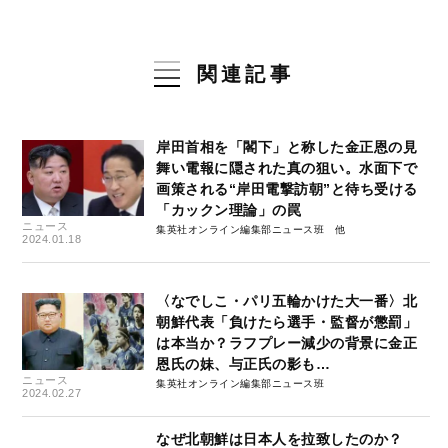
関連記事
岸田首相を「閣下」と称した金正恩の見
舞い電報に隠された真の狙い。水面下で
画策される“岸田電撃訪朝”と待ち受ける
「カックン理論」の罠
ニュース
集英社オンライン編集部ニュース班
2024.01.18
〈なでしこ・パリ五輪かけた大一番〉北
朝鮮代表「負けたら選手・監督が懲罰」
は本当か？ラフプレー減少の背景に金正
恩氏の妹、与正氏の影も…
ニュース
集英社オンライン編集部ニュース班
2024.02.27
なぜ北朝鮮は日本人を拉致したのか？