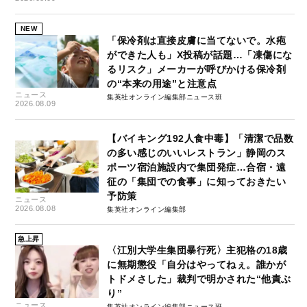
NEW
「保冷剤は直接皮膚に当てないで。水疱
ができた人も」X投稿が話題…「凍傷にな
るリスク」メーカーが呼びかける保冷剤
の“本来の用途”と注意点
ニュース
集英社オンライン編集部ニュース班
2026.08.09
【バイキング192人食中毒】「清潔で品数
の多い感じのいいレストラン」静岡のス
ポーツ宿泊施設内で集団発症…合宿・遠
征の「集団での食事」に知っておきたい
予防策
ニュース
2026.08.08
集英社オンライン編集部
急上昇
〈江別大学生集団暴行死〉主犯格の18歳
に無期懲役「自分はやってねぇ。誰かが
トドメさした」裁判で明かされた“他責ぶ
り”
ニュース
集英社オンライン編集部ニュース班