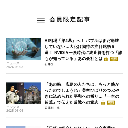
会員限定記事
AI相場「第2幕」へ！ バブルはまだ崩壊
していない…大化け期待の注目銘柄５
選！ NVIDIA一強時代に終止符を打つ「誰
もが知っている」あの会社とは
有料
ニュース
石井僚一
2026.08.03
「あの時、広島の人たちは、もっと熱か
ったのでしょうね」美空ひばりのつぶや
きに込められた平和への祈り…『一本の
鉛筆』で伝えた反戦への意志
有料
エンタメ
佐藤剛
2025.08.06