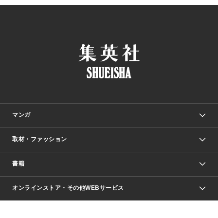
マンガ
取材・ファッション
少年マンガ
週刊少年ジャンプ
書籍
ファッション・美容
青年マンガ
ジャンプSQ.
Seventeen
週刊ヤングジャンプ
オンラインストア・その他WEBサービス
文芸・文庫・総合
芸能・情報・スポーツ
少女マンガ
Vジャンプ
non-no Web
ヤングジャンプ定期購読デジタル
すばる
Myojo
オンラインストア
りぼん
学芸・ノンフィクション・新書