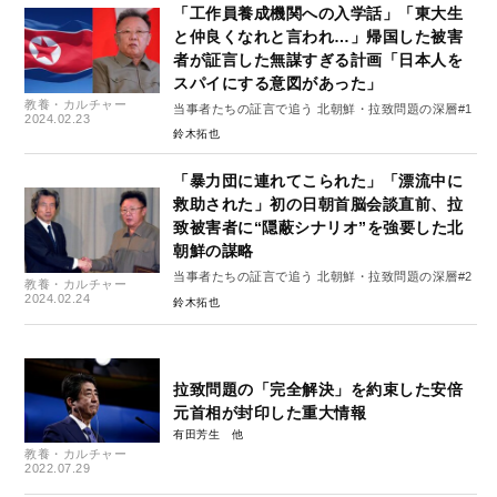
「工作員養成機関への入学話」「東大生
と仲良くなれと言われ…」帰国した被害
者が証言した無謀すぎる計画「日本人を
スパイにする意図があった」
教養・カルチャー
当事者たちの証言で追う 北朝鮮・拉致問題の深層#1
2024.02.23
鈴木拓也
「暴力団に連れてこられた」「漂流中に
救助された」初の日朝首脳会談直前、拉
致被害者に“隠蔽シナリオ”を強要した北
朝鮮の謀略
当事者たちの証言で追う 北朝鮮・拉致問題の深層#2
教養・カルチャー
2024.02.24
鈴木拓也
拉致問題の「完全解決」を約束した安倍
元首相が封印した重大情報
有田芳生
教養・カルチャー
2022.07.29