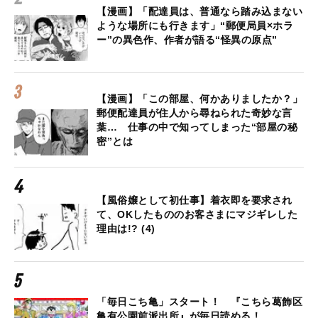
【漫画】「配達員は、普通なら踏み込まない
ような場所にも行きます」“郵便局員×ホラ
ー”の異色作、作者が語る“怪異の原点”
【漫画】「この部屋、何かありましたか？」
郵便配達員が住人から尋ねられた奇妙な言
葉… 仕事の中で知ってしまった“部屋の秘
密”とは
【風俗嬢として初仕事】着衣即を要求され
て、OKしたもののお客さまにマジギレした
理由は!? (4)
「毎日こち亀」スタート！ 『こちら葛飾区
亀有公園前派出所』が毎日読める！