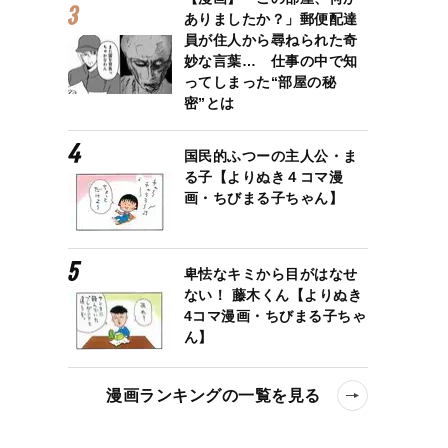
ありましたか？」郵便配達
員が住人から尋ねられた奇
妙な言葉… 仕事の中で知
ってしまった“部屋の秘
密”とは
国民的ふつーの主人公・ま
る子【よりぬき４コマ漫
画・ちびまる子ちゃん】
卑怯なキミから目がはなせ
ない！ 藤木くん【よりぬき
4コマ漫画・ちびまる子ちゃ
ん】
しまう本当の理由とは
漫画ランキングの一覧を見る