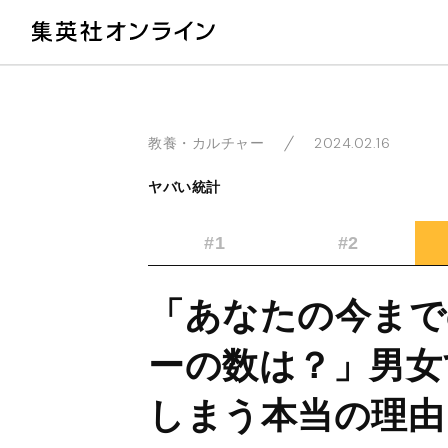
教
2024.02.16
教養・カルチャー
ヤバい統計
#1
#2
「あなたの今まで
ーの数は？」男女
しまう本当の理由