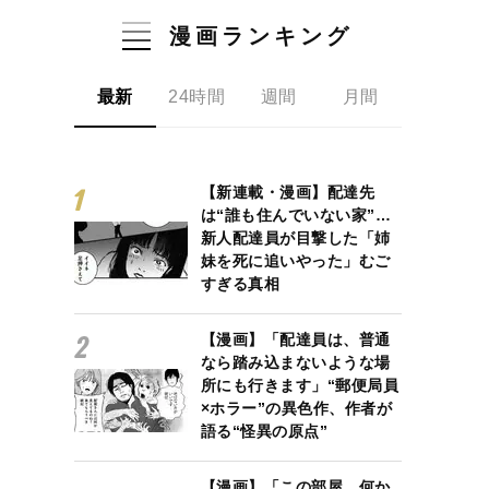
漫画ランキング
最新
24時間
週間
月間
【新連載・漫画】配達先
は“誰も住んでいない家”…
新人配達員が目撃した「姉
妹を死に追いやった」むご
すぎる真相
【漫画】「配達員は、普通
なら踏み込まないような場
所にも行きます」“郵便局員
×ホラー”の異色作、作者が
語る“怪異の原点”
【漫画】「この部屋、何か