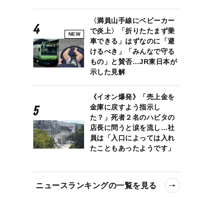
〈満員山手線にベビーカー
で炎上〉「折りたたまず乗
NEW
車できる」はずなのに「避
けるべき」「みんなで守る
もの」と賛否…JR東日本が
示した見解
《イオン爆発》「売上金を
金庫に戻すよう指示し
た？」死者２名のハビタの
店長に問うと涙を流し…社
員は「入口によっては入れ
たこともあったようです」
ニュースランキングの一覧を見る