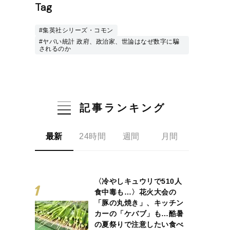
Tag
#集英社シリーズ・コモン
#ヤバい統計 政府、政治家、世論はなぜ数字に騙
されるのか
記事ランキング
最新
24時間
週間
月間
〈冷やしキュウリで510人
食中毒も…〉花火大会の
「豚の丸焼き」、キッチン
カーの「ケバブ」も…酷暑
の夏祭りで注意したい食べ