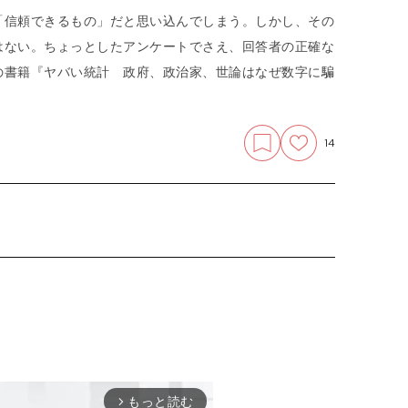
「信頼できるもの」だと思い込んでしまう。しかし、その
はない。ちょっとしたアンケートでさえ、回答者の正確な
の書籍『ヤバい統計 政府、政治家、世論はなぜ数字に騙
14
もっと読む
arrow_forward_ios