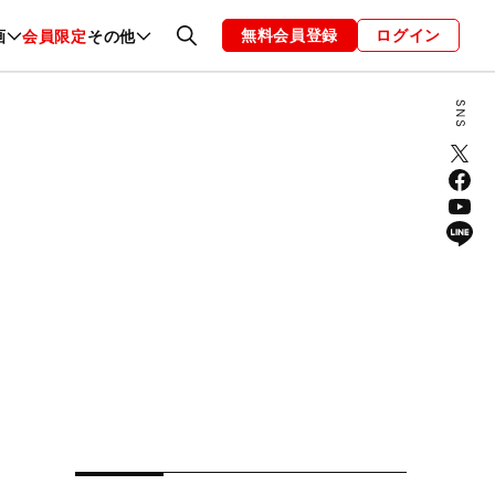
無料会員登録
ログイン
画
会員限定
その他
ファッション
恋愛・結婚
編集部
お知らせ