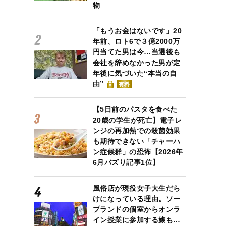
物
「もうお金はないです」20
年前、ロト6で３億2000万
円当てた男は今…当選後も
会社を辞めなかった男が定
年後に気づいた“本当の自
由”
有料
【5日前のパスタを食べた
20歳の学生が死亡】電子レ
ンジの再加熱での殺菌効果
も期待できない「チャーハ
ン症候群」の恐怖【2026年
6月バズり記事1位】
風俗店が現役女子大生だら
けになっている理由。ソー
プランドの個室からオンラ
イン授業に参加する嬢も…