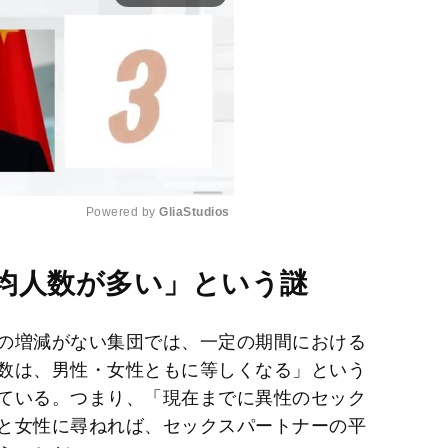
Powered by 
GliaStudios
M
均人数が多い」という謎
u
t
の増減がない集団では、一定の期間における
e
数は、男性・女性ともに等しくなる」という
ている。つまり、「現在までに異性のセック
と女性に尋ねれば、セックスパートナーの平