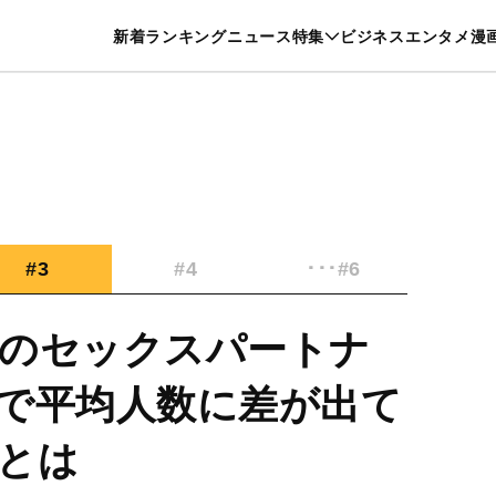
特集一覧を見る
漫画一覧を見る
新着
ランキング
ニュース
特集
ビジネス
エンタメ
漫
養・カルチャー
暮らし
スポーツ
ヘルスケア
美容
グルメ
#3
#4
･･･#6
のセックスパートナ
で平均人数に差が出て
とは