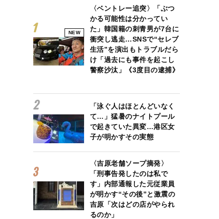
〈ベントレー追突〉「ぶつ
かる可能性は分かってい
た」韓国籍の刺青男が7台に
NEW
衝突し逃走…SNSで“セレブ
生活”を演出もトラブルだら
け「過去にも事件を起こし
警察沙汰」《3度目の逮捕》
「泳ぐ人はほとんどいなく
て…」猛暑のナイトプール
で起きていた異変…港区女
子が明かすその実態
〈吉原老舗ソープ摘発〉
「刑事告発したのは私で
す」内部通報した元従業員
が明かす“その後”と激震の
吉原「次はどの店がやられ
るのか」