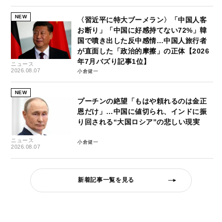
NEW
〈習近平に特大ブーメラン〉「中国人客
お断り」「中国に好感持てない72%」韓
国で噴き出した反中感情…中国人旅行者
が直面した「政治的摩擦」の正体【2026
年7月バズり記事1位】
ニュース
2026.08.07
小倉健一
NEW
プーチンの絶望「もはや頼れるのは金正
恩だけ」…中国に値切られ、インドに振
り回される“大国ロシア”の悲しい現実
ニュース
小倉健一
2026.08.07
新着記事一覧を見る