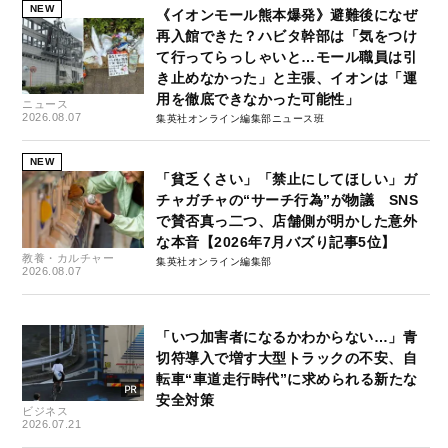
NEW
《イオンモール熊本爆発》避難後になぜ
再入館できた？ハビタ幹部は「気をつけ
て行ってらっしゃいと…モール職員は引
き止めなかった」と主張、イオンは「運
用を徹底できなかった可能性」
ニュース
2026.08.07
集英社オンライン編集部ニュース班
NEW
「貧乏くさい」「禁止にしてほしい」ガ
チャガチャの“サーチ行為”が物議 SNS
で賛否真っ二つ、店舗側が明かした意外
な本音【2026年7月バズり記事5位】
教養・カルチャー
集英社オンライン編集部
2026.08.07
「いつ加害者になるかわからない…」青
切符導入で増す大型トラックの不安、自
転車“車道走行時代”に求められる新たな
安全対策
ビジネス
2026.07.21