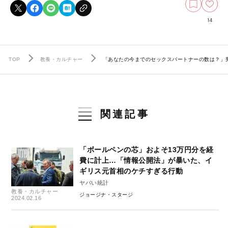
14
TOP
教養・カルチャー
「あなたの今までのセックスパートナーの数は？」
関連記事
「ボールペンの芯」およそ13万円分を経
費に計上…「情報公開法」が暴いた、イ
ギリス元首相のケチすぎる行動
ヤバい統計
教養・カルチャー
ジョージナ・スタージ
2024.02.16