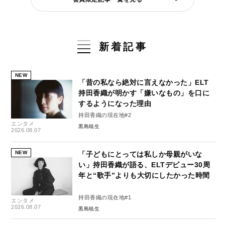
新着記事
NEW
「昔の私なら絶対に言えなかった」ELT
持田香織が明かす「嫌いなもの」を口に
するようになった理由
持田香織の現在地#2
エンタメ
黒島暁生
2026.08.07
NEW
「子どもにとっては私しか母親がいな
い」持田香織が語る、ELTデビュー30周
年と“歌手”よりも大切にしたかった時間
持田香織の現在地#1
エンタメ
2026.08.07
黒島暁生