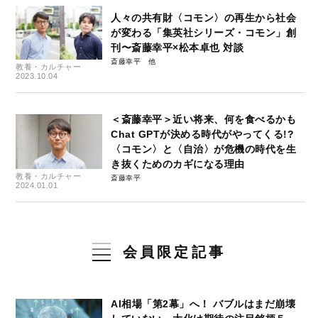
人々の共有財〈コモン〉の再生から社会
が変わる「集英社シリーズ・コモン」創
刊〜斎藤幸平×松本卓也 対談
斎藤幸平
教養・カルチャー
2023.10.04
＜斎藤幸平＞近い将来、何を食べるかも
Chat GPTが決める時代がやってくる!?
〈コモン〉と〈自治〉が危機の時代を生
き抜くためのカギになる理由
教養・カルチャー
斎藤幸平
2024.01.01
会員限定記事
AI相場「第2幕」へ！ バブルはまだ崩壊