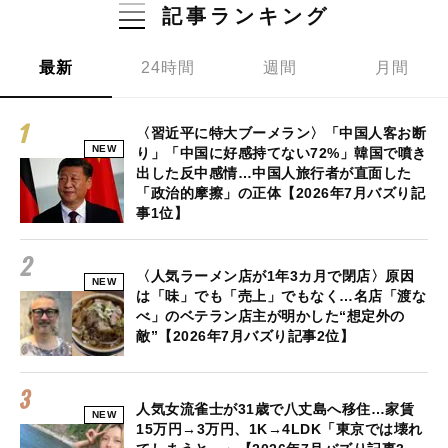
記事ランキング
最新
24時間
週間
月間
〈習近平に特大ブーメラン〉「中国人客お断
NEW
り」「中国に好感持てない72%」韓国で噴き
出した反中感情…中国人旅行者が直面した
「政治的摩擦」の正体【2026年7月バズり記
事1位】
〈人気ラーメン店が1年3カ月で閉店〉原因
NEW
は「味」でも「売上」でもなく…名店「渡な
べ」のベテラン店主が明かした“想定外の
敵”【2026年7月バズり記事2位】
人気女流雀士が31歳で八丈島へ移住…家賃
NEW
15万円→3万円、1K→4LDK「東京では壊れ