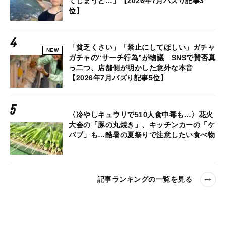
てしまうと…」【2026年7月バズり記事3
位】
「貧乏くさい」「禁止にしてほしい」ガチャ
NEW
ガチャの“サーチ行為”が物議 SNSで賛否真
っ二つ、店舗側が明かした意外な本音
【2026年7月バズり記事5位】
〈冷やしキュウリで510人食中毒も…〉花火
大会の「豚の丸焼き」、キッチンカーの「ケ
バブ」も…酷暑の夏祭りで注意したい食べ物
記事ランキングの一覧を見る