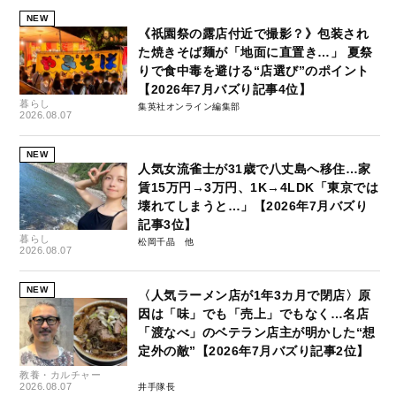
NEW
《祇園祭の露店付近で撮影？》包装され
た焼きそば麺が「地面に直置き…」 夏祭
りで食中毒を避ける“店選び”のポイント
【2026年7月バズり記事4位】
暮らし
集英社オンライン編集部
2026.08.07
NEW
人気女流雀士が31歳で八丈島へ移住…家
賃15万円→3万円、1K→4LDK「東京では
壊れてしまうと…」【2026年7月バズり
記事3位】
暮らし
松岡千晶
2026.08.07
NEW
〈人気ラーメン店が1年3カ月で閉店〉原
因は「味」でも「売上」でもなく…名店
「渡なべ」のベテラン店主が明かした“想
定外の敵”【2026年7月バズり記事2位】
教養・カルチャー
2026.08.07
井手隊長