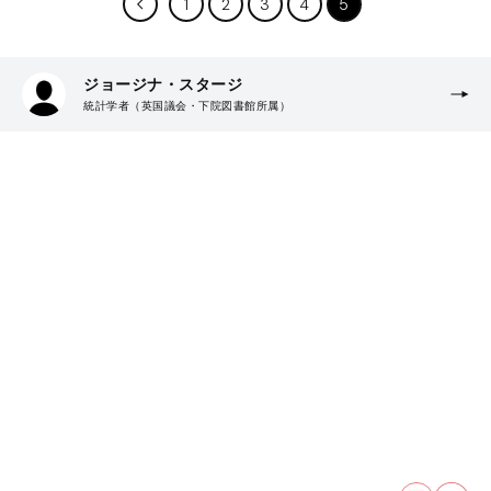
1
2
3
4
5
ジョージナ・スタージ
統計学者（英国議会・下院図書館所属）