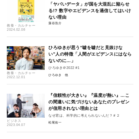
「ヤバいデータ」が国を大混乱に陥らせ
る!? 数字やエビデンスを過信してはいけ
ない理由
藻谷浩介
教養・カルチャー
2024.02.08
ひろゆきが思う“嘘を嘘だと見抜けな
い”人の特徴「人間がエビデンスにはなら
ないのに…」
ひろゆき＠2022 #1
教養・カルチャー
ひろゆき
2022.12.01
『信頼性が大きい』『温度が熱い』…こ
の間違いに気づけないあなたのプレゼン
が信用されない理由とは
なぜ君は、科学的に考えられないんだ？＃２
ビジネス
松尾佑一
2023.04.07