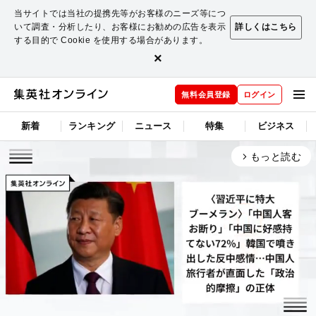
当サイトでは当社の提携先等がお客様のニーズ等につ
いて調査・分析したり、お客様にお勧めの広告を表示
詳しくはこちら
する目的で Cookie を使用する場合があります。
×
無料会員登録
ログイン
新着
ランキング
ニュース
特集
ビジネス
もっと読む
arrow_forward_ios