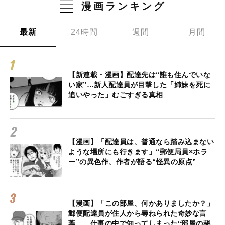
漫画ランキング
最新
24時間
週間
月間
【新連載・漫画】配達先は“誰も住んでいな
い家”…新人配達員が目撃した「姉妹を死に
追いやった」むごすぎる真相
【漫画】「配達員は、普通なら踏み込まない
ような場所にも行きます」“郵便局員×ホラ
ー”の異色作、作者が語る“怪異の原点”
【漫画】「この部屋、何かありましたか？」
郵便配達員が住人から尋ねられた奇妙な言
葉… 仕事の中で知ってしまった“部屋の秘