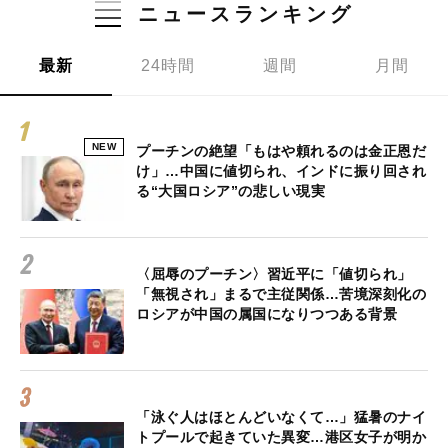
ニュースランキング
最新
24時間
週間
月間
NEW
プーチンの絶望「もはや頼れるのは金正恩だ
け」…中国に値切られ、インドに振り回され
る“大国ロシア”の悲しい現実
〈屈辱のプーチン〉習近平に「値切られ」
「無視され」まるで主従関係…苦境深刻化の
ロシアが中国の属国になりつつある背景
「泳ぐ人はほとんどいなくて…」猛暑のナイ
トプールで起きていた異変…港区女子が明か