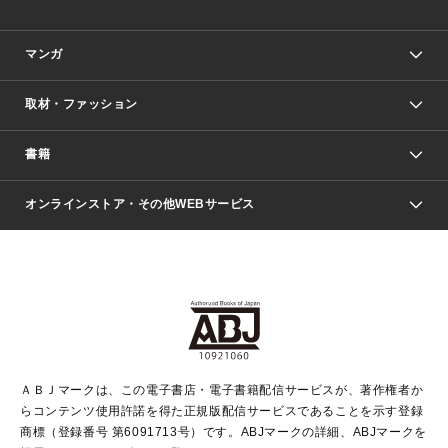
マンガ
取材・ファッション
少年マンガ
週刊少年ジャンプ
書籍
ファッション・美容
青年マンガ
ジャンプSQ.
Seventeen
週刊ヤングジャンプ
オンラインストア・その他WEBサービス
文芸・文庫・総合
芸能・情報・スポーツ
少女マンガ
Vジャンプ
non-no Web
ヤングジャンプ定期購読デジタル
すばる
Myojo
オンラインストア
りぼん
学芸・ノンフィクション・新書
最強ジャンプ
女性マンガ
@BAILA
ヤンジャン＋
小説すばる
週プレNEWS
マーガレット
集英社OTOコンテンツ
集英社 学芸編集部
少年ジャンプ＋
その他WEBサービス
クッキー
ライトノベル・ノベライズ
MAQUIA ONLINE
となりのヤングジャンプ
集英社 文芸ステーション
週プレ グラジャパ！
別冊マーガレット
SHUEISHA MANGA-ART HERITAGE
集英社 ビジネス書
ゼブラック
ココハナ
SHUEISHA ADNAVI
SPUR.JP
集英社Webマガジン Cobalt
グランドジャンプ
web 集英社文庫
キッズ
web Sportiva
マンガMee
ジャンプキャラクターズストア
集英社新書
ジャンプルーキー！
月刊オフィスユー
ＡＢＪマークは、この電子書店・電子書籍配信サービスが、著作権者か
EDITOR'S LAB
LEE
集英社オレンジ文庫
ウルトラジャンプ
青春と読書
パラスポ＋！
らコンテンツ使用許諾を得た正規版配信サービスであることを示す登録
集英社みらい文庫
リマコミ＋
HAPPY PLUS STORE
集英社新書プラス
ジャンプTOON
商標（登録番号 第6091713号）です。ABJマークの詳細、ABJマークを
Marisol
シフォン文庫
アジア人物史