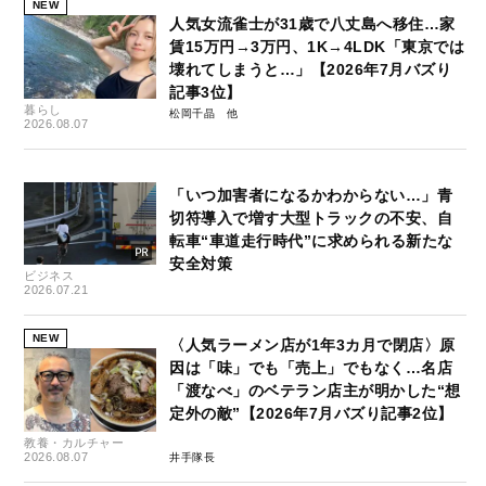
NEW
人気女流雀士が31歳で八丈島へ移住…家
賃15万円→3万円、1K→4LDK「東京では
壊れてしまうと…」【2026年7月バズり
記事3位】
暮らし
松岡千晶
2026.08.07
「いつ加害者になるかわからない…」青
切符導入で増す大型トラックの不安、自
転車“車道走行時代”に求められる新たな
安全対策
ビジネス
2026.07.21
NEW
〈人気ラーメン店が1年3カ月で閉店〉原
因は「味」でも「売上」でもなく…名店
「渡なべ」のベテラン店主が明かした“想
定外の敵”【2026年7月バズり記事2位】
教養・カルチャー
2026.08.07
井手隊長