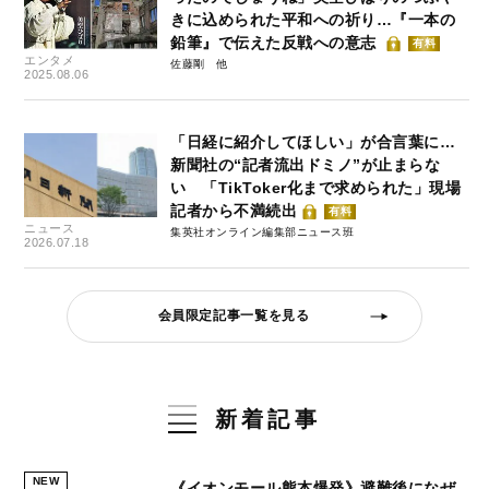
きに込められた平和への祈り…『一本の
鉛筆』で伝えた反戦への意志
有料
エンタメ
佐藤剛
2025.08.06
「日経に紹介してほしい」が合言葉に…
新聞社の“記者流出ドミノ”が止まらな
い 「TikToker化まで求められた」現場
記者から不満続出
有料
ニュース
集英社オンライン編集部ニュース班
2026.07.18
会員限定記事一覧を見る
新着記事
NEW
《イオンモール熊本爆発》避難後になぜ