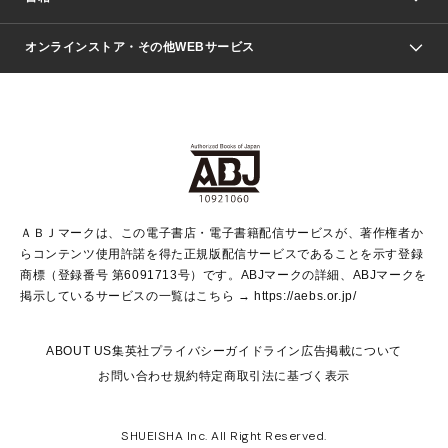
青年マンガ
ジャンプSQ.
Seventeen
週刊ヤングジャンプ
オンラインストア・その他WEBサービス
文芸・文庫・総合
芸能・情報・スポーツ
少女マンガ
Vジャンプ
non-no Web
ヤングジャンプ定期購読デジタル
すばる
Myojo
オンラインストア
りぼん
学芸・ノンフィクション・新書
最強ジャンプ
女性マンガ
@BAILA
ヤンジャン＋
小説すばる
週プレNEWS
マーガレット
集英社OTOコンテンツ
集英社 学芸編集部
少年ジャンプ＋
その他WEBサービス
クッキー
ライトノベル・ノベライズ
MAQUIA ONLINE
となりのヤングジャンプ
集英社 文芸ステーション
週プレ グラジャパ！
別冊マーガレット
SHUEISHA MANGA-ART HERITAGE
集英社 ビジネス書
ゼブラック
ココハナ
SHUEISHA ADNAVI
SPUR.JP
集英社Webマガジン Cobalt
グランドジャンプ
web 集英社文庫
キッズ
web Sportiva
マンガMee
ジャンプキャラクターズストア
集英社新書
ジャンプルーキー！
月刊オフィスユー
ＡＢＪマークは、この電子書店・電子書籍配信サービスが、著作権者か
EDITOR'S LAB
LEE
集英社オレンジ文庫
ウルトラジャンプ
青春と読書
パラスポ＋！
らコンテンツ使用許諾を得た正規版配信サービスであることを示す登録
集英社みらい文庫
リマコミ＋
HAPPY PLUS STORE
集英社新書プラス
ジャンプTOON
商標（登録番号 第6091713号）です。ABJマークの詳細、ABJマークを
Marisol
シフォン文庫
アジア人物史
S-KIDS.LAND
マンガMeets
掲示しているサービスの一覧はこちら →
https://aebs.or.jp/
shueisha vox
よみタイ
S-MANGA
Web éclat
ダッシュエックス文庫
LEEマルシェ
kotoba
集英社ジャンプリミックス
ABOUT US
集英社プライバシーガイドライン
広告掲載について
T JAPAN:The New York Times Style Magazine
JUMP j BOOKS
お問い合わせ
規約
特定商取引法に基づく表示
SHOP Marisol
e!集英社
集英社コミック文庫
集英社女性誌ポータル
éclat premium
imidas
MEN'S NON-NO WEB
SHUEISHA Inc. All Right Reserved.