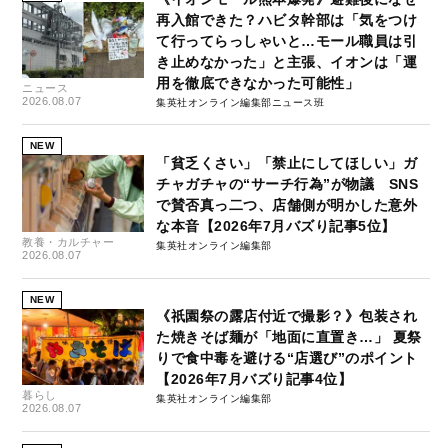
再入館できた？ハビタ幹部は「気をつけ
て行ってらっしゃいと…モール職員は引
き止めなかった」と主張、イオンは「運
用を徹底できなかった可能性」
ニュース
2026.08.07
集英社オンライン編集部ニュース班
NEW
「貧乏くさい」「禁止にしてほしい」ガ
チャガチャの“サーチ行為”が物議 SNS
で賛否真っ二つ、店舗側が明かした意外
な本音【2026年7月バズり記事5位】
教養・カルチャー
集英社オンライン編集部
2026.08.07
NEW
《祇園祭の露店付近で撮影？》包装され
た焼きそば麺が「地面に直置き…」 夏祭
りで食中毒を避ける“店選び”のポイント
【2026年7月バズり記事4位】
暮らし
集英社オンライン編集部
2026.08.07