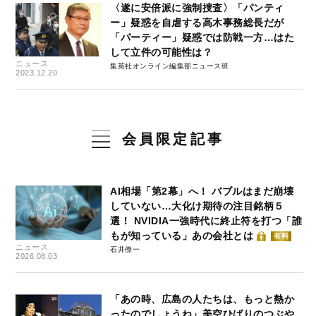
〈遂に安倍派に強制捜査〉「パンティ
ー」疑惑を自虐する高木事務総長だが
「パーティー」疑惑では防戦一方…はた
して立件の可能性は？
ニュース
集英社オンライン編集部ニュース班
2023.12.20
会員限定記事
AI相場「第2幕」へ！ バブルはまだ崩壊
していない…大化け期待の注目銘柄５
選！ NVIDIA一強時代に終止符を打つ「誰
もが知っている」あの会社とは
有料
ニュース
石井僚一
2026.08.03
「あの時、広島の人たちは、もっと熱か
ったのでしょうね」美空ひばりのつぶや