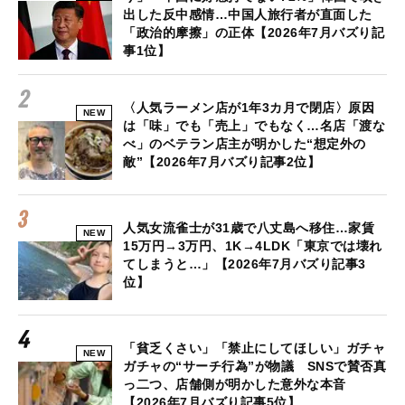
出した反中感情…中国人旅行者が直面した
「政治的摩擦」の正体【2026年7月バズり記
事1位】
〈人気ラーメン店が1年3カ月で閉店〉原因
NEW
は「味」でも「売上」でもなく…名店「渡な
べ」のベテラン店主が明かした“想定外の
敵”【2026年7月バズり記事2位】
人気女流雀士が31歳で八丈島へ移住…家賃
NEW
15万円→3万円、1K→4LDK「東京では壊れ
てしまうと…」【2026年7月バズり記事3
位】
「貧乏くさい」「禁止にしてほしい」ガチャ
NEW
ガチャの“サーチ行為”が物議 SNSで賛否真
っ二つ、店舗側が明かした意外な本音
【2026年7月バズり記事5位】