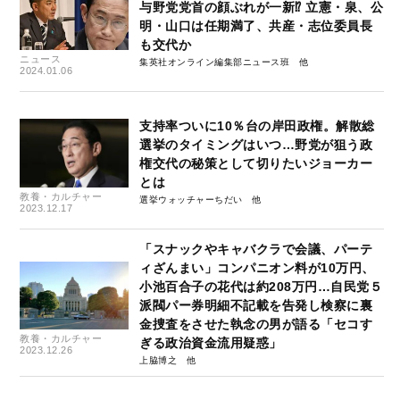
与野党党首の顔ぶれが一新⁉ 立憲・泉、公
明・山口は任期満了、共産・志位委員長
も交代か
ニュース
集英社オンライン編集部ニュース班
2024.01.06
支持率ついに10％台の岸田政権。解散総
選挙のタイミングはいつ…野党が狙う政
権交代の秘策として切りたいジョーカー
とは
教養・カルチャー
選挙ウォッチャーちだい
2023.12.17
「スナックやキャバクラで会議、パーテ
ィざんまい」コンパニオン料が10万円、
小池百合子の花代は約208万円…自民党５
派閥パー券明細不記載を告発し検察に裏
金捜査をさせた執念の男が語る「セコす
教養・カルチャー
ぎる政治資金流用疑惑」
2023.12.26
上脇博之