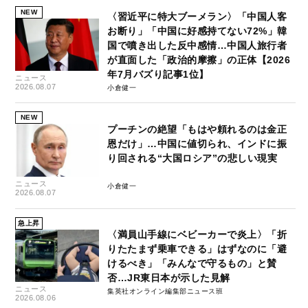
NEW
〈習近平に特大ブーメラン〉「中国人客
お断り」「中国に好感持てない72%」韓
国で噴き出した反中感情…中国人旅行者
が直面した「政治的摩擦」の正体【2026
年7月バズり記事1位】
ニュース
2026.08.07
小倉健一
NEW
プーチンの絶望「もはや頼れるのは金正
恩だけ」…中国に値切られ、インドに振
り回される“大国ロシア”の悲しい現実
ニュース
小倉健一
2026.08.07
急上昇
〈満員山手線にベビーカーで炎上〉「折
りたたまず乗車できる」はずなのに「避
けるべき」「みんなで守るもの」と賛
否…JR東日本が示した見解
ニュース
集英社オンライン編集部ニュース班
2026.08.06