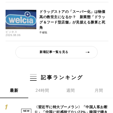
ドラッグストアの「スーパー化」は物価
高の救世主になるか？ 新業態「ドラッ
グ＆フード型店舗」が見据える勝算と死
角
ビジネス
不破聡
2026.08.06
新着記事一覧を見る
記事ランキング
最新
24時間
週間
月間
〈習近平に特大ブーメラン〉「中国人客お断
NEW
り」「中国に好感持てない72%」韓国で噴き