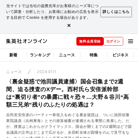
当サイトでは当社の提携先等がお客様のニーズ等につ
いて調査・分析したり、お客様にお勧めの広告を表示
詳しくはこちら
する目的で Cookie を使用する場合があります。
×
無料会員登録
ログイン
新着
ランキング
ニュース
特集
ビジネス
2024.01.11
ニュース
〈裏金疑惑で池田議員逮捕〉国会召集まで2週
間、迫る捜査のXデー。西村氏ら安倍派幹部
は“裏切り者”の暴露に戦々恐々…大野＆谷川“高
額三兄弟”残りのふたりの処遇は？
自民党安倍派のパーティー券収入をめぐる裏金疑惑は、ついに池田佳隆
衆院議員（比例東海）とその政策秘書が逮捕される事態に発展した。だ
が、捜査はこれからがクライマックス。国会が開くまでの2週間ほどで国
会議員の立件はどこまで広がるか、永田町全体が固唾をのんで見守るな