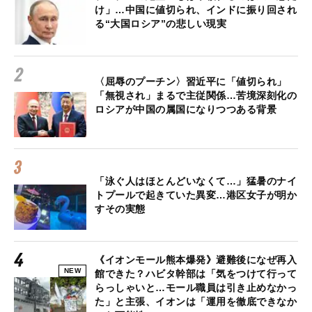
け」…中国に値切られ、インドに振り回され
る“大国ロシア”の悲しい現実
〈屈辱のプーチン〉習近平に「値切られ」
「無視され」まるで主従関係…苦境深刻化の
ロシアが中国の属国になりつつある背景
「泳ぐ人はほとんどいなくて…」猛暑のナイ
トプールで起きていた異変…港区女子が明か
すその実態
《イオンモール熊本爆発》避難後になぜ再入
NEW
館できた？ハビタ幹部は「気をつけて行って
らっしゃいと…モール職員は引き止めなかっ
た」と主張、イオンは「運用を徹底できなか