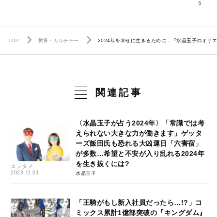
5
TOP
教養・カルチャー
2024年を幸せに生きるために…『水晶玉子のオリエ
関連記事
〈水晶玉子が占う2024年〉「常識では考
えられない大きな力が働きます」ゲッタ
ーズ飯田氏も恐れる大凶運日「六害宿」
が多数…希望と不安が入り乱れる2024年
を生き抜くには?
エンタメ
2023.11.01
水晶玉子
「王騎がもし新入社員だったら…!?」コ
ミックス累計1億部突破の『キングダム』