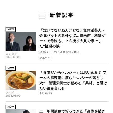
新着記事
NEW
「泣いてないねんけどな」無頼派芸人・
金属バットの意外な涙…映画館、格闘ゲ
ームで号泣も、上方漫才大賞で浮上し
た“疑惑の涙”
金属バットの「酒辛肉鮪」#61
エンタメ
2026.08.09
金属バット
NEW
「春雨だからヘルシー」は思い込み？ ブ
ームの麻辣湯に潜む“ヘルシーの落とし
穴” 管理栄養士が勧める「具材」と避け
たい組み合わせ
グルメ
千駄木雄大
2026.08.09
NEW
二十年間演劇で培ってきた「身体を描き