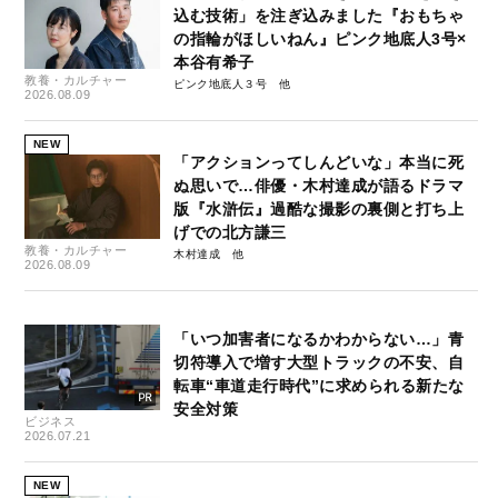
込む技術」を注ぎ込みました『おもちゃ
の指輪がほしいねん』ピンク地底人3号×
本谷有希子
教養・カルチャー
ピンク地底人３号
2026.08.09
NEW
「アクションってしんどいな」本当に死
ぬ思いで…俳優・木村達成が語るドラマ
版『水滸伝』過酷な撮影の裏側と打ち上
げでの北方謙三
教養・カルチャー
木村達成
2026.08.09
「いつ加害者になるかわからない…」青
切符導入で増す大型トラックの不安、自
転車“車道走行時代”に求められる新たな
安全対策
ビジネス
2026.07.21
NEW