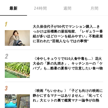
最新
24時間
週間
月間
大久保佳代子が50代でマンション購入…き
っかけは浴槽裏の湯垢地獄、「レギュラー番
組が多いほどローンを組みやすい」不動産屋
に言われた“芸能人ならではの事情”
〈冷やしキュウリで510人食中毒も…〉花火
大会の「豚の丸焼き」、キッチンカーの「ケ
バブ」も…酷暑の夏祭りで注意したい食べ物
〈映画『ちいかわ』〉「子ども向けの映画に
静かにするマナーはありません」「叱ってく
れ」大ヒットの裏で鑑賞マナー論争が白熱