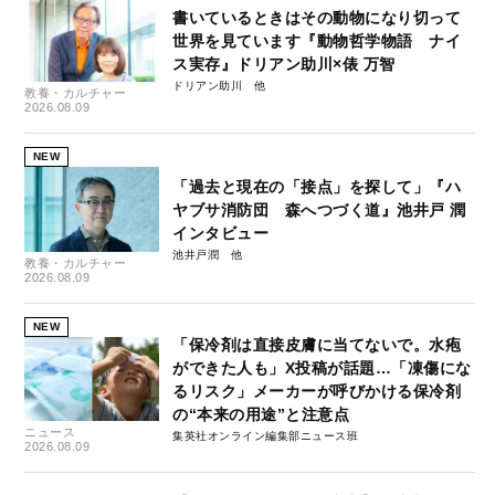
書いているときはその動物になり切って
世界を見ています『動物哲学物語 ナイ
ス実存』ドリアン助川×俵 万智
ドリアン助川
教養・カルチャー
2026.08.09
NEW
「過去と現在の「接点」を探して」『ハ
ヤブサ消防団 森へつづく道』池井戸 潤
インタビュー
池井戸潤
教養・カルチャー
2026.08.09
NEW
「保冷剤は直接皮膚に当てないで。水疱
ができた人も」X投稿が話題…「凍傷にな
るリスク」メーカーが呼びかける保冷剤
の“本来の用途”と注意点
ニュース
集英社オンライン編集部ニュース班
2026.08.09