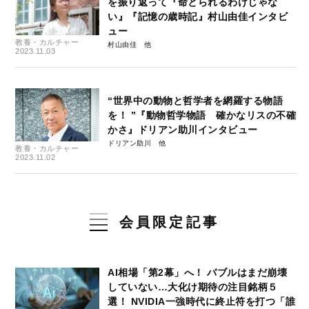
を振り返って『命とられるわけじゃな
い』『記憶の歳時記』村山由佳インタビ
ュー
教養・カルチャー
村山由佳
2023.11.03
“世界中の動物と哲学者を網羅する物語
を！ ”『動物哲学物語 確かなリスの不確
かさ』ドリアン助川インタビュー
ドリアン助川
教養・カルチャー
2023.11.02
会員限定記事
AI相場「第2幕」へ！ バブルはまだ崩壊
していない…大化け期待の注目銘柄５
選！ NVIDIA一強時代に終止符を打つ「誰