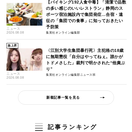
【バイキング192人食中毒】「清潔で品数
の多い感じのいいレストラン」静岡のス
ポーツ宿泊施設内で集団発症…合宿・遠
征の「集団での食事」に知っておきたい
予防策
ニュース
2026.08.08
集英社オンライン編集部
急上昇
〈江別大学生集団暴行死〉主犯格の18歳
に無期懲役「自分はやってねぇ。誰かが
トドメさした」裁判で明かされた“他責ぶ
り”
ニュース
集英社オンライン編集部ニュース班
2026.08.08
新着記事一覧を見る
記事ランキング