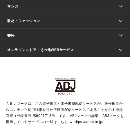
マンガ
取材・ファッション
少年マンガ
週刊少年ジャンプ
書籍
ファッション・美容
青年マンガ
ジャンプSQ.
Seventeen
週刊ヤングジャンプ
オンラインストア・その他WEBサービス
文芸・文庫・総合
芸能・情報・スポーツ
少女マンガ
Vジャンプ
non-no Web
ヤングジャンプ定期購読デジタル
すばる
Myojo
オンラインストア
りぼん
学芸・ノンフィクション・新書
最強ジャンプ
女性マンガ
@BAILA
ヤンジャン＋
小説すばる
週プレNEWS
マーガレット
集英社OTOコンテンツ
集英社 学芸編集部
少年ジャンプ＋
その他WEBサービス
クッキー
ライトノベル・ノベライズ
MAQUIA ONLINE
となりのヤングジャンプ
集英社 文芸ステーション
週プレ グラジャパ！
別冊マーガレット
SHUEISHA MANGA-ART HERITAGE
集英社 ビジネス書
ゼブラック
ココハナ
SHUEISHA ADNAVI
SPUR.JP
集英社Webマガジン Cobalt
グランドジャンプ
web 集英社文庫
キッズ
web Sportiva
マンガMee
ジャンプキャラクターズストア
集英社新書
ジャンプルーキー！
月刊オフィスユー
ＡＢＪマークは、この電子書店・電子書籍配信サービスが、著作権者か
EDITOR'S LAB
LEE
集英社オレンジ文庫
ウルトラジャンプ
青春と読書
パラスポ＋！
らコンテンツ使用許諾を得た正規版配信サービスであることを示す登録
集英社みらい文庫
リマコミ＋
HAPPY PLUS STORE
集英社新書プラス
ジャンプTOON
商標（登録番号 第6091713号）です。ABJマークの詳細、ABJマークを
Marisol
シフォン文庫
アジア人物史
S-KIDS.LAND
マンガMeets
掲示しているサービスの一覧はこちら →
https://aebs.or.jp/
shueisha vox
よみタイ
S-MANGA
Web éclat
ダッシュエックス文庫