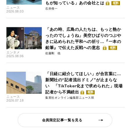
もが知っている」あの会社とは
有料
ニュース
石井僚一
2026.08.03
「あの時、広島の人たちは、もっと熱か
ったのでしょうね」美空ひばりのつぶや
きに込められた平和への祈り…『一本の
鉛筆』で伝えた反戦への意志
有料
エンタメ
佐藤剛
2025.08.06
「日経に紹介してほしい」が合言葉に…
新聞社の“記者流出ドミノ”が止まらな
い 「TikToker化まで求められた」現場
記者から不満続出
有料
ニュース
集英社オンライン編集部ニュース班
2026.07.18
会員限定記事一覧を見る