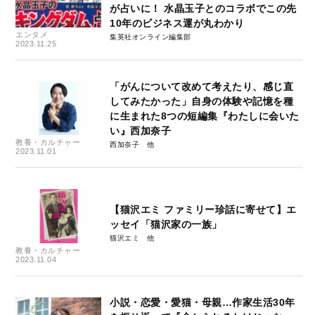
が占いに！ 水晶玉子とのコラボでこの先
10年のビジネス運が丸わかり
エンタメ
集英社オンライン編集部
2023.11.25
「がんについて改めて考えたり、感じ直
してみたかった」自身の体験や記憶を種
に生まれた8つの短編集『わたしに会いた
い』西加奈子
教養・カルチャー
西加奈子
2023.11.01
【猫沢エミ ファミリー珍話に寄せて】エ
ッセイ「猫沢家の一族」
猫沢エミ
教養・カルチャー
2023.11.04
小説・恋愛・愛猫・母親…作家生活30年