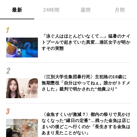
最新
24時間
週間
月間
「泳ぐ人はほとんどいなくて…」猛暑のナイ
トプールで起きていた異変…港区女子が明か
すその実態
〈江別大学生集団暴行死〉主犯格の18歳に
無期懲役「自分はやってねぇ。誰かがトドメ
さした」裁判で明かされた“他責ぶり”
〈金魚すくいが激減？〉都内の祭りで見かけ
なくなった“縁日の定番”…残った金魚は店じ
まいの後どこへ行くのか「長生きする金魚は
あまり見たことがない」