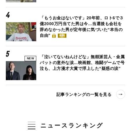
「もうお金はないです」20年前、ロト6で３
億2000万円当てた男は今…当選後も会社を
辞めなかった男が定年後に気づいた“本当の
自由”
有料
「泣いてないねんけどな」無頼派芸人・金属
NEW
バットの意外な涙…映画館、格闘ゲームで号
泣も、上方漫才大賞で浮上した“疑惑の涙”
記事ランキングの一覧を見る
ニュースランキング