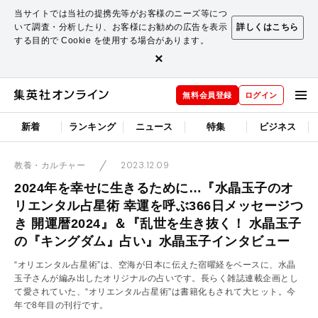
当サイトでは当社の提携先等がお客様のニーズ等につ
いて調査・分析したり、お客様にお勧めの広告を表示
詳しくはこちら
する目的で Cookie を使用する場合があります。
×
無料会員登録
ログイン
新着
ランキング
ニュース
特集
ビジネス
2023.12.09
教養・カルチャー
2024年を幸せに生きるために…『水晶玉子のオ
リエンタル占星術 幸運を呼ぶ366日メッセージつ
き 開運暦2024』＆『乱世を生き抜く！ 水晶玉子
の『キングダム』占い』水晶玉子インタビュー
“オリエンタル占星術”は、空海が日本に伝えた宿曜経をベースに、水晶
玉子さんが編み出したオリジナルの占いです。長らく雑誌連載企画とし
て愛されていた、“オリエンタル占星術”は書籍化もされて大ヒット。今
年で8年目の刊行です。