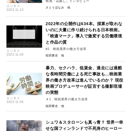
映画『花腐し』インタビュー
エンタメ
さとうほなみ
2023.11.10
2022年の公開作は634本。採算が取れな
いのに大量に作り続けられる日本映画。
「映適マーク」導入で激変する労働環境
と作品の質
#2 映画業界の働き方改革
エンタメ
2023.11.06
稲田豊史
暴力、セクハラ、低賃金、過去には過酷
な長時間労働による死亡事故も…映画業
界の働き方改革は進んでいるのか？ 現役
映画プロデューサーが証言する撮影現場
の実態
エンタメ
＃1 映画業界の働き方改革
2023.11.06
稲田豊史
シュワ＆スタローンも真っ青？ 世界一幸
せな国フィンランドで不死身のヒーロー