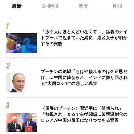
最新
24時間
週間
月間
「泳ぐ人はほとんどいなくて…」猛暑のナイ
トプールで起きていた異変…港区女子が明か
すその実態
プーチンの絶望「もはや頼れるのは金正恩だ
け」…中国に値切られ、インドに振り回され
る“大国ロシア”の悲しい現実
〈屈辱のプーチン〉習近平に「値切られ」
「無視され」まるで主従関係…苦境深刻化の
ロシアが中国の属国になりつつある背景