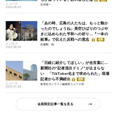
ニュース
石井僚一
2026.08.03
「あの時、広島の人たちは、もっと熱か
ったのでしょうね」美空ひばりのつぶや
きに込められた平和への祈り…『一本の
鉛筆』で伝えた反戦への意志
有料
エンタメ
佐藤剛
2025.08.06
「日経に紹介してほしい」が合言葉に…
新聞社の“記者流出ドミノ”が止まらな
い 「TikToker化まで求められた」現場
記者から不満続出
有料
ニュース
集英社オンライン編集部ニュース班
2026.07.18
会員限定記事一覧を見る