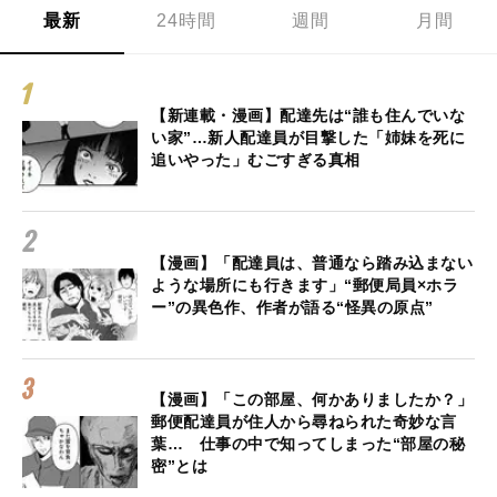
最新
24時間
週間
月間
【新連載・漫画】配達先は“誰も住んでいな
い家”…新人配達員が目撃した「姉妹を死に
追いやった」むごすぎる真相
【漫画】「配達員は、普通なら踏み込まない
ような場所にも行きます」“郵便局員×ホラ
ー”の異色作、作者が語る“怪異の原点”
【漫画】「この部屋、何かありましたか？」
郵便配達員が住人から尋ねられた奇妙な言
葉… 仕事の中で知ってしまった“部屋の秘
密”とは