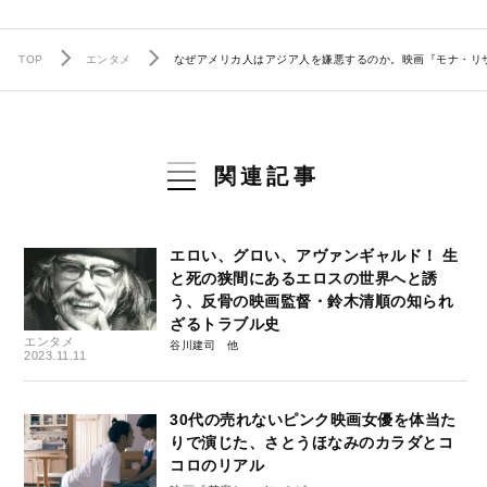
TOP
エンタメ
なぜアメリカ人はアジア人を嫌悪するのか。映画『モナ・リザ
関連記事
エロい、グロい、アヴァンギャルド！ 生
と死の狭間にあるエロスの世界へと誘
う、反骨の映画監督・鈴木清順の知られ
ざるトラブル史
エンタメ
谷川建司
2023.11.11
30代の売れないピンク映画女優を体当た
りで演じた、さとうほなみのカラダとコ
コロのリアル