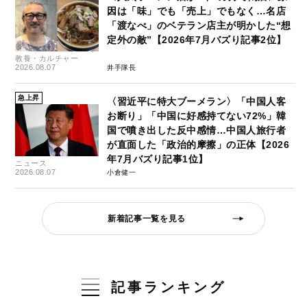
因は「味」でも「売上」でもなく…名店
「渡なべ」のベテラン店主が明かした“想
定外の敵”【2026年7月バズり記事2位】
教養・カルチャー
2026.08.07
井手隊長
急上昇
〈習近平に特大ブーメラン〉「中国人客
お断り」「中国に好感持てない72%」韓
国で噴き出した反中感情…中国人旅行者
が直面した「政治的摩擦」の正体【2026
年7月バズり記事1位】
ニュース
2026.08.07
小倉健一
新着記事一覧を見る
記事ランキング