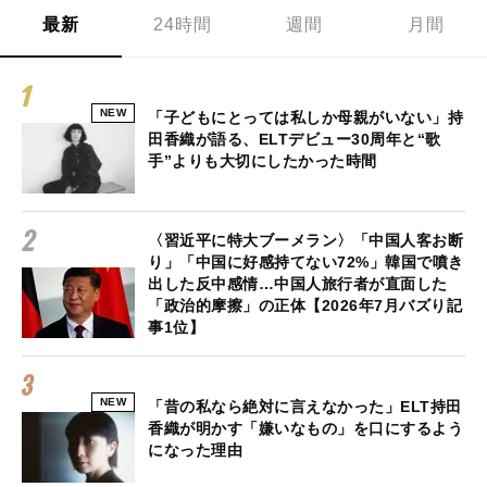
最新
24時間
週間
月間
NEW
「子どもにとっては私しか母親がいない」持
田香織が語る、ELTデビュー30周年と“歌
手”よりも大切にしたかった時間
〈習近平に特大ブーメラン〉「中国人客お断
り」「中国に好感持てない72%」韓国で噴き
出した反中感情…中国人旅行者が直面した
「政治的摩擦」の正体【2026年7月バズり記
事1位】
NEW
「昔の私なら絶対に言えなかった」ELT持田
香織が明かす「嫌いなもの」を口にするよう
になった理由