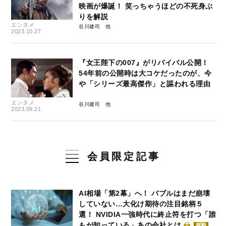
映画が爆誕！ 笑っちゃうほどの不死身ぶ
りを解説
エンタメ
谷川建司
2023.10.27
『女王陛下の007』がリバイバル公開！
54年前の公開時は大コケだったのが、今
や「シリーズ最高傑作」と謳われる理由
エンタメ
谷川建司
2023.09.21
会員限定記事
AI相場「第2幕」へ！ バブルはまだ崩壊
していない…大化け期待の注目銘柄５
選！ NVIDIA一強時代に終止符を打つ「誰
もが知っている」あの会社とは
有料