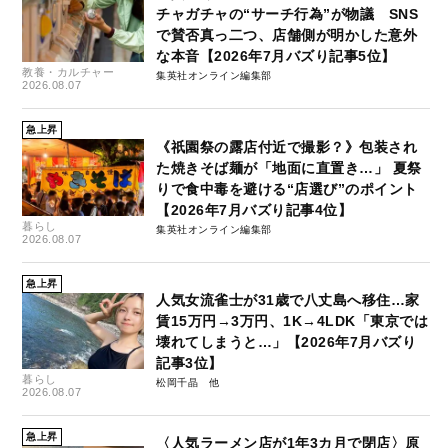
チャガチャの“サーチ行為”が物議 SNS
で賛否真っ二つ、店舗側が明かした意外
な本音【2026年7月バズり記事5位】
教養・カルチャー
集英社オンライン編集部
2026.08.07
急上昇
《祇園祭の露店付近で撮影？》包装され
た焼きそば麺が「地面に直置き…」 夏祭
りで食中毒を避ける“店選び”のポイント
【2026年7月バズり記事4位】
暮らし
集英社オンライン編集部
2026.08.07
急上昇
人気女流雀士が31歳で八丈島へ移住…家
賃15万円→3万円、1K→4LDK「東京では
壊れてしまうと…」【2026年7月バズり
記事3位】
暮らし
松岡千晶
2026.08.07
急上昇
〈人気ラーメン店が1年3カ月で閉店〉原