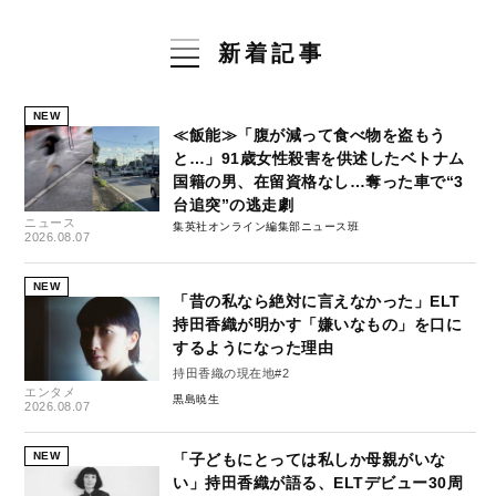
新着記事
NEW
≪飯能≫「腹が減って食べ物を盗もう
と…」91歳女性殺害を供述したベトナム
国籍の男、在留資格なし…奪った車で“3
台追突”の逃走劇
ニュース
集英社オンライン編集部ニュース班
2026.08.07
NEW
「昔の私なら絶対に言えなかった」ELT
持田香織が明かす「嫌いなもの」を口に
するようになった理由
持田香織の現在地#2
エンタメ
黒島暁生
2026.08.07
NEW
「子どもにとっては私しか母親がいな
い」持田香織が語る、ELTデビュー30周