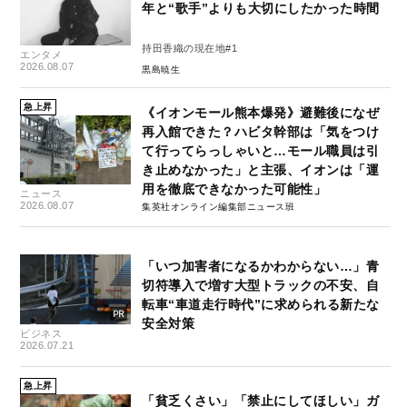
年と“歌手”よりも大切にしたかった時間
持田香織の現在地#1
エンタメ
2026.08.07
黒島暁生
急上昇
《イオンモール熊本爆発》避難後になぜ
再入館できた？ハビタ幹部は「気をつけ
て行ってらっしゃいと…モール職員は引
き止めなかった」と主張、イオンは「運
用を徹底できなかった可能性」
ニュース
2026.08.07
集英社オンライン編集部ニュース班
「いつ加害者になるかわからない…」青
切符導入で増す大型トラックの不安、自
転車“車道走行時代”に求められる新たな
安全対策
ビジネス
2026.07.21
急上昇
「貧乏くさい」「禁止にしてほしい」ガ