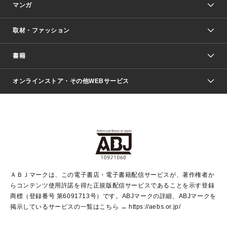
マンガ
取材・ファッション
少年マンガ
週刊少年ジャンプ
書籍
ファッション・美容
青年マンガ
ジャンプSQ.
Seventeen
週刊ヤングジャンプ
オンラインストア・その他WEBサービス
文芸・文庫・総合
芸能・情報・スポーツ
少女マンガ
Vジャンプ
non-no Web
ヤングジャンプ定期購読デジタル
すばる
Myojo
オンラインストア
りぼん
学芸・ノンフィクション・新書
最強ジャンプ
女性マンガ
@BAILA
ヤンジャン＋
小説すばる
週プレNEWS
マーガレット
集英社OTOコンテンツ
集英社 学芸編集部
少年ジャンプ＋
その他WEBサービス
クッキー
ライトノベル・ノベライズ
MAQUIA ONLINE
となりのヤングジャンプ
集英社 文芸ステーション
週プレ グラジャパ！
別冊マーガレット
SHUEISHA MANGA-ART HERITAGE
集英社 ビジネス書
ゼブラック
ココハナ
SHUEISHA ADNAVI
SPUR.JP
集英社Webマガジン Cobalt
グランドジャンプ
web 集英社文庫
キッズ
web Sportiva
マンガMee
ジャンプキャラクターズストア
集英社新書
ジャンプルーキー！
月刊オフィスユー
ＡＢＪマークは、この電子書店・電子書籍配信サービスが、著作権者か
EDITOR'S LAB
LEE
集英社オレンジ文庫
ウルトラジャンプ
青春と読書
パラスポ＋！
らコンテンツ使用許諾を得た正規版配信サービスであることを示す登録
集英社みらい文庫
リマコミ＋
HAPPY PLUS STORE
集英社新書プラス
ジャンプTOON
商標（登録番号 第6091713号）です。ABJマークの詳細、ABJマークを
Marisol
シフォン文庫
アジア人物史
S-KIDS.LAND
マンガMeets
掲示しているサービスの一覧はこちら →
https://aebs.or.jp/
shueisha vox
よみタイ
S-MANGA
Web éclat
ダッシュエックス文庫