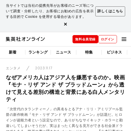
当サイトでは当社の提携先等がお客様のニーズ等につ
いて調査・分析したり、お客様にお勧めの広告を表示
詳しくはこちら
する目的で Cookie を使用する場合があります。
×
無料会員登録
ログイン
新着
ランキング
ニュース
特集
ビジネス
2023.11.17
エンタメ
なぜアメリカ人はアジア人を嫌悪するのか。映画
『モナ・リザ アンド ザ ブラッドムーン』から透
けて見える差別の構造と背景にある白人メンタリ
ティ
「次世代のタランティーノ」の異名をとるアナ・リリ・アミリプール監
督の新作映画『モナ・リザ アンド ザ ブラッドムーン』が話題だ。ヒロ
インが超能力者という設定なので、ありがちなサイキック・ホラーと勘
違いしてしまいそうだが、実はまったく異なる見方ができる社会派ドラ