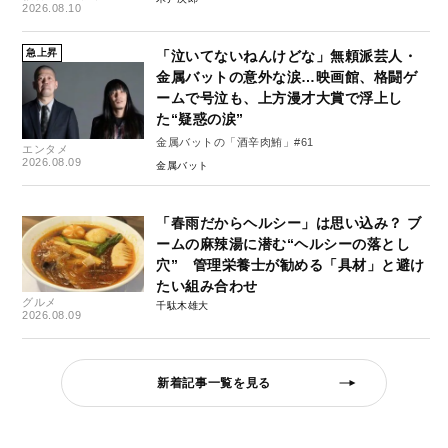
2026.08.10
急上昇
「泣いてないねんけどな」無頼派芸人・
金属バットの意外な涙…映画館、格闘ゲ
ームで号泣も、上方漫才大賞で浮上し
た“疑惑の涙”
金属バットの「酒辛肉鮪」#61
エンタメ
2026.08.09
金属バット
「春雨だからヘルシー」は思い込み？ ブ
ームの麻辣湯に潜む“ヘルシーの落とし
穴” 管理栄養士が勧める「具材」と避け
たい組み合わせ
グルメ
千駄木雄大
2026.08.09
新着記事一覧を見る