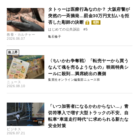
タトゥーは医療行為なのか？ 大阪府警が
突然の一斉摘発…罰金30万円支払いを拒
否した彫師の決断
有料
はじめての公共訴訟 #5
教養・カルチャー
亀石倫子
2026.06.07
急上昇
〈ちいかわ争奪戦〉「転売ヤーから買う
なんて魂を売るようなもの」映画特典シ
ールに殺到…満席続出の裏側
集英社オンライン編集部ニュース班
ニュース
2026.08.10
「いつ加害者になるかわからない…」青
切符導入で増す大型トラックの不安、自
転車“車道走行時代”に求められる新たな
安全対策
ビジネス
2026.07.21