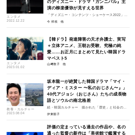
のディズニー・ドラマ『ガンニバル』主
演の柳楽優弥が見すえる世界
「ディズニー・コンテンツ・ショーケース2022」レ
エンタメ
ポート３
2022.12.22
今 祥枝
【韓ドラ】発達障害の天才弁護士、実写
＋立体アニメ、王朝お受験、究極の純
愛……お正月にまとめて見たい韓国ドラ
マベスト5
エンタメ
山﨑敦子
2023.01.02
坂本龍一が絶賛した韓国ドラマ「マイ・
ディア・ミスター 〜私のおじさん〜』」
40代アジョシ（おじさん）たちの成長物
語とソウルの南北格差
続・韓国カルチャー 描かれた「歴史」と社会の変
教養・カルチャー
化 #2
2023.08.04
伊東順子
評価の定まっている過去の作品や、名の
通った監督の新作は「美術館で鑑賞する