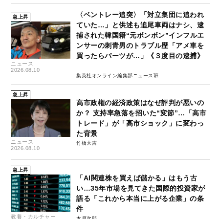
〈ベントレー追突〉「対立集団に追われ
急上昇
ていた…」と供述も追尾車両はナシ、逮
捕された韓国籍“元ボンボン”インフルエ
ンサーの刺青男のトラブル歴「アメ車を
買ったらパーツが…」《３度目の逮捕》
ニュース
2026.08.10
集英社オンライン編集部ニュース班
急上昇
高市政権の経済政策はなぜ評判が悪いの
か？ 支持率急落を招いた“変節”…「高市
トレード」が「高市ショック」に変わっ
た背景
ニュース
竹橋大吉
2026.08.10
急上昇
「AI関連株を買えば儲かる」はもう古
い…35年市場を見てきた国際的投資家が
語る「これから本当に上がる企業」の条
件
教養・カルチャー
木戸次郎