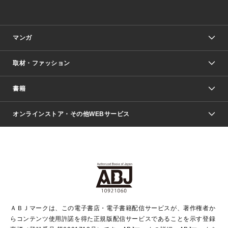
マンガ
取材・ファッション
少年マンガ
週刊少年ジャンプ
書籍
ファッション・美容
青年マンガ
ジャンプSQ.
Seventeen
週刊ヤングジャンプ
オンラインストア・その他WEBサービス
文芸・文庫・総合
芸能・情報・スポーツ
少女マンガ
Vジャンプ
non-no Web
ヤングジャンプ定期購読デジタル
すばる
Myojo
オンラインストア
りぼん
学芸・ノンフィクション・新書
最強ジャンプ
女性マンガ
@BAILA
ヤンジャン＋
小説すばる
週プレNEWS
マーガレット
集英社OTOコンテンツ
集英社 学芸編集部
少年ジャンプ＋
その他WEBサービス
クッキー
ライトノベル・ノベライズ
MAQUIA ONLINE
となりのヤングジャンプ
集英社 文芸ステーション
週プレ グラジャパ！
別冊マーガレット
SHUEISHA MANGA-ART HERITAGE
集英社 ビジネス書
ゼブラック
ココハナ
SHUEISHA ADNAVI
SPUR.JP
集英社Webマガジン Cobalt
グランドジャンプ
web 集英社文庫
キッズ
web Sportiva
マンガMee
ジャンプキャラクターズストア
集英社新書
ジャンプルーキー！
月刊オフィスユー
ＡＢＪマークは、この電子書店・電子書籍配信サービスが、著作権者か
EDITOR'S LAB
LEE
集英社オレンジ文庫
ウルトラジャンプ
青春と読書
パラスポ＋！
らコンテンツ使用許諾を得た正規版配信サービスであることを示す登録
集英社みらい文庫
リマコミ＋
HAPPY PLUS STORE
集英社新書プラス
ジャンプTOON