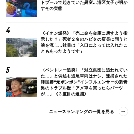
トプールで起きていた異変…港区女子が明か
すその実態
《イオン爆発》「売上金を金庫に戻すよう指
示した？」死者２名のハビタの店長に問うと
涙を流し…社員は「入口によっては入れたこ
ともあったようです」
〈ベントレー追突〉「対立集団に追われてい
た…」と供述も追尾車両はナシ、逮捕された
韓国籍“元ボンボン”インフルエンサーの刺青
男のトラブル歴「アメ車を買ったらパーツ
が…」《３度目の逮捕》
ニュースランキングの一覧を見る