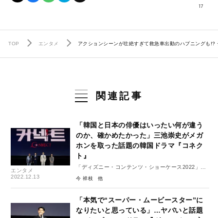
17
TOP
エンタメ
アクションシーンが壮絶すぎて救急車出動のハプニングも!?
関連記事
「韓国と日本の俳優はいったい何が違う
のか、確かめたかった」三池崇史がメガ
ホンを取った話題の韓国ドラマ『コネク
ト』
「ディズニー・コンテンツ・ショーケース2022」レ
エンタメ
ポート１
2022.12.13
今 祥枝
「本気で“スーパー・ムービースター”に
なりたいと思っている」…ヤバいと話題