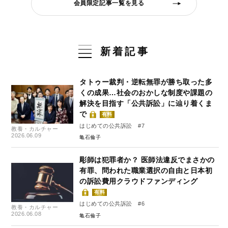
会員限定記事一覧を見る
新着記事
タトゥー裁判・逆転無罪が勝ち取った多
くの成果…社会のおかしな制度や課題の
解決を目指す「公共訴訟」に辿り着くま
で
有料
はじめての公共訴訟 #7
教養・カルチャー
2026.06.09
亀石倫子
彫師は犯罪者か？ 医師法違反でまさかの
有罪、問われた職業選択の自由と日本初
の訴訟費用クラウドファンディング
有料
はじめての公共訴訟 #6
教養・カルチャー
2026.06.08
亀石倫子