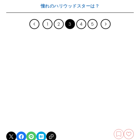
憧れのハリウッドスターは？
1
2
3
4
5