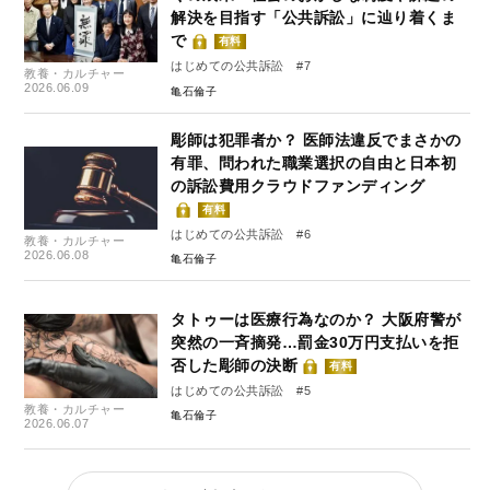
解決を目指す「公共訴訟」に辿り着くま
で
有料
はじめての公共訴訟 #7
教養・カルチャー
2026.06.09
亀石倫子
彫師は犯罪者か？ 医師法違反でまさかの
有罪、問われた職業選択の自由と日本初
の訴訟費用クラウドファンディング
有料
はじめての公共訴訟 #6
教養・カルチャー
2026.06.08
亀石倫子
タトゥーは医療行為なのか？ 大阪府警が
突然の一斉摘発…罰金30万円支払いを拒
否した彫師の決断
有料
はじめての公共訴訟 #5
教養・カルチャー
亀石倫子
2026.06.07