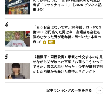
んで赤字だった？ 品切れ報告続出も利益は
出ず「マックナイス！」【2025 ビジネス記
事 3位】
「もうお金はないです」20年前、ロト6で３
億2000万円当てた男は今…当選後も会社を
辞めなかった男が定年後に気づいた“本当の
自由”
有料
《相模原・両親殺害》母親と性交するのを見
せながら父が放った言葉「お前もこうやって
できた。若気の至りだった」少年が裁判で明
かした両親から受けた虐待とネグレクト
記事ランキングの一覧を見る