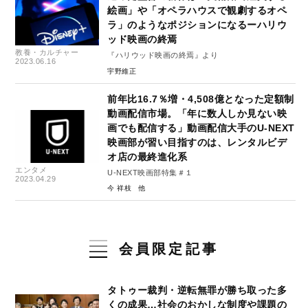
絵画」や「オペラハウスで観劇するオペ
ラ」のようなポジションになるーハリウ
ッド映画の終焉
教養・カルチャー
『ハリウッド映画の終焉』より
2023.06.16
宇野維正
前年比16.7％増・4,508億となった定額制
動画配信市場。「年に数人しか見ない映
画でも配信する」動画配信大手のU-NEXT
映画部が習い目指すのは、レンタルビデ
オ店の最終進化系
エンタメ
U-NEXT映画部特集＃１
2023.04.29
今 祥枝
会員限定記事
タトゥー裁判・逆転無罪が勝ち取った多
くの成果…社会のおかしな制度や課題の