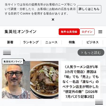
当サイトでは当社の提携先等がお客様のニーズ等につ
いて調査・分析したり、お客様にお勧めの広告を表示
詳しくはこちら
する目的で Cookie を使用する場合があります。
×
無料会員登録
ログイン
新着
ランキング
ニュース
特集
ビジネス
もっと読む
arrow_forward_ios