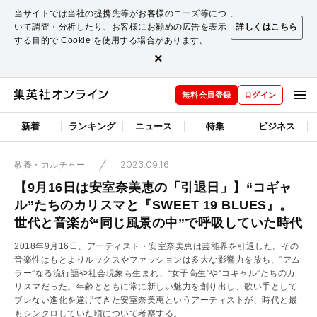
当サイトでは当社の提携先等がお客様のニーズ等につ
いて調査・分析したり、お客様にお勧めの広告を表示
詳しくはこちら
する目的で Cookie を使用する場合があります。
×
無料会員登録
ログイン
新着
ランキング
ニュース
特集
ビジネス
2023.09.16
教養・カルチャー
【9月16日は安室奈美恵の「引退日」】“コギャ
ル”たちのカリスマと『SWEET 19 BLUES』。
世代と音楽が“同じ風景の中”で呼吸していた時代
2018年9月16日、アーティスト・安室奈美恵は芸能界を引退した。その
音楽性はもとよりルックスやファッションは多大な影響力を放ち、“アム
ラー”なる流行語や社会現象も生まれ、“女子高生”や“コギャル”たちのカ
リスマだった。年齢とともに常に新しい魅力を創り出し、歌い手として
ブレない進化を遂げてきた安室奈美恵というアーティストが、時代と最
もシンクロしていた頃について考察する。