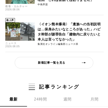
中島早苗
教養・カルチャー
2026.08.06
急上昇
〈イオン熊本爆発〉「遺族への当初説明
は…保身みたいなところがあった」ハビ
タ幹部が謝罪告白「建物内に戻りたいと
本人は言ってなかった」
ニュース
集英社オンライン編集部ニュース班
2026.08.05
新着記事一覧を見る
記事ランキング
最新
24時間
週間
月間