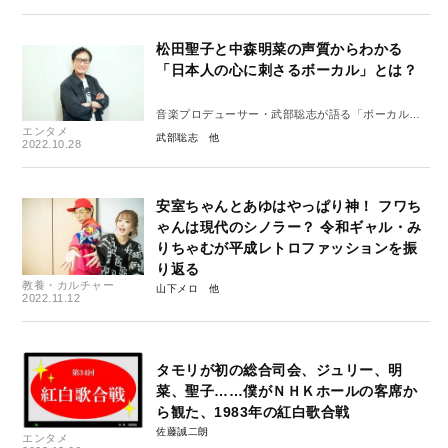
松田聖子と中森明菜の声質からわかる
「日本人の心に刺さるボーカル」とは？
音楽プロデューサー・武部聡志が語る「ボーカル」
エンタメ
の魅力
武部聡志
2022.10.28
安室ちゃんとあゆはやっぱり神！ フワち
ゃんは現代のシノラー？ 令和ギャル・み
りちゃむが平成レトロファッションを振
り返る
教養・カルチャー
山下メロ
2022.11.12
タモリが初の総合司会、ジュリー、明
菜、聖子……僕がＮＨＫホールの客席か
ら観た、1983年の紅白歌合戦
佐藤誠二朗
エンタメ