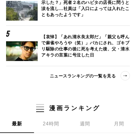
示した？」死者２名のハビタの店長に問うと
涙を流し…社員は「入口によっては入れたこ
ともあったようです」
【哀悼】「あれ清水良太郎だ」「親父も呼ん
で麻雀やろうや（笑）」バカにされ、ゴキブ
リ駆除の仕事の後に死を考えた後、父・清水
アキラの言葉に号泣した日
ニュースランキングの一覧を見る
漫画ランキング
最新
24時間
週間
月間