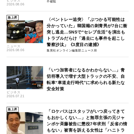
ビジネス
不破聡
2026.08.06
急上昇
〈ベントレー追突〉「ぶつかる可能性は
分かっていた」韓国籍の刺青男が7台に衝
突し逃走…SNSで“セレブ生活”を演出も
トラブルだらけ「過去にも事件を起こし
警察沙汰」《3度目の逮捕》
ニュース
2026.08.06
集英社オンライン編集部ニュース班
「いつ加害者になるかわからない…」青
切符導入で増す大型トラックの不安、自
転車“車道走行時代”に求められる新たな
安全対策
ビジネス
2026.07.21
急上昇
「ロケバスはスタッフがいつ戻ってきて
もおかしくない…」と無罪主張の元ジャ
ンポケ斉藤被告に懲役7年求刑「反省の情
もない」被害を訴える女性は「ハニトラ