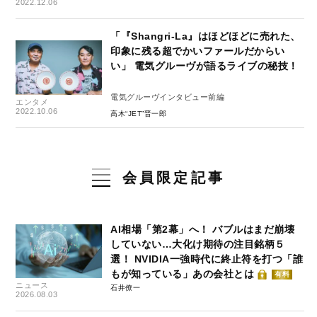
2022.12.06
「『Shangri-La』はほどほどに売れた、
印象に残る超でかいファールだからい
い」 電気グルーヴが語るライブの秘技！
電気グルーヴインタビュー前編
エンタメ
2022.10.06
高木“JET”晋一郎
会員限定記事
AI相場「第2幕」へ！ バブルはまだ崩壊
していない…大化け期待の注目銘柄５
選！ NVIDIA一強時代に終止符を打つ「誰
もが知っている」あの会社とは
有料
ニュース
石井僚一
2026.08.03