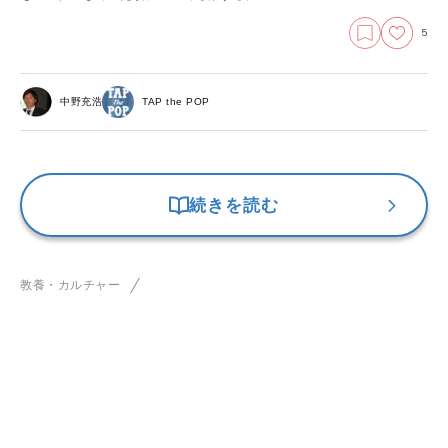
5
中野充浩
TAP the POP
続きを読む
教養・カルチャー