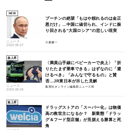
NEW
プーチンの絶望「もはや頼れるのは金正
恩だけ」…中国に値切られ、インドに振
り回される“大国ロシア”の悲しい現実
ニュース
小倉健一
2026.08.07
急上昇
〈満員山手線にベビーカーで炎上〉「折
りたたまず乗車できる」はずなのに「避
けるべき」「みんなで守るもの」と賛
否…JR東日本が示した見解
ニュース
集英社オンライン編集部ニュース班
2026.08.06
急上昇
ドラッグストアの「スーパー化」は物価
高の救世主になるか？ 新業態「ドラッ
グ＆フード型店舗」が見据える勝算と死
角