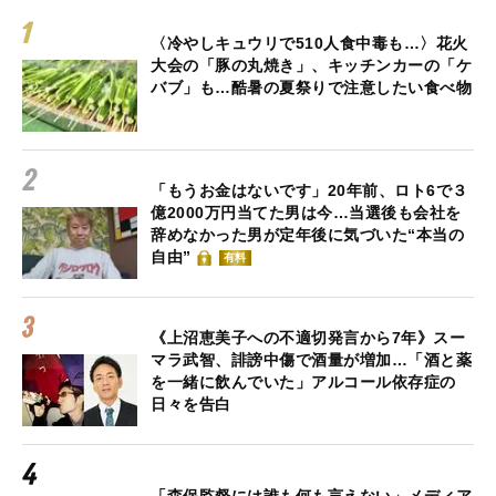
〈冷やしキュウリで510人食中毒も…〉花火
大会の「豚の丸焼き」、キッチンカーの「ケ
バブ」も…酷暑の夏祭りで注意したい食べ物
「もうお金はないです」20年前、ロト6で３
億2000万円当てた男は今…当選後も会社を
辞めなかった男が定年後に気づいた“本当の
自由”
有料
《上沼恵美子への不適切発言から7年》スー
マラ武智、誹謗中傷で酒量が増加…「酒と薬
を一緒に飲んでいた」アルコール依存症の
日々を告白