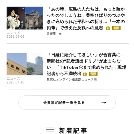
「あの時、広島の人たちは、もっと熱か
ったのでしょうね」美空ひばりのつぶや
きに込められた平和への祈り…『一本の
鉛筆』で伝えた反戦への意志
有料
エンタメ
佐藤剛
2025.08.06
「日経に紹介してほしい」が合言葉に…
新聞社の“記者流出ドミノ”が止まらな
い 「TikToker化まで求められた」現場
記者から不満続出
有料
ニュース
集英社オンライン編集部ニュース班
2026.07.18
会員限定記事一覧を見る
新着記事