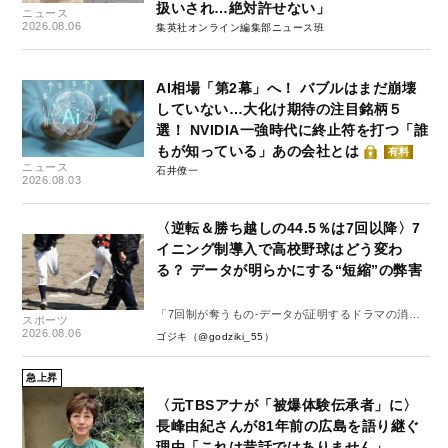
扱いされ…絶対許せない」
ニュース
2026.08.06
集英社オンライン編集部ニュース班
AI相場「第2幕」へ！ バブルはまだ崩壊
していない…大化け期待の注目銘柄５
選！ NVIDIA一強時代に終止符を打つ「誰
もが知っている」あの会社とは
有料
ニュース
石井僚一
2026.08.03
〈逆転＆勝ち越しの44.5％は7回以降〉7
イニング制導入で高校野球はどう変わ
る？ データが明らかにする“短縮”の弊害
「7回制が奪うもの-データが証明するドラマの消
スポーツ
失-」
2026.08.06
ゴジキ（@godziki_55）
急上昇
〈元TBSアナが「被爆体験伝承者」に〉
長峰由紀さんが81年前の広島を語り継ぐ
理由「これは昔話ではありません」