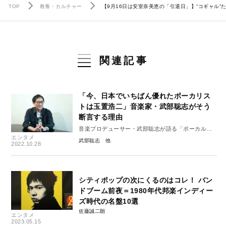
TOP
教養・カルチャー
【9月16日は安室奈美恵の「引退日」】“コギャル”た
関連記事
「今、日本でいちばん優れたボーカリス
トは玉置浩二」音楽家・武部聡志がそう
断言する理由
音楽プロデューサー・武部聡志が語る「ボーカル」
エンタメ
の魅力
武部聡志
2022.10.28
シティポップの次にくるのはコレ！ バン
ドブーム前夜＝1980年代邦楽インディー
ズ時代の名盤10選
佐藤誠二朗
エンタメ
2023.05.15