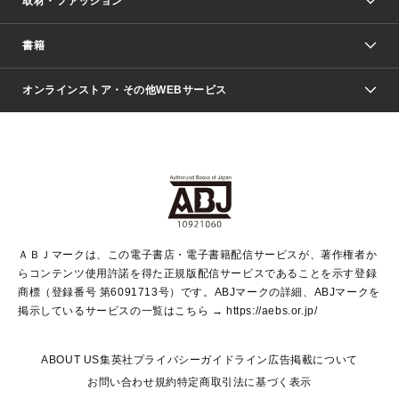
取材・ファッション
少年マンガ
週刊少年ジャンプ
書籍
ファッション・美容
青年マンガ
ジャンプSQ.
Seventeen
週刊ヤングジャンプ
オンラインストア・その他WEBサービス
文芸・文庫・総合
芸能・情報・スポーツ
少女マンガ
Vジャンプ
non-no Web
ヤングジャンプ定期購読デジタル
すばる
Myojo
オンラインストア
りぼん
学芸・ノンフィクション・新書
最強ジャンプ
女性マンガ
@BAILA
ヤンジャン＋
小説すばる
週プレNEWS
マーガレット
集英社OTOコンテンツ
集英社 学芸編集部
少年ジャンプ＋
その他WEBサービス
クッキー
ライトノベル・ノベライズ
MAQUIA ONLINE
となりのヤングジャンプ
集英社 文芸ステーション
週プレ グラジャパ！
別冊マーガレット
SHUEISHA MANGA-ART HERITAGE
集英社 ビジネス書
ゼブラック
ココハナ
SHUEISHA ADNAVI
SPUR.JP
集英社Webマガジン Cobalt
グランドジャンプ
web 集英社文庫
キッズ
web Sportiva
マンガMee
ジャンプキャラクターズストア
集英社新書
ジャンプルーキー！
月刊オフィスユー
ＡＢＪマークは、この電子書店・電子書籍配信サービスが、著作権者か
EDITOR'S LAB
LEE
集英社オレンジ文庫
ウルトラジャンプ
青春と読書
パラスポ＋！
らコンテンツ使用許諾を得た正規版配信サービスであることを示す登録
集英社みらい文庫
リマコミ＋
HAPPY PLUS STORE
集英社新書プラス
ジャンプTOON
商標（登録番号 第6091713号）です。ABJマークの詳細、ABJマークを
Marisol
シフォン文庫
アジア人物史
S-KIDS.LAND
マンガMeets
掲示しているサービスの一覧はこちら →
https://aebs.or.jp/
shueisha vox
よみタイ
S-MANGA
Web éclat
ダッシュエックス文庫
LEEマルシェ
kotoba
集英社ジャンプリミックス
ABOUT US
集英社プライバシーガイドライン
広告掲載について
T JAPAN:The New York Times Style Magazine
JUMP j BOOKS
お問い合わせ
規約
特定商取引法に基づく表示
SHOP Marisol
e!集英社
集英社コミック文庫
集英社女性誌ポータル