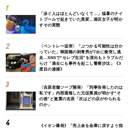
「泳ぐ人はほとんどいなくて…」猛暑のナイ
トプールで起きていた異変…港区女子が明か
すその実態
〈ベントレー追突〉「ぶつかる可能性は分か
っていた」韓国籍の刺青男が7台に衝突し逃
走…SNSで“セレブ生活”を演出もトラブルだ
らけ「過去にも事件を起こし警察沙汰」《3
度目の逮捕》
〈吉原老舗ソープ摘発〉「刑事告発したのは
私です」内部通報した元従業員が明かす“そ
の後”と激震の吉原「次はどの店がやられる
のか」
《イオン爆発》「売上金を金庫に戻すよう指