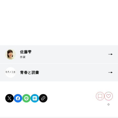
佐藤雫
作家
青春と読書
0