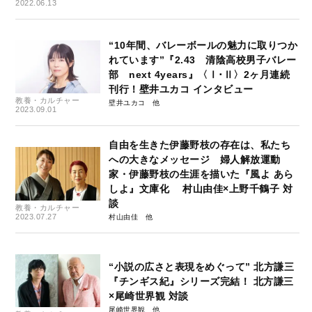
2022.06.13
“10年間、バレーボールの魅力に取りつか
れています”『2.43 清陰高校男子バレー
部 next 4years』〈Ⅰ･Ⅱ〉2ヶ月連続
刊行！壁井ユカコ インタビュー
教養・カルチャー
壁井ユカコ
2023.09.01
自由を生きた伊藤野枝の存在は、私たち
への大きなメッセージ 婦人解放運動
家・伊藤野枝の生涯を描いた『風よ あら
しよ』文庫化 村山由佳×上野千鶴子 対
談
教養・カルチャー
2023.07.27
村山由佳
“小説の広さと表現をめぐって” 北方謙三
『チンギス紀』シリーズ完結！ 北方謙三
×尾崎世界観 対談
尾崎世界観