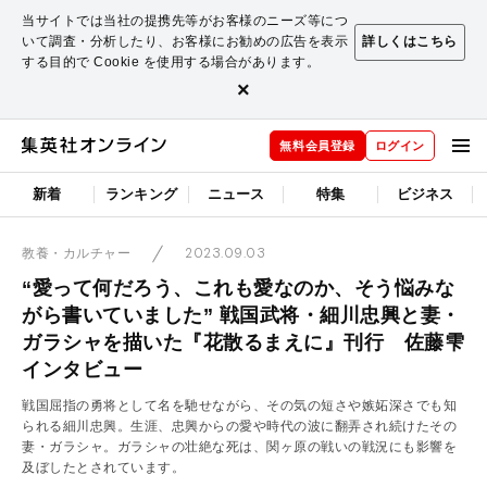
当サイトでは当社の提携先等がお客様のニーズ等につ
いて調査・分析したり、お客様にお勧めの広告を表示
詳しくはこちら
する目的で Cookie を使用する場合があります。
×
無料会員登録
ログイン
新着
ランキング
ニュース
特集
ビジネス
2023.09.03
教養・カルチャー
“愛って何だろう、これも愛なのか、そう悩みな
がら書いていました” 戦国武将・細川忠興と妻・
ガラシャを描いた『花散るまえに』刊行 佐藤雫
インタビュー
戦国屈指の勇将として名を馳せながら、その気の短さや嫉妬深さでも知
られる細川忠興。生涯、忠興からの愛や時代の波に翻弄され続けたその
妻・ガラシャ。ガラシャの壮絶な死は、関ヶ原の戦いの戦況にも影響を
及ぼしたとされています。