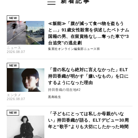
新着記事
NEW
≪飯能≫「腹が減って食べ物を盗もう
と…」91歳女性殺害を供述したベトナム
国籍の男、在留資格なし…奪った車で“3
台追突”の逃走劇
ニュース
集英社オンライン編集部ニュース班
2026.08.07
NEW
「昔の私なら絶対に言えなかった」ELT
持田香織が明かす「嫌いなもの」を口に
するようになった理由
持田香織の現在地#2
エンタメ
黒島暁生
2026.08.07
NEW
「子どもにとっては私しか母親がいな
い」持田香織が語る、ELTデビュー30周
年と“歌手”よりも大切にしたかった時間