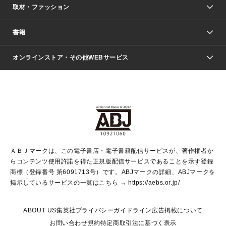
取材・ファッション
少年マンガ
週刊少年ジャンプ
書籍
ファッション・美容
青年マンガ
ジャンプSQ.
Seventeen
週刊ヤングジャンプ
オンラインストア・その他WEBサービス
文芸・文庫・総合
芸能・情報・スポーツ
少女マンガ
Vジャンプ
non-no Web
ヤングジャンプ定期購読デジタル
すばる
Myojo
オンラインストア
りぼん
学芸・ノンフィクション・新書
最強ジャンプ
女性マンガ
@BAILA
ヤンジャン＋
小説すばる
週プレNEWS
マーガレット
集英社OTOコンテンツ
集英社 学芸編集部
少年ジャンプ＋
その他WEBサービス
クッキー
ライトノベル・ノベライズ
MAQUIA ONLINE
となりのヤングジャンプ
集英社 文芸ステーション
週プレ グラジャパ！
別冊マーガレット
SHUEISHA MANGA-ART HERITAGE
集英社 ビジネス書
ゼブラック
ココハナ
SHUEISHA ADNAVI
SPUR.JP
集英社Webマガジン Cobalt
グランドジャンプ
web 集英社文庫
キッズ
web Sportiva
マンガMee
ジャンプキャラクターズストア
集英社新書
ジャンプルーキー！
月刊オフィスユー
ＡＢＪマークは、この電子書店・電子書籍配信サービスが、著作権者か
EDITOR'S LAB
LEE
集英社オレンジ文庫
ウルトラジャンプ
青春と読書
パラスポ＋！
らコンテンツ使用許諾を得た正規版配信サービスであることを示す登録
集英社みらい文庫
リマコミ＋
HAPPY PLUS STORE
集英社新書プラス
ジャンプTOON
商標（登録番号 第6091713号）です。ABJマークの詳細、ABJマークを
Marisol
シフォン文庫
アジア人物史
S-KIDS.LAND
マンガMeets
掲示しているサービスの一覧はこちら →
https://aebs.or.jp/
shueisha vox
よみタイ
S-MANGA
Web éclat
ダッシュエックス文庫
LEEマルシェ
kotoba
集英社ジャンプリミックス
ABOUT US
集英社プライバシーガイドライン
広告掲載について
T JAPAN:The New York Times Style Magazine
JUMP j BOOKS
お問い合わせ
規約
特定商取引法に基づく表示
SHOP Marisol
e!集英社