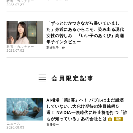
教養・カルチャー
2023.07.27
「ずっとむかつきながら書いていまし
た」身近にあるからこそ、染み出る現代
女性の苦しみ 『いい子のあくび』高瀬
隼子インタビュー
教養・カルチャー
高瀬隼子
2023.07.02
会員限定記事
AI相場「第2幕」へ！ バブルはまだ崩壊
していない…大化け期待の注目銘柄５
選！ NVIDIA一強時代に終止符を打つ「誰
もが知っている」あの会社とは
有料
ニュース
石井僚一
2026.08.03