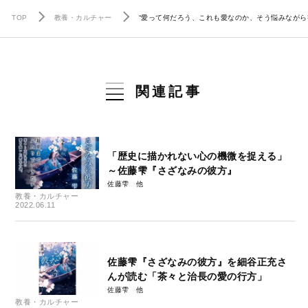
TOP
教養・カルチャー
“愛って何だろう、これも愛なのか、そう悩みながら
関連記事
「歴史に描かれない心の機微を捉える」
～佐藤雫『さざなみの彼方』
佐藤雫
教養・カルチャー
2022.06.11
佐藤雫『さざなみの彼方』を細谷正充さ
んが読む「茶々と治長の愛の行方」
佐藤雫
教養・カルチャー