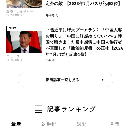
定外の敵”【2026年7月バズり記事2位】
教養・カルチャー
2026.08.07
井手隊長
NEW
〈習近平に特大ブーメラン〉「中国人客
お断り」「中国に好感持てない72%」韓
国で噴き出した反中感情…中国人旅行者
が直面した「政治的摩擦」の正体【2026
年7月バズり記事1位】
ニュース
2026.08.07
小倉健一
新着記事一覧を見る
記事ランキング
最新
24時間
週間
月間