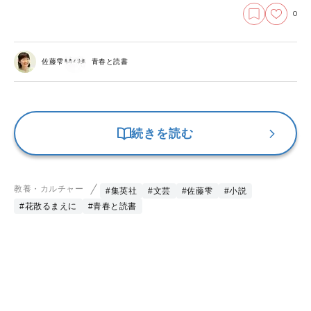
0
佐藤雫
青春と読書
続きを読む
教養・カルチャー
#集英社
#文芸
#佐藤雫
#小説
#花散るまえに
#青春と読書