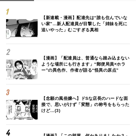
【新連載・漫画】配達先は“誰も住んでいな
い家”…新人配達員が目撃した「姉妹を死に
追いやった」むごすぎる真相
【漫画】「配達員は、普通なら踏み込まない
ような場所にも行きます」“郵便局員×ホラ
ー”の異色作、作者が語る“怪異の原点”
【念願の風俗嬢へ】ドSな店長のハードな面
接で、思いがけず「変態」の称号をもらった
けど…(3)
【漫画】「この部屋、何かありましたか？」