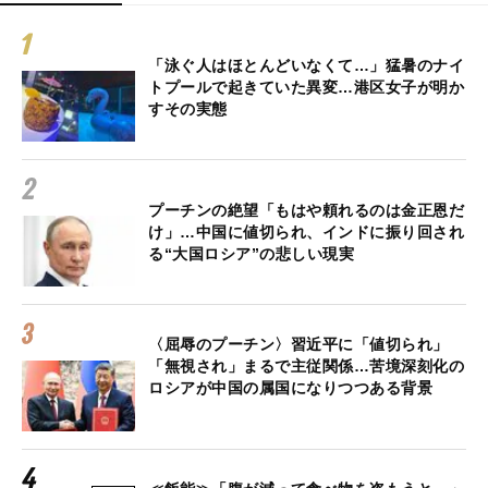
「泳ぐ人はほとんどいなくて…」猛暑のナイ
トプールで起きていた異変…港区女子が明か
すその実態
プーチンの絶望「もはや頼れるのは金正恩だ
け」…中国に値切られ、インドに振り回され
る“大国ロシア”の悲しい現実
〈屈辱のプーチン〉習近平に「値切られ」
「無視され」まるで主従関係…苦境深刻化の
ロシアが中国の属国になりつつある背景