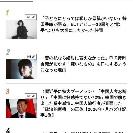
NEW
「子どもにとっては私しか母親がいない」持
田香織が語る、ELTデビュー30周年と“歌
手”よりも大切にしたかった時間
NEW
「昔の私なら絶対に言えなかった」ELT持田
香織が明かす「嫌いなもの」を口にするよう
になった理由
〈習近平に特大ブーメラン〉「中国人客お断
NEW
り」「中国に好感持てない72%」韓国で噴き
出した反中感情…中国人旅行者が直面した
「政治的摩擦」の正体【2026年7月バズり記
事1位】