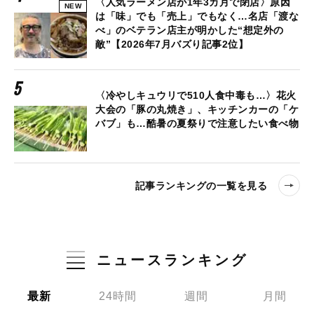
〈人気ラーメン店が1年3カ月で閉店〉原因
NEW
は「味」でも「売上」でもなく…名店「渡な
べ」のベテラン店主が明かした“想定外の
敵”【2026年7月バズり記事2位】
〈冷やしキュウリで510人食中毒も…〉花火
大会の「豚の丸焼き」、キッチンカーの「ケ
バブ」も…酷暑の夏祭りで注意したい食べ物
記事ランキングの一覧を見る
ニュースランキング
最新
24時間
週間
月間