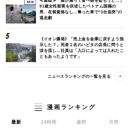
≪飯能≫「腹が減って食べ物を盗もうと…」
NEW
91歳女性殺害を供述したベトナム国籍の
男、在留資格なし…奪った車で“3台追突”の
逃走劇
《イオン爆発》「売上金を金庫に戻すよう指
示した？」死者２名のハビタの店長に問うと
涙を流し…社員は「入口によっては入れたこ
ともあったようです」
ニュースランキングの一覧を見る
漫画ランキング
最新
24時間
週間
月間