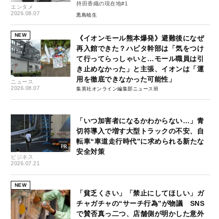
持田香織の現在地#1
エンタメ
2026.08.07
黒島暁生
NEW
《イオンモール熊本爆発》避難後になぜ
再入館できた？ハビタ幹部は「気をつけ
て行ってらっしゃいと…モール職員は引
き止めなかった」と主張、イオンは「運
用を徹底できなかった可能性」
ニュース
2026.08.07
集英社オンライン編集部ニュース班
「いつ加害者になるかわからない…」青
切符導入で増す大型トラックの不安、自
転車“車道走行時代”に求められる新たな
安全対策
ビジネス
2026.07.21
NEW
「貧乏くさい」「禁止にしてほしい」ガ
チャガチャの“サーチ行為”が物議 SNS
で賛否真っ二つ、店舗側が明かした意外