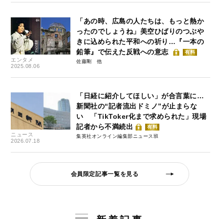
「あの時、広島の人たちは、もっと熱か
ったのでしょうね」美空ひばりのつぶや
きに込められた平和への祈り…『一本の
鉛筆』で伝えた反戦への意志
有料
エンタメ
佐藤剛
2025.08.06
「日経に紹介してほしい」が合言葉に…
新聞社の“記者流出ドミノ”が止まらな
い 「TikToker化まで求められた」現場
記者から不満続出
有料
ニュース
集英社オンライン編集部ニュース班
2026.07.18
会員限定記事一覧を見る