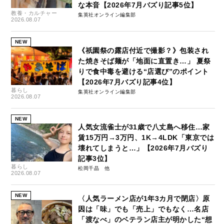
な本音【2026年7月バズり記事5位】
教養・カルチャー
集英社オンライン編集部
2026.08.07
NEW
《祇園祭の露店付近で撮影？》包装され
た焼きそば麺が「地面に直置き…」 夏祭
りで食中毒を避ける“店選び”のポイント
【2026年7月バズり記事4位】
暮らし
集英社オンライン編集部
2026.08.07
NEW
人気女流雀士が31歳で八丈島へ移住…家
賃15万円→3万円、1K→4LDK「東京では
壊れてしまうと…」【2026年7月バズり
記事3位】
暮らし
松岡千晶
2026.08.07
NEW
〈人気ラーメン店が1年3カ月で閉店〉原
因は「味」でも「売上」でもなく…名店
「渡なべ」のベテラン店主が明かした“想