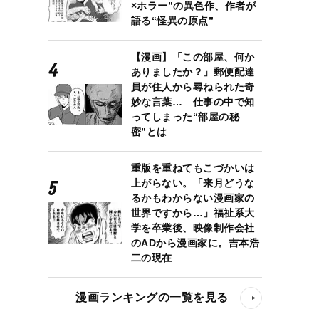
×ホラー”の異色作、作者が
語る“怪異の原点”
【漫画】「この部屋、何か
ありましたか？」郵便配達
員が住人から尋ねられた奇
妙な言葉… 仕事の中で知
ってしまった“部屋の秘
密”とは
重版を重ねてもこづかいは
上がらない。「来月どうな
るかもわからない漫画家の
世界ですから…」福祉系大
学を卒業後、映像制作会社
のADから漫画家に。吉本浩
二の現在
漫画ランキングの一覧を見る