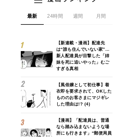
最新
24時間
週間
月間
【新連載・漫画】配達先
は“誰も住んでいない家”…
新人配達員が目撃した「姉
妹を死に追いやった」むご
すぎる真相
【風俗嬢として初仕事】着
衣即を要求されて、OKした
もののお客さまにマジギレ
した理由は!? (4)
【漫画】「配達員は、普通
なら踏み込まないような場
所にも行きます」“郵便局員