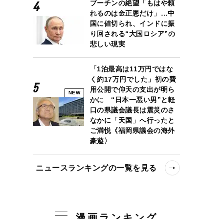
プーチンの絶望「もはや頼
れるのは金正恩だけ」…中
国に値切られ、インドに振
り回される“大国ロシア”の
悲しい現実
「1泊最高は11万円ではな
く約17万円でした」初の費
用公開で仰天の支出が明ら
NEW
かに “日本一悪い男”と軽
口の県議会議長は震災のさ
なかに「天国」へ行ったと
ご満悦《福岡県議会の海外
豪遊〉
ニュースランキングの一覧を見る
漫画ランキング