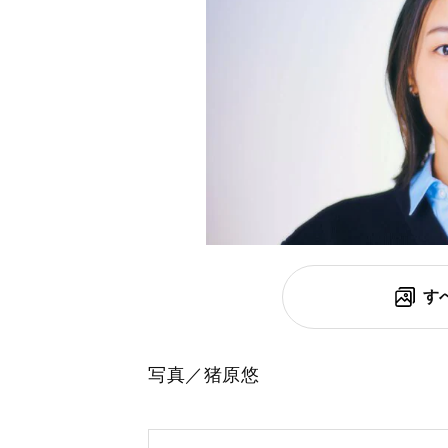
す
写真／猪原悠