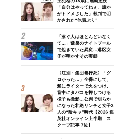
主犯格の18歳に無期懲役
「自分はやってねぇ。誰か
がトドメさした」裁判で明
かされた“他責ぶり”
「泳ぐ人はほとんどいなく
て…」猛暑のナイトプール
で起きていた異変…港区女
子が明かすその実態
〈江別・集団暴行死〉「グ
ロかった…」全裸にして、
髪にライターで火をつけ、
背中にタバコを押しつける
様子も撮影…公判で明らか
になった壮絶リンチと女子2
人の“陰キャ”時代【2026 集
英社オンライン上半期 ス
クープ記事 7位】