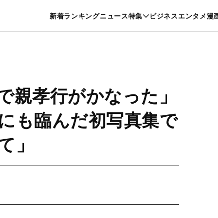
特集一覧を見る
漫画一覧を見る
新着
ランキング
ニュース
特集
ビジネス
エンタメ
漫
養・カルチャー
暮らし
スポーツ
ヘルスケア
美容
グルメ
で親孝行がかなった」
にも臨んだ初写真集で
て」