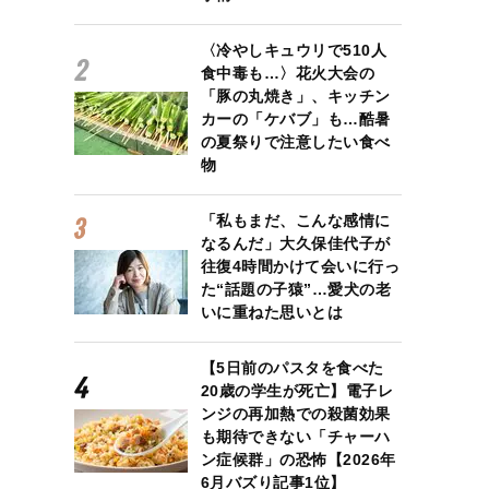
〈冷やしキュウリで510人
食中毒も…〉花火大会の
「豚の丸焼き」、キッチン
カーの「ケバブ」も…酷暑
の夏祭りで注意したい食べ
物
「私もまだ、こんな感情に
なるんだ」大久保佳代子が
往復4時間かけて会いに行っ
た“話題の子猿”…愛犬の老
いに重ねた思いとは
【5日前のパスタを食べた
20歳の学生が死亡】電子レ
ンジの再加熱での殺菌効果
も期待できない「チャーハ
ン症候群」の恐怖【2026年
6月バズり記事1位】