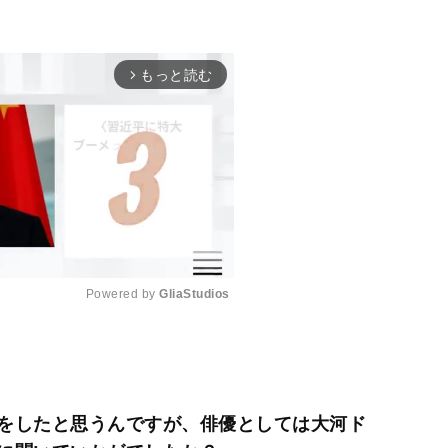
もっと読む
arrow_forward_ios
Powered by 
GliaStudios
M
u
t
をしたと思うんですが、俳優としては大河ド
e