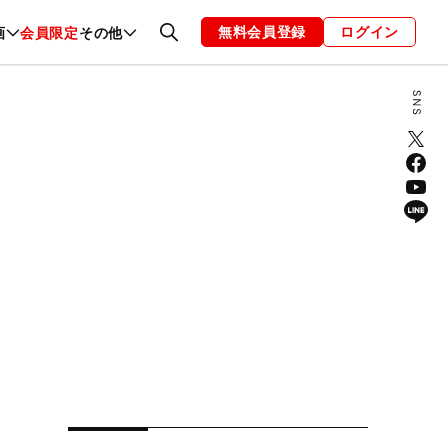
無料会員登録
ログイン
画
会員限定
その他
ファッション
恋愛・結婚
編集部
お知らせ