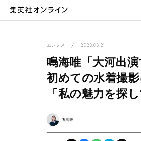
教
2023.08.21
エンタメ
鳴海唯「大河出演
初めての水着撮影
「私の魅力を探し
鳴海唯