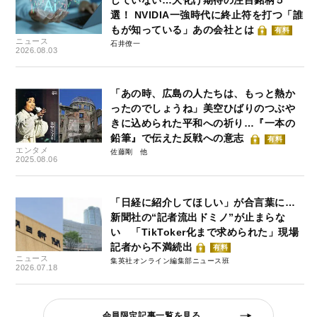
選！ NVIDIA一強時代に終止符を打つ「誰
もが知っている」あの会社とは
有料
ニュース
石井僚一
2026.08.03
「あの時、広島の人たちは、もっと熱か
ったのでしょうね」美空ひばりのつぶや
きに込められた平和への祈り…『一本の
鉛筆』で伝えた反戦への意志
有料
エンタメ
佐藤剛
2025.08.06
「日経に紹介してほしい」が合言葉に…
新聞社の“記者流出ドミノ”が止まらな
い 「TikToker化まで求められた」現場
記者から不満続出
有料
ニュース
集英社オンライン編集部ニュース班
2026.07.18
会員限定記事一覧を見る