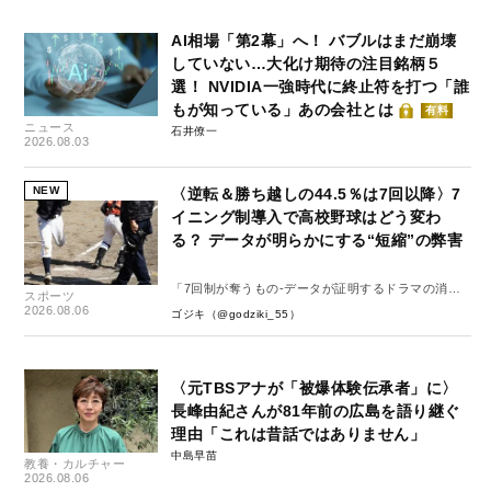
AI相場「第2幕」へ！ バブルはまだ崩壊
していない…大化け期待の注目銘柄５
選！ NVIDIA一強時代に終止符を打つ「誰
もが知っている」あの会社とは
有料
ニュース
石井僚一
2026.08.03
NEW
〈逆転＆勝ち越しの44.5％は7回以降〉7
イニング制導入で高校野球はどう変わ
る？ データが明らかにする“短縮”の弊害
「7回制が奪うもの-データが証明するドラマの消
スポーツ
失-」
2026.08.06
ゴジキ（@godziki_55）
〈元TBSアナが「被爆体験伝承者」に〉
長峰由紀さんが81年前の広島を語り継ぐ
理由「これは昔話ではありません」
中島早苗
教養・カルチャー
2026.08.06