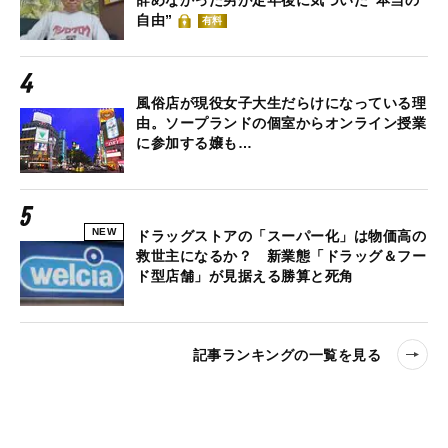
辞めなかった男が定年後に気づいた“本当の
自由”
有料
風俗店が現役女子大生だらけになっている理
由。ソープランドの個室からオンライン授業
に参加する嬢も…
NEW
ドラッグストアの「スーパー化」は物価高の
救世主になるか？ 新業態「ドラッグ＆フー
ド型店舗」が見据える勝算と死角
記事ランキングの一覧を見る