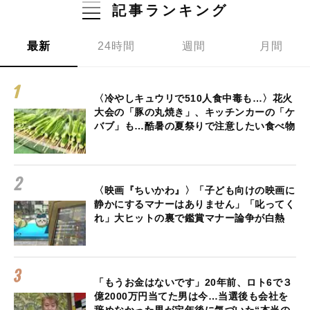
記事ランキング
最新
24時間
週間
月間
〈冷やしキュウリで510人食中毒も…〉花火
大会の「豚の丸焼き」、キッチンカーの「ケ
バブ」も…酷暑の夏祭りで注意したい食べ物
〈映画『ちいかわ』〉「子ども向けの映画に
静かにするマナーはありません」「叱ってく
れ」大ヒットの裏で鑑賞マナー論争が白熱
「もうお金はないです」20年前、ロト6で３
億2000万円当てた男は今…当選後も会社を