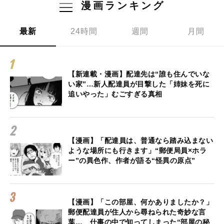
漫画ランキング
最新
24時間
週間
月間
【新連載・漫画】配達先は“誰も住んでいな
い家”…新人配達員が目撃した「姉妹を死に
追いやった」むごすぎる真相
【漫画】「配達員は、普通なら踏み込まない
ような場所にも行きます」“郵便局員×ホラ
ー”の異色作、作者が語る“怪異の原点”
【漫画】「この部屋、何かありましたか？」
郵便配達員が住人から尋ねられた奇妙な言
葉… 仕事の中で知ってしまった“部屋の秘