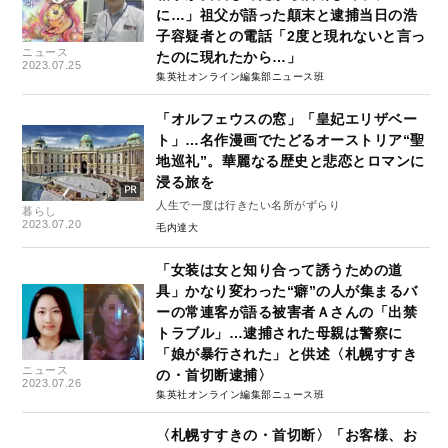
に…」祖父が語った顛末と逮捕当日の浩
子容疑者との電話「2度と現れないと言っ
ニュース
たのに現れたから…」
2023.07.25
集英社オンライン編集部ニュース班
「オルフェウスの窓」「皇妃エリザベー
ト」…名作漫画でたどるオーストリア“聖
地巡礼”。華麗なる歴史と悲恋とロマンに
浸る旅を
人生で一度は行きたい名所がずらり
暮らし
2023.07.20
毛内達大
「女装は女と知り合って誘うための道
具」かなり変わった“癖”の人が集まるバ
ーの常連客が語る被害者Ａさんの「出禁
トラブル」…逮捕された母親は警察に
「娘が暴行された」と供述〈札幌すすき
ニュース
の・首切断逮捕〉
2023.07.26
集英社オンライン編集部ニュース班
〈札幌すすきの・首切断〉「お客様、お