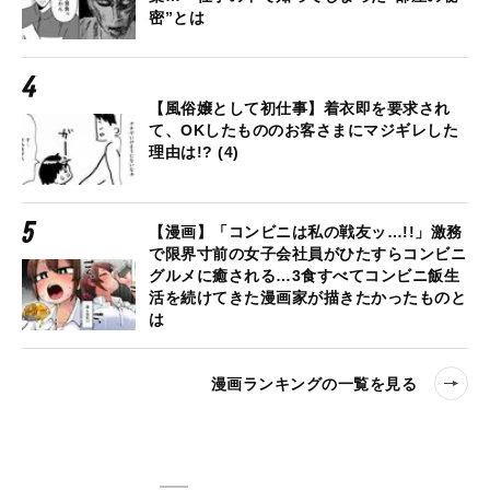
密”とは
【風俗嬢として初仕事】着衣即を要求され
て、OKしたもののお客さまにマジギレした
理由は!? (4)
【漫画】「コンビニは私の戦友ッ…!!」激務
で限界寸前の女子会社員がひたすらコンビニ
グルメに癒される…3食すべてコンビニ飯生
活を続けてきた漫画家が描きたかったものと
は
漫画ランキングの一覧を見る