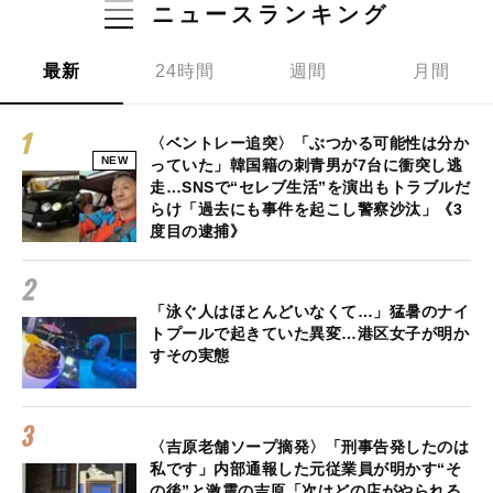
ニュースランキング
最新
24時間
週間
月間
〈ベントレー追突〉「ぶつかる可能性は分か
NEW
っていた」韓国籍の刺青男が7台に衝突し逃
走…SNSで“セレブ生活”を演出もトラブルだ
らけ「過去にも事件を起こし警察沙汰」《3
度目の逮捕》
「泳ぐ人はほとんどいなくて…」猛暑のナイ
トプールで起きていた異変…港区女子が明か
すその実態
〈吉原老舗ソープ摘発〉「刑事告発したのは
私です」内部通報した元従業員が明かす“そ
の後”と激震の吉原「次はどの店がやられる