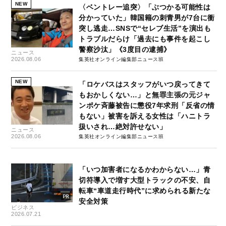
NEW
〈ベントレー追突〉「ぶつかる可能性は
分かっていた」韓国籍の刺青男が7台に衝
突し逃走…SNSで“セレブ生活”を演出も
トラブルだらけ「過去にも事件を起こし
警察沙汰」《3度目の逮捕》
ニュース
2026.08.06
集英社オンライン編集部ニュース班
NEW
「ロケバスはスタッフがいつ戻ってきて
もおかしくない…」と無罪主張の元ジャ
ンポケ斉藤被告に懲役7年求刑「反省の情
もない」被害を訴える女性は「ハニトラ
扱いされ…絶対許せない」
ニュース
2026.08.06
集英社オンライン編集部ニュース班
「いつ加害者になるかわからない…」青
切符導入で増す大型トラックの不安、自
転車“車道走行時代”に求められる新たな
安全対策
ビジネス
2026.07.21