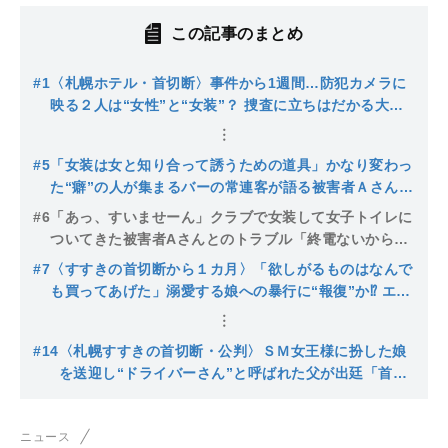
この記事のまとめ
#1
〈札幌ホテル・首切断〉事件から1週間…防犯カメラに
映る２人は“女性”と“女装”？ 捜査に立ちはだかる大き
な壁とは。「Aさんはとても目立っていた」事件当日デ
ィスコイベントに参加する姿が
#5
「女装は女と知り合って誘うための道具」かなり変わっ
た“癖”の人が集まるバーの常連客が語る被害者Ａさんの
「出禁トラブル」…逮捕された母親は警察に「娘が暴行
#6
「あっ、すいませーん」クラブで女装して女子トイレに
された」と供述〈札幌すすきの・首切断逮捕〉
ついてきた被害者Aさんとのトラブル「終電ないから」
とオンナ言葉で女性の腕を引っ張りホテル街へ…現場ホ
#7
〈すすきの首切断から１カ月〉「欲しがるものはなんで
テルは営業再開「客足は4分の1くらいに減ってしまっ
も買ってあげた」溺愛する娘への暴行に“報復”か⁉ エリ
た」〈札幌すすきの・首切断〉
ート一家が選択した最凶のシナリオ…精神科医の父は血
が苦手で外科医を断念した過去
#14
〈札幌すすきの首切断・公判〉ＳＭ女王様に扮した娘
を送迎し“ドライバーさん”と呼ばれた父が出廷「首を
拾ったと自宅で告白された」被害者遺族は「女装して
遊ぶことは知っていたがよき夫、よき父だった」「女
ニュース
性を襲うようなことはしていない」