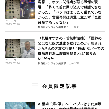
客様…」ホテル関係者が語る戦慄の現
場…「怖くて前に回り込んで確認できな
かった」「ベッドはまったく乱れていな
かった」営業再開は見通し立たず「全面
ニュース
改装するしかない」
2023.07.10
集英社オンライン編集部ニュース班
〈札幌すすきの・首切断逮捕〉「医師の
父はなぜ娘の逃走を助けたのか」殺され
たAさんの奔放な行動と“特殊”なバーでの
御法度行為…瑠奈容疑者とは”知り合
い”だった
ニュース
2023.07.24
集英社オンライン編集部ニュース班
会員限定記事
AI相場「第2幕」へ！ バブルはまだ崩壊
していない…大化け期待の注目銘柄５