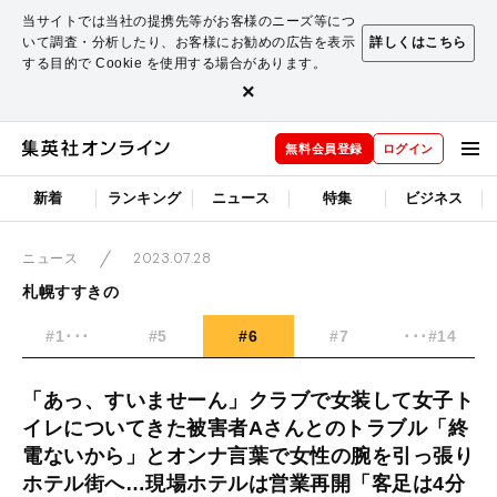
当サイトでは当社の提携先等がお客様のニーズ等につ
いて調査・分析したり、お客様にお勧めの広告を表示
詳しくはこちら
する目的で Cookie を使用する場合があります。
×
無料会員登録
ログイン
新着
ランキング
ニュース
特集
ビジネス
2023.07.28
ニュース
札幌すすきの
#1･･･
#5
#6
#7
･･･#14
「あっ、すいませーん」クラブで女装して女子ト
イレについてきた被害者Aさんとのトラブル「終
電ないから」とオンナ言葉で女性の腕を引っ張り
ホテル街へ…現場ホテルは営業再開「客足は4分