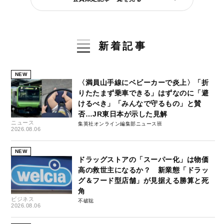
新着記事
NEW
〈満員山手線にベビーカーで炎上〉「折
りたたまず乗車できる」はずなのに「避
けるべき」「みんなで守るもの」と賛
否…JR東日本が示した見解
ニュース
集英社オンライン編集部ニュース班
2026.08.06
NEW
ドラッグストアの「スーパー化」は物価
高の救世主になるか？ 新業態「ドラッ
グ＆フード型店舗」が見据える勝算と死
角
ビジネス
不破聡
2026.08.06