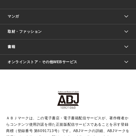
マンガ
取材・ファッション
少年マンガ
週刊少年ジャンプ
書籍
ファッション・美容
青年マンガ
ジャンプSQ.
Seventeen
週刊ヤングジャンプ
オンラインストア・その他WEBサービス
文芸・文庫・総合
芸能・情報・スポーツ
少女マンガ
Vジャンプ
non-no Web
ヤングジャンプ定期購読デジタル
すばる
Myojo
オンラインストア
りぼん
学芸・ノンフィクション・新書
最強ジャンプ
女性マンガ
@BAILA
ヤンジャン＋
小説すばる
週プレNEWS
マーガレット
集英社OTOコンテンツ
集英社 学芸編集部
少年ジャンプ＋
その他WEBサービス
クッキー
ライトノベル・ノベライズ
MAQUIA ONLINE
となりのヤングジャンプ
集英社 文芸ステーション
週プレ グラジャパ！
別冊マーガレット
SHUEISHA MANGA-ART HERITAGE
集英社 ビジネス書
ゼブラック
ココハナ
SHUEISHA ADNAVI
SPUR.JP
集英社Webマガジン Cobalt
グランドジャンプ
web 集英社文庫
キッズ
web Sportiva
マンガMee
ジャンプキャラクターズストア
集英社新書
ジャンプルーキー！
月刊オフィスユー
ＡＢＪマークは、この電子書店・電子書籍配信サービスが、著作権者か
EDITOR'S LAB
LEE
集英社オレンジ文庫
ウルトラジャンプ
青春と読書
パラスポ＋！
らコンテンツ使用許諾を得た正規版配信サービスであることを示す登録
集英社みらい文庫
リマコミ＋
HAPPY PLUS STORE
集英社新書プラス
ジャンプTOON
商標（登録番号 第6091713号）です。ABJマークの詳細、ABJマークを
Marisol
シフォン文庫
アジア人物史