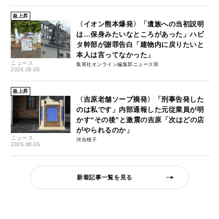
急上昇
〈イオン熊本爆発〉「遺族への当初説明
は…保身みたいなところがあった」ハビ
タ幹部が謝罪告白「建物内に戻りたいと
本人は言ってなかった」
ニュース
集英社オンライン編集部ニュース班
2026.08.05
急上昇
〈吉原老舗ソープ摘発〉「刑事告発した
のは私です」内部通報した元従業員が明
かす“その後”と激震の吉原「次はどの店
がやられるのか」
ニュース
河合桃子
2026.08.05
新着記事一覧を見る