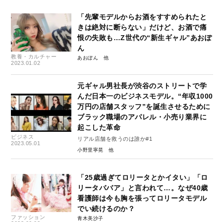
「先輩モデルからお酒をすすめられたと
きは絶対に断らない」だけど、お酒で痛
恨の失敗も…Z世代の“新生ギャル”あおぽ
ん
教養・カルチャー
あおぽん
2023.01.02
元ギャル男社長が渋谷のストリートで学
んだ日本一のビジネスモデル。“年収1000
万円の店舗スタッフ”を誕生させるために
ブラック職場のアパレル・小売り業界に
起こした革命
ビジネス
リアル店舗を救うのは誰か#1
2023.05.01
小野里寧晃
「25歳過ぎてロリータとかイタい」「ロ
リータババア」と言われて…。なぜ40歳
看護師は今も胸を張ってロリータモデル
でい続けるのか？
ファッション
青木美沙子