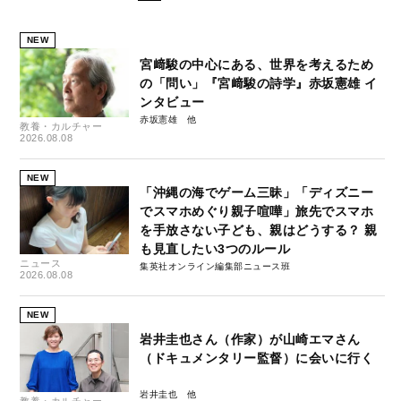
NEW
宮﨑駿の中心にある、世界を考えるため
の「問い」『宮﨑駿の詩学』赤坂憲雄 イ
ンタビュー
赤坂憲雄
教養・カルチャー
2026.08.08
NEW
「沖縄の海でゲーム三昧」「ディズニー
でスマホめぐり親子喧嘩」旅先でスマホ
を手放さない子ども、親はどうする？ 親
も見直したい3つのルール
ニュース
集英社オンライン編集部ニュース班
2026.08.08
NEW
岩井圭也さん（作家）が山崎エマさん
（ドキュメンタリー監督）に会いに行く
岩井圭也
教養・カルチャー