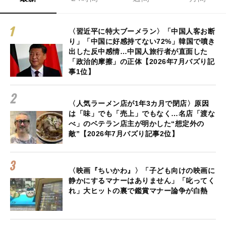
〈習近平に特大ブーメラン〉「中国人客お断
り」「中国に好感持てない72%」韓国で噴き
出した反中感情…中国人旅行者が直面した
「政治的摩擦」の正体【2026年7月バズり記
事1位】
〈人気ラーメン店が1年3カ月で閉店〉原因
は「味」でも「売上」でもなく…名店「渡な
べ」のベテラン店主が明かした“想定外の
敵”【2026年7月バズり記事2位】
〈映画『ちいかわ』〉「子ども向けの映画に
静かにするマナーはありません」「叱ってく
れ」大ヒットの裏で鑑賞マナー論争が白熱