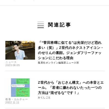
関連記事
「“菅田将暉に似てる”は光栄だけど恐れ
多い（笑）」Z世代のネクストアイコン・
のせりんの素顔。ジェンダフリーファッ
ションにこだわる理由
ニュース
集英社オンライン編集部ニュース班
2023.08.05
Z世代から「おじさん構文」への本音とエ
ール。「若者に嫌われないたった一つの
方法は“混ぜるな”です！」
かくしごと
教養・カルチャー
2022.11.11