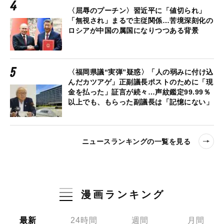
〈屈辱のプーチン〉習近平に「値切られ」
「無視され」まるで主従関係…苦境深刻化の
ロシアが中国の属国になりつつある背景
〈福岡県議“実弾”疑惑〉「人の弱みに付け込
んだカツアゲ」正副議長ポストのために「現
金を払った」証言が続々…声紋鑑定99.99％
以上でも、もらった副議長は「記憶にない」
ニュースランキングの一覧を見る
漫画ランキング
最新
24時間
週間
月間