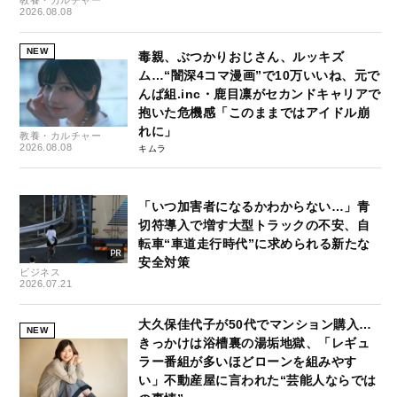
2026.08.08
NEW
毒親、ぶつかりおじさん、ルッキズ
ム…“闇深4コマ漫画”で10万いいね、元で
んぱ組.inc・鹿目凛がセカンドキャリアで
抱いた危機感「このままではアイドル崩
れに」
教養・カルチャー
2026.08.08
キムラ
「いつ加害者になるかわからない…」青
切符導入で増す大型トラックの不安、自
転車“車道走行時代”に求められる新たな
安全対策
ビジネス
2026.07.21
大久保佳代子が50代でマンション購入…
NEW
きっかけは浴槽裏の湯垢地獄、「レギュ
ラー番組が多いほどローンを組みやす
い」不動産屋に言われた“芸能人ならでは