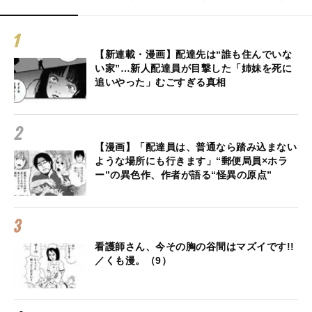
【新連載・漫画】配達先は“誰も住んでいな
い家”…新人配達員が目撃した「姉妹を死に
追いやった」むごすぎる真相
【漫画】「配達員は、普通なら踏み込まない
ような場所にも行きます」“郵便局員×ホラ
ー”の異色作、作者が語る“怪異の原点”
看護師さん、今その胸の谷間はマズイです!!
／くも漫。（9）