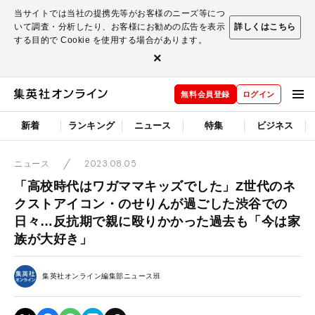
当サイトでは当社の提携先等がお客様のニーズ等につ
いて調査・分析したり、お客様にお勧めの広告を表示
詳しくはこちら
する目的で Cookie を使用する場合があります。
×
無料会員登録
ログイン
新着
ランキング
ニュース
特集
ビジネス
2023.08.05
ニュース
「高校時代はワガママキッズでした」Z世代のネ
クストアイコン・のせりんが過ごした渋谷での
日々…反抗期で親に殴りかかった過去も「今は家
族が大好き」
集英社オンライン編集部ニュース班