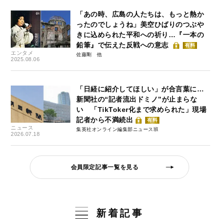
「あの時、広島の人たちは、もっと熱か
ったのでしょうね」美空ひばりのつぶや
きに込められた平和への祈り…『一本の
鉛筆』で伝えた反戦への意志
有料
エンタメ
佐藤剛
2025.08.06
「日経に紹介してほしい」が合言葉に…
新聞社の“記者流出ドミノ”が止まらな
い 「TikToker化まで求められた」現場
記者から不満続出
有料
ニュース
集英社オンライン編集部ニュース班
2026.07.18
会員限定記事一覧を見る
新着記事