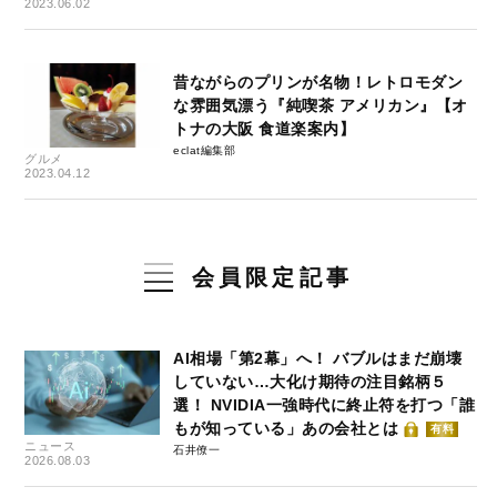
2023.06.02
昔ながらのプリンが名物！レトロモダン
な雰囲気漂う『純喫茶 アメリカン』【オ
トナの大阪 食道楽案内】
eclat編集部
グルメ
2023.04.12
会員限定記事
AI相場「第2幕」へ！ バブルはまだ崩壊
していない…大化け期待の注目銘柄５
選！ NVIDIA一強時代に終止符を打つ「誰
もが知っている」あの会社とは
有料
ニュース
石井僚一
2026.08.03