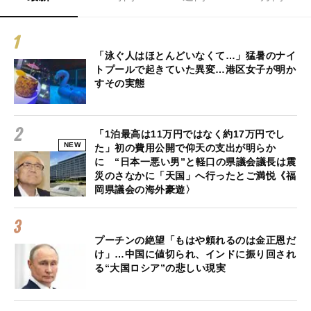
「泳ぐ人はほとんどいなくて…」猛暑のナイ
トプールで起きていた異変…港区女子が明か
すその実態
「1泊最高は11万円ではなく約17万円でし
NEW
た」初の費用公開で仰天の支出が明らか
に “日本一悪い男”と軽口の県議会議長は震
災のさなかに「天国」へ行ったとご満悦《福
岡県議会の海外豪遊〉
プーチンの絶望「もはや頼れるのは金正恩だ
け」…中国に値切られ、インドに振り回され
る“大国ロシア”の悲しい現実