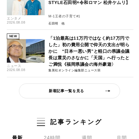
STYLE石田明×令和ロマン 松井ケムリ】
M-1王者の子育て#1
エンタメ
2026.08.08
石田明
NEW
「1泊最高は11万円ではなく約17万円で
した」初の費用公開で仰天の支出が明ら
かに “日本一悪い男”と軽口の県議会議
長は震災のさなかに「天国」へ行ったと
ご満悦《福岡県議会の海外豪遊〉
ニュース
2026.08.08
集英社オンライン編集部ニュース班
新着記事一覧を見る
記事ランキング
最新
24時間
週間
月間