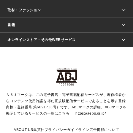
取材・ファッション
少年マンガ
週刊少年ジャンプ
書籍
ファッション・美容
青年マンガ
ジャンプSQ.
Seventeen
週刊ヤングジャンプ
オンラインストア・その他WEBサービス
文芸・文庫・総合
芸能・情報・スポーツ
少女マンガ
Vジャンプ
non-no Web
ヤングジャンプ定期購読デジタル
すばる
Myojo
オンラインストア
りぼん
学芸・ノンフィクション・新書
最強ジャンプ
女性マンガ
@BAILA
ヤンジャン＋
小説すばる
週プレNEWS
マーガレット
集英社OTOコンテンツ
集英社 学芸編集部
少年ジャンプ＋
その他WEBサービス
クッキー
ライトノベル・ノベライズ
MAQUIA ONLINE
となりのヤングジャンプ
集英社 文芸ステーション
週プレ グラジャパ！
別冊マーガレット
SHUEISHA MANGA-ART HERITAGE
集英社 ビジネス書
ゼブラック
ココハナ
SHUEISHA ADNAVI
SPUR.JP
集英社Webマガジン Cobalt
グランドジャンプ
web 集英社文庫
キッズ
web Sportiva
マンガMee
ジャンプキャラクターズストア
集英社新書
ジャンプルーキー！
月刊オフィスユー
ＡＢＪマークは、この電子書店・電子書籍配信サービスが、著作権者か
EDITOR'S LAB
LEE
集英社オレンジ文庫
ウルトラジャンプ
青春と読書
パラスポ＋！
らコンテンツ使用許諾を得た正規版配信サービスであることを示す登録
集英社みらい文庫
リマコミ＋
HAPPY PLUS STORE
集英社新書プラス
ジャンプTOON
商標（登録番号 第6091713号）です。ABJマークの詳細、ABJマークを
Marisol
シフォン文庫
アジア人物史
S-KIDS.LAND
マンガMeets
掲示しているサービスの一覧はこちら →
https://aebs.or.jp/
shueisha vox
よみタイ
S-MANGA
Web éclat
ダッシュエックス文庫
LEEマルシェ
kotoba
集英社ジャンプリミックス
ABOUT US
集英社プライバシーガイドライン
広告掲載について
T JAPAN:The New York Times Style Magazine
JUMP j BOOKS