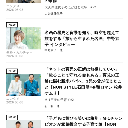
の事情”
エンタメ
大久保佳代子のほどほどな毎日#22
2026.08.08
大久保佳代子
NEW
名画の歴史と背景を知り、時空を超えて
旅をする『旅から生まれた名画』中野京
子 インタビュー
中野京子
教養・カルチャー
2026.08.08
「ネットの育児の正解は無視していい」
NEW
「叱ることで守れる命もある」育児の正
解に悩む新米パパへ、3児の父が伝えたこ
と【NON STYLE石田明×令和ロマン 松井
ケムリ】
エンタメ
M-1王者の子育て#2
2026.08.08
石田明
NEW
「子どもに媚びる笑いは格別」M-1チャン
ピオンが意気投合する子育て論【NON