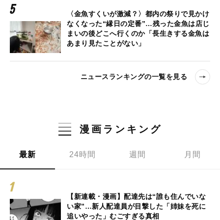
〈金魚すくいが激減？〉都内の祭りで見かけ
なくなった“縁日の定番”…残った金魚は店じ
まいの後どこへ行くのか「長生きする金魚は
あまり見たことがない」
ニュースランキングの一覧を見る
漫画ランキング
最新
24時間
週間
月間
【新連載・漫画】配達先は“誰も住んでいな
い家”…新人配達員が目撃した「姉妹を死に
追いやった」むごすぎる真相