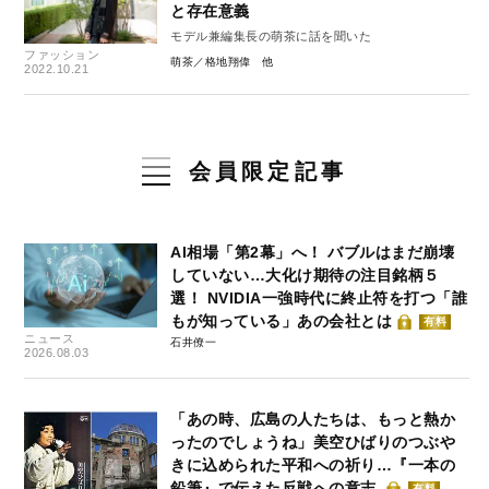
と存在意義
モデル兼編集長の萌茶に話を聞いた
ファッション
萌茶／格地翔偉
2022.10.21
会員限定記事
AI相場「第2幕」へ！ バブルはまだ崩壊
していない…大化け期待の注目銘柄５
選！ NVIDIA一強時代に終止符を打つ「誰
もが知っている」あの会社とは
有料
ニュース
石井僚一
2026.08.03
「あの時、広島の人たちは、もっと熱か
ったのでしょうね」美空ひばりのつぶや
きに込められた平和への祈り…『一本の
鉛筆』で伝えた反戦への意志
有料