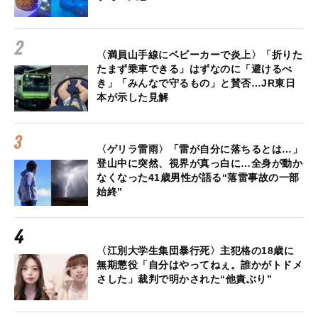
〈満員山手線にベビーカーで炎上〉「折りた
たまず乗車できる」はずなのに「避けるべ
き」「みんなで守るもの」と賛否…JR東日
本が示した見解
〈ゲリラ雷雨〉「雷が自分に落ちるとは…」
登山中に突然、視界が真っ白に…全身が動か
なくなった41歳男性が語る“落雷事故の一部
始終”
〈江別大学生集団暴行死〉主犯格の18歳に
無期懲役「自分はやってねぇ。誰かがトドメ
さした」裁判で明かされた“他責ぶり”