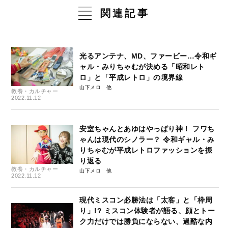
関連記事
光るアンテナ、MD、ファービー…令和ギ
ャル・みりちゃむが決める「昭和レト
ロ」と「平成レトロ」の境界線
山下メロ
教養・カルチャー
2022.11.12
安室ちゃんとあゆはやっぱり神！ フワち
ゃんは現代のシノラー？ 令和ギャル・み
りちゃむが平成レトロファッションを振
り返る
教養・カルチャー
山下メロ
2022.11.12
現代ミスコン必勝法は「太客」と「枠周
り」!? ミスコン体験者が語る、顔とトー
ク力だけでは勝負にならない、過酷な内