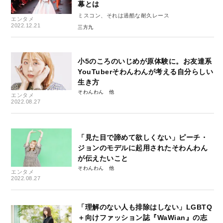
幕とは
ミスコン、それは過酷な耐久レース
エンタメ
2022.12.21
三方九
小5のころのいじめが原体験に。お友達系
YouTuberそわんわんが考える自分らしい
生き方
そわんわん
エンタメ
2022.08.27
「見た目で諦めて欲しくない」ピーチ・
ジョンのモデルに起用されたそわんわん
が伝えたいこと
そわんわん
エンタメ
2022.08.27
「理解のない人も排除はしない」LGBTQ
＋向けファッション誌『WaWian』の志