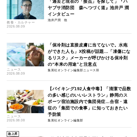
「過去と現在の「接点」を探して」『ハ
ヤブサ消防団 森へつづく道』池井戸 潤
インタビュー
池井戸潤
教養・カルチャー
2026.08.09
「保冷剤は直接皮膚に当てないで。水疱
ができた人も」X投稿が話題…「凍傷にな
るリスク」メーカーが呼びかける保冷剤
の“本来の用途”と注意点
ニュース
集英社オンライン編集部ニュース班
2026.08.09
【バイキング192人食中毒】「清潔で品数
の多い感じのいいレストラン」静岡のス
ポーツ宿泊施設内で集団発症…合宿・遠
征の「集団での食事」に知っておきたい
予防策
ニュース
2026.08.08
集英社オンライン編集部
急上昇