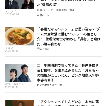
た“疑惑の涙”
金属バットの「酒辛肉鮪」#61
エンタメ
2026.08.09
金属バット
「春雨だからヘルシー」は思い込み？ ブ
ームの麻辣湯に潜む“ヘルシーの落とし
穴” 管理栄養士が勧める「具材」と避け
たい組み合わせ
グルメ
千駄木雄大
2026.08.09
二十年間演劇で培ってきた「身体を描き
込む技術」を注ぎ込みました『おもちゃ
の指輪がほしいねん』ピンク地底人3号×
本谷有希子
教養・カルチャー
ピンク地底人３号
2026.08.09
「アクションってしんどいな」本当に死