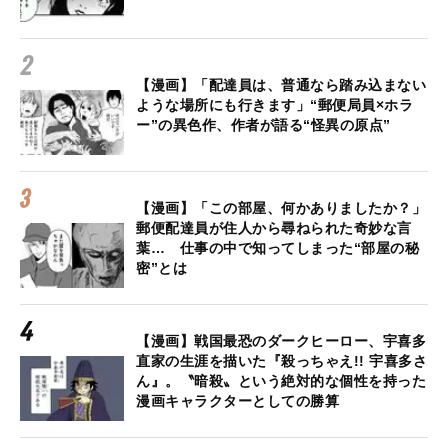
【漫画】「配達員は、普通なら踏み込まない
ような場所にも行きます」“郵便局員×ホラ
ー”の異色作、作者が語る“怪異の原点”
【漫画】「この部屋、何かありましたか？」
郵便配達員が住人から尋ねられた奇妙な言
葉… 仕事の中で知ってしまった“部屋の秘
密”とは
【漫画】戦国最恐のダークヒーロー、宇喜多
直家の生涯を描いた『殺っちゃえ!! 宇喜多さ
ん』。〝暗殺〟という絶対的な個性を持った
漫画キャラクターとしての勝算