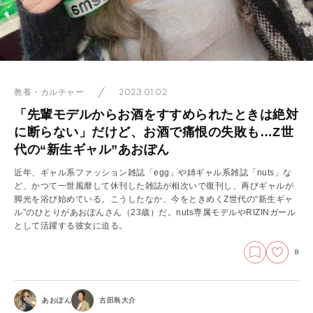
2023.01.02
教養・カルチャー
「先輩モデルからお酒をすすめられたときは絶対
に断らない」だけど、お酒で痛恨の失敗も…Z世
代の“新生ギャル”あおぽん
近年、ギャル系ファッション雑誌「egg」や姉ギャル系雑誌「nuts」な
ど、かつて一世風靡して休刊した雑誌が相次いで復刊し、再びギャルが
脚光を浴び始めている。こうしたなか、今をときめくZ世代の“新生ギャ
ル”のひとりがあおぽんさん（23歳）だ。nuts専属モデルやRIZINガール
として活躍する彼女に迫る。
8
あおぽん
古田島大介