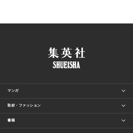
マンガ
取材・ファッション
少年マンガ
週刊少年ジャンプ
書籍
ファッション・美容
青年マンガ
ジャンプSQ.