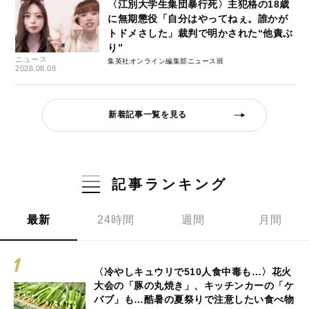
〈江別大学生集団暴行死〉主犯格の18歳
に無期懲役「自分はやってねぇ。誰かが
トドメさした」裁判で明かされた“他責ぶ
り”
ニュース
集英社オンライン編集部ニュース班
2026.08.08
新着記事一覧を見る
記事ランキング
最新
24時間
週間
月間
〈冷やしキュウリで510人食中毒も…〉花火
大会の「豚の丸焼き」、キッチンカーの「ケ
バブ」も…酷暑の夏祭りで注意したい食べ物