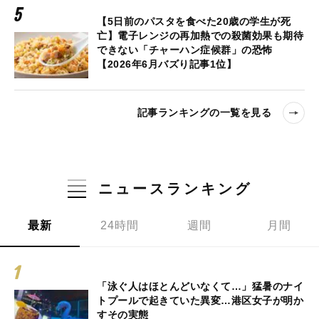
【5日前のパスタを食べた20歳の学生が死
亡】電子レンジの再加熱での殺菌効果も期待
できない「チャーハン症候群」の恐怖
【2026年6月バズり記事1位】
記事ランキングの一覧を見る
ニュースランキング
最新
24時間
週間
月間
「泳ぐ人はほとんどいなくて…」猛暑のナイ
トプールで起きていた異変…港区女子が明か
すその実態