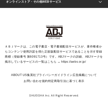
Seventeen
週刊ヤングジャンプ
オンラインストア・その他WEBサービス
文芸・文庫・総合
芸能・情報・スポーツ
少女マンガ
Vジャンプ
non-no Web
ヤングジャンプ定期購読デジタル
すばる
Myojo
オンラインストア
りぼん
学芸・ノンフィクション・新書
最強ジャンプ
女性マンガ
@BAILA
ヤンジャン＋
小説すばる
週プレNEWS
マーガレット
集英社OTOコンテンツ
集英社 学芸編集部
少年ジャンプ＋
その他WEBサービス
クッキー
ライトノベル・ノベライズ
MAQUIA ONLINE
となりのヤングジャンプ
集英社 文芸ステーション
週プレ グラジャパ！
別冊マーガレット
SHUEISHA MANGA-ART HERITAGE
集英社 ビジネス書
ゼブラック
ココハナ
SHUEISHA ADNAVI
SPUR.JP
集英社Webマガジン Cobalt
グランドジャンプ
web 集英社文庫
キッズ
web Sportiva
マンガMee
ジャンプキャラクターズストア
集英社新書
ジャンプルーキー！
月刊オフィスユー
ＡＢＪマークは、この電子書店・電子書籍配信サービスが、著作権者か
EDITOR'S LAB
LEE
集英社オレンジ文庫
ウルトラジャンプ
青春と読書
パラスポ＋！
らコンテンツ使用許諾を得た正規版配信サービスであることを示す登録
集英社みらい文庫
リマコミ＋
HAPPY PLUS STORE
集英社新書プラス
ジャンプTOON
商標（登録番号 第6091713号）です。ABJマークの詳細、ABJマークを
Marisol
シフォン文庫
アジア人物史
S-KIDS.LAND
マンガMeets
掲示しているサービスの一覧はこちら →
https://aebs.or.jp/
shueisha vox
よみタイ
S-MANGA
Web éclat
ダッシュエックス文庫
LEEマルシェ
kotoba
集英社ジャンプリミックス
ABOUT US
集英社プライバシーガイドライン
広告掲載について
T JAPAN:The New York Times Style Magazine
JUMP j BOOKS
お問い合わせ
規約
特定商取引法に基づく表示
SHOP Marisol
e!集英社
集英社コミック文庫
集英社女性誌ポータル
éclat premium
imidas
MEN'S NON-NO WEB
SHUEISHA Inc. All Right Reserved.
mirabella
UOMO