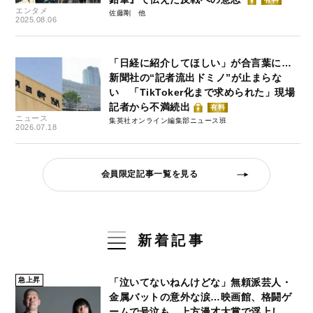
エンタメ
佐藤剛
2025.08.06
「日経に紹介してほしい」が合言葉に…
新聞社の“記者流出ドミノ”が止まらな
い 「TikToker化まで求められた」現場
記者から不満続出
有料
ニュース
集英社オンライン編集部ニュース班
2026.07.18
会員限定記事一覧を見る
新着記事
急上昇
「泣いてないねんけどな」無頼派芸人・
金属バットの意外な涙…映画館、格闘ゲ
ームで号泣も、上方漫才大賞で浮上し