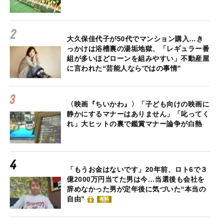
大久保佳代子が50代でマンション購入…き
っかけは浴槽裏の湯垢地獄、「レギュラー番
組が多いほどローンを組みやすい」不動産屋
に言われた“芸能人ならではの事情”
〈映画『ちいかわ』〉「子ども向けの映画に
静かにするマナーはありません」「叱ってく
れ」大ヒットの裏で鑑賞マナー論争が白熱
「もうお金はないです」20年前、ロト6で３
億2000万円当てた男は今…当選後も会社を
辞めなかった男が定年後に気づいた“本当の
自由”
有料