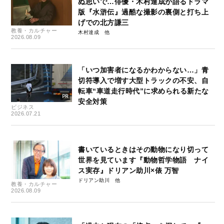
ぬ思いで…俳優・木村達成が語るドラマ
版『水滸伝』過酷な撮影の裏側と打ち上
げでの北方謙三
教養・カルチャー
木村達成
2026.08.09
「いつ加害者になるかわからない…」青
切符導入で増す大型トラックの不安、自
転車“車道走行時代”に求められる新たな
安全対策
ビジネス
2026.07.21
書いているときはその動物になり切って
世界を見ています『動物哲学物語 ナイ
ス実存』ドリアン助川×俵 万智
ドリアン助川
教養・カルチャー
2026.08.09