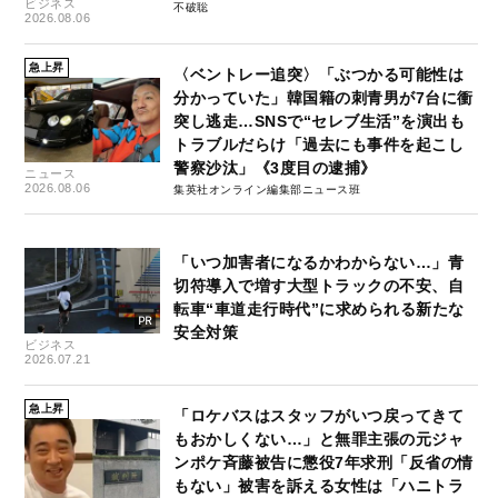
ビジネス
不破聡
2026.08.06
急上昇
〈ベントレー追突〉「ぶつかる可能性は
分かっていた」韓国籍の刺青男が7台に衝
突し逃走…SNSで“セレブ生活”を演出も
トラブルだらけ「過去にも事件を起こし
警察沙汰」《3度目の逮捕》
ニュース
2026.08.06
集英社オンライン編集部ニュース班
「いつ加害者になるかわからない…」青
切符導入で増す大型トラックの不安、自
転車“車道走行時代”に求められる新たな
安全対策
ビジネス
2026.07.21
急上昇
「ロケバスはスタッフがいつ戻ってきて
もおかしくない…」と無罪主張の元ジャ
ンポケ斉藤被告に懲役7年求刑「反省の情
もない」被害を訴える女性は「ハニトラ