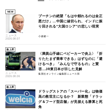
NEW
プーチンの絶望「もはや頼れるのは金正
恩だけ」…中国に値切られ、インドに振
り回される“大国ロシア”の悲しい現実
ニュース
小倉健一
2026.08.07
急上昇
〈満員山手線にベビーカーで炎上〉「折
りたたまず乗車できる」はずなのに「避
けるべき」「みんなで守るもの」と賛
否…JR東日本が示した見解
ニュース
集英社オンライン編集部ニュース班
2026.08.06
急上昇
ドラッグストアの「スーパー化」は物価
高の救世主になるか？ 新業態「ドラッ
グ＆フード型店舗」が見据える勝算と死
角