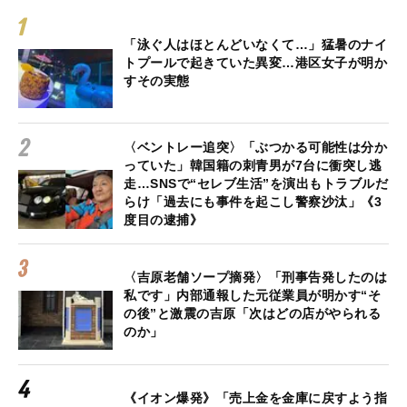
「泳ぐ人はほとんどいなくて…」猛暑のナイ
トプールで起きていた異変…港区女子が明か
すその実態
〈ベントレー追突〉「ぶつかる可能性は分か
っていた」韓国籍の刺青男が7台に衝突し逃
走…SNSで“セレブ生活”を演出もトラブルだ
らけ「過去にも事件を起こし警察沙汰」《3
度目の逮捕》
〈吉原老舗ソープ摘発〉「刑事告発したのは
私です」内部通報した元従業員が明かす“そ
の後”と激震の吉原「次はどの店がやられる
のか」
《イオン爆発》「売上金を金庫に戻すよう指