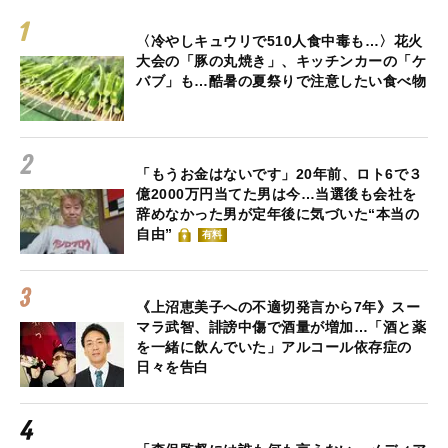
〈冷やしキュウリで510人食中毒も…〉花火
大会の「豚の丸焼き」、キッチンカーの「ケ
バブ」も…酷暑の夏祭りで注意したい食べ物
「もうお金はないです」20年前、ロト6で３
億2000万円当てた男は今…当選後も会社を
辞めなかった男が定年後に気づいた“本当の
自由”
有料
《上沼恵美子への不適切発言から7年》スー
マラ武智、誹謗中傷で酒量が増加…「酒と薬
を一緒に飲んでいた」アルコール依存症の
日々を告白