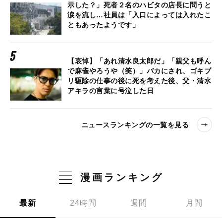
示した？」死者２名のハビタの店長に問うと
涙を流し…社員は「入口によっては入れたこ
ともあったようです」
【哀悼】「あれ清水良太郎だ」「親父も呼ん
で麻雀やろうや（笑）」バカにされ、ゴキブ
リ駆除の仕事の後に死を考えた後、父・清水
アキラの言葉に号泣した日
ニュースランキングの一覧を見る
漫画ランキング
最新
24時間
週間
月間