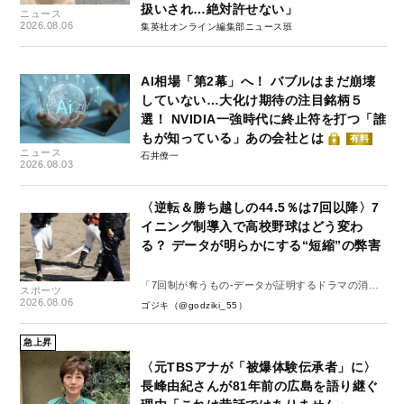
扱いされ…絶対許せない」
ニュース
2026.08.06
集英社オンライン編集部ニュース班
AI相場「第2幕」へ！ バブルはまだ崩壊
していない…大化け期待の注目銘柄５
選！ NVIDIA一強時代に終止符を打つ「誰
もが知っている」あの会社とは
有料
ニュース
石井僚一
2026.08.03
〈逆転＆勝ち越しの44.5％は7回以降〉7
イニング制導入で高校野球はどう変わ
る？ データが明らかにする“短縮”の弊害
「7回制が奪うもの-データが証明するドラマの消
スポーツ
失-」
2026.08.06
ゴジキ（@godziki_55）
急上昇
〈元TBSアナが「被爆体験伝承者」に〉
長峰由紀さんが81年前の広島を語り継ぐ