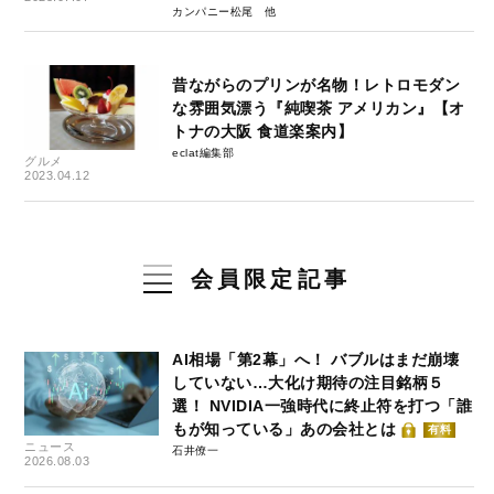
カンパニー松尾
昔ながらのプリンが名物！レトロモダン
な雰囲気漂う『純喫茶 アメリカン』【オ
トナの大阪 食道楽案内】
eclat編集部
グルメ
2023.04.12
会員限定記事
AI相場「第2幕」へ！ バブルはまだ崩壊
していない…大化け期待の注目銘柄５
選！ NVIDIA一強時代に終止符を打つ「誰
もが知っている」あの会社とは
有料
ニュース
石井僚一
2026.08.03