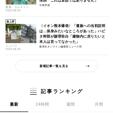
理由「これは昔話ではありません」
中島早苗
教養・カルチャー
2026.08.06
急上昇
〈イオン熊本爆発〉「遺族への当初説明
は…保身みたいなところがあった」ハビ
タ幹部が謝罪告白「建物内に戻りたいと
本人は言ってなかった」
ニュース
集英社オンライン編集部ニュース班
2026.08.05
新着記事一覧を見る
記事ランキング
最新
24時間
週間
月間