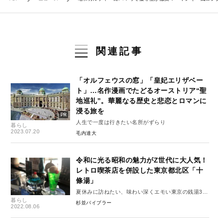
関連記事
「オルフェウスの窓」「皇妃エリザベー
ト」…名作漫画でたどるオーストリア“聖
地巡礼”。華麗なる歴史と悲恋とロマンに
浸る旅を
人生で一度は行きたい名所がずらり
暮らし
2023.07.20
毛内達大
令和に光る昭和の魅力がZ世代に大人気！
レトロ喫茶店を併設した東京都北区「十
條湯」
夏休みに訪ねたい、味わい深くエモい東京の銭湯3選
暮らし
vol.1
杉並バイブラー
2022.08.06