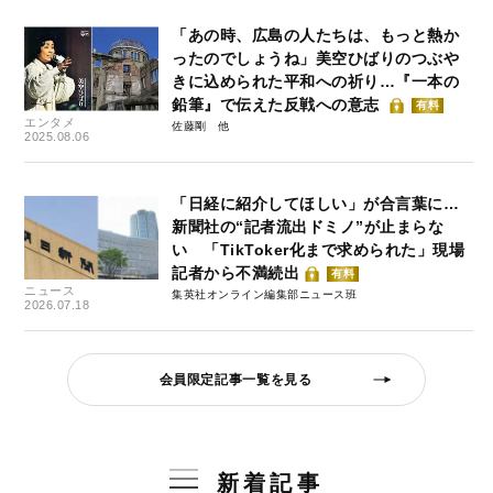
「あの時、広島の人たちは、もっと熱か
ったのでしょうね」美空ひばりのつぶや
きに込められた平和への祈り…『一本の
鉛筆』で伝えた反戦への意志
有料
エンタメ
佐藤剛
2025.08.06
「日経に紹介してほしい」が合言葉に…
新聞社の“記者流出ドミノ”が止まらな
い 「TikToker化まで求められた」現場
記者から不満続出
有料
ニュース
集英社オンライン編集部ニュース班
2026.07.18
会員限定記事一覧を見る
新着記事