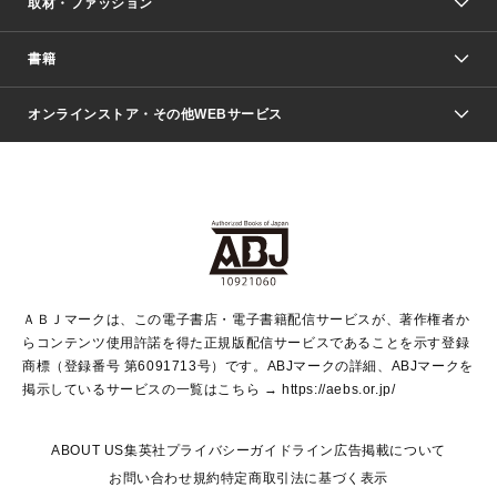
取材・ファッション
少年マンガ
週刊少年ジャンプ
書籍
ファッション・美容
青年マンガ
ジャンプSQ.
Seventeen
週刊ヤングジャンプ
オンラインストア・その他WEBサービス
文芸・文庫・総合
芸能・情報・スポーツ
少女マンガ
Vジャンプ
non-no Web
ヤングジャンプ定期購読デジタル
すばる
Myojo
オンラインストア
りぼん
学芸・ノンフィクション・新書
最強ジャンプ
女性マンガ
@BAILA
ヤンジャン＋
小説すばる
週プレNEWS
マーガレット
集英社OTOコンテンツ
集英社 学芸編集部
少年ジャンプ＋
その他WEBサービス
クッキー
ライトノベル・ノベライズ
MAQUIA ONLINE
となりのヤングジャンプ
集英社 文芸ステーション
週プレ グラジャパ！
別冊マーガレット
SHUEISHA MANGA-ART HERITAGE
集英社 ビジネス書
ゼブラック
ココハナ
SHUEISHA ADNAVI
SPUR.JP
集英社Webマガジン Cobalt
グランドジャンプ
web 集英社文庫
キッズ
web Sportiva
マンガMee
ジャンプキャラクターズストア
集英社新書
ジャンプルーキー！
月刊オフィスユー
ＡＢＪマークは、この電子書店・電子書籍配信サービスが、著作権者か
EDITOR'S LAB
LEE
集英社オレンジ文庫
ウルトラジャンプ
青春と読書
パラスポ＋！
らコンテンツ使用許諾を得た正規版配信サービスであることを示す登録
集英社みらい文庫
リマコミ＋
HAPPY PLUS STORE
集英社新書プラス
ジャンプTOON
商標（登録番号 第6091713号）です。ABJマークの詳細、ABJマークを
Marisol
シフォン文庫
アジア人物史
S-KIDS.LAND
マンガMeets
掲示しているサービスの一覧はこちら →
https://aebs.or.jp/
shueisha vox
よみタイ
S-MANGA
Web éclat
ダッシュエックス文庫
LEEマルシェ
kotoba
集英社ジャンプリミックス
ABOUT US
集英社プライバシーガイドライン
広告掲載について
T JAPAN:The New York Times Style Magazine
JUMP j BOOKS
お問い合わせ
規約
特定商取引法に基づく表示
SHOP Marisol
e!集英社
集英社コミック文庫