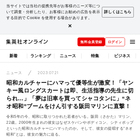
当サイトでは当社の提携先等がお客様のニーズ等につ
いて調査・分析したり、お客様にお勧めの広告を表示
詳しくはこちら
する目的で Cookie を使用する場合があります。
×
無料会員登録
ログイン
新着
ランキング
ニュース
特集
ビジネス
2023.07.21
ニュース
昭和カルチャーにハマって優等生が激変！「ヤン
キー風ロングスカートは即、生活指導の先生に切
られ…」「夢は旧車を買ってシャコタンに」“ネ
オ昭和”ブームをけん引する阪田マリンに直撃！
令和5年の今、昭和に取りつかれた若者がいる。阪田（さかた）マリン、
22歳。2000年生まれの彼女はなぜスケバンやボディコン、シティポップ
といった昭和カルチャーにハマったのか。そして、彼女の提唱する“ネオ
昭和”とは。彼女の魅力に迫る。