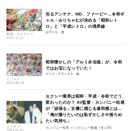
光るアンテナ、MD、ファービー…令和ギ
ャル・みりちゃむが決める「昭和レト
ロ」と「平成レトロ」の境界線
山下メロ
教養・カルチャー
2022.11.12
昭和懐かしの「アルミ弁当箱」が、令和
ではお宝になっていた！
マツド・デラックス
エンタメ
2022.08.29
セクシー業界は昭和・平成・令和でどう
変わったのか？ AV監督・カンパニー松尾
が「頑張る」女優に感じる違和感とは…
「俺が撮りたいのは恥ずかしさや後ろめ
たい気持ち」
エンタメ
カンパニー松尾 インタビュー後編（全２回）
2023.07.07