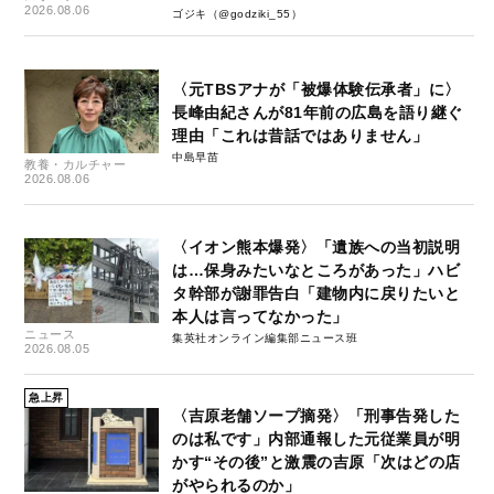
失-」
2026.08.06
ゴジキ（@godziki_55）
〈元TBSアナが「被爆体験伝承者」に〉
長峰由紀さんが81年前の広島を語り継ぐ
理由「これは昔話ではありません」
中島早苗
教養・カルチャー
2026.08.06
〈イオン熊本爆発〉「遺族への当初説明
は…保身みたいなところがあった」ハビ
タ幹部が謝罪告白「建物内に戻りたいと
本人は言ってなかった」
ニュース
集英社オンライン編集部ニュース班
2026.08.05
急上昇
〈吉原老舗ソープ摘発〉「刑事告発した
のは私です」内部通報した元従業員が明
かす“その後”と激震の吉原「次はどの店
がやられるのか」