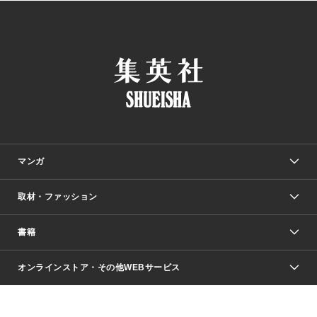
マンガ
取材・ファッション
少年マンガ
週刊少年ジャンプ
書籍
ファッション・美容
青年マンガ
ジャンプSQ.
Seventeen
週刊ヤングジャンプ
オンラインストア・その他WEBサービス
文芸・文庫・総合
芸能・情報・スポーツ
少女マンガ
Vジャンプ
non-no Web
ヤングジャンプ定期購読デジタル
すばる
Myojo
オンラインストア
りぼん
学芸・ノンフィクション・新書
最強ジャンプ
女性マンガ