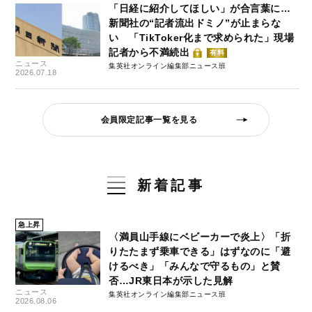
「日経に紹介してほしい」が合言葉に…
新聞社の“記者流出ドミノ”が止まらな
い 「TikToker化まで求められた」現場
記者から不満続出
有料
ニュース
集英社オンライン編集部ニュース班
2026.07.18
会員限定記事一覧を見る
新着記事
急上昇
〈満員山手線にベビーカーで炎上〉「折
りたたまず乗車できる」はずなのに「避
けるべき」「みんなで守るもの」と賛
否…JR東日本が示した見解
ニュース
集英社オンライン編集部ニュース班
2026.08.06