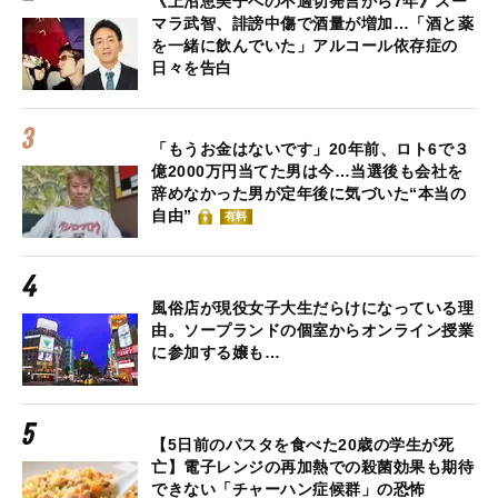
《上沼恵美子への不適切発言から7年》スー
マラ武智、誹謗中傷で酒量が増加…「酒と薬
を一緒に飲んでいた」アルコール依存症の
日々を告白
「もうお金はないです」20年前、ロト6で３
億2000万円当てた男は今…当選後も会社を
辞めなかった男が定年後に気づいた“本当の
自由”
有料
風俗店が現役女子大生だらけになっている理
由。ソープランドの個室からオンライン授業
に参加する嬢も…
【5日前のパスタを食べた20歳の学生が死
亡】電子レンジの再加熱での殺菌効果も期待
できない「チャーハン症候群」の恐怖