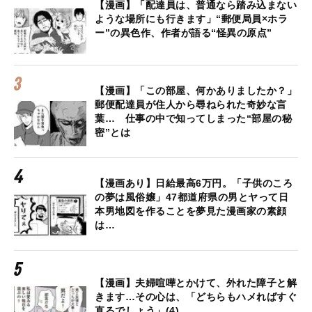
【漫画】「配達員は、普通なら踏み込まない
ような場所にも行きます」“郵便局員×ホラ
ー”の異色作、作者が語る“怪異の原点”
【漫画】「この部屋、何かありましたか？」
郵便配達員が住人から尋ねられた奇妙な言
葉… 仕事の中で知ってしまった“部屋の秘
密”とは
【漫画あり】日給最高6万円。「子供のころ
の夢は風俗嬢」47都道府県の男とヤって日
本男地図を作ることを夢見た漫画家の素顔
は…
【漫画】夫婦喧嘩とかけて、外れた障子と解
きます…その心は、「どちらもハメればすぐ
直るでしょう」(4)