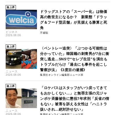
急上昇
ドラッグストアの「スーパー化」は物価
高の救世主になるか？ 新業態「ドラッ
グ＆フード型店舗」が見据える勝算と死
角
ビジネス
不破聡
2026.08.06
急上昇
〈ベントレー追突〉「ぶつかる可能性は
分かっていた」韓国籍の刺青男が7台に衝
突し逃走…SNSで“セレブ生活”を演出も
トラブルだらけ「過去にも事件を起こし
警察沙汰」《3度目の逮捕》
ニュース
2026.08.06
集英社オンライン編集部ニュース班
急上昇
「ロケバスはスタッフがいつ戻ってきて
もおかしくない…」と無罪主張の元ジャ
ンポケ斉藤被告に懲役7年求刑「反省の情
もない」被害を訴える女性は「ハニトラ
扱いされ…絶対許せない」
ニュース
2026.08.06
集英社オンライン編集部ニュース班