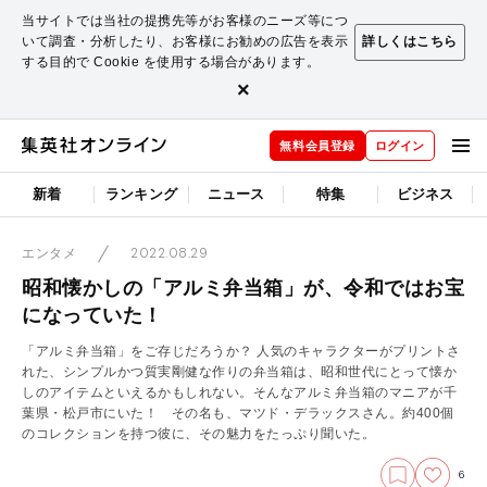
当サイトでは当社の提携先等がお客様のニーズ等につ
いて調査・分析したり、お客様にお勧めの広告を表示
詳しくはこちら
する目的で Cookie を使用する場合があります。
×
無料会員登録
ログイン
新着
ランキング
ニュース
特集
ビジネス
2022.08.29
エンタメ
昭和懐かしの「アルミ弁当箱」が、令和ではお宝
になっていた！
「アルミ弁当箱」をご存じだろうか？ 人気のキャラクターがプリントさ
れた、シンプルかつ質実剛健な作りの弁当箱は、昭和世代にとって懐か
しのアイテムといえるかもしれない。そんなアルミ弁当箱のマニアが千
葉県・松戸市にいた！ その名も、マツド・デラックスさん。約400個
のコレクションを持つ彼に、その魅力をたっぷり聞いた。
6