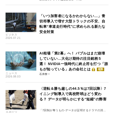
「いつ加害者になるかわからない…」青
切符導入で増す大型トラックの不安、自
転車“車道走行時代”に求められる新たな
安全対策
ビジネス
2026.07.21
AI相場「第2幕」へ！ バブルはまだ崩壊
していない…大化け期待の注目銘柄５
選！ NVIDIA一強時代に終止符を打つ「誰
もが知っている」あの会社とは
有料
ニュース
石井僚一
2026.08.03
〈逆転＆勝ち越しの44.5％は7回以降〉7
イニング制導入で高校野球はどう変わ
る？ データが明らかにする“短縮”の弊害
「7回制が奪うもの-データが証明するドラマの消
スポーツ