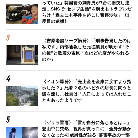
っていた」韓国籍の刺青男が7台に衝突し逃
走…SNSで“セレブ生活”を演出もトラブルだ
らけ「過去にも事件を起こし警察沙汰」《3
度目の逮捕》
〈吉原老舗ソープ摘発〉「刑事告発したのは
私です」内部通報した元従業員が明かす“そ
の後”と激震の吉原「次はどの店がやられる
のか」
《イオン爆発》「売上金を金庫に戻すよう指
示した？」死者２名のハビタの店長に問うと
涙を流し…社員は「入口によっては入れたこ
ともあったようです」
〈ゲリラ雷雨〉「雷が自分に落ちるとは…」
登山中に突然、視界が真っ白に…全身が動か
なくなった41歳男性が語る“落雷事故の一部