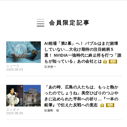
会員限定記事
AI相場「第2幕」へ！ バブルはまだ崩壊
していない…大化け期待の注目銘柄５
選！ NVIDIA一強時代に終止符を打つ「誰
もが知っている」あの会社とは
有料
ニュース
石井僚一
2026.08.03
「あの時、広島の人たちは、もっと熱か
ったのでしょうね」美空ひばりのつぶや
きに込められた平和への祈り…『一本の
鉛筆』で伝えた反戦への意志
有料
エンタメ
佐藤剛
2025.08.06