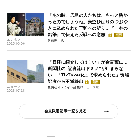
「あの時、広島の人たちは、もっと熱か
ったのでしょうね」美空ひばりのつぶや
きに込められた平和への祈り…『一本の
鉛筆』で伝えた反戦への意志
有料
エンタメ
佐藤剛
2025.08.06
「日経に紹介してほしい」が合言葉に…
新聞社の“記者流出ドミノ”が止まらな
い 「TikToker化まで求められた」現場
記者から不満続出
有料
ニュース
集英社オンライン編集部ニュース班
2026.07.18
会員限定記事一覧を見る