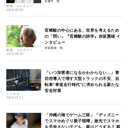
佐藤雫
教養・カルチャー
2026.08.08
宮﨑駿の中心にある、世界を考えるため
の「問い」『宮﨑駿の詩学』赤坂憲雄 イ
ンタビュー
赤坂憲雄
教養・カルチャー
2026.08.08
「いつ加害者になるかわからない…」青
切符導入で増す大型トラックの不安、自
転車“車道走行時代”に求められる新たな
安全対策
ビジネス
2026.07.21
「沖縄の海でゲーム三昧」「ディズニー
でスマホめぐり親子喧嘩」旅先でスマホ
を手放さない子ども、親はどうする？ 親