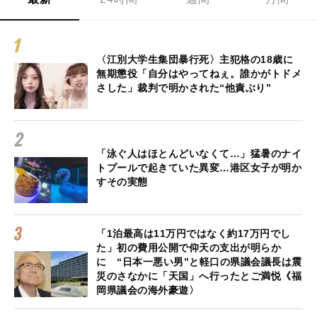
〈江別大学生集団暴行死〉主犯格の18歳に
無期懲役「自分はやってねぇ。誰かがトドメ
さした」裁判で明かされた“他責ぶり”
「泳ぐ人はほとんどいなくて…」猛暑のナイ
トプールで起きていた異変…港区女子が明か
すその実態
「1泊最高は11万円ではなく約17万円でし
た」初の費用公開で仰天の支出が明らか
に “日本一悪い男”と軽口の県議会議長は震
災のさなかに「天国」へ行ったとご満悦《福
岡県議会の海外豪遊〉