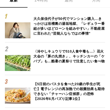
最新
24時間
週間
月間
大久保佳代子が50代でマンション購入…き
っかけは浴槽裏の湯垢地獄、「レギュラー番
組が多いほどローンを組みやすい」不動産屋
に言われた“芸能人ならではの事情”
〈冷やしキュウリで510人食中毒も…〉花火
大会の「豚の丸焼き」、キッチンカーの「ケ
バブ」も…酷暑の夏祭りで注意したい食べ物
【5日前のパスタを食べた20歳の学生が死
亡】電子レンジの再加熱での殺菌効果も期待
できない「チャーハン症候群」の恐怖
【2026年6月バズり記事1位】