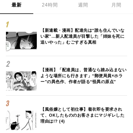
最新
24時間
週間
月間
【新連載・漫画】配達先は“誰も住んでいな
い家”…新人配達員が目撃した「姉妹を死に
追いやった」むごすぎる真相
【漫画】「配達員は、普通なら踏み込まない
ような場所にも行きます」“郵便局員×ホラ
ー”の異色作、作者が語る“怪異の原点”
【風俗嬢として初仕事】着衣即を要求され
て、OKしたもののお客さまにマジギレした
理由は!? (4)