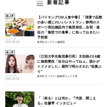
新着記事
急上昇
【バイキング192人食中毒】「清潔で品数
の多い感じのいいレストラン」静岡のス
ポーツ宿泊施設内で集団発症…合宿・遠
征の「集団での食事」に知っておきたい
予防策
ニュース
2026.08.08
集英社オンライン編集部
急上昇
〈江別大学生集団暴行死〉主犯格の18歳
に無期懲役「自分はやってねぇ。誰かが
トドメさした」裁判で明かされた“他責ぶ
り”
ニュース
集英社オンライン編集部ニュース班
2026.08.08
「〈保る〉とは何か」『汽笛、聞こえ
る』佐藤雫 インタビュー