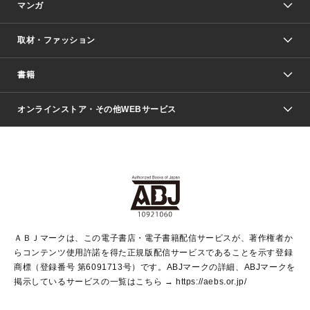
マンガ
取材・ファッション
少年マンガ
週刊少年ジャンプ
書籍
ファッション・美容
青年マンガ
ジャンプSQ.
Seventeen
週刊ヤングジャンプ
オンラインストア・その他WEBサービス
文芸・文庫・総合
芸能・情報・スポーツ
少女マンガ
Vジャンプ
non-no Web
ヤングジャンプ定期購読デジタル
すばる
Myojo
オンラインストア
りぼん
学芸・ノンフィクション・新書
最強ジャンプ
女性マンガ
@BAILA
ヤンジャン＋
小説すばる
週プレNEWS
マーガレット
集英社OTOコンテンツ
集英社 学芸編集部
少年ジャンプ＋
その他WEBサービス
クッキー
ライトノベル・ノベライズ
MAQUIA ONLINE
となりのヤングジャンプ
集英社 文芸ステーション
週プレ グラジャパ！
別冊マーガレット
SHUEISHA MANGA-ART HERITAGE
集英社 ビジネス書
ゼブラック
ココハナ
SHUEISHA ADNAVI
SPUR.JP
集英社Webマガジン Cobalt
グランドジャンプ
web 集英社文庫
キッズ
web Sportiva
マンガMee
ジャンプキャラクターズストア
集英社新書
ジャンプルーキー！
月刊オフィスユー
ＡＢＪマークは、この電子書店・電子書籍配信サービスが、著作権者か
EDITOR'S LAB
LEE
集英社オレンジ文庫
ウルトラジャンプ
青春と読書
パラスポ＋！
らコンテンツ使用許諾を得た正規版配信サービスであることを示す登録
集英社みらい文庫
リマコミ＋
HAPPY PLUS STORE
集英社新書プラス
ジャンプTOON
商標（登録番号 第6091713号）です。ABJマークの詳細、ABJマークを
Marisol
シフォン文庫
アジア人物史
S-KIDS.LAND
マンガMeets
掲示しているサービスの一覧はこちら →
https://aebs.or.jp/
shueisha vox
よみタイ
S-MANGA
Web éclat
ダッシュエックス文庫