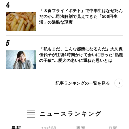
「３食フライドポテト」で中学生はなぜ死ん
だのか…司法解剖で見えてきた「500円生
活」の過酷な現実
「私もまだ、こんな感情になるんだ」大久保
佳代子が往復4時間かけて会いに行った“話題
の子猿”…愛犬の老いに重ねた思いとは
記事ランキングの一覧を見る
ニュースランキング
最新
24時間
週間
月間