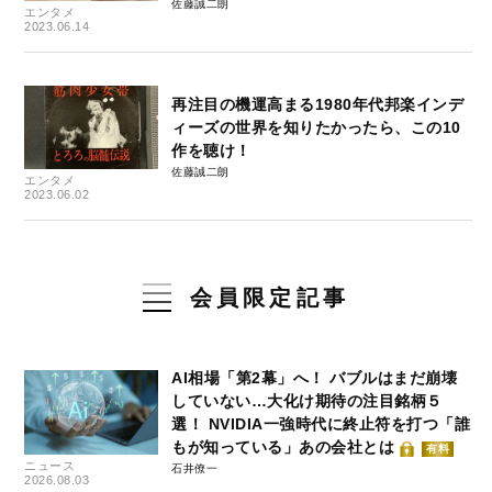
佐藤誠二朗
エンタメ
2023.06.14
再注目の機運高まる1980年代邦楽インデ
ィーズの世界を知りたかったら、この10
作を聴け！
佐藤誠二朗
エンタメ
2023.06.02
会員限定記事
AI相場「第2幕」へ！ バブルはまだ崩壊
していない…大化け期待の注目銘柄５
選！ NVIDIA一強時代に終止符を打つ「誰
もが知っている」あの会社とは
有料
ニュース
石井僚一
2026.08.03