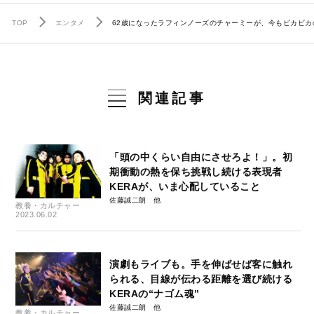
TOP
エンタメ
62歳になったラフィンノーズのチャーミーが、今もビカビカ
関連記事
「頭の中くらい自由にさせろよ！」。初
期衝動の熱を保ち挑戦し続ける表現者
KERAが、いま心配していること
佐藤誠二朗
教養・カルチャー
2023.06.02
演劇もライブも。手を伸ばせば客に触れ
られる、目線が伝わる距離を選び続ける
KERAの“ナゴム魂”
佐藤誠二朗
教養・カルチャー