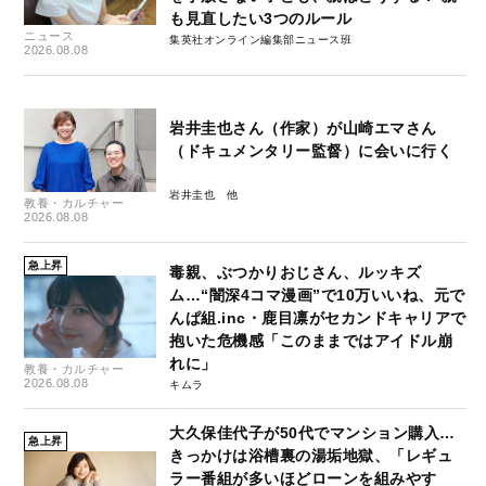
も見直したい3つのルール
ニュース
集英社オンライン編集部ニュース班
2026.08.08
岩井圭也さん（作家）が山崎エマさん
（ドキュメンタリー監督）に会いに行く
岩井圭也
教養・カルチャー
2026.08.08
急上昇
毒親、ぶつかりおじさん、ルッキズ
ム…“闇深4コマ漫画”で10万いいね、元で
んぱ組.inc・鹿目凛がセカンドキャリアで
抱いた危機感「このままではアイドル崩
れに」
教養・カルチャー
2026.08.08
キムラ
大久保佳代子が50代でマンション購入…
急上昇
きっかけは浴槽裏の湯垢地獄、「レギュ
ラー番組が多いほどローンを組みやす