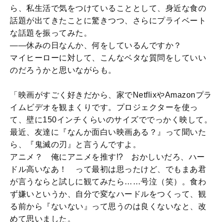
ら、私生活で気をつけていることとして、身近な食の
話題が出てきたことに驚きつつ、さらにプライベート
な話題を振ってみた。
――休みの日なんか、何をしているんですか？
マイヒーローに対して、こんなベタな質問をしていい
のだろうかと思いながらも。
「映画がすごく好きだから、家でNetflixやAmazonプラ
イムビデオを観まくりです。プロジェクターを使っ
て、壁に150インチくらいのサイズででっかく映して。
最近、友達に『なんか面白い映画ある？』って聞いた
ら、『鬼滅の刃』と言うんですよ。
アニメ？ 俺にアニメを推す!? おかしいだろ、ハー
ドル高いなあ！ って最初は思ったけど、でもまあ君
が言うならと試しに観てみたら……号泣（笑）。食わ
ず嫌いというか、自分で変なハードルをつくって、観
る前から『ないない』って思うのは良くないなと、改
めて思いました。