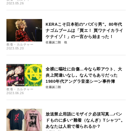
2023.05.26
KERAこそ日本初の“バズり男”。80年代
ナゴムブームは「買エ！ 買ワナイカライ
ケナイゾ！」の一言から始まった！
佐藤誠二朗
教養・カルチャー
2023.05.20
全裸に嘔吐に自傷…今なら即アウト、大
炎上間違いなし。なんでもありだった
1980年代アングラ音楽シーン事件簿
佐藤誠二朗
教養・カルチャー
2023.06.26
放送禁止用語にモザイク必須写真…バン
ドものに多い“難着（なんぎ）Tシャツ”。
あなたは人前で着られるか？