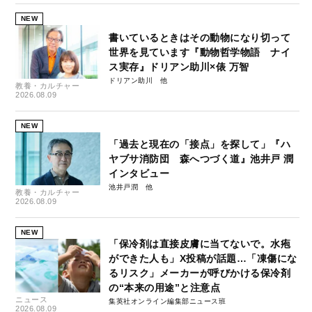
NEW
書いているときはその動物になり切って
世界を見ています『動物哲学物語 ナイ
ス実存』ドリアン助川×俵 万智
ドリアン助川
教養・カルチャー
2026.08.09
NEW
「過去と現在の「接点」を探して」『ハ
ヤブサ消防団 森へつづく道』池井戸 潤
インタビュー
池井戸潤
教養・カルチャー
2026.08.09
NEW
「保冷剤は直接皮膚に当てないで。水疱
ができた人も」X投稿が話題…「凍傷にな
るリスク」メーカーが呼びかける保冷剤
の“本来の用途”と注意点
ニュース
集英社オンライン編集部ニュース班
2026.08.09