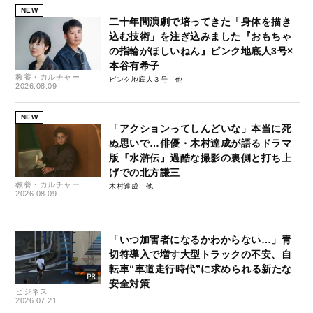
NEW
二十年間演劇で培ってきた「身体を描き
込む技術」を注ぎ込みました『おもちゃ
の指輪がほしいねん』ピンク地底人3号×
本谷有希子
教養・カルチャー
ピンク地底人３号
2026.08.09
NEW
「アクションってしんどいな」本当に死
ぬ思いで…俳優・木村達成が語るドラマ
版『水滸伝』過酷な撮影の裏側と打ち上
げでの北方謙三
教養・カルチャー
木村達成
2026.08.09
「いつ加害者になるかわからない…」青
切符導入で増す大型トラックの不安、自
転車“車道走行時代”に求められる新たな
安全対策
ビジネス
2026.07.21