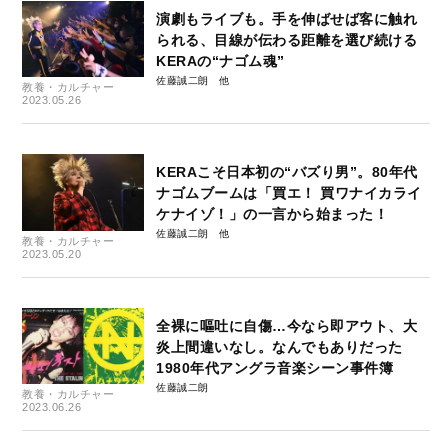
演劇もライブも。手を伸ばせば客に触れ
られる、目線が伝わる距離を選び続ける
KERAの“ナゴム魂”
佐藤誠二朗
教養・カルチャー
2023.05.26
KERAこそ日本初の“バズり男”。80年代
ナゴムブームは「買エ！ 買ワナイカライ
ケナイゾ！」の一言から始まった！
佐藤誠二朗
教養・カルチャー
2023.05.20
全裸に嘔吐に自傷…今なら即アウト、大
炎上間違いなし。なんでもありだった
1980年代アングラ音楽シーン事件簿
佐藤誠二朗
教養・カルチャー
2023.06.26