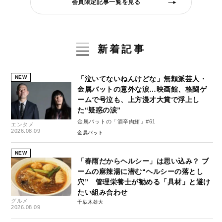
会員限定記事一覧を見る
新着記事
NEW
「泣いてないねんけどな」無頼派芸人・
金属バットの意外な涙…映画館、格闘ゲ
ームで号泣も、上方漫才大賞で浮上し
た“疑惑の涙”
金属バットの「酒辛肉鮪」#61
エンタメ
2026.08.09
金属バット
NEW
「春雨だからヘルシー」は思い込み？ ブ
ームの麻辣湯に潜む“ヘルシーの落とし
穴” 管理栄養士が勧める「具材」と避け
たい組み合わせ
グルメ
千駄木雄大
2026.08.09