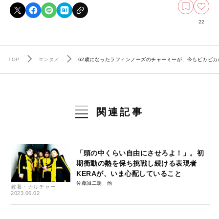
22
TOP
エンタメ
62歳になったラフィンノーズのチャーミーが、今もビカビカ
関連記事
「頭の中くらい自由にさせろよ！」。初
期衝動の熱を保ち挑戦し続ける表現者
KERAが、いま心配していること
佐藤誠二朗
教養・カルチャー
2023.06.02