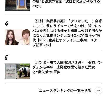
の後”と激震の吉原「次はどの店がやられる
のか」
〈江別・集団暴行死〉「グロかった…」全裸
にして、髪にライターで火をつけ、背中にタ
バコを押しつける様子も撮影…公判で明らか
になった壮絶リンチと女子2人の“陰キャ”時
代【2026 集英社オンライン上半期 スクー
プ記事 7位】
〈パンダ不在で入園者18.7％減〉「ゼロパン
ダ」から半年…上野動物園で起きた異変
と“喪失感”の正体
ニュースランキングの一覧を見る