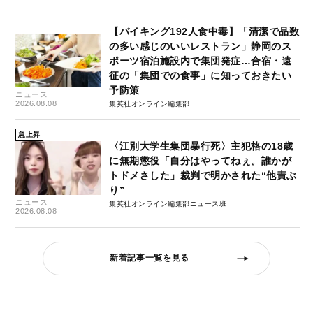
【バイキング192人食中毒】「清潔で品数
の多い感じのいいレストラン」静岡のス
ポーツ宿泊施設内で集団発症…合宿・遠
征の「集団での食事」に知っておきたい
予防策
ニュース
2026.08.08
集英社オンライン編集部
急上昇
〈江別大学生集団暴行死〉主犯格の18歳
に無期懲役「自分はやってねぇ。誰かが
トドメさした」裁判で明かされた“他責ぶ
り”
ニュース
集英社オンライン編集部ニュース班
2026.08.08
新着記事一覧を見る