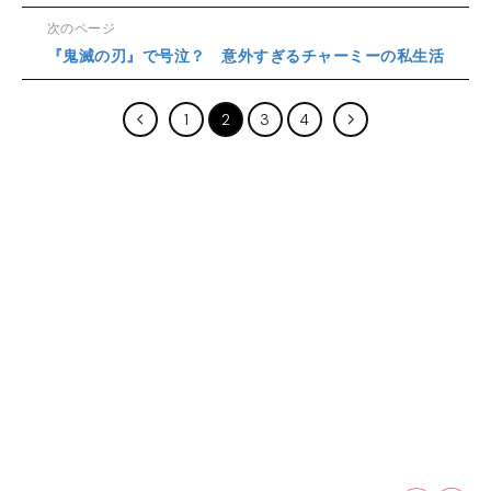
次のページ
『鬼滅の刃』で号泣？ 意外すぎるチャーミーの私生活
1
2
3
4