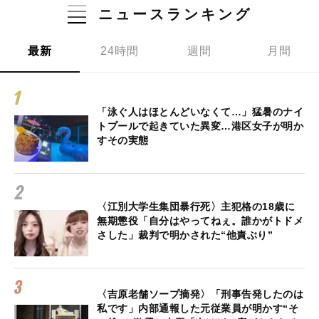
ニュースランキング
最新
24時間
週間
月間
「泳ぐ人はほとんどいなくて…」猛暑のナイ
トプールで起きていた異変…港区女子が明か
すその実態
〈江別大学生集団暴行死〉主犯格の18歳に
無期懲役「自分はやってねぇ。誰かがトドメ
さした」裁判で明かされた“他責ぶり”
〈吉原老舗ソープ摘発〉「刑事告発したのは
私です」内部通報した元従業員が明かす“そ