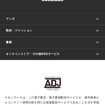
マンガ
取材・ファッション
少年マンガ
週刊少年ジャンプ
書籍
ファッション・美容
青年マンガ
ジャンプSQ.
Seventeen
週刊ヤングジャンプ
オンラインストア・その他WEBサービス
文芸・文庫・総合
芸能・情報・スポーツ
少女マンガ
Vジャンプ
non-no Web
ヤングジャンプ定期購読デジタル
すばる
Myojo
オンラインストア
りぼん
学芸・ノンフィクション・新書
最強ジャンプ
女性マンガ
@BAILA
ヤンジャン＋
小説すばる
週プレNEWS
マーガレット
集英社OTOコンテンツ
集英社 学芸編集部
少年ジャンプ＋
その他WEBサービス
クッキー
ライトノベル・ノベライズ
MAQUIA ONLINE
となりのヤングジャンプ
集英社 文芸ステーション
週プレ グラジャパ！
別冊マーガレット
SHUEISHA MANGA-ART HERITAGE
集英社 ビジネス書
ゼブラック
ココハナ
SHUEISHA ADNAVI
SPUR.JP
集英社Webマガジン Cobalt
グランドジャンプ
web 集英社文庫
キッズ
web Sportiva
マンガMee
ジャンプキャラクターズストア
集英社新書
ジャンプルーキー！
月刊オフィスユー
ＡＢＪマークは、この電子書店・電子書籍配信サービスが、著作権者か
EDITOR'S LAB
LEE
集英社オレンジ文庫
ウルトラジャンプ
青春と読書
パラスポ＋！
らコンテンツ使用許諾を得た正規版配信サービスであることを示す登録
集英社みらい文庫
リマコミ＋
HAPPY PLUS STORE
集英社新書プラス