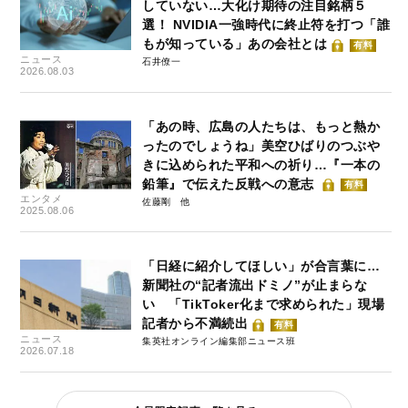
していない…大化け期待の注目銘柄５
選！ NVIDIA一強時代に終止符を打つ「誰
もが知っている」あの会社とは
有料
ニュース
石井僚一
2026.08.03
「あの時、広島の人たちは、もっと熱か
ったのでしょうね」美空ひばりのつぶや
きに込められた平和への祈り…『一本の
鉛筆』で伝えた反戦への意志
有料
エンタメ
佐藤剛
2025.08.06
「日経に紹介してほしい」が合言葉に…
新聞社の“記者流出ドミノ”が止まらな
い 「TikToker化まで求められた」現場
記者から不満続出
有料
ニュース
集英社オンライン編集部ニュース班
2026.07.18