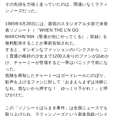
その先頭を力強く走っていたのは、間違いなくラフィ
ンノーズだった。
1985年4月28日には、新宿のスタジオアルタ前で未発
表ソノシート（「WHEN THE L’N GO
MARCHIN’INN（聖者が街にやってくる）」収録）を
無料配布することが事前告知された。
すると、ギンギンなファッションのパンクスから、ご
く普通の格好の少女まで1200人余りのファンが詰めか
け、チャーミーが登場すると一帯はパニック寸前にな
った。
危険を察知したチャーミーはガードレールにのぼり、
歓声を上げるファンに対して「おまえらまずは冷静に
なれ。危ないから押すな！ ゆっくり下がれ！」と呼
びかけた。
この「ソノシートばらまき事件」は全国ニュースでも
取り上げられ、ラフィンノーズという新進気鋭バンド