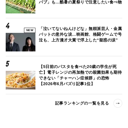
バブ」も…酷暑の夏祭りで注意したい食べ物
「泣いてないねんけどな」無頼派芸人・金属
NEW
バットの意外な涙…映画館、格闘ゲームで号
泣も、上方漫才大賞で浮上した“疑惑の涙”
【5日前のパスタを食べた20歳の学生が死
亡】電子レンジの再加熱での殺菌効果も期待
できない「チャーハン症候群」の恐怖
【2026年6月バズり記事1位】
記事ランキングの一覧を見る