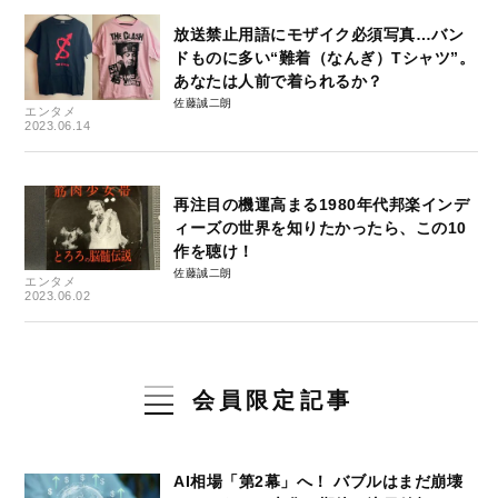
放送禁止用語にモザイク必須写真…バン
ドものに多い“難着（なんぎ）Tシャツ”。
あなたは人前で着られるか？
佐藤誠二朗
エンタメ
2023.06.14
再注目の機運高まる1980年代邦楽インデ
ィーズの世界を知りたかったら、この10
作を聴け！
佐藤誠二朗
エンタメ
2023.06.02
会員限定記事
AI相場「第2幕」へ！ バブルはまだ崩壊