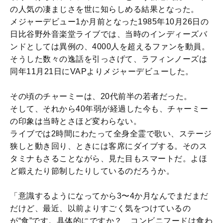
の人気の凄まじさを世に知らしめる結果となった。
メジャーデビュー1か月前となった1985年10月26日の
日比谷野外音楽堂ライブでは、当時のインディーズバ
ンドとしては異例の、4000人を超えるファンを動員。
そうした数々の逸話を引っさげて、ラフィンノーズは
同年11月21日にVAPよりメジャーデビューした。
その頃のチャーミーは、20代前半の若者だった。
そして、それから40年弱が経過した今も、チャーミー
の印象は当時とさほど変わらない。
ライブでは2時間にわたって全身全霊で歌い、ステージ
狭しと動き回り、ときには客席にダイブする。そのス
タミナもさることながら、見た目もスマートだ。よほ
ど鍛えたり節制したりしているのだろうか。
「意識するようになってから3〜4か月なんでまだまだ
だけど、最近、以前よりすごく気をつけているの
が“食”です。具体的にですか？ コンビニフードは食わ