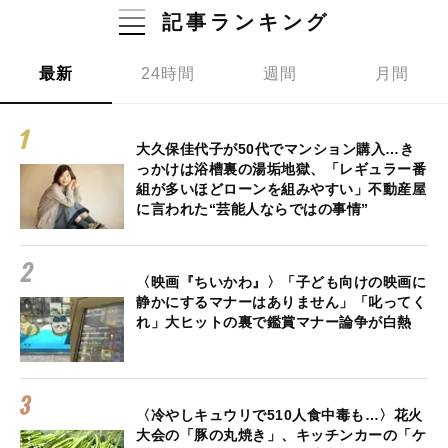
記事ランキング
最新
24時間
週間
月間
大久保佳代子が50代でマンション購入…き
っかけは浴槽裏の湯垢地獄、「レギュラー番
組が多いほどローンを組みやすい」不動産屋
に言われた“芸能人ならではの事情”
〈映画『ちいかわ』〉「子ども向けの映画に
静かにするマナーはありません」「叱ってく
れ」大ヒットの裏で鑑賞マナー論争が白熱
〈冷やしキュウリで510人食中毒も…〉花火
大会の「豚の丸焼き」、キッチンカーの「ケ