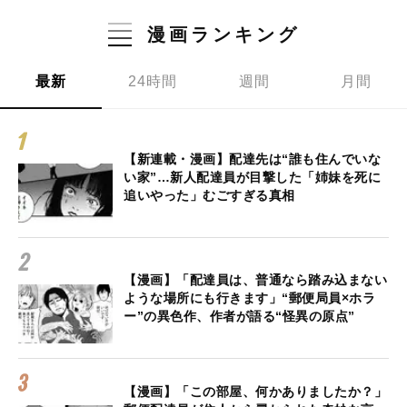
漫画ランキング
最新
24時間
週間
月間
【新連載・漫画】配達先は“誰も住んでいな
い家”…新人配達員が目撃した「姉妹を死に
追いやった」むごすぎる真相
【漫画】「配達員は、普通なら踏み込まない
ような場所にも行きます」“郵便局員×ホラ
ー”の異色作、作者が語る“怪異の原点”
【漫画】「この部屋、何かありましたか？」