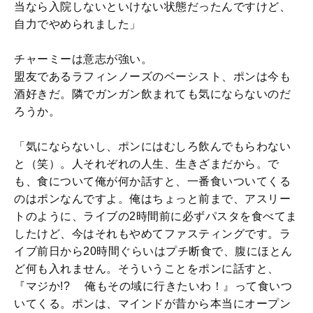
当なら入院しないといけない状態だったんですけど、
自力でやめられました」
チャーミーは意志が強い。
盟友であるラフィンノーズのベーシスト、ポンは今も
酒好きだ。隣でガンガン飲まれても気にならないのだ
ろうか。
「気にならないし、ポンにはむしろ飲んでもらわない
と（笑）。人それぞれの人生、生きざまだから。で
も、食について俺が何か話すと、一番食いついてくる
のはポンなんですよ。俺はちょっと前まで、アスリー
トのように、ライブの2時間前に必ずパスタを食べてま
したけど、今はそれもやめてファスティングです。ラ
イブ前日から20時間ぐらいはプチ断食で、腹にほとん
ど何も入れません。そういうことをポンに話すと、
『マジか!? 俺もその域に行きたいわ！』って食いつ
いてくる。ポンは、マインドが昔から本当にオープン