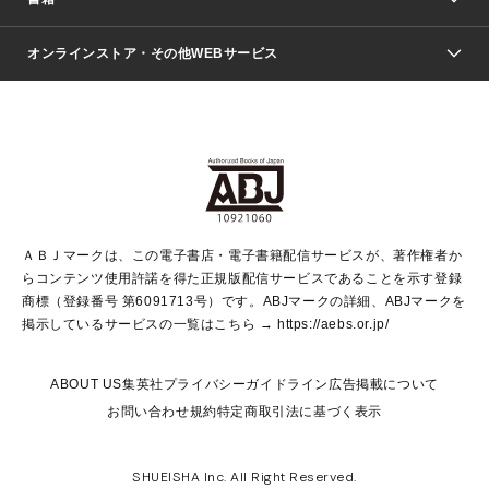
ファッション・美容
青年マンガ
ジャンプSQ.
Seventeen
週刊ヤングジャンプ
オンラインストア・その他WEBサービス
文芸・文庫・総合
芸能・情報・スポーツ
少女マンガ
Vジャンプ
non-no Web
ヤングジャンプ定期購読デジタル
すばる
Myojo
オンラインストア
りぼん
学芸・ノンフィクション・新書
最強ジャンプ
女性マンガ
@BAILA
ヤンジャン＋
小説すばる
週プレNEWS
マーガレット
集英社OTOコンテンツ
集英社 学芸編集部
少年ジャンプ＋
その他WEBサービス
クッキー
ライトノベル・ノベライズ
MAQUIA ONLINE
となりのヤングジャンプ
集英社 文芸ステーション
週プレ グラジャパ！
別冊マーガレット
SHUEISHA MANGA-ART HERITAGE
集英社 ビジネス書
ゼブラック
ココハナ
SHUEISHA ADNAVI
SPUR.JP
集英社Webマガジン Cobalt
グランドジャンプ
web 集英社文庫
キッズ
web Sportiva
マンガMee
ジャンプキャラクターズストア
集英社新書
ジャンプルーキー！
月刊オフィスユー
ＡＢＪマークは、この電子書店・電子書籍配信サービスが、著作権者か
EDITOR'S LAB
LEE
集英社オレンジ文庫
ウルトラジャンプ
青春と読書
パラスポ＋！
らコンテンツ使用許諾を得た正規版配信サービスであることを示す登録
集英社みらい文庫
リマコミ＋
HAPPY PLUS STORE
集英社新書プラス
ジャンプTOON
商標（登録番号 第6091713号）です。ABJマークの詳細、ABJマークを
Marisol
シフォン文庫
アジア人物史
S-KIDS.LAND
マンガMeets
掲示しているサービスの一覧はこちら →
https://aebs.or.jp/
shueisha vox
よみタイ
S-MANGA
Web éclat
ダッシュエックス文庫
LEEマルシェ
kotoba
集英社ジャンプリミックス
ABOUT US
集英社プライバシーガイドライン
広告掲載について
T JAPAN:The New York Times Style Magazine
JUMP j BOOKS
お問い合わせ
規約
特定商取引法に基づく表示
SHOP Marisol
e!集英社
集英社コミック文庫
集英社女性誌ポータル
éclat premium
imidas
MEN'S NON-NO WEB
SHUEISHA Inc. All Right Reserved.