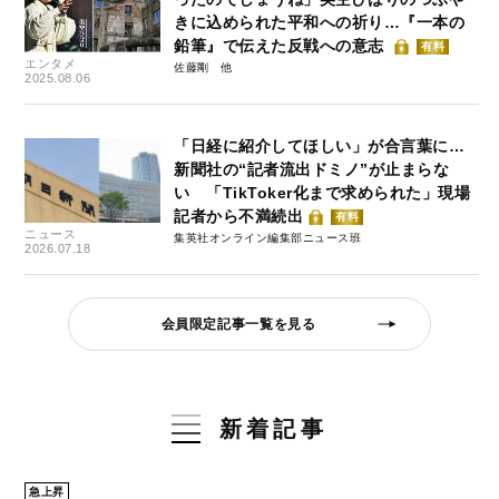
きに込められた平和への祈り…『一本の
鉛筆』で伝えた反戦への意志
有料
エンタメ
佐藤剛
2025.08.06
「日経に紹介してほしい」が合言葉に…
新聞社の“記者流出ドミノ”が止まらな
い 「TikToker化まで求められた」現場
記者から不満続出
有料
ニュース
集英社オンライン編集部ニュース班
2026.07.18
会員限定記事一覧を見る
新着記事
急上昇