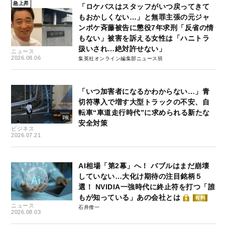
急上昇
「ロケバスはスタッフがいつ戻ってきて
もおかしくない…」と無罪主張の元ジャ
ンポケ斉藤被告に懲役7年求刑「反省の情
もない」被害を訴える女性は「ハニトラ
扱いされ…絶対許せない」
ニュース
2026.08.06
集英社オンライン編集部ニュース班
「いつ加害者になるかわからない…」青
切符導入で増す大型トラックの不安、自
転車“車道走行時代”に求められる新たな
安全対策
ビジネス
2026.07.21
AI相場「第2幕」へ！ バブルはまだ崩壊
していない…大化け期待の注目銘柄５
選！ NVIDIA一強時代に終止符を打つ「誰
もが知っている」あの会社とは
有料
ニュース
石井僚一
2026.08.03