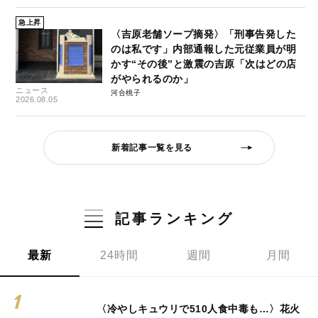
急上昇
〈吉原老舗ソープ摘発〉「刑事告発した
のは私です」内部通報した元従業員が明
かす“その後”と激震の吉原「次はどの店
がやられるのか」
ニュース
河合桃子
2026.08.05
新着記事一覧を見る
記事ランキング
最新
24時間
週間
月間
〈冷やしキュウリで510人食中毒も…〉花火