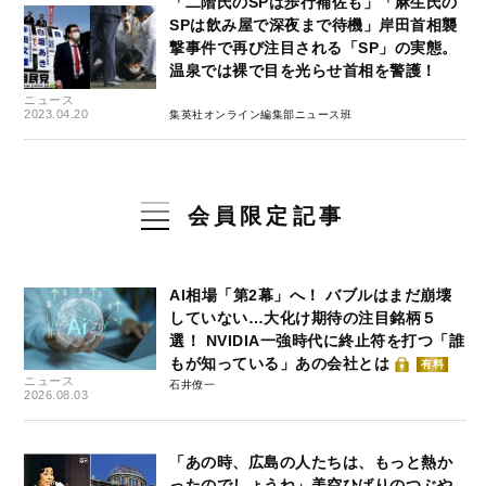
「二階氏のSPは歩行補佐も」「麻生氏の
SPは飲み屋で深夜まで待機」岸田首相襲
撃事件で再び注目される「SP」の実態。
温泉では裸で目を光らせ首相を警護！
ニュース
2023.04.20
集英社オンライン編集部ニュース班
会員限定記事
AI相場「第2幕」へ！ バブルはまだ崩壊
していない…大化け期待の注目銘柄５
選！ NVIDIA一強時代に終止符を打つ「誰
もが知っている」あの会社とは
有料
ニュース
石井僚一
2026.08.03
「あの時、広島の人たちは、もっと熱か
ったのでしょうね」美空ひばりのつぶや