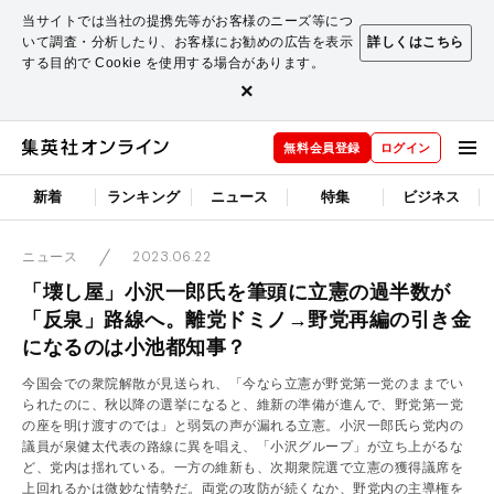
当サイトでは当社の提携先等がお客様のニーズ等につ
いて調査・分析したり、お客様にお勧めの広告を表示
詳しくはこちら
する目的で Cookie を使用する場合があります。
×
無料会員登録
ログイン
新着
ランキング
ニュース
特集
ビジネス
2023.06.22
ニュース
「壊し屋」小沢一郎氏を筆頭に立憲の過半数が
「反泉」路線へ。離党ドミノ→野党再編の引き金
になるのは小池都知事？
今国会での衆院解散が見送られ、「今なら立憲が野党第一党のままでい
られたのに、秋以降の選挙になると、維新の準備が進んで、野党第一党
の座を明け渡すのでは」と弱気の声が漏れる立憲。小沢一郎氏ら党内の
議員が泉健太代表の路線に異を唱え、「小沢グループ」が立ち上がるな
ど、党内は揺れている。一方の維新も、次期衆院選で立憲の獲得議席を
上回れるかは微妙な情勢だ。両党の攻防が続くなか、野党内の主導権を