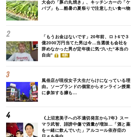
大会の「豚の丸焼き」、キッチンカーの「ケ
バブ」も…酷暑の夏祭りで注意したい食べ物
「もうお金はないです」20年前、ロト6で３
億2000万円当てた男は今…当選後も会社を
辞めなかった男が定年後に気づいた“本当の
自由”
有料
風俗店が現役女子大生だらけになっている理
由。ソープランドの個室からオンライン授業
に参加する嬢も…
《上沼恵美子への不適切発言から7年》スー
マラ武智、誹謗中傷で酒量が増加…「酒と薬
を一緒に飲んでいた」アルコール依存症の
日々を告白