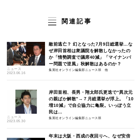
関連記事
敵前逃亡？ 幻となった7月9日総選挙…な
ぜ岸田首相は衆議院を解散しなかったの
か「情勢調査で議席40減」「マイナンバ
ー問題で逆風」秋解散はあるのか？
ニュース
集英社オンライン編集部ニュース班
2023.06.16
岸田首相、長男・翔太郎氏更迭で“異次元
の親ばか解散”→７月総選挙が浮上。「10
増10減」で自公協力に亀裂。いっぽう立
民は…
ニュース
集英社オンライン編集部ニュース班
2023.05.30
年末は大阪・西成の夜回りへ、なぜ安倍