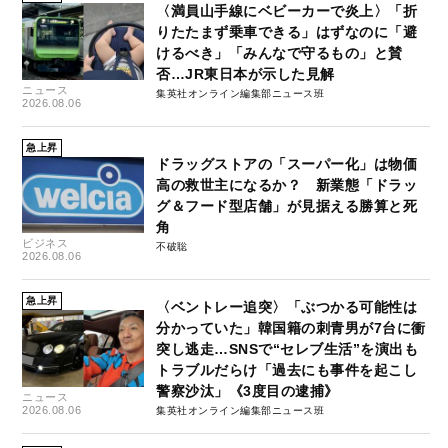
〈満員山手線にベビーカーで炎上〉「折
りたたまず乗車できる」はずなのに「避
けるべき」「みんなで守るもの」と賛
否…JR東日本が示した見解
ニュース
集英社オンライン編集部ニュース班
2026.08.06
急上昇
ドラッグストアの「スーパー化」は物価
高の救世主になるか？ 新業態「ドラッ
グ＆フード型店舗」が見据える勝算と死
角
ビジネス
不破聡
2026.08.06
急上昇
〈ベントレー追突〉「ぶつかる可能性は
分かっていた」韓国籍の刺青男が7台に衝
突し逃走…SNSで“セレブ生活”を演出も
トラブルだらけ「過去にも事件を起こし
警察沙汰」《3度目の逮捕》
ニュース
2026.08.06
集英社オンライン編集部ニュース班