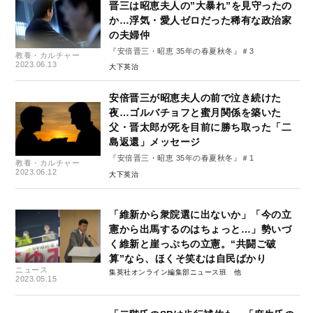
晋三は昭恵夫人の”大暴れ”を見守ったの
か…浮気・愛人ゼロだった稀有な政治家
の夫婦仲
『安倍晋三・昭恵 35年の春夏秋冬』＃3
教養・カルチャー
2023.06.13
大下英治
安倍晋三が昭恵夫人の前で泣き続けた
夜…ゴルバチョフと蜜月関係を築いた
父・晋太郎が死を目前に勝ち取った「二
島返還」メッセージ
『安倍晋三・昭恵 35年の春夏秋冬』＃1
教養・カルチャー
2023.06.12
大下英治
「維新から衆院選に出ないか」「今の立
憲から出馬するのはちょっと…」勢いづ
く維新と崖っぷちの立憲。“共闘ご破
算”なら、ほくそ笑むは自民ばかり
ニュース
集英社オンライン編集部ニュース班
2023.05.15