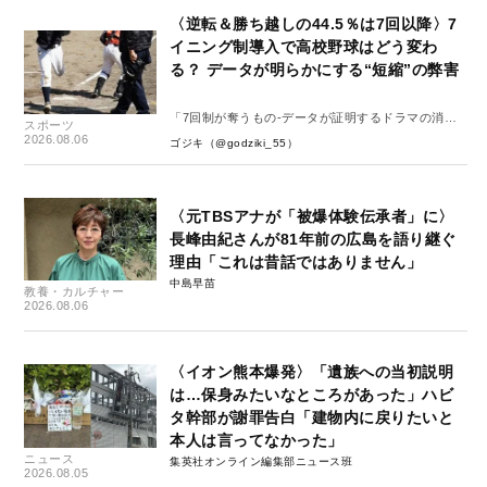
〈逆転＆勝ち越しの44.5％は7回以降〉7
イニング制導入で高校野球はどう変わ
る？ データが明らかにする“短縮”の弊害
「7回制が奪うもの-データが証明するドラマの消
スポーツ
失-」
2026.08.06
ゴジキ（@godziki_55）
〈元TBSアナが「被爆体験伝承者」に〉
長峰由紀さんが81年前の広島を語り継ぐ
理由「これは昔話ではありません」
中島早苗
教養・カルチャー
2026.08.06
〈イオン熊本爆発〉「遺族への当初説明
は…保身みたいなところがあった」ハビ
タ幹部が謝罪告白「建物内に戻りたいと
本人は言ってなかった」
ニュース
集英社オンライン編集部ニュース班
2026.08.05