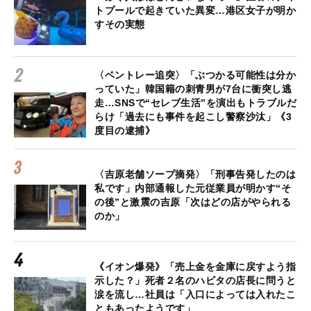
トプールで起きていた異変…港区女子が明か
すその実態
〈ベントレー追突〉「ぶつかる可能性は分か
っていた」韓国籍の刺青男が7台に衝突し逃
走…SNSで“セレブ生活”を演出もトラブルだ
らけ「過去にも事件を起こし警察沙汰」《3
度目の逮捕》
〈吉原老舗ソープ摘発〉「刑事告発したのは
私です」内部通報した元従業員が明かす“そ
の後”と激震の吉原「次はどの店がやられる
のか」
《イオン爆発》「売上金を金庫に戻すよう指
示した？」死者２名のハビタの店長に問うと
涙を流し…社員は「入口によっては入れたこ
ともあったようです」