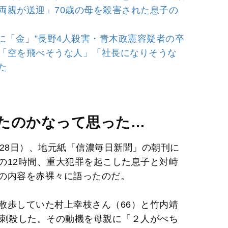
両親が送迎」70歳の母を殺害された息子の
e
に「金」”長野4人殺害・青木政憲容疑者の卒
「空を飛べそうな人」「社長になりそうな
た
たのかなって思った…
28日）、地元紙「信濃毎日新聞」の朝刊に
の12時間、重大犯罪を起こした息子と対峙
の内容を赤裸々に語ったのだ。
散歩していた村上幸枝さん（66）と竹内靖
で刺殺した。その動機を母親に「２人がべち