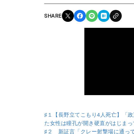
SHARE
♯１【長野立てこもり4人死亡】「
た女性は瞳孔が開き硬直がはじま
♯２ 新証言「クレー射撃場に通っ