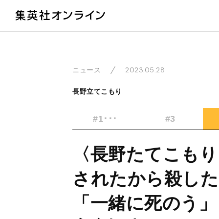
教
2023.05.28
ニュース
長野立てこもり
#1･･･
#3
〈長野たてこもり
されたから殺した
「一緒に死のう」