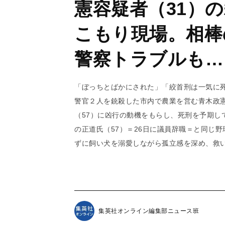
憲容疑者（31）
こもり現場。相棒
警察トラブルも…
「ぼっちとばかにされた」「絞首刑は一気に
警官２人を銃殺した市内で農業を営む青木政憲
（57）に凶行の動機をもらし、死刑を予期し
の正道氏（57）＝26日に議員辞職＝と同じ
ずに飼い犬を溺愛しながら孤立感を深め、救
集英社オンライン編集部ニュース班