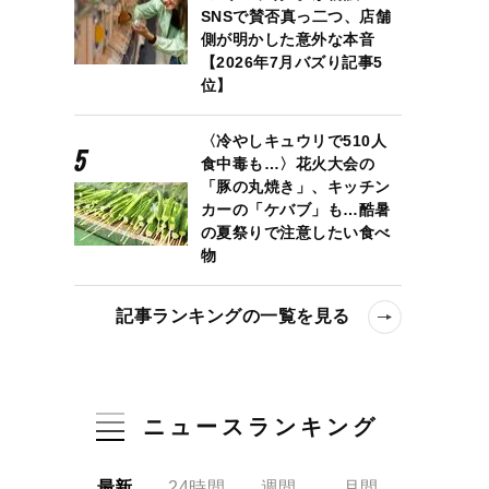
SNSで賛否真っ二つ、店舗
側が明かした意外な本音
【2026年7月バズり記事5
位】
〈冷やしキュウリで510人
食中毒も…〉花火大会の
「豚の丸焼き」、キッチン
カーの「ケバブ」も…酷暑
の夏祭りで注意したい食べ
物
記事ランキングの一覧を見る
ニュースランキング
最新
24時間
週間
月間