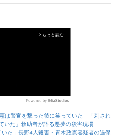
もっと読む
arrow_forward_ios
Powered by 
GliaStudios
政憲は警官を撃った後に笑っていた」「刺され
M
っていた」救助者が語る悪夢の殺害現場
u
ていた」長野4人殺害・青木政憲容疑者の過保
t