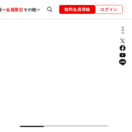
無料会員登録
ログイン
画
会員限定
その他
ファッション
恋愛・結婚
編集部
お知らせ