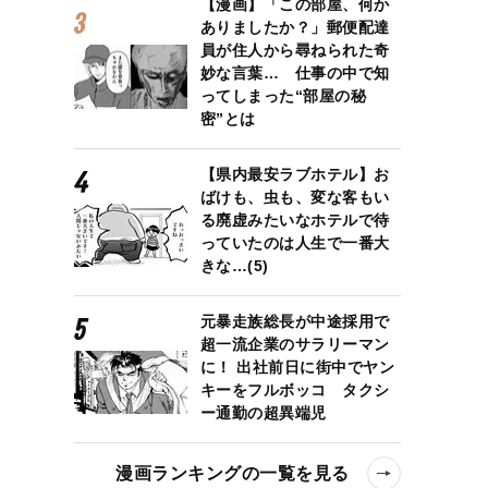
【漫画】「この部屋、何か
ありましたか？」郵便配達
員が住人から尋ねられた奇
妙な言葉… 仕事の中で知
ってしまった“部屋の秘
密”とは
【県内最安ラブホテル】お
ばけも、虫も、変な客もい
る廃虚みたいなホテルで待
っていたのは人生で一番大
きな…(5)
元暴走族総長が中途採用で
超一流企業のサラリーマン
に！ 出社前日に街中でヤン
キーをフルボッコ タクシ
ー通勤の超異端児
漫画ランキングの一覧を見る