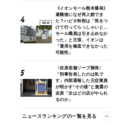
《イオンモール熊本爆発》
避難後になぜ再入館でき
た？ハビタ幹部は「気をつ
NEW
けて行ってらっしゃいと…
モール職員は引き止めなか
った」と主張、イオンは
「運用を徹底できなかった
可能性」
〈吉原老舗ソープ摘発〉
「刑事告発したのは私で
す」内部通報した元従業員
が明かす“その後”と激震の
吉原「次はどの店がやられ
るのか」
ニュースランキングの一覧を見る