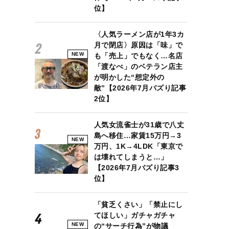
位】
〈人気ラーメン店が1年3カ
月で閉店〉原因は「味」で
NEW
も「売上」でもなく…名店
「渡なべ」のベテラン店主
が明かした“想定外の
敵”【2026年7月バズり記事
2位】
人気女流雀士が31歳で八丈
島へ移住…家賃15万円→3
NEW
万円、1K→4LDK「東京で
は壊れてしまうと…」
【2026年7月バズり記事3
位】
「貧乏くさい」「禁止にし
てほしい」ガチャガチャ
NEW
の“サーチ行為”が物議