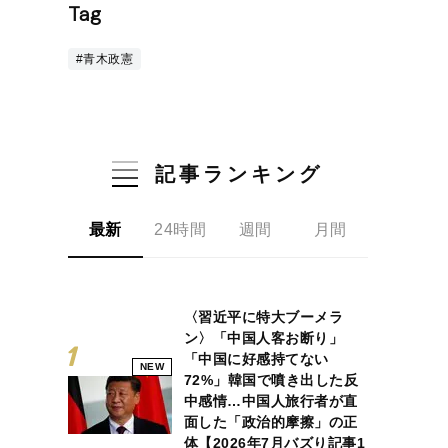
Tag
#青木政憲
記事ランキング
最新
24時間
週間
月間
〈習近平に特大ブーメラ
ン〉「中国人客お断り」
「中国に好感持てない
NEW
72%」韓国で噴き出した反
中感情…中国人旅行者が直
面した「政治的摩擦」の正
体【2026年7月バズり記事1