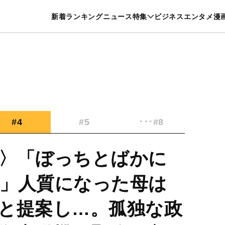
特集一覧を見る
漫画一覧を見る
新着
ランキング
ニュース
特集
ビジネス
エンタメ
漫
養・カルチャー
暮らし
スポーツ
ヘルスケア
美容
グルメ
#4
#5
･･･#8
〉「ぼっちとばかに
」人質になった母は
と提案し…。孤独な政