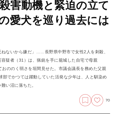
の殺害動機と緊迫の立て
の愛犬を巡り過去には
死ねないから嫌だ」……長野県中野市で女性2人を刺殺、
容疑者（31）は、猟銃を手に籠城した自宅で母親
ておののく弱さを垣間見せた。市議会議長を務めた父親
野球部でかつては躍動していた活発な少年は、人と馴染め
い難い沼に落ちた。
70