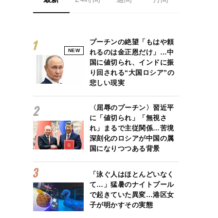
プーチンの絶望「もはや頼
NEW
れるのは金正恩だけ」…中
国に値切られ、インドに振
り回される“大国ロシア”の
悲しい現実
〈屈辱のプーチン〉習近平
に「値切られ」「無視さ
れ」まるで主従関係…苦境
深刻化のロシアが中国の属
国になりつつある背景
「泳ぐ人はほとんどいなく
て…」猛暑のナイトプール
で起きていた異変…港区女
子が明かすその実態