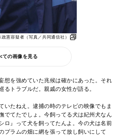
青木政憲容疑者（写真／共同通信社）
べての画像を見る
妄想を強めていた兆候は確かにあった。それ
巡るトラブルだ。親戚の女性が語る。
ていたねえ。逮捕の時のテレビの映像でもま
撫でてたでしょ。今飼ってる犬は紀州犬なん
シロ』って犬を飼ってたんよ。今の犬は名前
のプラムの畑に網を張って放し飼いにして