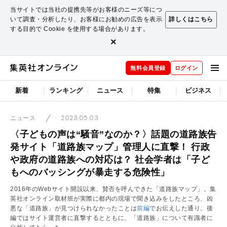
当サイトでは当社の提携先等がお客様のニーズ等につ
いて調査・分析したり、お客様にお勧めの広告を表示
詳しくはこちら
する目的で Cookie を使用する場合があります。
×
無料会員登録
ログイン
新着
ランキング
ニュース
特集
ビジネス
2023.05.03
ニュース
〈子どもの声は“騒音”なのか？〉話題の道路族告
発サイト「道路族マップ」管理人に直撃！ 行政
や政府の道路族への対応は？ 社会学者は「子ど
もへのバッシングが暴走する危険性」
2016年のWebサイト開設以来、賛否を呼んできた「道路族マップ」。集
英社オンライン取材班が実際に都内の現場で聞き込みをしたところ、凶
悪な「道路族」が見つけられなかったことは
前編
でお伝えした通り。後
編ではサイト運営者に直撃するとともに、「道路族」について有識者に