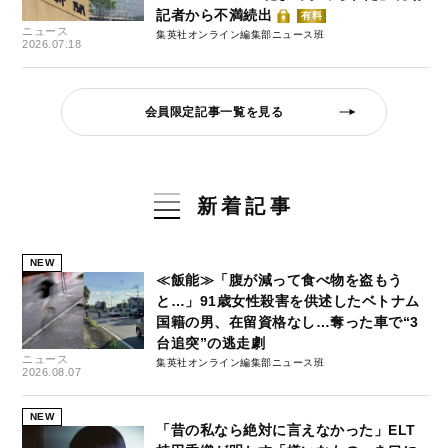
記者から不満続出
有料
ニュース
集英社オンライン編集部ニュース班
2026.07.18
会員限定記事一覧を見る
新着記事
NEW
≪飯能≫「腹が減って食べ物を盗もう
と…」91歳女性殺害を供述したベトナム
国籍の男、在留資格なし…奪った車で“3
台追突”の逃走劇
ニュース
集英社オンライン編集部ニュース班
2026.08.07
NEW
「昔の私なら絶対に言えなかった」ELT