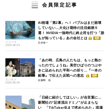
会員限定記事
AI相場「第2幕」へ！ バブルはまだ崩壊
していない…大化け期待の注目銘柄５
選！ NVIDIA一強時代に終止符を打つ「誰
もが知っている」あの会社とは
有料
ニュース
石井僚一
2026.08.03
「あの時、広島の人たちは、もっと熱か
ったのでしょうね」美空ひばりのつぶや
きに込められた平和への祈り…『一本の
鉛筆』で伝えた反戦への意志
有料
エンタメ
佐藤剛
2025.08.06
「日経に紹介してほしい」が合言葉に…
新聞社の“記者流出ドミノ”が止まらな
い 「TikToker化まで求められた」現場