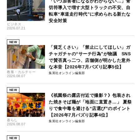
「いつ加害者になるかわからない…」青
切符導入で増す大型トラックの不安、自
転車“車道走行時代”に求められる新たな
安全対策
ビジネス
2026.07.21
NEW
「貧乏くさい」「禁止にしてほしい」ガ
チャガチャの“サーチ行為”が物議 SNS
で賛否真っ二つ、店舗側が明かした意外
な本音【2026年7月バズり記事5位】
教養・カルチャー
集英社オンライン編集部
2026.08.07
NEW
《祇園祭の露店付近で撮影？》包装され
た焼きそば麺が「地面に直置き…」 夏祭
りで食中毒を避ける“店選び”のポイント
【2026年7月バズり記事4位】
暮らし
集英社オンライン編集部
2026.08.07
NEW