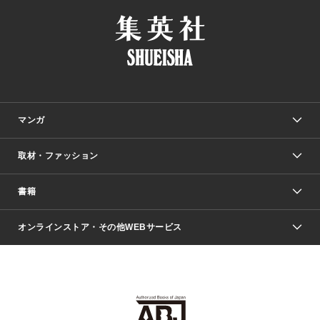
マンガ
取材・ファッション
少年マンガ
週刊少年ジャンプ
書籍
ファッション・美容
青年マンガ
ジャンプSQ.
Seventeen
週刊ヤングジャンプ
オンラインストア・その他WEBサービス
文芸・文庫・総合
芸能・情報・スポーツ
少女マンガ
Vジャンプ
non-no Web
ヤングジャンプ定期購読デジタル
すばる
Myojo
オンラインストア
りぼん
学芸・ノンフィクション・新書
最強ジャンプ
女性マンガ
@BAILA
ヤンジャン＋
小説すばる
週プレNEWS
マーガレット
集英社OTOコンテンツ
集英社 学芸編集部
少年ジャンプ＋
その他WEBサービス
クッキー
ライトノベル・ノベライズ
MAQUIA ONLINE
となりのヤングジャンプ
集英社 文芸ステーション
週プレ グラジャパ！