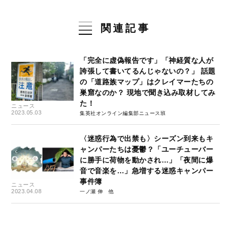
関連記事
「完全に虚偽報告です」「神経質な人が
誇張して書いてるんじゃないの？」 話題
の「道路族マップ」はクレイマーたちの
巣窟なのか？ 現地で聞き込み取材してみ
た！
ニュース
2023.05.03
集英社オンライン編集部ニュース班
〈迷惑行為で出禁も〉シーズン到来もキ
ャンパーたちは憂鬱？「ユーチューバー
に勝手に荷物を動かされ…」「夜間に爆
音で音楽を…」急増する迷惑キャンパー
事件簿
ニュース
2023.04.08
一ノ瀬 伸