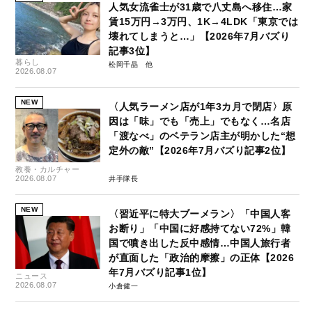
人気女流雀士が31歳で八丈島へ移住…家
賃15万円→3万円、1K→4LDK「東京では
壊れてしまうと…」【2026年7月バズり
記事3位】
暮らし
松岡千晶
2026.08.07
NEW
〈人気ラーメン店が1年3カ月で閉店〉原
因は「味」でも「売上」でもなく…名店
「渡なべ」のベテラン店主が明かした“想
定外の敵”【2026年7月バズり記事2位】
教養・カルチャー
2026.08.07
井手隊長
NEW
〈習近平に特大ブーメラン〉「中国人客
お断り」「中国に好感持てない72%」韓
国で噴き出した反中感情…中国人旅行者
が直面した「政治的摩擦」の正体【2026
年7月バズり記事1位】
ニュース
2026.08.07
小倉健一