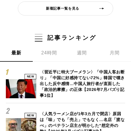
新着記事一覧を見る
記事ランキング
最新
24時間
週間
月間
〈習近平に特大ブーメラン〉「中国人客お断
NEW
り」「中国に好感持てない72%」韓国で噴き
出した反中感情…中国人旅行者が直面した
「政治的摩擦」の正体【2026年7月バズり記
事1位】
〈人気ラーメン店が1年3カ月で閉店〉原因
NEW
は「味」でも「売上」でもなく…名店「渡な
べ」のベテラン店主が明かした“想定外の