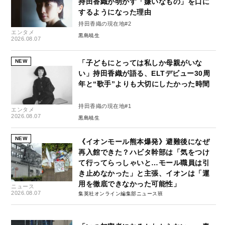
持田香織が明かす「嫌いなもの」を口に
するようになった理由
持田香織の現在地#2
エンタメ
黒島暁生
2026.08.07
NEW
「子どもにとっては私しか母親がいな
い」持田香織が語る、ELTデビュー30周
年と“歌手”よりも大切にしたかった時間
持田香織の現在地#1
エンタメ
2026.08.07
黒島暁生
NEW
《イオンモール熊本爆発》避難後になぜ
再入館できた？ハビタ幹部は「気をつけ
て行ってらっしゃいと…モール職員は引
き止めなかった」と主張、イオンは「運
用を徹底できなかった可能性」
ニュース
2026.08.07
集英社オンライン編集部ニュース班