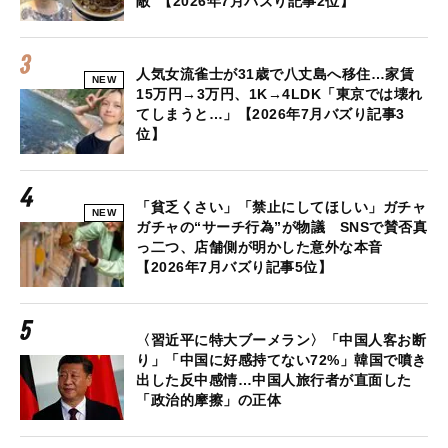
敵”【2026年7月バズり記事2位】
人気女流雀士が31歳で八丈島へ移住…家賃
NEW
15万円→3万円、1K→4LDK「東京では壊れ
てしまうと…」【2026年7月バズり記事3
位】
「貧乏くさい」「禁止にしてほしい」ガチャ
NEW
ガチャの“サーチ行為”が物議 SNSで賛否真
っ二つ、店舗側が明かした意外な本音
【2026年7月バズり記事5位】
〈習近平に特大ブーメラン〉「中国人客お断
り」「中国に好感持てない72%」韓国で噴き
出した反中感情…中国人旅行者が直面した
「政治的摩擦」の正体