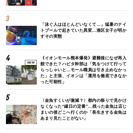
「泳ぐ人はほとんどいなくて…」猛暑のナイ
トプールで起きていた異変…港区女子が明か
すその実態
《イオンモール熊本爆発》避難後になぜ再入
NEW
館できた？ハビタ幹部は「気をつけて行って
らっしゃいと…モール職員は引き止めなかっ
た」と主張、イオンは「運用を徹底できなか
った可能性」
〈金魚すくいが激減？〉都内の祭りで見かけ
なくなった“縁日の定番”…残った金魚は店じ
まいの後どこへ行くのか「長生きする金魚は
あまり見たことがない」