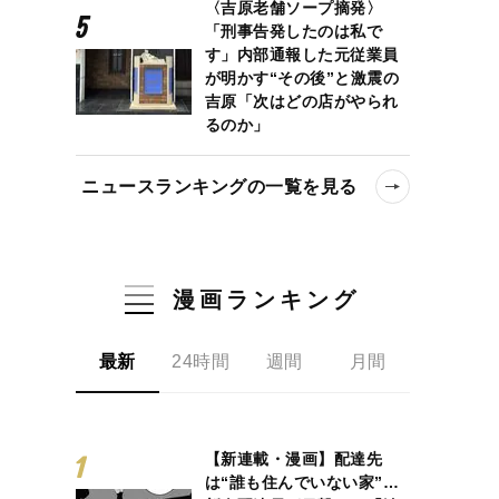
〈吉原老舗ソープ摘発〉
「刑事告発したのは私で
す」内部通報した元従業員
が明かす“その後”と激震の
吉原「次はどの店がやられ
るのか」
ニュースランキングの一覧を見る
漫画ランキング
最新
24時間
週間
月間
【新連載・漫画】配達先
は“誰も住んでいない家”…