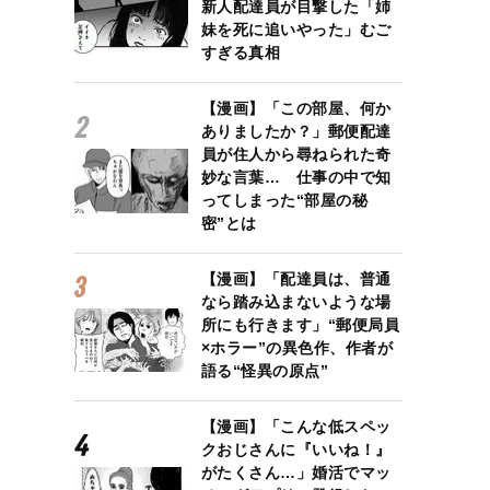
新人配達員が目撃した「姉
妹を死に追いやった」むご
すぎる真相
【漫画】「この部屋、何か
ありましたか？」郵便配達
員が住人から尋ねられた奇
妙な言葉… 仕事の中で知
ってしまった“部屋の秘
密”とは
【漫画】「配達員は、普通
なら踏み込まないような場
所にも行きます」“郵便局員
×ホラー”の異色作、作者が
語る“怪異の原点”
【漫画】「こんな低スペッ
クおじさんに『いいね！』
がたくさん…」婚活でマッ