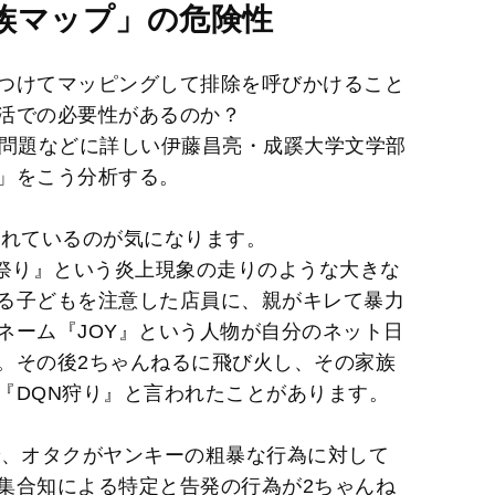
M
族マップ」の危険性
u
t
つけてマッピングして排除を呼びかけること
e
活での必要性があるのか？
上問題などに詳しい伊藤昌亮・成蹊大学文学部
」をこう分析する。
されているのが気になります。
OY祭り』という炎上現象の走りのような大きな
る子どもを注意した店員に、親がキレて暴力
ネーム『JOY』という人物が自分のネット日
。その後2ちゃんねるに飛び火し、その家族
『DQN狩り』と言われたことがあります。
で、オタクがヤンキーの粗暴な行為に対して
集合知による特定と告発の行為が2ちゃんね