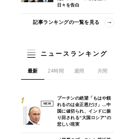
日々を告白
記事ランキングの一覧を見る
ニュースランキング
最新
24時間
週間
月間
プーチンの絶望「もはや頼
NEW
れるのは金正恩だけ」…中
国に値切られ、インドに振
り回される“大国ロシア”の
悲しい現実