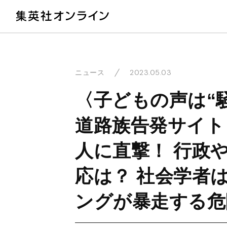
教
2023.05.03
ニュース
〈子どもの声は“
道路族告発サイト
人に直撃！ 行政
応は？ 社会学者
ングが暴走する危