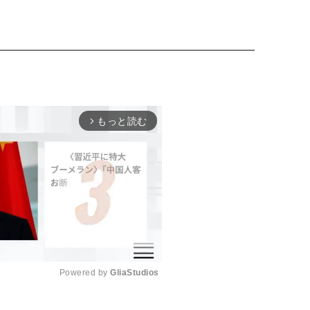
もっと読む
arrow_forward_ios
Powered by 
GliaStudios