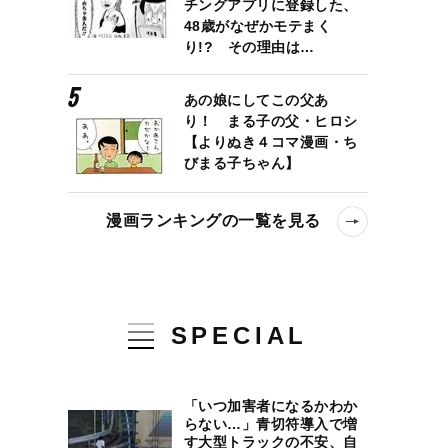
チングアプリに登録した、
48歳がなぜかモテまく
り!? その理由は…
あの娘にしてこの父あ
り！ まる子の父・ヒロシ
【よりぬき４コマ漫画・ち
びまる子ちゃん】
漫画ランキングの一覧を見る
！ 行政や政府の道路族への対応は？ 社会学者は「子どもへのバッシ
SPECIAL
「いつ加害者になるかわか
らない…」青切符導入で増
す大型トラックの不安、自