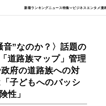
特集一覧を見る
漫画一覧を見る
新着
ランキング
ニュース
特集
ビジネス
エンタメ
漫
養・カルチャー
暮らし
スポーツ
ヘルスケア
美容
グルメ
騒音”なのか？〉話題の
「道路族マップ」管理
や政府の道路族への対
は「子どもへのバッシ
険性」