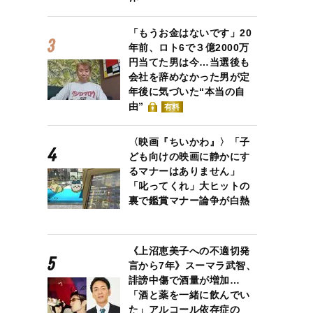
「もうお金はないです」20
年前、ロト6で３億2000万
円当てた男は今…当選後も
会社を辞めなかった男が定
年後に気づいた“本当の自
由”
有料
〈映画『ちいかわ』〉「子
ども向けの映画に静かにす
るマナーはありません」
「叱ってくれ」大ヒットの
裏で鑑賞マナー論争が白熱
《上沼恵美子への不適切発
言から7年》スーマラ武智、
誹謗中傷で酒量が増加…
「酒と薬を一緒に飲んでい
た」アルコール依存症の