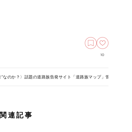
10
音”なのか？〉話題の道路族告発サイト「道路族マップ」管理人に直撃
関連記事