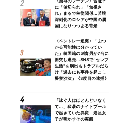
〈屈辱のプーチン〉習近平
に「値切られ」「無視さ
れ」まるで主従関係…苦境
深刻化のロシアが中国の属
国になりつつある背景
〈ベントレー追突〉「ぶつ
かる可能性は分かってい
た」韓国籍の刺青男が7台に
衝突し逃走…SNSで“セレブ
生活”を演出もトラブルだら
け「過去にも事件を起こし
警察沙汰」《3度目の逮捕》
「泳ぐ人はほとんどいなく
て…」猛暑のナイトプール
で起きていた異変…港区女
子が明かすその実態