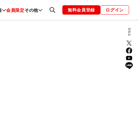
無料会員登録
ログイン
画
会員限定
その他
ファッション
恋愛・結婚
編集部
お知らせ