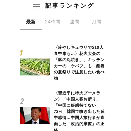
記事ランキング
最新
24時間
週間
月間
〈冷やしキュウリで510人
食中毒も…〉花火大会の
「豚の丸焼き」、キッチン
カーの「ケバブ」も…酷暑
の夏祭りで注意したい食べ
物
〈習近平に特大ブーメラ
ン〉「中国人客お断り」
「中国に好感持てない
72%」韓国で噴き出した反
中感情…中国人旅行者が直
面した「政治的摩擦」の正
体