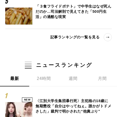
「３食フライドポテト」で中学生はなぜ死ん
だのか…司法解剖で見えてきた「500円生
活」の過酷な現実
記事ランキングの一覧を見る
ニュースランキング
最新
24時間
週間
月間
NEW
〈江別大学生集団暴行死〉主犯格の18歳に
無期懲役「自分はやってねぇ。誰かがトドメ
さした」裁判で明かされた“他責ぶり”