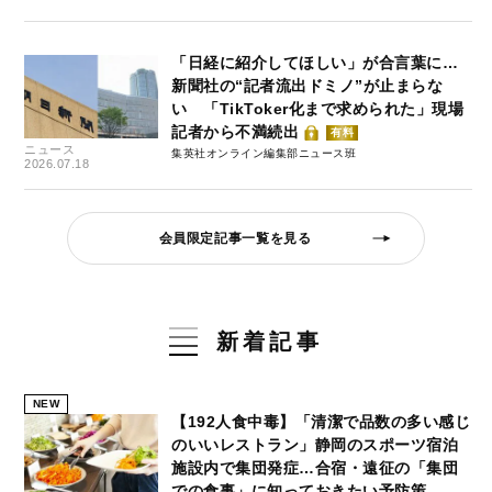
「日経に紹介してほしい」が合言葉に…
新聞社の“記者流出ドミノ”が止まらな
い 「TikToker化まで求められた」現場
記者から不満続出
有料
ニュース
集英社オンライン編集部ニュース班
2026.07.18
会員限定記事一覧を見る
新着記事
NEW
【192人食中毒】「清潔で品数の多い感じ
のいいレストラン」静岡のスポーツ宿泊
施設内で集団発症…合宿・遠征の「集団
での食事」に知っておきたい予防策