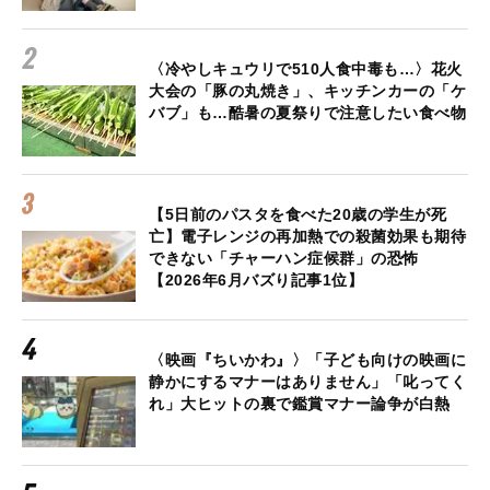
〈冷やしキュウリで510人食中毒も…〉花火
大会の「豚の丸焼き」、キッチンカーの「ケ
バブ」も…酷暑の夏祭りで注意したい食べ物
【5日前のパスタを食べた20歳の学生が死
亡】電子レンジの再加熱での殺菌効果も期待
できない「チャーハン症候群」の恐怖
【2026年6月バズり記事1位】
〈映画『ちいかわ』〉「子ども向けの映画に
静かにするマナーはありません」「叱ってく
れ」大ヒットの裏で鑑賞マナー論争が白熱