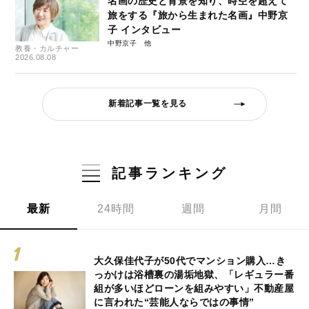
名画の歴史と背景を知り、時空を超えて
旅をする『旅から生まれた名画』中野京
子 インタビュー
中野京子
教養・カルチャー
2026.08.08
新着記事一覧を見る
記事ランキング
最新
24時間
週間
月間
大久保佳代子が50代でマンション購入…き
っかけは浴槽裏の湯垢地獄、「レギュラー番
組が多いほどローンを組みやすい」不動産屋
に言われた“芸能人ならではの事情”