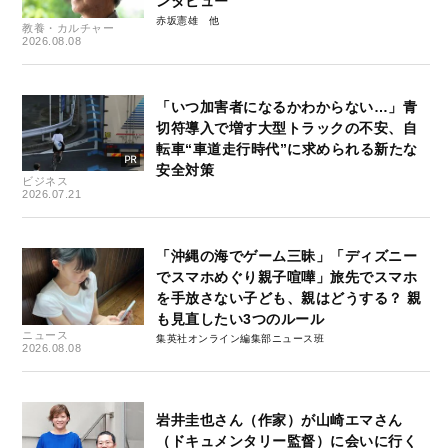
ンタビュー
赤坂憲雄
教養・カルチャー
2026.08.08
「いつ加害者になるかわからない…」青
切符導入で増す大型トラックの不安、自
転車“車道走行時代”に求められる新たな
安全対策
ビジネス
2026.07.21
「沖縄の海でゲーム三昧」「ディズニー
でスマホめぐり親子喧嘩」旅先でスマホ
を手放さない子ども、親はどうする？ 親
も見直したい3つのルール
ニュース
集英社オンライン編集部ニュース班
2026.08.08
岩井圭也さん（作家）が山崎エマさん
（ドキュメンタリー監督）に会いに行く