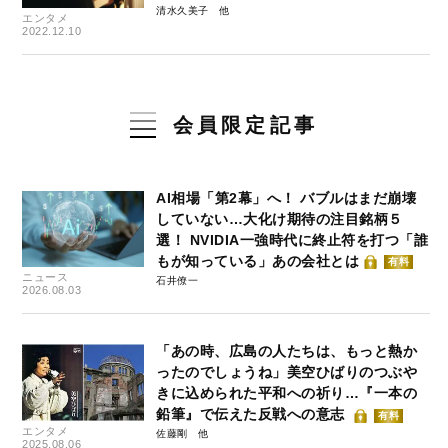
清水久美子
エンタメ
2022.12.10
会員限定記事
AI相場「第2幕」へ！ バブルはまだ崩壊
していない…大化け期待の注目銘柄５
選！ NVIDIA一強時代に終止符を打つ「誰
もが知っている」あの会社とは
有料
ニュース
石井僚一
2026.08.03
「あの時、広島の人たちは、もっと熱か
ったのでしょうね」美空ひばりのつぶや
きに込められた平和への祈り…『一本の
鉛筆』で伝えた反戦への意志
有料
エンタメ
佐藤剛
2025.08.06