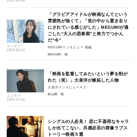
2023.04.06
「グラビアアイドルが映画なんてという
雰囲気が強くて」「世の中から置き去り
にされている感じがした」MEGUMIが過
ごした“大人の思春期”と努力でつかん
だ“今”
エンタメ
MEGUMIインタビュー 後編
2023.03.16
MEGUMI
「映画を監督してみたいという夢を削が
れた（笑）」大泉洋が嫉妬した人物
大泉洋インタビュー＃２
松山梢
エンタメ
2022.12.02
シングルの人必見！ 恋に不器用なキャラ
しか出てこない、共感必至の群像ラブス
トーリー映画５選