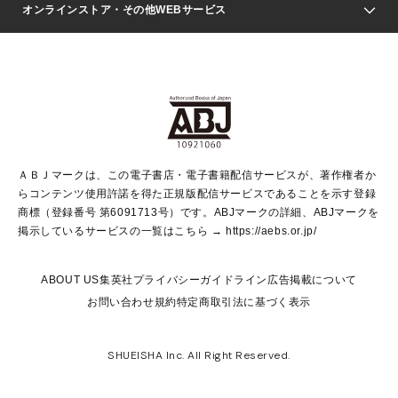
Seventeen
週刊ヤングジャンプ
オンラインストア・その他WEBサービス
文芸・文庫・総合
芸能・情報・スポーツ
少女マンガ
Vジャンプ
non-no Web
ヤングジャンプ定期購読デジタル
すばる
Myojo
オンラインストア
りぼん
学芸・ノンフィクション・新書
最強ジャンプ
女性マンガ
@BAILA
ヤンジャン＋
小説すばる
週プレNEWS
マーガレット
集英社OTOコンテンツ
集英社 学芸編集部
少年ジャンプ＋
その他WEBサービス
クッキー
ライトノベル・ノベライズ
MAQUIA ONLINE
となりのヤングジャンプ
集英社 文芸ステーション
週プレ グラジャパ！
別冊マーガレット
SHUEISHA MANGA-ART HERITAGE
集英社 ビジネス書
ゼブラック
ココハナ
SHUEISHA ADNAVI
SPUR.JP
集英社Webマガジン Cobalt
グランドジャンプ
web 集英社文庫
キッズ
web Sportiva
マンガMee
ジャンプキャラクターズストア
集英社新書
ジャンプルーキー！
月刊オフィスユー
ＡＢＪマークは、この電子書店・電子書籍配信サービスが、著作権者か
EDITOR'S LAB
LEE
集英社オレンジ文庫
ウルトラジャンプ
青春と読書
パラスポ＋！
らコンテンツ使用許諾を得た正規版配信サービスであることを示す登録
集英社みらい文庫
リマコミ＋
HAPPY PLUS STORE
集英社新書プラス
ジャンプTOON
商標（登録番号 第6091713号）です。ABJマークの詳細、ABJマークを
Marisol
シフォン文庫
アジア人物史
S-KIDS.LAND
マンガMeets
掲示しているサービスの一覧はこちら →
https://aebs.or.jp/
shueisha vox
よみタイ
S-MANGA
Web éclat
ダッシュエックス文庫
LEEマルシェ
kotoba
集英社ジャンプリミックス
ABOUT US
集英社プライバシーガイドライン
広告掲載について
T JAPAN:The New York Times Style Magazine
JUMP j BOOKS
お問い合わせ
規約
特定商取引法に基づく表示
SHOP Marisol
e!集英社
集英社コミック文庫
集英社女性誌ポータル
éclat premium
imidas
MEN'S NON-NO WEB
SHUEISHA Inc. All Right Reserved.
mirabella
UOMO