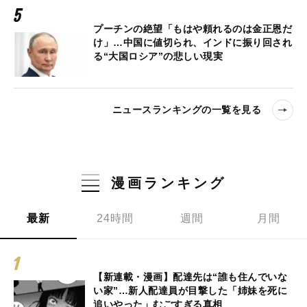
プーチンの絶望「もはや頼れるのは金正恩だ
け」…中国に値切られ、インドに振り回され
る“大国ロシア”の悲しい現実
ニュースランキングの一覧を見る
漫画ランキング
最新
24時間
週間
月間
【新連載・漫画】配達先は“誰も住んでいな
い家”…新人配達員が目撃した「姉妹を死に
追いやった」むごすぎる真相