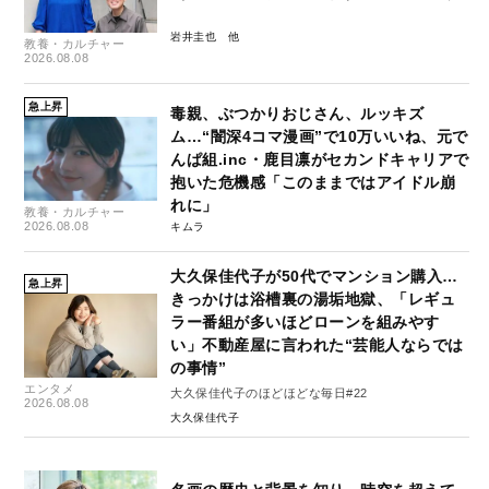
岩井圭也
教養・カルチャー
2026.08.08
急上昇
毒親、ぶつかりおじさん、ルッキズ
ム…“闇深4コマ漫画”で10万いいね、元で
んぱ組.inc・鹿目凛がセカンドキャリアで
抱いた危機感「このままではアイドル崩
れに」
教養・カルチャー
2026.08.08
キムラ
大久保佳代子が50代でマンション購入…
急上昇
きっかけは浴槽裏の湯垢地獄、「レギュ
ラー番組が多いほどローンを組みやす
い」不動産屋に言われた“芸能人ならでは
の事情”
エンタメ
大久保佳代子のほどほどな毎日#22
2026.08.08
大久保佳代子