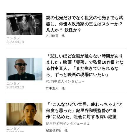
親の七光だけでなく祖父の七光までも武
器に。俳優＆政治家の三世はスターか？
凡人か？ 妖怪か？
谷川建司
エンタメ
2023.04.14
「悲しいほど企画が通らない時期があり
ました」映画『零落』で監督10作目とな
る竹中直人。「まだ生きていられるな
ら、ずっと映画の現場にいたい」
#1 竹中直人インタビュー
エンタメ
2023.03.13
竹中直人
「“こんなひどい世界、終わっちゃえ”と
何度も思った」紀里谷和明監督が“遺
作”に込めた、社会に対する深い絶望
紀里谷和明インタビュー＃１
エンタメ
紀里谷和明