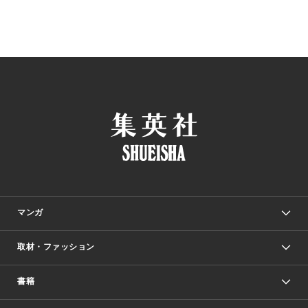
マンガ
取材・ファッション
少年マンガ
週刊少年ジャンプ
書籍
ファッション・美容
青年マンガ
ジャンプSQ.