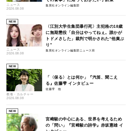
ニュース
集英社オンライン編集部
2026.08.08
NEW
〈江別大学生集団暴行死〉主犯格の18歳
に無期懲役「自分はやってねぇ。誰かが
トドメさした」裁判で明かされた“他責ぶ
り”
ニュース
集英社オンライン編集部ニュース班
2026.08.08
NEW
「〈保る〉とは何か」『汽笛、聞こえ
る』佐藤雫 インタビュー
佐藤雫
教養・カルチャー
2026.08.08
NEW
宮﨑駿の中心にある、世界を考えるため
の「問い」『宮﨑駿の詩学』赤坂憲雄 イ