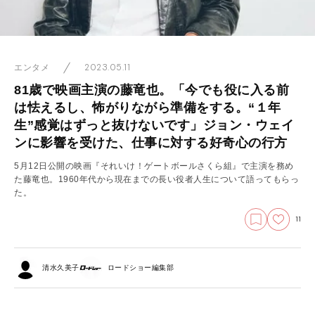
2023.05.11
エンタメ
81歳で映画主演の藤竜也。「今でも役に入る前
は怯えるし、怖がりながら準備をする。“１年
生”感覚はずっと抜けないです」ジョン・ウェイ
ンに影響を受けた、仕事に対する好奇心の行方
5月12日公開の映画『それいけ！ゲートボールさくら組』で主演を務め
た藤竜也。1960年代から現在までの長い役者人生について語ってもらっ
た。
11
清水久美子
ロードショー編集部