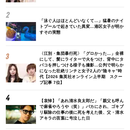
「泳ぐ人はほとんどいなくて…」猛暑のナイ
トプールで起きていた異変…港区女子が明か
すその実態
〈江別・集団暴行死〉「グロかった…」全裸
にして、髪にライターで火をつけ、背中にタ
バコを押しつける様子も撮影…公判で明らか
になった壮絶リンチと女子2人の“陰キャ”時
代【2026 集英社オンライン上半期 スクー
プ記事 7位】
【哀悼】「あれ清水良太郎だ」「親父も呼ん
で麻雀やろうや（笑）」バカにされ、ゴキブ
リ駆除の仕事の後に死を考えた後、父・清水
アキラの言葉に号泣した日