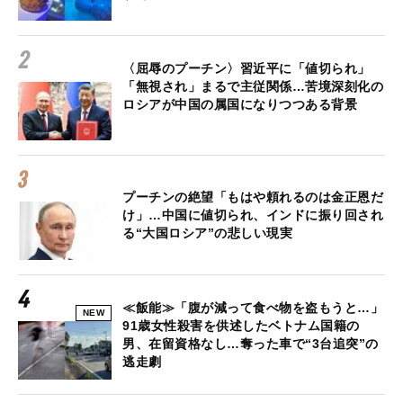
〈屈辱のプーチン〉習近平に「値切られ」
「無視され」まるで主従関係…苦境深刻化の
ロシアが中国の属国になりつつある背景
プーチンの絶望「もはや頼れるのは金正恩だ
け」…中国に値切られ、インドに振り回され
る“大国ロシア”の悲しい現実
≪飯能≫「腹が減って食べ物を盗もうと…」
NEW
91歳女性殺害を供述したベトナム国籍の
男、在留資格なし…奪った車で“3台追突”の
逃走劇