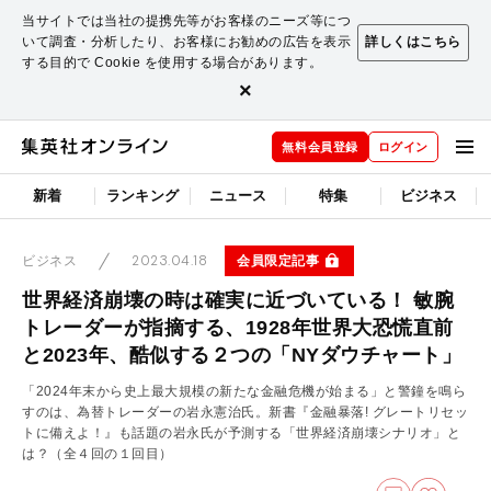
当サイトでは当社の提携先等がお客様のニーズ等につ
いて調査・分析したり、お客様にお勧めの広告を表示
詳しくはこちら
する目的で Cookie を使用する場合があります。
×
無料会員登録
ログイン
新着
ランキング
ニュース
特集
ビジネス
2023.04.18
会員限定記事
ビジネス
世界経済崩壊の時は確実に近づいている！ 敏腕
トレーダーが指摘する、1928年世界大恐慌直前
と2023年、酷似する２つの「NYダウチャート」
「2024年末から史上最大規模の新たな金融危機が始まる」と警鐘を鳴ら
すのは、為替トレーダーの岩永憲治氏。新書『金融暴落! グレートリセッ
トに備えよ！』も話題の岩永氏が予測する「世界経済崩壊シナリオ」と
は？
（全４回の１回目）