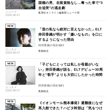
国籍の男、在留資格なし…奪った車で“3
台追突”の逃走劇
ニュース
集英社オンライン編集部ニュース班
2026.08.07
NEW
「昔の私なら絶対に言えなかった」ELT
持田香織が明かす「嫌いなもの」を口に
するようになった理由
持田香織の現在地#2
エンタメ
黒島暁生
2026.08.07
NEW
「子どもにとっては私しか母親がいな
い」持田香織が語る、ELTデビュー30周
年と“歌手”よりも大切にしたかった時間
持田香織の現在地#1
エンタメ
2026.08.07
黒島暁生
NEW
《イオンモール熊本爆発》避難後になぜ
再入館できた？ハビタ幹部は「気をつけ