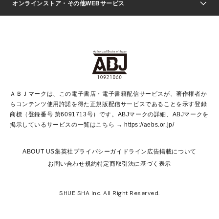
Seventeen
週刊ヤングジャンプ
オンラインストア・その他WEBサービス
文芸・文庫・総合
芸能・情報・スポーツ
少女マンガ
Vジャンプ
non-no Web
ヤングジャンプ定期購読デジタル
すばる
Myojo
オンラインストア
りぼん
学芸・ノンフィクション・新書
最強ジャンプ
女性マンガ
@BAILA
ヤンジャン＋
小説すばる
週プレNEWS
マーガレット
集英社OTOコンテンツ
集英社 学芸編集部
少年ジャンプ＋
その他WEBサービス
クッキー
ライトノベル・ノベライズ
MAQUIA ONLINE
となりのヤングジャンプ
集英社 文芸ステーション
週プレ グラジャパ！
別冊マーガレット
SHUEISHA MANGA-ART HERITAGE
集英社 ビジネス書
ゼブラック
ココハナ
SHUEISHA ADNAVI
SPUR.JP
集英社Webマガジン Cobalt
グランドジャンプ
web 集英社文庫
キッズ
web Sportiva
マンガMee
ジャンプキャラクターズストア
集英社新書
ジャンプルーキー！
月刊オフィスユー
ＡＢＪマークは、この電子書店・電子書籍配信サービスが、著作権者か
EDITOR'S LAB
LEE
集英社オレンジ文庫
ウルトラジャンプ
青春と読書
パラスポ＋！
らコンテンツ使用許諾を得た正規版配信サービスであることを示す登録
集英社みらい文庫
リマコミ＋
HAPPY PLUS STORE
集英社新書プラス
ジャンプTOON
商標（登録番号 第6091713号）です。ABJマークの詳細、ABJマークを
Marisol
シフォン文庫
アジア人物史
S-KIDS.LAND
マンガMeets
掲示しているサービスの一覧はこちら →
https://aebs.or.jp/
shueisha vox
よみタイ
S-MANGA
Web éclat
ダッシュエックス文庫
LEEマルシェ
kotoba
集英社ジャンプリミックス
ABOUT US
集英社プライバシーガイドライン
広告掲載について
T JAPAN:The New York Times Style Magazine
JUMP j BOOKS
お問い合わせ
規約
特定商取引法に基づく表示
SHOP Marisol
e!集英社
集英社コミック文庫
集英社女性誌ポータル
éclat premium
imidas
MEN'S NON-NO WEB
SHUEISHA Inc. All Right Reserved.
mirabella
UOMO