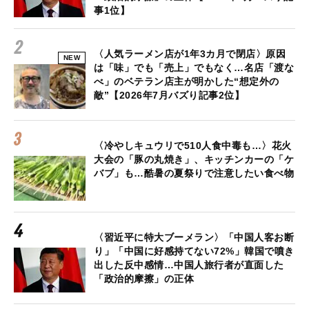
事1位】
〈人気ラーメン店が1年3カ月で閉店〉原因
NEW
は「味」でも「売上」でもなく…名店「渡な
べ」のベテラン店主が明かした“想定外の
敵”【2026年7月バズり記事2位】
〈冷やしキュウリで510人食中毒も…〉花火
大会の「豚の丸焼き」、キッチンカーの「ケ
バブ」も…酷暑の夏祭りで注意したい食べ物
〈習近平に特大ブーメラン〉「中国人客お断
り」「中国に好感持てない72%」韓国で噴き
出した反中感情…中国人旅行者が直面した
「政治的摩擦」の正体