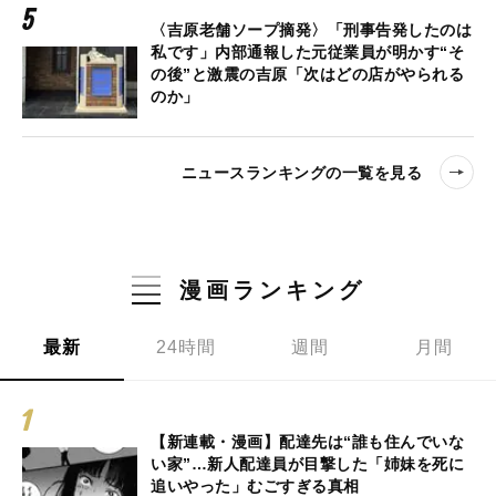
〈吉原老舗ソープ摘発〉「刑事告発したのは
私です」内部通報した元従業員が明かす“そ
の後”と激震の吉原「次はどの店がやられる
のか」
ニュースランキングの一覧を見る
漫画ランキング
最新
24時間
週間
月間
【新連載・漫画】配達先は“誰も住んでいな
い家”…新人配達員が目撃した「姉妹を死に
追いやった」むごすぎる真相