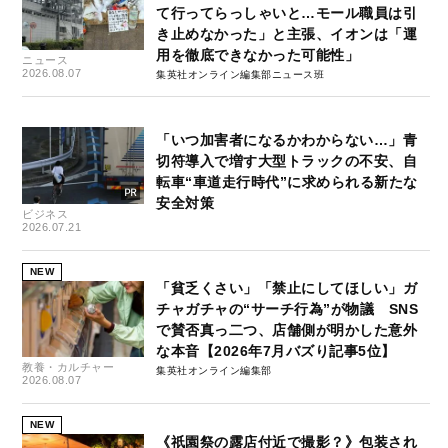
て行ってらっしゃいと…モール職員は引
き止めなかった」と主張、イオンは「運
用を徹底できなかった可能性」
ニュース
2026.08.07
集英社オンライン編集部ニュース班
「いつ加害者になるかわからない…」青
切符導入で増す大型トラックの不安、自
転車“車道走行時代”に求められる新たな
安全対策
ビジネス
2026.07.21
NEW
「貧乏くさい」「禁止にしてほしい」ガ
チャガチャの“サーチ行為”が物議 SNS
で賛否真っ二つ、店舗側が明かした意外
な本音【2026年7月バズり記事5位】
教養・カルチャー
集英社オンライン編集部
2026.08.07
NEW
《祇園祭の露店付近で撮影？》包装され