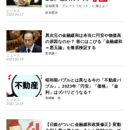
金融暴落「グレートリセット」に備えよ！
ビジネス
岩永憲治
2023.04.17
異次元の金融緩和は本当に円安や物価高
の原因なのか？ 巷にはこびる「金融緩和
＝悪玉論」を徹底検証する
室伏謙一
ニュース
2023.03.15
昭和期バブルとは異なる今の「不動産バ
ブル」。2023年「円安」「価格」「金
利」はズバリどうなる？
長嶋修
ビジネス
2022.12.24
【日銀がついに金融緩和政策修正】変動