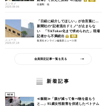
エンタメ
佐藤剛
2025.08.06
「日経に紹介してほしい」が合言葉に…
新聞社の“記者流出ドミノ”が止まらな
い 「TikToker化まで求められた」現場
記者から不満続出
有料
ニュース
集英社オンライン編集部ニュース班
2026.07.18
会員限定記事一覧を見る
新着記事
NEW
≪飯能≫「腹が減って食べ物を盗もう
と…」91歳女性殺害を供述したベトナム