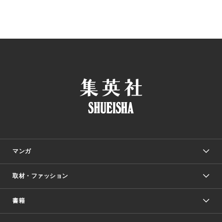
マンガ
取材・ファッション
少年マンガ
週刊少年ジャンプ
書籍
ファッション・美容
青年マンガ
ジャンプSQ.