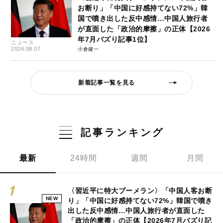
お断り」「中国に好感持てない72%」韓
国で噴き出した反中感情…中国人旅行者
が直面した「政治的摩擦」の正体【2026
年7月バズり記事1位】
ニュース
2026.08.07
小倉健一
新着記事一覧を見る
記事ランキング
最新
24時間
週間
月間
〈習近平に特大ブーメラン〉「中国人客お断
NEW
り」「中国に好感持てない72%」韓国で噴き
出した反中感情…中国人旅行者が直面した
「政治的摩擦」の正体【2026年7月バズり記