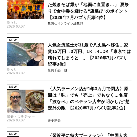
た焼きそば麺が「地面に直置き…」 夏祭
りで食中毒を避ける“店選び”のポイント
【2026年7月バズり記事4位】
暮らし
集英社オンライン編集部
2026.08.07
NEW
人気女流雀士が31歳で八丈島へ移住…家
賃15万円→3万円、1K→4LDK「東京では
壊れてしまうと…」【2026年7月バズり
記事3位】
暮らし
松岡千晶
2026.08.07
NEW
〈人気ラーメン店が1年3カ月で閉店〉原
因は「味」でも「売上」でもなく…名店
「渡なべ」のベテラン店主が明かした“想
定外の敵”【2026年7月バズり記事2位】
教養・カルチャー
2026.08.07
井手隊長
NEW
〈習近平に特大ブーメラン〉「中国人客