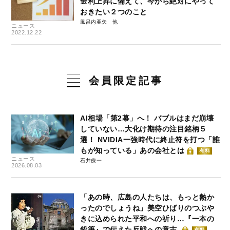
金利上昇に備えて、今から絶対にやって
おきたい２つのこと
風呂内亜矢
ニュース
2022.12.22
会員限定記事
AI相場「第2幕」へ！ バブルはまだ崩壊
していない…大化け期待の注目銘柄５
選！ NVIDIA一強時代に終止符を打つ「誰
もが知っている」あの会社とは
有料
ニュース
石井僚一
2026.08.03
「あの時、広島の人たちは、もっと熱か
ったのでしょうね」美空ひばりのつぶや
きに込められた平和への祈り…『一本の
鉛筆』で伝えた反戦への意志
有料