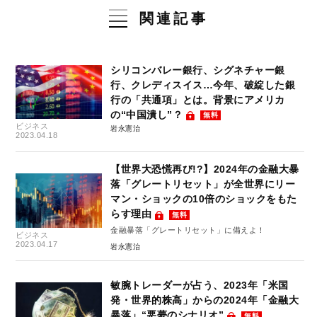
関連記事
シリコンバレー銀行、シグネチャー銀
行、クレディスイス…今年、破綻した銀
行の「共通項」とは。背景にアメリカ
の“中国潰し”？
無料
ビジネス
岩永憲治
2023.04.18
【世界大恐慌再び!?】2024年の金融大暴
落「グレートリセット」が全世界にリー
マン・ショックの10倍のショックをもた
らす理由
無料
金融暴落「グレートリセット」に備えよ！
ビジネス
2023.04.17
岩永憲治
敏腕トレーダーが占う、2023年「米国
発・世界的株高」からの2024年「金融大
暴落」“悪夢のシナリオ”
無料