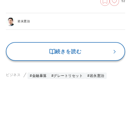
52
岩永憲治
続きを読む
ビジネス
#金融暴落
#グレートリセット
#岩永憲治