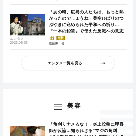
「あの時、広島の人たちは、もっと熱
かったのでしょうね」美空ひばりのつ
ぶやきに込められた平和への祈り…
『一本の鉛筆』で伝えた反戦への意志
有料
エンタメ
2025.08.06
佐藤剛
エンタメ一覧を見る
美容
「角刈りナメるな！」炎上投稿に理容
師が反論…知られざる“マジの角刈