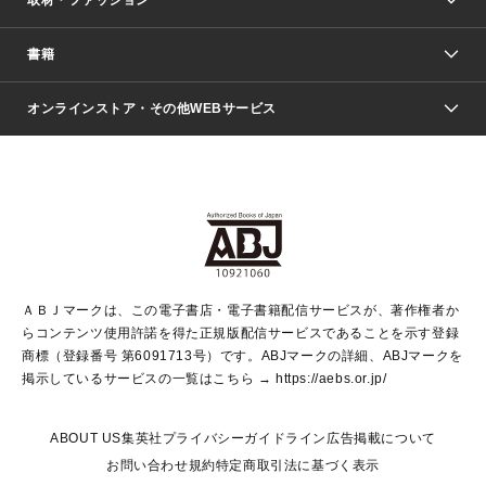
少年マンガ
週刊少年ジャンプ
書籍
ファッション・美容
青年マンガ
ジャンプSQ.
Seventeen
週刊ヤングジャンプ
オンラインストア・その他WEBサービス
文芸・文庫・総合
芸能・情報・スポーツ
少女マンガ
Vジャンプ
non-no Web
ヤングジャンプ定期購読デジタル
すばる
Myojo
オンラインストア
りぼん
学芸・ノンフィクション・新書
最強ジャンプ
女性マンガ
@BAILA
ヤンジャン＋
小説すばる
週プレNEWS
マーガレット
集英社OTOコンテンツ
集英社 学芸編集部
少年ジャンプ＋
その他WEBサービス
クッキー
ライトノベル・ノベライズ
MAQUIA ONLINE
となりのヤングジャンプ
集英社 文芸ステーション
週プレ グラジャパ！
別冊マーガレット
SHUEISHA MANGA-ART HERITAGE
集英社 ビジネス書
ゼブラック
ココハナ
SHUEISHA ADNAVI
SPUR.JP
集英社Webマガジン Cobalt
グランドジャンプ
web 集英社文庫
キッズ
web Sportiva
マンガMee
ジャンプキャラクターズストア
集英社新書
ジャンプルーキー！
月刊オフィスユー
ＡＢＪマークは、この電子書店・電子書籍配信サービスが、著作権者か
EDITOR'S LAB
LEE
集英社オレンジ文庫
ウルトラジャンプ
青春と読書
パラスポ＋！
らコンテンツ使用許諾を得た正規版配信サービスであることを示す登録
集英社みらい文庫
リマコミ＋
HAPPY PLUS STORE
集英社新書プラス
ジャンプTOON
商標（登録番号 第6091713号）です。ABJマークの詳細、ABJマークを
Marisol
シフォン文庫
アジア人物史
S-KIDS.LAND
マンガMeets
掲示しているサービスの一覧はこちら →
https://aebs.or.jp/
shueisha vox
よみタイ
S-MANGA
Web éclat
ダッシュエックス文庫
LEEマルシェ
kotoba
集英社ジャンプリミックス
ABOUT US
集英社プライバシーガイドライン
広告掲載について
T JAPAN:The New York Times Style Magazine
JUMP j BOOKS
お問い合わせ
規約
特定商取引法に基づく表示
SHOP Marisol
e!集英社
集英社コミック文庫
集英社女性誌ポータル