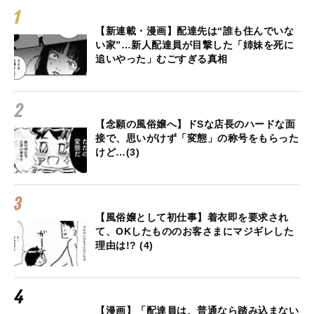
【新連載・漫画】配達先は“誰も住んでいな
い家”…新人配達員が目撃した「姉妹を死に
追いやった」むごすぎる真相
【念願の風俗嬢へ】ドSな店長のハードな面
接で、思いがけず「変態」の称号をもらった
けど…(3)
【風俗嬢として初仕事】着衣即を要求され
て、OKしたもののお客さまにマジギレした
理由は!? (4)
【漫画】「配達員は、普通なら踏み込まない