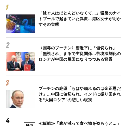
「泳ぐ人はほとんどいなくて…」猛暑のナイ
トプールで起きていた異変…港区女子が明か
すその実態
〈屈辱のプーチン〉習近平に「値切られ」
「無視され」まるで主従関係…苦境深刻化の
ロシアが中国の属国になりつつある背景
プーチンの絶望「もはや頼れるのは金正恩だ
け」…中国に値切られ、インドに振り回され
る“大国ロシア”の悲しい現実
≪飯能≫「腹が減って食べ物を盗もうと…」
NEW