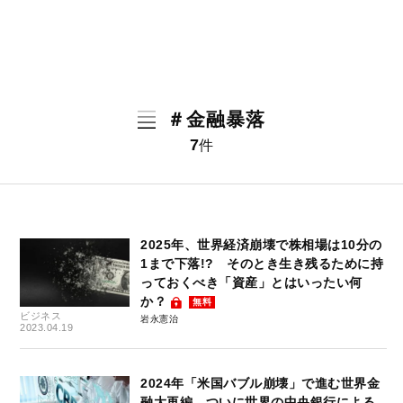
＃金融暴落
7
件
2025年、世界経済崩壊で株相場は10分の
1まで下落!? そのとき生き残るために持
っておくべき「資産」とはいったい何
か？
無料
ビジネス
岩永憲治
2023.04.19
2024年「米国バブル崩壊」で進む世界金
融大再編。ついに世界の中央銀行による