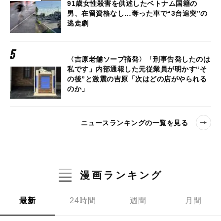
91歳女性殺害を供述したベトナム国籍の
男、在留資格なし…奪った車で“3台追突”の
逃走劇
〈吉原老舗ソープ摘発〉「刑事告発したのは
私です」内部通報した元従業員が明かす“そ
の後”と激震の吉原「次はどの店がやられる
のか」
ニュースランキングの一覧を見る
漫画ランキング
最新
24時間
週間
月間