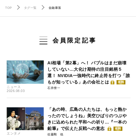
TOP
タグ一覧
金融暴落
会員限定記事
AI相場「第2幕」へ！ バブルはまだ崩壊
していない…大化け期待の注目銘柄５
選！ NVIDIA一強時代に終止符を打つ「誰
もが知っている」あの会社とは
有料
ニュース
石井僚一
2026.08.03
「あの時、広島の人たちは、もっと熱か
ったのでしょうね」美空ひばりのつぶや
きに込められた平和への祈り…『一本の
鉛筆』で伝えた反戦への意志
有料
エンタメ
佐藤剛