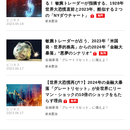
る！ 敏腕トレーダーが指摘する、1928年
世界大恐慌直前と2023年、酷似する２つ
の「NYダウチャート」
無料
ビジネス
岩永憲治
2023.04.18
敏腕トレーダーが占う、2023年「米国
発・世界的株高」からの2024年「金融大
暴落」“悪夢のシナリオ”
無料
金融暴落「グレートリセット」に備えよ！
ビジネス
岩永憲治
2023.04.17
【世界大恐慌再び!?】2024年の金融大暴
落「グレートリセット」が全世界にリー
マン・ショックの10倍のショックをもた
らす理由
無料
金融暴落「グレートリセット」に備えよ！
ビジネス
2023.04.17
岩永憲治