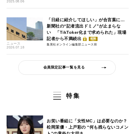
2025.08.06
「日経に紹介してほしい」が合言葉に…
新聞社の“記者流出ドミノ”が止まらな
い 「TikToker化まで求められた」現場
記者から不満続出
有料
ニュース
集英社オンライン編集部ニュース班
2026.07.18
会員限定記事一覧を見る
特集
お笑い番組に「女性MC」は必要なのか？
松岡茉優・上戸彩の “何も残らないコメン
ト”の意外な大切さ