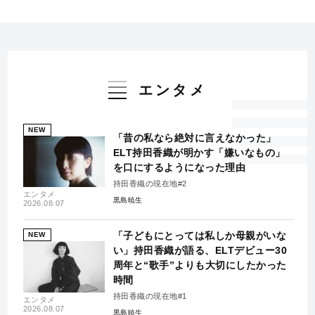
エンタメ
NEW
「昔の私なら絶対に言えなかった」
ELT持田香織が明かす「嫌いなもの」
を口にするようになった理由
持田香織の現在地#2
エンタメ
黒島暁生
2026.08.07
「子どもにとっては私しか母親がいな
NEW
い」持田香織が語る、ELTデビュー30
周年と“歌手”よりも大切にしたかった
時間
持田香織の現在地#1
エンタメ
2026.08.07
黒島暁生