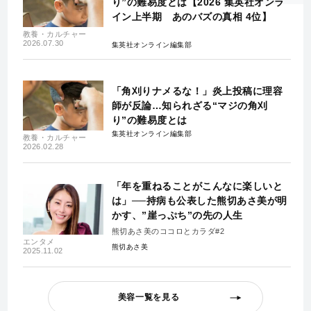
り”の難易度とは【2026 集英社オンラ
イン上半期 あのバズの真相 4位】
教養・カルチャー
2026.07.30
集英社オンライン編集部
「角刈りナメるな！」炎上投稿に理容
師が反論…知られざる“マジの角刈
り”の難易度とは
集英社オンライン編集部
教養・カルチャー
2026.02.28
「年を重ねることがこんなに楽しいと
は」──持病も公表した熊切あさ美が明
かす、”崖っぷち”の先の人生
熊切あさ美のココロとカラダ#2
エンタメ
熊切あさ美
2025.11.02
美容一覧を見る