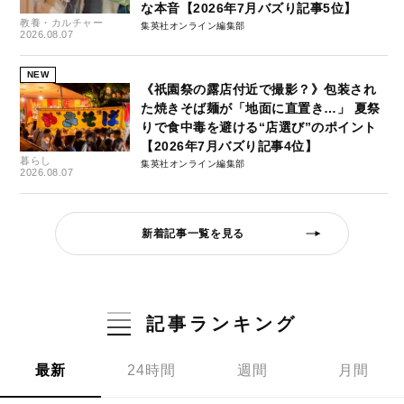
な本音【2026年7月バズり記事5位】
教養・カルチャー
集英社オンライン編集部
2026.08.07
NEW
《祇園祭の露店付近で撮影？》包装され
た焼きそば麺が「地面に直置き…」 夏祭
りで食中毒を避ける“店選び”のポイント
【2026年7月バズり記事4位】
暮らし
集英社オンライン編集部
2026.08.07
新着記事一覧を見る
記事ランキング
最新
24時間
週間
月間