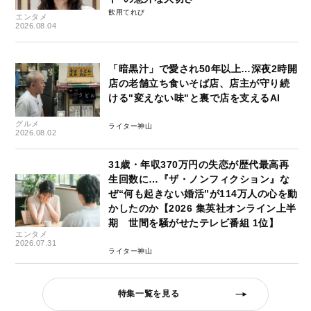
飲用てれび
エンタメ
2026.08.04
「暗黒汁」で愛され50年以上…深夜2時開
店の老舗立ち食いそば店、店主が守り続
ける"変えない味"と裏で店を支えるAI
グルメ
ライター神山
2026.08.02
31歳・年収370万円の失恋が歴代最高再
生回数に…『ザ・ノンフィクション』な
ぜ“何も起きない婚活”が114万人の心を動
かしたのか【2026 集英社オンライン上半
期 世間を騒がせたテレビ番組 1位】
エンタメ
2026.07.31
ライター神山
特集一覧を見る