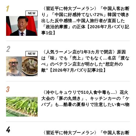
〈習近平に特大ブーメラン〉「中国人客お断
NEW
り」「中国に好感持てない72%」韓国で噴き
出した反中感情…中国人旅行者が直面した
「政治的摩擦」の正体【2026年7月バズり記
事1位】
〈人気ラーメン店が1年3カ月で閉店〉原因
NEW
は「味」でも「売上」でもなく…名店「渡な
べ」のベテラン店主が明かした“想定外の
敵”【2026年7月バズり記事2位】
〈冷やしキュウリで510人食中毒も…〉花火
大会の「豚の丸焼き」、キッチンカーの「ケ
バブ」も…酷暑の夏祭りで注意したい食べ物
〈習近平に特大ブーメラン〉「中国人客お断