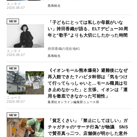
エンタメ
黒島暁生
2026.08.07
NEW
「子どもにとっては私しか母親がいな
い」持田香織が語る、ELTデビュー30周
年と“歌手”よりも大切にしたかった時間
持田香織の現在地#1
エンタメ
2026.08.07
黒島暁生
NEW
《イオンモール熊本爆発》避難後になぜ
再入館できた？ハビタ幹部は「気をつけ
て行ってらっしゃいと…モール職員は引
き止めなかった」と主張、イオンは「運
用を徹底できなかった可能性」
ニュース
2026.08.07
集英社オンライン編集部ニュース班
NEW
「貧乏くさい」「禁止にしてほしい」ガ
チャガチャの“サーチ行為”が物議 SNS
で賛否真っ二つ、店舗側が明かした意外