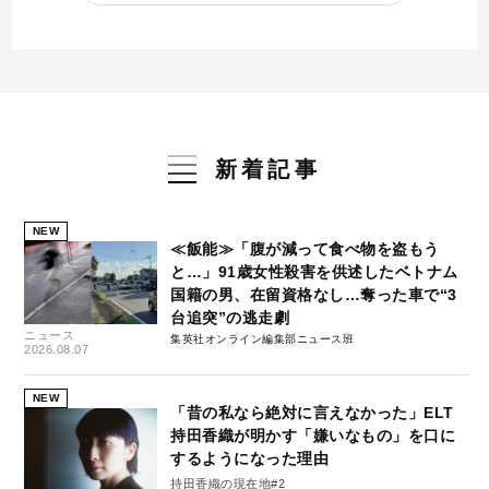
新着記事
NEW
≪飯能≫「腹が減って食べ物を盗もう
と…」91歳女性殺害を供述したベトナム
国籍の男、在留資格なし…奪った車で“3
台追突”の逃走劇
ニュース
集英社オンライン編集部ニュース班
2026.08.07
NEW
「昔の私なら絶対に言えなかった」ELT
持田香織が明かす「嫌いなもの」を口に
するようになった理由
持田香織の現在地#2