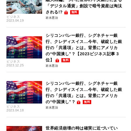
「デジタル通貨」創設で暗号資産は淘汰
される!?
無料
ビジネス
岩永憲治
2023.04.19
シリコンバレー銀行、シグネチャー銀
行、クレディスイス…今年、破綻した銀
行の「共通項」とは。背景にアメリカ
の“中国潰し”？【2023ビジネス記事 3
位】
無料
ビジネス
2023.12.25
岩永憲治
シリコンバレー銀行、シグネチャー銀
行、クレディスイス…今年、破綻した銀
行の「共通項」とは。背景にアメリカ
の“中国潰し”？
無料
ビジネス
岩永憲治
2023.04.18
世界経済崩壊の時は確実に近づいてい