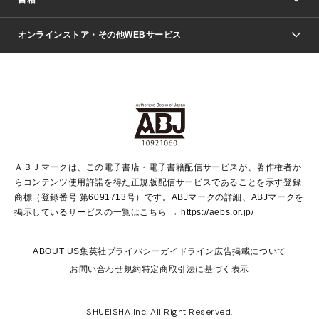
ファッション・美容
青年マンガ
ジャンプSQ.
Seventeen
週刊ヤングジャンプ
オンラインストア・その他WEBサービス
文芸・文庫・総合
芸能・情報・スポーツ
少女マンガ
Vジャンプ
non-no Web
ヤングジャンプ定期購読デジタル
すばる
Myojo
オンラインストア
りぼん
学芸・ノンフィクション・新書
最強ジャンプ
女性マンガ
@BAILA
ヤンジャン＋
小説すばる
週プレNEWS
マーガレット
集英社OTOコンテンツ
集英社 学芸編集部
少年ジャンプ＋
その他WEBサービス
クッキー
ライトノベル・ノベライズ
MAQUIA ONLINE
となりのヤングジャンプ
集英社 文芸ステーション
週プレ グラジャパ！
別冊マーガレット
SHUEISHA MANGA-ART HERITAGE
集英社 ビジネス書
ゼブラック
ココハナ
SHUEISHA ADNAVI
SPUR.JP
集英社Webマガジン Cobalt
グランドジャンプ
web 集英社文庫
キッズ
web Sportiva
マンガMee
ジャンプキャラクターズストア
集英社新書
ジャンプルーキー！
月刊オフィスユー
ＡＢＪマークは、この電子書店・電子書籍配信サービスが、著作権者か
EDITOR'S LAB
LEE
集英社オレンジ文庫
ウルトラジャンプ
青春と読書
パラスポ＋！
らコンテンツ使用許諾を得た正規版配信サービスであることを示す登録
集英社みらい文庫
リマコミ＋
HAPPY PLUS STORE
集英社新書プラス
ジャンプTOON
商標（登録番号 第6091713号）です。ABJマークの詳細、ABJマークを
Marisol
シフォン文庫
アジア人物史
S-KIDS.LAND
マンガMeets
掲示しているサービスの一覧はこちら →
https://aebs.or.jp/
shueisha vox
よみタイ
S-MANGA
Web éclat
ダッシュエックス文庫
LEEマルシェ
kotoba
集英社ジャンプリミックス
ABOUT US
集英社プライバシーガイドライン
広告掲載について
T JAPAN:The New York Times Style Magazine
JUMP j BOOKS
お問い合わせ
規約
特定商取引法に基づく表示
SHOP Marisol
e!集英社
集英社コミック文庫
集英社女性誌ポータル
éclat premium
imidas
MEN'S NON-NO WEB
SHUEISHA Inc. All Right Reserved.