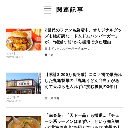
関連記事
Z世代のファンも急増中。オリジナルグッ
ズも絶好調な「ドムドムハンバーガー」
が、“絶滅寸前”から復活できた理由
日本初のハンバーガーチェーン
ビジネス
井上晃
2023.04.02
【累計3,200万食突破】コロナ禍で爆売れ
した丸亀製麺の「丸亀うどん弁当」があ
えて天ぷらを入れずに挑む勝負の3年目
ビジネス
古田島大介
2023.03.02
「幸楽苑」「天下一品」も撤退…「チェ
ーン系ラーメンはまずい」という先入観
が“北海道進出”を阻んでいる!? 本州の人