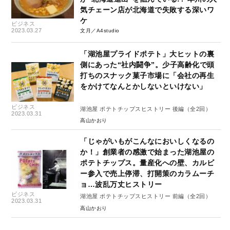
気チェーン店が北海道で失敗する深いワ
ケ
ビジネス
2023.03.27
文月／A4studio
「湖池屋プライドポテト」大ヒットの裏
側にあった“社内闘争”。少子高齢化で頭
打ちのスナック菓子市場に「会社の再生
をかけてなんとかしないといけない」
ビジネス
湖池屋 ポテトチップスヒストリー 後編（全2回）
2023.03.31
高山かおり
「じゃがいもがこんなにおいしくなるの
か！」創業者の感激で始まった湖池屋の
ポテトチップス。量産化への壁、カルビ
ー参入で売上停滞、打開策のカラムーチ
ョ…波乱万丈ヒストリー
ビジネス
湖池屋 ポテトチップスヒストリー 前編（全2回）
2023.03.31
高山かおり