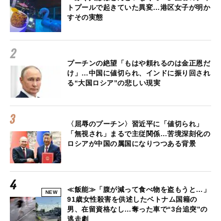
トプールで起きていた異変…港区女子が明か
すその実態
プーチンの絶望「もはや頼れるのは金正恩だ
け」…中国に値切られ、インドに振り回され
る“大国ロシア”の悲しい現実
〈屈辱のプーチン〉習近平に「値切られ」
「無視され」まるで主従関係…苦境深刻化の
ロシアが中国の属国になりつつある背景
≪飯能≫「腹が減って食べ物を盗もうと…」
NEW
91歳女性殺害を供述したベトナム国籍の
男、在留資格なし…奪った車で“3台追突”の
逃走劇