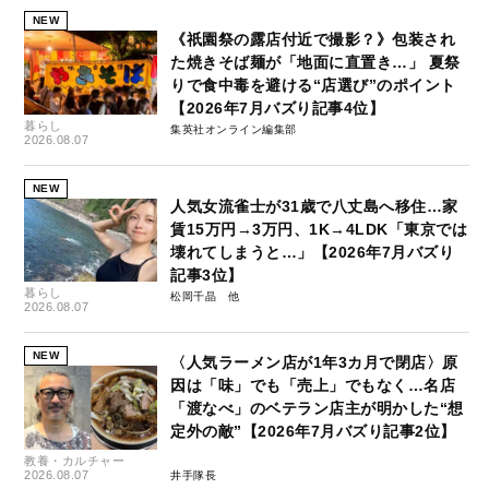
NEW
《祇園祭の露店付近で撮影？》包装され
た焼きそば麺が「地面に直置き…」 夏祭
りで食中毒を避ける“店選び”のポイント
【2026年7月バズり記事4位】
暮らし
集英社オンライン編集部
2026.08.07
NEW
人気女流雀士が31歳で八丈島へ移住…家
賃15万円→3万円、1K→4LDK「東京では
壊れてしまうと…」【2026年7月バズり
記事3位】
暮らし
松岡千晶
2026.08.07
NEW
〈人気ラーメン店が1年3カ月で閉店〉原
因は「味」でも「売上」でもなく…名店
「渡なべ」のベテラン店主が明かした“想
定外の敵”【2026年7月バズり記事2位】
教養・カルチャー
2026.08.07
井手隊長