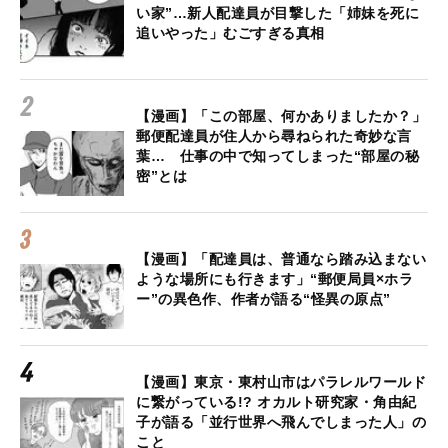
い家”…新人配達員が目撃した「姉妹を死に
追いやった」むごすぎる真相
【漫画】「この部屋、何かありましたか？」
郵便配達員が住人から尋ねられた奇妙な言
葉… 仕事の中で知ってしまった“部屋の秘
密”とは
【漫画】「配達員は、普通なら踏み込まない
ような場所にも行きます」“郵便局員×ホラ
ー”の異色作、作者が語る“怪異の原点”
【漫画】東京・東村山市はパラレルワールド
に繋がっている!? オカルト研究家・角由紀
子が語る「並行世界へ飛んでしまった人」の
こと