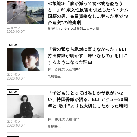
≪飯能≫「腹が減って食べ物を盗もう
と…」91歳女性殺害を供述したベトナム
国籍の男、在留資格なし…奪った車で“3
台追突”の逃走劇
ニュース
集英社オンライン編集部ニュース班
2026.08.07
NEW
「昔の私なら絶対に言えなかった」ELT
持田香織が明かす「嫌いなもの」を口に
するようになった理由
持田香織の現在地#2
エンタメ
黒島暁生
2026.08.07
NEW
「子どもにとっては私しか母親がいな
い」持田香織が語る、ELTデビュー30周
年と“歌手”よりも大切にしたかった時間
持田香織の現在地#1
エンタメ
2026.08.07
黒島暁生