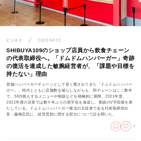
2023.04.02
ビジネス
SHIBUYA109のショップ店員から飲食チェーン
の代表取締役へ。「ドムドムハンバーガー」奇跡
の復活を達成した敏腕経営者が、「課題や目標を
持たない」理由
老舗ハンバーガーチェーンとして長く愛されてきた「ドムドムハンバー
ガー」。時代とともに店舗数を減らしながらも、同チェーンはここ数年
で、SNS映えするメニューや物販などを積極的に展開。2021年度、
2022年度の決算では数十年ぶりの黒字化を達成し、業績のV字回復を果
たしている。ドムドムハンバーガー復活の立役者である代表取締役社
長・藤崎忍氏に、経営思想に関する部分について話を聞いた。
1