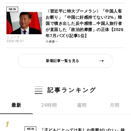
NEW
〈習近平に特大ブーメラン〉「中国人客
お断り」「中国に好感持てない72%」韓
国で噴き出した反中感情…中国人旅行者
が直面した「政治的摩擦」の正体【2026
年7月バズり記事1位】
ニュース
2026.08.07
小倉健一
新着記事一覧を見る
記事ランキング
最新
24時間
週間
月間
NEW
「子どもにとっては私しか母親がいない」持