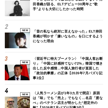
田香織が語る、ELTデビュー30周年と“歌
手”よりも大切にしたかった時間
NEW
「昔の私なら絶対に言えなかった」ELT持田
香織が明かす「嫌いなもの」を口にするよう
になった理由
〈習近平に特大ブーメラン〉「中国人客お断
NEW
り」「中国に好感持てない72%」韓国で噴き
出した反中感情…中国人旅行者が直面した
「政治的摩擦」の正体【2026年7月バズり記
事1位】
〈人気ラーメン店が1年3カ月で閉店〉原因
NEW
は「味」でも「売上」でもなく…名店「渡な
べ」のベテラン店主が明かした“想定外の
敵”【2026年7月バズり記事2位】