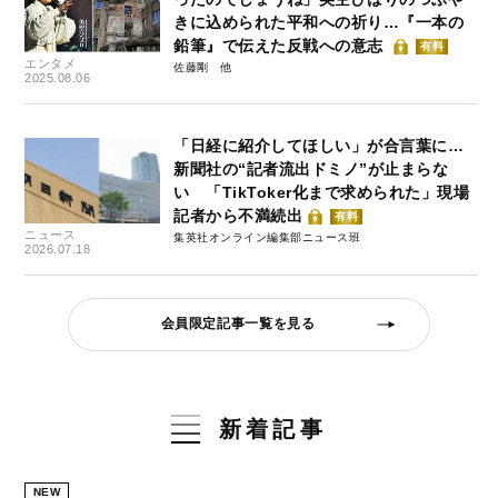
きに込められた平和への祈り…『一本の
鉛筆』で伝えた反戦への意志
有料
エンタメ
佐藤剛
2025.08.06
「日経に紹介してほしい」が合言葉に…
新聞社の“記者流出ドミノ”が止まらな
い 「TikToker化まで求められた」現場
記者から不満続出
有料
ニュース
集英社オンライン編集部ニュース班
2026.07.18
会員限定記事一覧を見る
新着記事
NEW