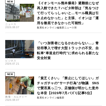
NEW
《イオンモール熊本爆発》避難後になぜ
再入館できた？ハビタ幹部は「気をつけ
て行ってらっしゃいと…モール職員は引
き止めなかった」と主張、イオンは「運
用を徹底できなかった可能性」
ニュース
2026.08.07
集英社オンライン編集部ニュース班
「いつ加害者になるかわからない…」青
切符導入で増す大型トラックの不安、自
転車“車道走行時代”に求められる新たな
安全対策
ビジネス
2026.07.21
NEW
「貧乏くさい」「禁止にしてほしい」ガ
チャガチャの“サーチ行為”が物議 SNS
で賛否真っ二つ、店舗側が明かした意外
な本音【2026年7月バズり記事5位】
教養・カルチャー
集英社オンライン編集部
2026.08.07