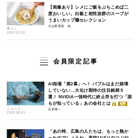
【画像あり】シメにご飯をぶちこめば二
度おいしい。白飯と相性抜群のスープが
うまいカップ麺セレクション
大山即席斎
暮らし
2022.12.02
会員限定記事
AI相場「第2幕」へ！ バブルはまだ崩壊
していない…大化け期待の注目銘柄５
選！ NVIDIA一強時代に終止符を打つ「誰
もが知っている」あの会社とは
有料
ニュース
石井僚一
2026.08.03
「あの時、広島の人たちは、もっと熱か
ったのでしょうね」美空ひばりのつぶや