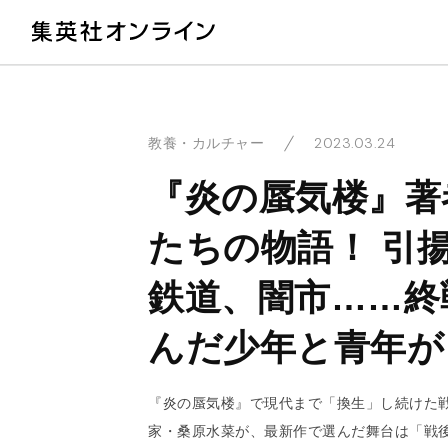
教
2023.03.24
教養・カルチャー
『炎の蜃気楼』著
たちの物語！ 引
鉄道、闇市……終
んだ少年と青年が
『炎の蜃気楼』で現代まで「換生」し続けた
家・桑原水菜が、最新作で選んだ舞台は「戦