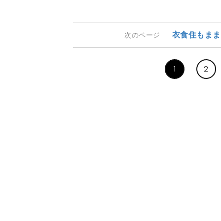
衣食住もまま
次のページ
1
2