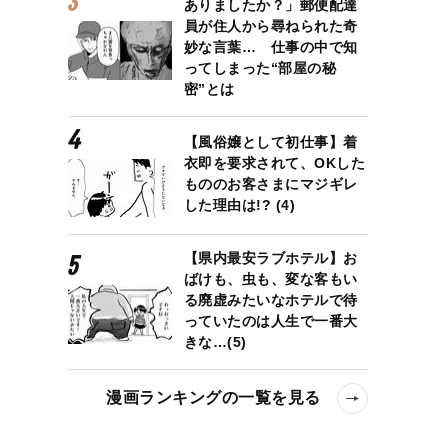
ありましたか？」郵便配達
員が住人から尋ねられた奇
妙な言葉… 仕事の中で知
ってしまった“部屋の秘
密”とは
【風俗嬢として初仕事】着
衣即を要求されて、OKした
もののお客さまにマジギレ
した理由は!? (4)
【県内最安ラブホテル】お
ばけも、虫も、変な客もい
る廃虚みたいなホテルで待
っていたのは人生で一番大
きな…(5)
漫画ランキングの一覧を見る