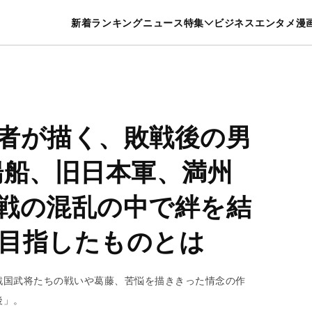
特集一覧を見る
漫画一覧を見る
新着
ランキング
ニュース
特集
ビジネス
エンタメ
漫
養・カルチャー
暮らし
スポーツ
ヘルスケア
美容
グルメ
者が描く、敗戦後の男
揚船、旧日本軍、満州
戦の混乱の中で絆を結
目指したものとは
戦国武将たちの戦いや葛藤、苦悩を描ききった情念の作
後」。