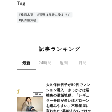
Tag
#桑原水菜
#荒野は群青に染まりて
#炎の蜃気楼
記事ランキング
最新
24時間
週間
月間
大久保佳代子が50代でマン
ション購入…きっかけは浴
NEW
槽裏の湯垢地獄、「レギュ
ラー番組が多いほどローン
を組みやすい」不動産屋に
言われた“芸能人ならではの