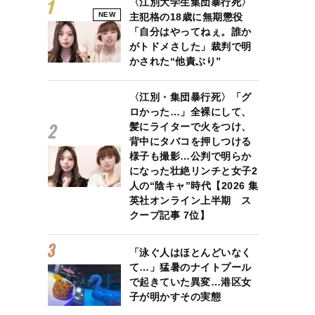
〈江別大学生集団暴行死〉
NEW
主犯格の18歳に無期懲役
「自分はやってねぇ。誰か
がトドメさした」裁判で明
かされた“他責ぶり”
〈江別・集団暴行死〉「グ
ロかった…」全裸にして、
髪にライターで火をつけ、
背中にタバコを押しつける
様子も撮影…公判で明らか
になった壮絶リンチと女子2
人の“陰キャ”時代【2026 集
英社オンライン上半期 ス
クープ記事 7位】
「泳ぐ人はほとんどいなく
て…」猛暑のナイトプール
で起きていた異変…港区女
子が明かすその実態