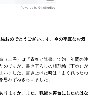
Powered by 
GliaStudios
M
u
t
完結おめでとうございます。今の率直なお気
e
編（上巻）は『青春と読書』で約一年間の連
たのですが、書き下ろしの相剋編（下巻）が
まいました。書き上げた時は「よく戦ったね
を思わずねぎらいました。
ありますか。また、戦後を舞台にしたのはな