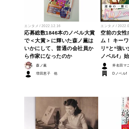
エンタメ
2022.12.16
エンタメ
2022.
応募総数1846本のノベル大賞
空前の女性
で＜大賞＞に輝いた森ノ薫は
ム！ キー
いかにして、普通の会社員か
リ”と“強い
ら作家になったのか
ノベルf」
森ノ薫
斧名田マ
増田恵子
Dノベルf