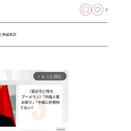
3
文庫編集部
もっと読む
arrow_forward_ios