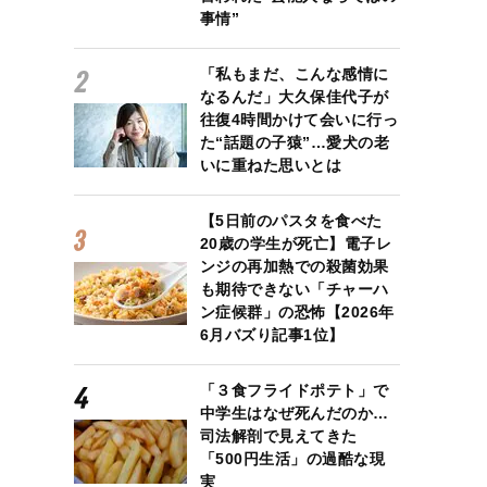
事情”
「私もまだ、こんな感情に
なるんだ」大久保佳代子が
往復4時間かけて会いに行っ
た“話題の子猿”…愛犬の老
いに重ねた思いとは
【5日前のパスタを食べた
20歳の学生が死亡】電子レ
ンジの再加熱での殺菌効果
も期待できない「チャーハ
ン症候群」の恐怖【2026年
6月バズり記事1位】
「３食フライドポテト」で
中学生はなぜ死んだのか…
司法解剖で見えてきた
「500円生活」の過酷な現
実