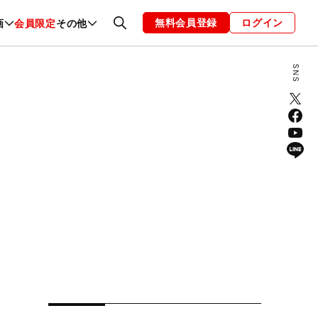
無料会員登録
ログイン
画
会員限定
その他
ファッション
恋愛・結婚
編集部
お知らせ