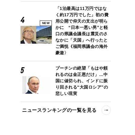
「1泊最高は11万円ではな
く約17万円でした」初の費
用公開で仰天の支出が明ら
NEW
かに “日本一悪い男”と軽
口の県議会議長は震災のさ
なかに「天国」へ行ったと
ご満悦《福岡県議会の海外
豪遊〉
プーチンの絶望「もはや頼
れるのは金正恩だけ」…中
国に値切られ、インドに振
り回される“大国ロシア”の
悲しい現実
ニュースランキングの一覧を見る