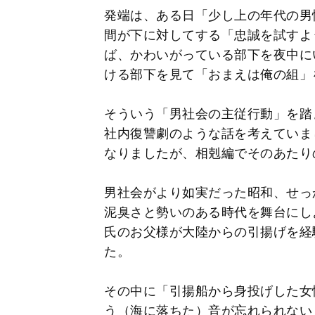
発端は、ある日「少し上の年代の男
間が下に対してする「忠誠を試すよ
ば、かわいがっている部下を夜中に
ける部下を見て「おまえは俺の組」
そういう「男社会の主従行動」を踏
社内復讐劇のような話を考えていま
なりましたが、相剋編でそのあたり
男社会がより如実だった昭和、せっ
泥臭さと勢いのある時代を舞台にし
氏のお父様が大陸からの引揚げを経
た。
その中に「引揚船から身投げした女
う（海に落ちた）音が忘れられない