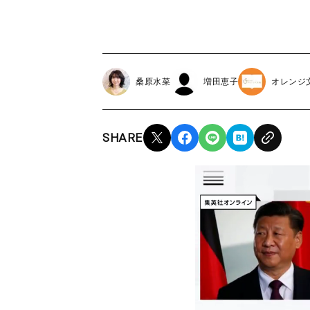
桑原水菜
増田恵子
オレンジ
SHARE