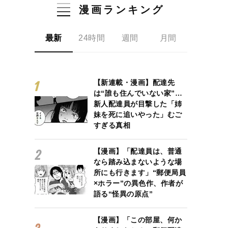
漫画ランキング
最新
24時間
週間
月間
【新連載・漫画】配達先
は“誰も住んでいない家”…
鉄道、闇市……終戦の混乱の中で絆を結んだ少年と青年が目指したも
新人配達員が目撃した「姉
妹を死に追いやった」むご
すぎる真相
【漫画】「配達員は、普通
なら踏み込まないような場
所にも行きます」“郵便局員
×ホラー”の異色作、作者が
語る“怪異の原点”
【漫画】「この部屋、何か