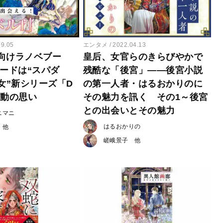
09.05
エンタメ
2022.04.13
向けラノベブー
皇后、女官らのきらびやかで
ワードは“スパダ
残酷な「後宮」――後宮小説
女”新シリーズ「D
の第一人者・はるおかりのに
始動の思い
その魅力を訊く その1～後宮
との出会いとその魅力
ニマニ
はるおかりの
嵯峨景子