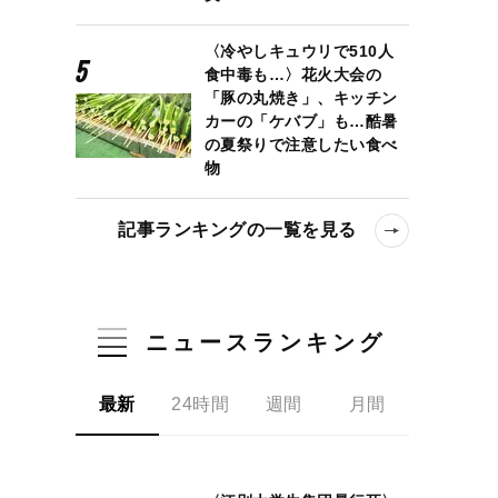
〈冷やしキュウリで510人
食中毒も…〉花火大会の
「豚の丸焼き」、キッチン
カーの「ケバブ」も…酷暑
の夏祭りで注意したい食べ
物
記事ランキングの一覧を見る
ニュースランキング
最新
24時間
週間
月間