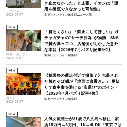
き止めなかった」と主張、イオンは「運
用を徹底できなかった可能性」
ニュース
2026.08.07
集英社オンライン編集部ニュース班
NEW
「貧乏くさい」「禁止にしてほしい」ガ
チャガチャの“サーチ行為”が物議 SNS
で賛否真っ二つ、店舗側が明かした意外
な本音【2026年7月バズり記事5位】
教養・カルチャー
集英社オンライン編集部
2026.08.07
NEW
《祇園祭の露店付近で撮影？》包装され
た焼きそば麺が「地面に直置き…」 夏祭
りで食中毒を避ける“店選び”のポイント
【2026年7月バズり記事4位】
暮らし
集英社オンライン編集部
2026.08.07
NEW
人気女流雀士が31歳で八丈島へ移住…家
賃15万円→3万円、1K→4LDK「東京では