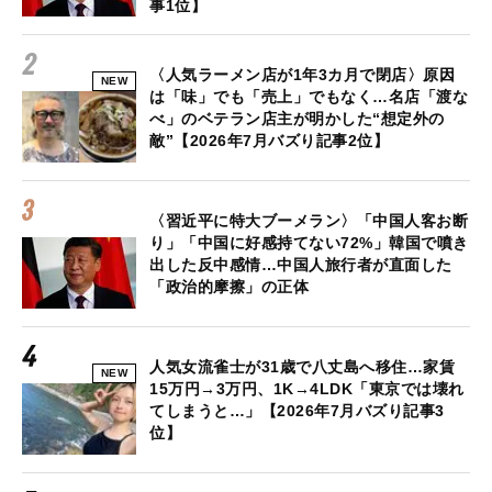
事1位】
〈人気ラーメン店が1年3カ月で閉店〉原因
NEW
は「味」でも「売上」でもなく…名店「渡な
べ」のベテラン店主が明かした“想定外の
敵”【2026年7月バズり記事2位】
〈習近平に特大ブーメラン〉「中国人客お断
り」「中国に好感持てない72%」韓国で噴き
出した反中感情…中国人旅行者が直面した
「政治的摩擦」の正体
人気女流雀士が31歳で八丈島へ移住…家賃
NEW
15万円→3万円、1K→4LDK「東京では壊れ
てしまうと…」【2026年7月バズり記事3
位】