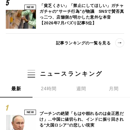
「貧乏くさい」「禁止にしてほしい」ガチャ
NEW
ガチャの“サーチ行為”が物議 SNSで賛否真
っ二つ、店舗側が明かした意外な本音
【2026年7月バズり記事5位】
記事ランキングの一覧を見る
ニュースランキング
最新
24時間
週間
月間
NEW
プーチンの絶望「もはや頼れるのは金正恩だ
け」…中国に値切られ、インドに振り回され
る“大国ロシア”の悲しい現実