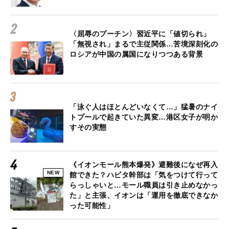
〈屈辱のプーチン〉習近平に「値切られ」
「無視され」まるで主従関係…苦境深刻化の
ロシアが中国の属国になりつつある背景
「泳ぐ人はほとんどいなくて…」猛暑のナイ
トプールで起きていた異変…港区女子が明か
すその実態
《イオンモール熊本爆発》避難後になぜ再入
NEW
館できた？ハビタ幹部は「気をつけて行って
らっしゃいと…モール職員は引き止めなかっ
た」と主張、イオンは「運用を徹底できなか
った可能性」