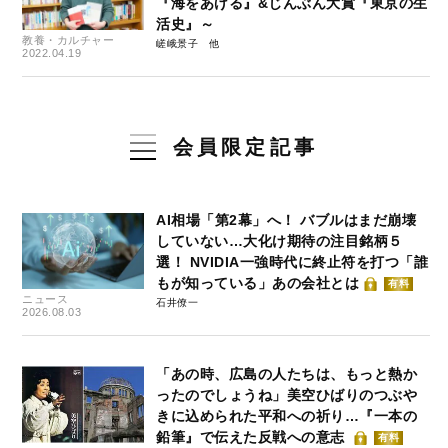
『海をあげる』&じんぶん大賞『東京の生
活史』～
教養・カルチャー
嵯峨景子
2022.04.19
会員限定記事
AI相場「第2幕」へ！ バブルはまだ崩壊
していない…大化け期待の注目銘柄５
選！ NVIDIA一強時代に終止符を打つ「誰
もが知っている」あの会社とは
有料
ニュース
石井僚一
2026.08.03
「あの時、広島の人たちは、もっと熱か
ったのでしょうね」美空ひばりのつぶや
きに込められた平和への祈り…『一本の
鉛筆』で伝えた反戦への意志
有料