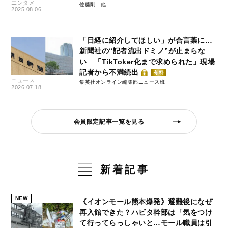
エンタメ
佐藤剛
2025.08.06
「日経に紹介してほしい」が合言葉に…
新聞社の“記者流出ドミノ”が止まらな
い 「TikToker化まで求められた」現場
記者から不満続出
有料
ニュース
集英社オンライン編集部ニュース班
2026.07.18
会員限定記事一覧を見る
新着記事
NEW
《イオンモール熊本爆発》避難後になぜ
再入館できた？ハビタ幹部は「気をつけ
て行ってらっしゃいと…モール職員は引