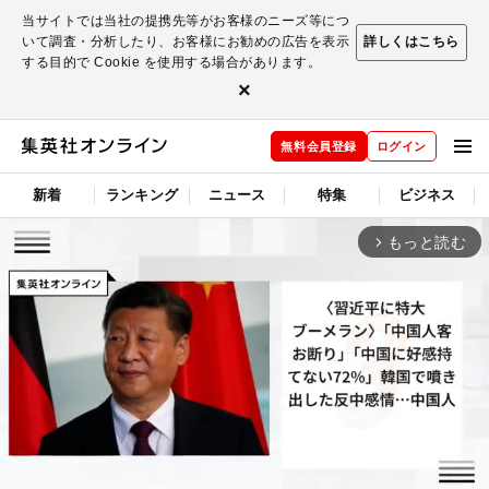
当サイトでは当社の提携先等がお客様のニーズ等につ
いて調査・分析したり、お客様にお勧めの広告を表示
詳しくはこちら
する目的で Cookie を使用する場合があります。
×
無料会員登録
ログイン
新着
ランキング
ニュース
特集
ビジネス
もっと読む
arrow_forward_ios