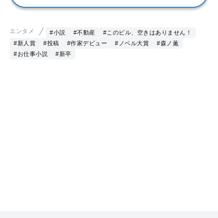
エンタメ
#小説
#不動産
#このビル、空きはありません！
#新人賞
#投稿
#作家デビュー
#ノベル大賞
#森ノ薫
#お仕事小説
#新卒