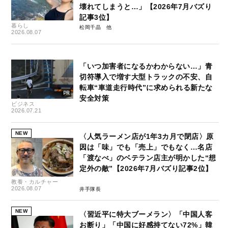
壊れてしまうと…」【2026年7月バズり
記事3位】
暮らし
松岡千晶
2026.08.07
「いつ加害者になるかわからない…」青
切符導入で増す大型トラックの不安、自
転車“車道走行時代”に求められる新たな
安全対策
ビジネス
2026.07.21
NEW
〈人気ラーメン店が1年3カ月で閉店〉原
因は「味」でも「売上」でもなく…名店
「渡なべ」のベテラン店主が明かした“想
定外の敵”【2026年7月バズり記事2位】
教養・カルチャー
2026.08.07
井手隊長
NEW
〈習近平に特大ブーメラン〉「中国人客
お断り」「中国に好感持てない72%」韓