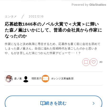
Powered by 
GliaStudios
Mute
2022.12.16
エンタメ
応募総数1846本のノベル大賞で＜大賞＞に輝い
た森ノ薫はいかにして、普通の会社員から作家に
なったのか
作家になると決め執筆に専念するため、応募作を書く前に会社を辞めて
しまった森ノ薫さん。自信に溢れた投稿時代を過ごしたのかと思いき
や、もがき苦しんだ末につかんだ作家デビューで･･･！？
20
森ノ薫
増田恵子
オレンジ文庫編集部
続きを読む