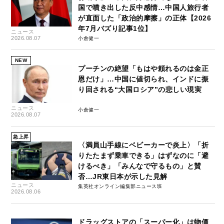
国で噴き出した反中感情…中国人旅行者
が直面した「政治的摩擦」の正体【2026
年7月バズり記事1位】
ニュース
2026.08.07
小倉健一
NEW
プーチンの絶望「もはや頼れるのは金正
恩だけ」…中国に値切られ、インドに振
り回される“大国ロシア”の悲しい現実
ニュース
小倉健一
2026.08.07
急上昇
〈満員山手線にベビーカーで炎上〉「折
りたたまず乗車できる」はずなのに「避
けるべき」「みんなで守るもの」と賛
否…JR東日本が示した見解
ニュース
集英社オンライン編集部ニュース班
2026.08.06
ドラッグストアの「スーパー化」は物価