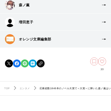
森ノ薫
増田恵子
オレンジ文庫編集部
20
TOP
エンタメ
応募総数1846本のノベル大賞で＜大賞＞に輝いた森ノ薫は