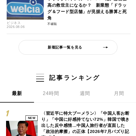
高の救世主になるか？ 新業態「ドラッ
グ＆フード型店舗」が見据える勝算と死
角
ビジネス
不破聡
2026.08.06
新着記事一覧を見る
記事ランキング
最新
24時間
週間
月間
〈習近平に特大ブーメラン〉「中国人客お断
NEW
り」「中国に好感持てない72%」韓国で噴き
出した反中感情…中国人旅行者が直面した
「政治的摩擦」の正体【2026年7月バズり記