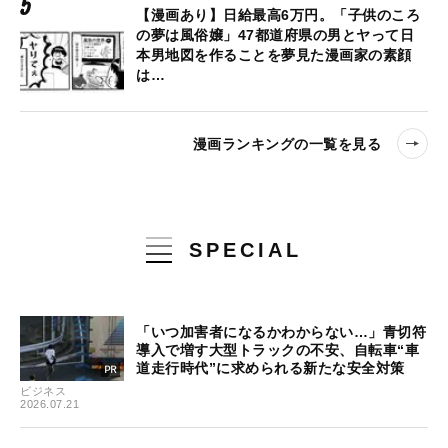
【漫画あり】日給最高6万円。「子供のころ
の夢は風俗嬢」47都道府県の男とヤって日
本男地図を作ることを夢見た漫画家の素顔
は…
漫画ランキングの一覧を見る
SPECIAL
「いつ加害者になるかわからない…」青切符
導入で増す大型トラックの不安、自転車“車
道走行時代”に求められる新たな安全対策
ビジネス
2026.07.21