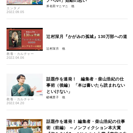
ノベルf」始動の思い
斧名田マニマニ
エンタメ
2022.09.05
辻村深月『かがみの孤城』130万部への道
辻村深月
教養・カルチャー
2022.04.06
話題作を連発！ 編集者・柴山浩紀の仕
事術（後編） 「本は書いたら読まれない
といけない」
嵯峨景子
教養・カルチャー
2022.04.20
話題作を連発！ 編集者・柴山浩紀の仕事
術（前編） ～ノンフィクション本大賞