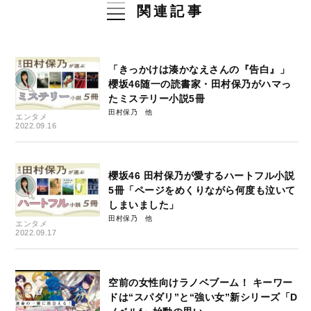
関連記事
「きっかけは湊かなえさんの『告白』」
櫻坂46随一の読書家・田村保乃がハマっ
たミステリー小説5冊
田村保乃
エンタメ
2022.09.16
櫻坂46 田村保乃が愛するハートフル小説
5冊「ページをめくりながら何度も泣いて
しまいました」
田村保乃
エンタメ
2022.09.17
空前の女性向けラノベブーム！ キーワー
ドは“スパダリ”と“強い女”新シリーズ「D