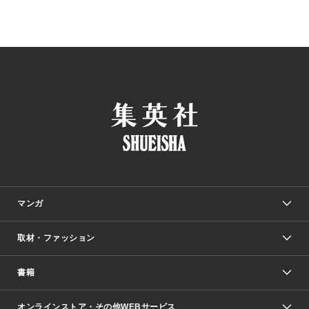
マンガ
取材・ファッション
少年マンガ
週刊少年ジャンプ
書籍
ファッション・美容
青年マンガ
ジャンプSQ.
Seventeen
週刊ヤングジャンプ
オンラインストア・その他WEBサービス
文芸・文庫・総合