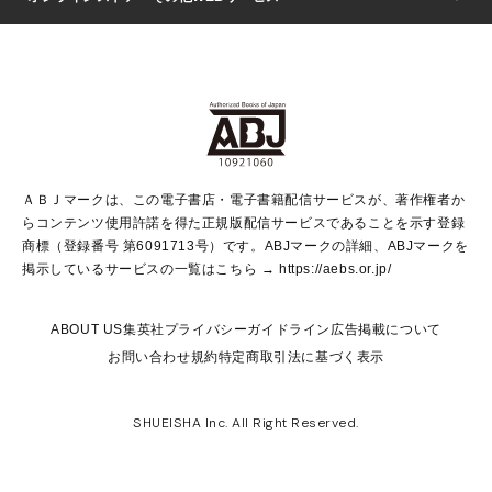
芸能・情報・スポーツ
少女マンガ
Vジャンプ
non-no Web
ヤングジャンプ定期購読デジタル
すばる
Myojo
オンラインストア
りぼん
学芸・ノンフィクション・新書
最強ジャンプ
女性マンガ
@BAILA
ヤンジャン＋
小説すばる
週プレNEWS
マーガレット
集英社OTOコンテンツ
集英社 学芸編集部
少年ジャンプ＋
その他WEBサービス
クッキー
ライトノベル・ノベライズ
MAQUIA ONLINE
となりのヤングジャンプ
集英社 文芸ステーション
週プレ グラジャパ！
別冊マーガレット
SHUEISHA MANGA-ART HERITAGE
集英社 ビジネス書
ゼブラック
ココハナ
SHUEISHA ADNAVI
SPUR.JP
集英社Webマガジン Cobalt
グランドジャンプ
web 集英社文庫
キッズ
web Sportiva
マンガMee
ジャンプキャラクターズストア
集英社新書
ジャンプルーキー！
月刊オフィスユー
ＡＢＪマークは、この電子書店・電子書籍配信サービスが、著作権者か
EDITOR'S LAB
LEE
集英社オレンジ文庫
ウルトラジャンプ
青春と読書
パラスポ＋！
らコンテンツ使用許諾を得た正規版配信サービスであることを示す登録
集英社みらい文庫
リマコミ＋
HAPPY PLUS STORE
集英社新書プラス
ジャンプTOON
商標（登録番号 第6091713号）です。ABJマークの詳細、ABJマークを
Marisol
シフォン文庫
アジア人物史
S-KIDS.LAND
マンガMeets
掲示しているサービスの一覧はこちら →
https://aebs.or.jp/
shueisha vox
よみタイ
S-MANGA
Web éclat
ダッシュエックス文庫
LEEマルシェ
kotoba
集英社ジャンプリミックス
ABOUT US
集英社プライバシーガイドライン
広告掲載について
T JAPAN:The New York Times Style Magazine
JUMP j BOOKS
お問い合わせ
規約
特定商取引法に基づく表示
SHOP Marisol
e!集英社
集英社コミック文庫
集英社女性誌ポータル
éclat premium
imidas
MEN'S NON-NO WEB
SHUEISHA Inc. All Right Reserved.
mirabella
UOMO
mirabella homme