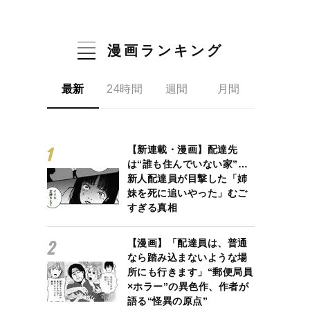
漫画ランキング
最新
24時間
週間
月間
【新連載・漫画】配達先
は“誰も住んでいない家”…
新人配達員が目撃した「姉
妹を死に追いやった」むご
すぎる真相
【漫画】「配達員は、普通
なら踏み込まないような場
所にも行きます」“郵便局員
×ホラー”の異色作、作者が
語る“怪異の原点”