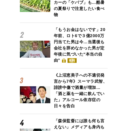
カーの「ケバブ」も…酷暑
の夏祭りで注意したい食べ
物
「もうお金はないです」20
年前、ロト6で３億2000万
円当てた男は今…当選後も
会社を辞めなかった男が定
年後に気づいた“本当の自
由”
有料
《上沼恵美子への不適切発
言から7年》スーマラ武智、
誹謗中傷で酒量が増加…
「酒と薬を一緒に飲んでい
た」アルコール依存症の
日々を告白
「森保監督には誰も何も言
えない」メディアも身内も