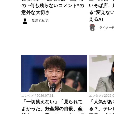
の “何も残らないコメント”の
いそば店、
意外な大切さ
る"変えな
えるAI
飲用てれび
ライター
エンタメ
2026.07.31
エンタメ
2026.
「一切笑えない」「見られて
「人気があ
よかった」妊産婦の自殺、産
る？」テレ