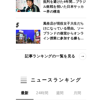
批判を避けた4年間…ブラジ
ル敗戦を招いた日本サッカ
ー界の構造
風俗店が現役女子大生だら
けになっている理由。ソー
プランドの個室からオンラ
イン授業に参加する嬢も…
記事ランキングの一覧を見る
ニュースランキング
最新
24時間
週間
月間