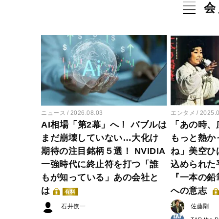
会
ニュース
2026.08.03
エンタメ
2025.
AI相場「第2幕」へ！ バブルは
「あの時、
まだ崩壊していない…大化け
もっと熱か
期待の注目銘柄５選！ NVIDIA
ね」美空ひ
一強時代に終止符を打つ「誰
込められた
もが知っている」あの会社と
『一本の鉛
は
への意志
有料
石井僚一
佐藤剛