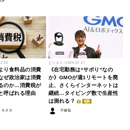
POP
02.03
ビジネス
2026.07.17
より食料品の消費
《在宅勤務は“サボり”なの
なぜ政治家は消費
か》GMOが週1リモートを廃
るのか…消費税が
止、さくらインターネットは
と呼ばれる理由
継続…タイピング数で生産性
は測れる？
有料
・キヌヨ
不破聡