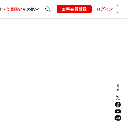
無料会員登録
ログイン
画
会員限定
その他
ファッション
恋愛・結婚
編集部
お知らせ