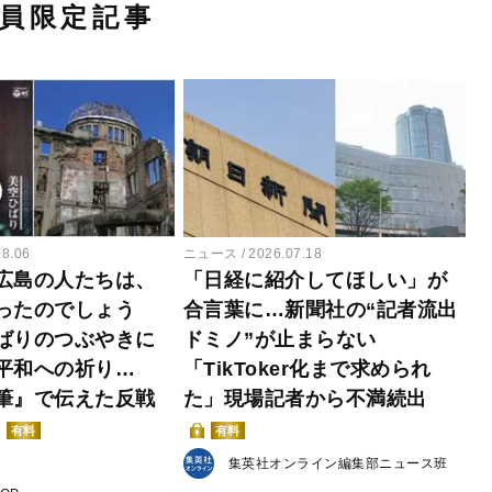
員限定記事
08.06
ニュース
2026.07.18
広島の人たちは、
「日経に紹介してほしい」が
ったのでしょう
合言葉に…新聞社の“記者流出
ばりのつぶやきに
ドミノ”が止まらない
平和への祈り…
「TikToker化まで求められ
筆』で伝えた反戦
た」現場記者から不満続出
有料
有料
集英社オンライン編集部ニュース班