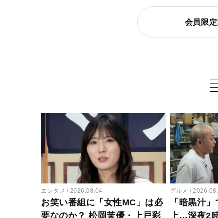
会員限定
エンタメ
2026.08.04
グルメ
2026.08
お笑い番組に「女性MC」は必
「暗黒汁」
要なのか？ 松岡茉優・上戸彩
上…深夜2