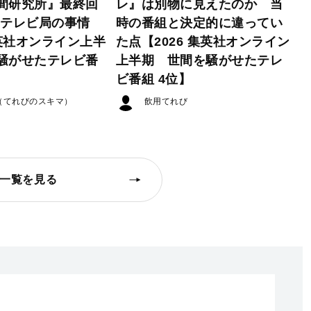
間研究所』最終回
レ』は別物に見えたのか 当
たテレビ局の事情
時の番組と決定的に違ってい
集英社オンライン上半
た点【2026 集英社オンライン
騒がせたテレビ番
上半期 世間を騒がせたテレ
ビ番組 4位】
（てれびのスキマ）
飲用てれび
一覧を見る