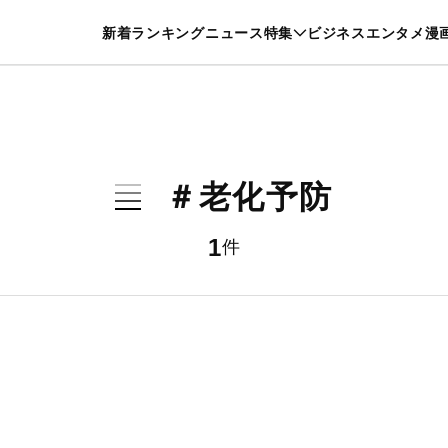
特集一覧を見る
漫画一覧を見る
新着
ランキング
ニュース
特集
ビジネス
エンタメ
漫
養・カルチャー
暮らし
スポーツ
ヘルスケア
美容
グルメ
＃老化予防
1
件