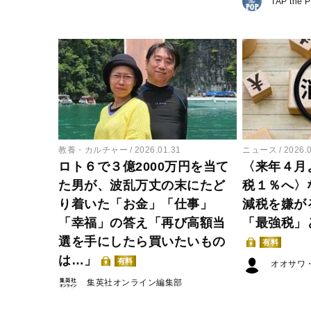
TAP the 
教養・カルチャー
2026.01.31
ニュース
2026.
ロト６で３億2000万円を当て
〈来年４月
た男が、波乱万丈の末にたど
税１％へ〉
り着いた「お金」「仕事」
減税を嫌が
「幸福」の答え「再び高額当
「最強税」
選を手にしたら買いたいもの
有料
は…」
有料
オオサワ
集英社オンライン編集部