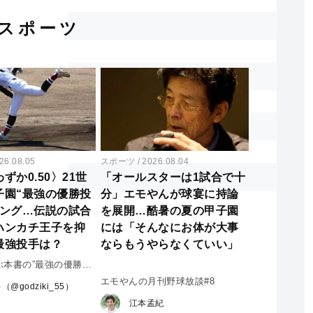
スポーツ
26.08.05
スポーツ
2026.08.04
ずか0.50〉21世
「オールスターは1試合で十
子園“最強の優勝投
分」エモやんが球宴に持論
キング…伝説の試合
を展開…酷暑の夏の甲子園
ハンカチ王子を抑
には「そんなにお体が大事
最強投手は？
ならもうやらなくていい」
ぶ本書の”最強の優勝投
エモやんの月刊野球放談#8
グ
（@godziki_55）
江本孟紀