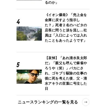
るのか」
《イオン爆発》「売上金を
金庫に戻すよう指示し
た？」死者２名のハビタの
店長に問うと涙を流し…社
員は「入口によっては入れ
たこともあったようです」
【哀悼】「あれ清水良太郎
だ」「親父も呼んで麻雀や
ろうや（笑）」バカにさ
れ、ゴキブリ駆除の仕事の
後に死を考えた後、父・清
水アキラの言葉に号泣した
日
ニュースランキングの一覧を見る