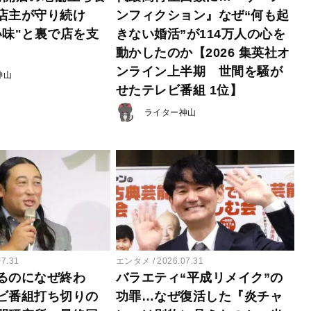
店主が守り続け
ンフィクション』なぜ“何も起
い味"と裏で店を支
きない婚活”が114万人の心を
動かしたのか【2026 集英社オ
ンライン上半期 世間を騒が
神山
せたテレビ番組 1位】
ライター神山
07.31
エンタメ
2026.07.31
るのになぜ終わ
バラエティ“平成リメイク”の
ビ番組打ち切りの
功罪…なぜ復活した『炎チャ