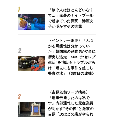
「泳ぐ人はほとんどいなく
て…」猛暑のナイトプール
で起きていた異変…港区女
子が明かすその実態
〈ベントレー追突〉「ぶつ
かる可能性は分かってい
た」韓国籍の刺青男が7台に
衝突し逃走…SNSで“セレブ
生活”を演出もトラブルだら
け「過去にも事件を起こし
警察沙汰」《3度目の逮捕》
〈吉原老舗ソープ摘発〉
「刑事告発したのは私で
す」内部通報した元従業員
が明かす“その後”と激震の
吉原「次はどの店がやられ