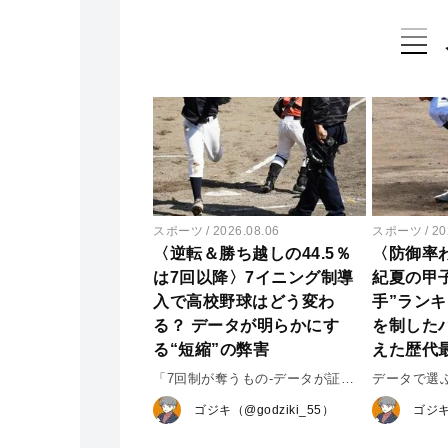
スポーツ
2026.08.06
スポーツ
20
〈逆転＆勝ち越しの44.5％
〈防御率わ
は7回以降〉7イニング制導
紀夏の甲
入で高校野球はどう変わ
手”ラン
る？ データが明らかにす
を制した
る“短縮”の弊害
えた歴代
「7回制が奪うもの-データが証明
データで選
するドラマの消失-」
手”ランキン
ゴジキ（@godziki_55）
ゴジキ