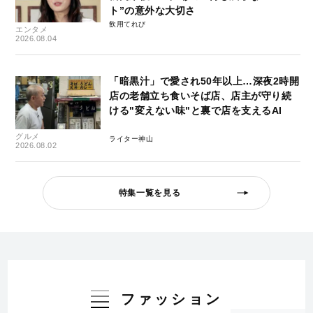
ト”の意外な大切さ
飲用てれび
エンタメ
2026.08.04
「暗黒汁」で愛され50年以上…深夜2時開
店の老舗立ち食いそば店、店主が守り続
ける"変えない味"と裏で店を支えるAI
グルメ
ライター神山
2026.08.02
特集一覧を見る
ファッション