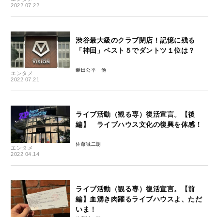
2022.07.22
渋谷最大級のクラブ閉店！記憶に残る
「神回」ベスト５でダントツ１位は？
乗田公平
エンタメ
2022.07.21
ライブ活動（観る専）復活宣言。【後
編】 ライブハウス文化の復興を体感！
佐藤誠二朗
エンタメ
2022.04.14
ライブ活動（観る専）復活宣言。【前
編】血湧き肉躍るライブハウスよ、ただ
いま！