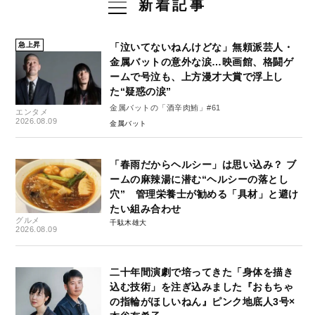
新着記事
急上昇
「泣いてないねんけどな」無頼派芸人・
金属バットの意外な涙…映画館、格闘ゲ
ームで号泣も、上方漫才大賞で浮上し
た“疑惑の涙”
金属バットの「酒辛肉鮪」#61
エンタメ
2026.08.09
金属バット
「春雨だからヘルシー」は思い込み？ ブ
ームの麻辣湯に潜む“ヘルシーの落とし
穴” 管理栄養士が勧める「具材」と避け
たい組み合わせ
グルメ
千駄木雄大
2026.08.09
二十年間演劇で培ってきた「身体を描き
込む技術」を注ぎ込みました『おもちゃ
の指輪がほしいねん』ピンク地底人3号×