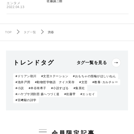
佐藤誠二朗
エンタメ
2022.04.13
TOP
タグ一覧
渋谷
トレンドタグ
タグ一覧を見る
#ドリアン助川
#文芸ステーション
#おもちゃの指輪がほしいねん
#池井戸潤
#動物哲学物語 ナイス実存
#文芸
#教養･カルチャー
#小説
#本谷有希子
#小説すばる
#集英社
#ハヤブサ消防団 森へつづく道
#佐藤雫
#エッセイ
#宮﨑駿の詩学
会員限定記事