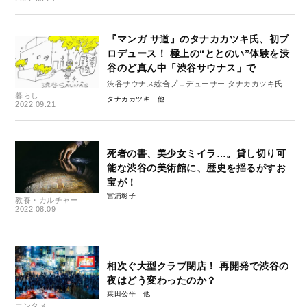
『マンガ サ道』のタナカカツキ氏、初プ
ロデュース！ 極上の“ととのい”体験を渋
谷のど真ん中「渋谷サウナス」で
渋谷サウナス総合プロデューサー タナカカツキ氏イ
暮らし
ンタビュー 前編
タナカカツキ
2022.09.21
死者の書、美少女ミイラ…。貸し切り可
能な渋谷の美術館に、歴史を揺るがすお
宝が！
宮浦彰子
教養・カルチャー
2022.08.09
相次ぐ大型クラブ閉店！ 再開発で渋谷の
夜はどう変わったのか？
乗田公平
エンタメ