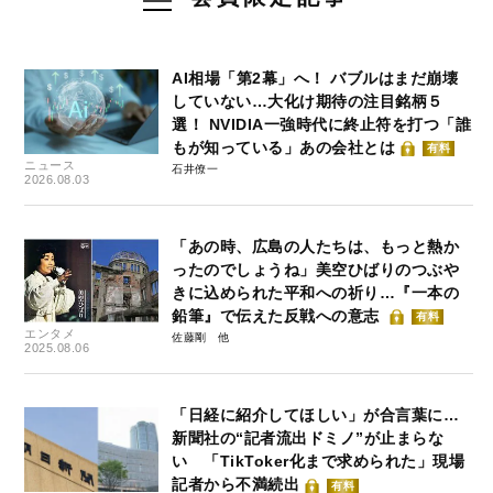
AI相場「第2幕」へ！ バブルはまだ崩壊
していない…大化け期待の注目銘柄５
選！ NVIDIA一強時代に終止符を打つ「誰
もが知っている」あの会社とは
有料
ニュース
石井僚一
2026.08.03
「あの時、広島の人たちは、もっと熱か
ったのでしょうね」美空ひばりのつぶや
きに込められた平和への祈り…『一本の
鉛筆』で伝えた反戦への意志
有料
エンタメ
佐藤剛
2025.08.06
「日経に紹介してほしい」が合言葉に…
新聞社の“記者流出ドミノ”が止まらな
い 「TikToker化まで求められた」現場
記者から不満続出
有料