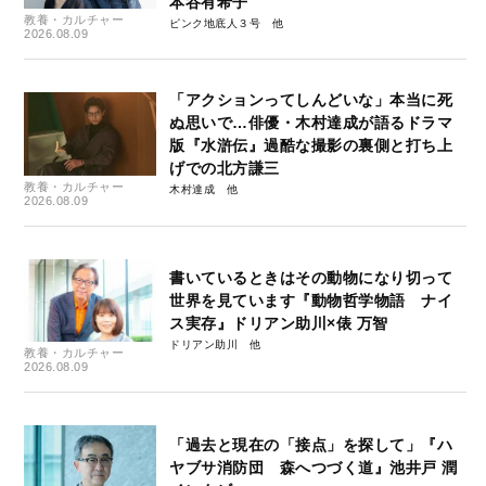
本谷有希子
教養・カルチャー
ピンク地底人３号
2026.08.09
「アクションってしんどいな」本当に死
ぬ思いで…俳優・木村達成が語るドラマ
版『水滸伝』過酷な撮影の裏側と打ち上
げでの北方謙三
教養・カルチャー
木村達成
2026.08.09
書いているときはその動物になり切って
世界を見ています『動物哲学物語 ナイ
ス実存』ドリアン助川×俵 万智
ドリアン助川
教養・カルチャー
2026.08.09
「過去と現在の「接点」を探して」『ハ
ヤブサ消防団 森へつづく道』池井戸 潤