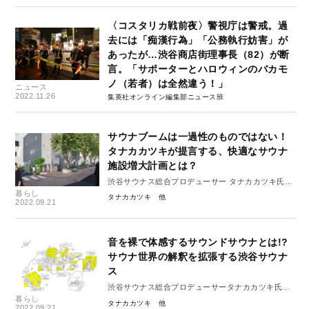
〈コスタリカ戦前夜〉警視庁は警戒。過
去には「痴漢行為」「公務執行妨害」が
あったが…渋谷商店街理事長（82）が断
言。「サポーターとハロウィンのバカモ
ノ（若者）は全然違う！」
ニュース
2022.11.26
集英社オンライン編集部ニュース班
サウナブームは一過性のものではない！
タナカカツキが提言する、快適なサウナ
施設増大計画とは？
渋谷サウナス総合プロデューサー タナカカツキ氏イ
暮らし
ンタビュー 後編
タナカカツキ
2022.09.21
音を裸で体感するサウンドサウナとは!?
サウナ世界の解釈を拡張する渋谷サウナ
ス
渋谷サウナス総合プロデューサータナカカツキ氏イ
暮らし
ンタビュー 中編
タナカカツキ
2022.09.21