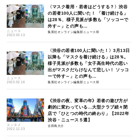
〈マスク着用・若者はどうする？〉渋谷
の若者100人に聞いた！ 「着け続ける」
は28％、様子見派が多数も「ソッコーで
外す～」との声も…
ニュース
集英社オンライン編集部ニュース班
2023.03.13
〈渋谷の若者100人に聞いた！〉3月13日
以降も「マスクを着け続ける」は28％。
様子見派が多数も「女子高生時代の思い
出がマスクだらけなんて悲しい！ ソッコ
ーで外す～」との声も…
ニュース
2023.02.16
集英社オンライン編集部ニュース班
《渋谷の夜、変革の年》若者の遊び方が
劇的に変わっている…大型クラブ続々閉
店で「ひとつの時代の終わり」【2022年
渋谷・ニュース５選】
エンタメ
古田島大介
2022.12.23