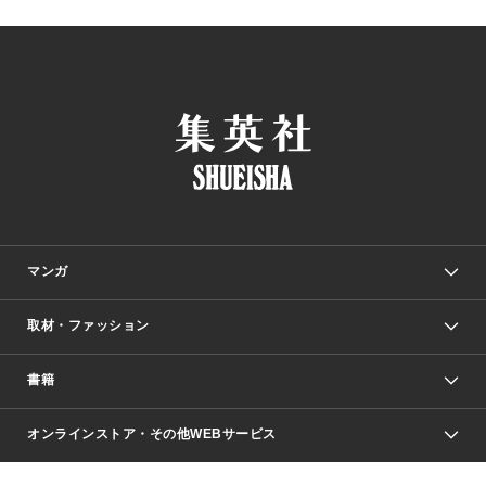
マンガ
取材・ファッション
少年マンガ
週刊少年ジャンプ
書籍
ファッション・美容
青年マンガ
ジャンプSQ.
Seventeen
週刊ヤングジャンプ
オンラインストア・その他WEBサービス
文芸・文庫・総合
芸能・情報・スポーツ
少女マンガ
Vジャンプ
non-no Web
ヤングジャンプ定期購読デジタル
すばる