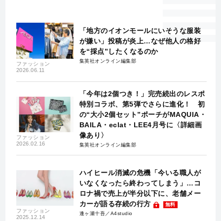
「地方のイオンモールにいそうな服装
が嫌い」投稿が炎上…なぜ他人の格好
を“採点”したくなるのか
集英社オンライン編集部
ファッション
2026.06.11
「今年は2個つき！」完売続出のレスポ
特別コラボ、第5弾でさらに進化！ 初
の“大小2個セット”ポーチがMAQUIA・
BAILA・eclat・LEE4月号に〈詳細画
像あり〉
ファッション
2026.02.16
集英社オンライン編集部
ハイヒール消滅の危機「今いる職人が
いなくなったら終わってしまう」…コ
ロナ禍で売上が半分以下に、老舗メー
カーが語る存続の行方
無料
ファッション
逢ヶ瀬十吾／A4studio
2025.12.14