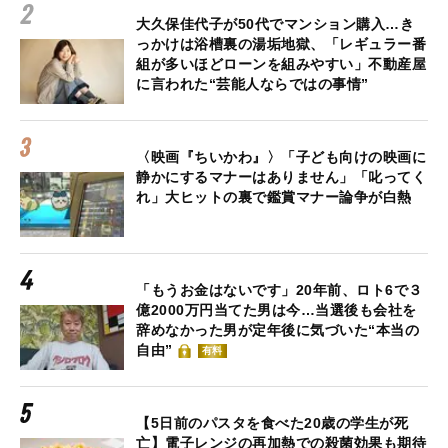
大久保佳代子が50代でマンション購入…き
っかけは浴槽裏の湯垢地獄、「レギュラー番
組が多いほどローンを組みやすい」不動産屋
に言われた“芸能人ならではの事情”
〈映画『ちいかわ』〉「子ども向けの映画に
静かにするマナーはありません」「叱ってく
れ」大ヒットの裏で鑑賞マナー論争が白熱
「もうお金はないです」20年前、ロト6で３
億2000万円当てた男は今…当選後も会社を
辞めなかった男が定年後に気づいた“本当の
自由”
有料
【5日前のパスタを食べた20歳の学生が死
亡】電子レンジの再加熱での殺菌効果も期待