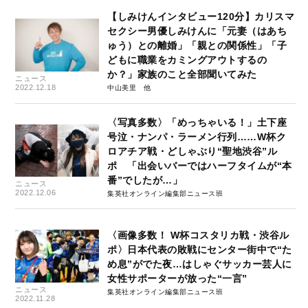
【しみけんインタビュー120分】カリスマ
セクシー男優しみけんに「元妻（はあち
ゅう）との離婚」「親との関係性」「子
どもに職業をカミングアウトするの
か？」家族のこと全部聞いてみた
ニュース
2022.12.18
中山美里
〈写真多数〉「めっちゃいる！」土下座
号泣・ナンパ・ラーメン行列……W杯ク
ロアチア戦・どしゃぶり“聖地渋谷”ル
ポ 「出会いバーではハーフタイムが“本
番”でしたが…」
ニュース
2022.12.06
集英社オンライン編集部ニュース班
〈画像多数！ W杯コスタリカ戦・渋谷ル
ポ〉日本代表の敗戦にセンター街中で“た
め息”がでた夜…はしゃぐサッカー芸人に
女性サポーターが放った“一言”
ニュース
集英社オンライン編集部ニュース班
2022.11.28