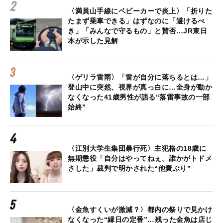
〈満員山手線にベビーカーで炎上〉「折りた
たまず乗車できる」はずなのに「避けるべ
き」「みんなで守るもの」と賛否…JR東日
本が示した見解
〈ゲリラ雷雨〉「雷が自分に落ちるとは…」
登山中に突然、視界が真っ白に…全身が動か
なくなった41歳男性が語る“落雷事故の一部
始終”
〈江別大学生集団暴行死〉主犯格の18歳に
無期懲役「自分はやってねぇ。誰かがトドメ
さした」裁判で明かされた“他責ぶり”
〈金魚すくいが激減？〉都内の祭りで見かけ
なくなった“縁日の定番”…残った金魚は店じ