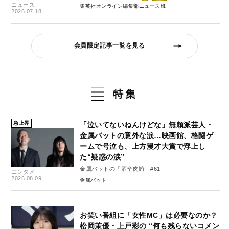
ニュース
集英社オンライン編集部ニュース班
2026.07.18
会員限定記事一覧を見る
特集
急上昇
「泣いてないねんけどな」無頼派芸人・
金属バットの意外な涙…映画館、格闘ゲ
ームで号泣も、上方漫才大賞で浮上し
た“疑惑の涙”
金属バットの「酒辛肉鮪」#61
エンタメ
2026.08.09
金属バット
お笑い番組に「女性MC」は必要なのか？
松岡茉優・上戸彩の “何も残らないコメン