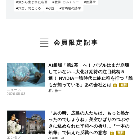
#旅から生まれた名画
#教養･カルチャー
#佐藤雫
#汽笛、聞こえる
#小説
#宮﨑駿の詩学
会員限定記事
AI相場「第2幕」へ！ バブルはまだ崩壊
していない…大化け期待の注目銘柄５
選！ NVIDIA一強時代に終止符を打つ「誰
もが知っている」あの会社とは
有料
ニュース
石井僚一
2026.08.03
「あの時、広島の人たちは、もっと熱か
ったのでしょうね」美空ひばりのつぶや
きに込められた平和への祈り…『一本の
鉛筆』で伝えた反戦への意志
有料
エンタメ
佐藤剛