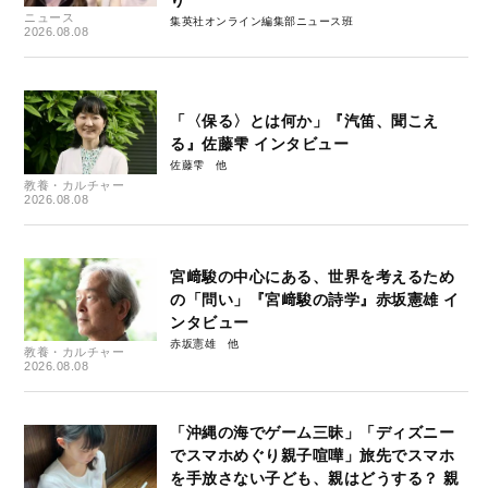
ニュース
集英社オンライン編集部ニュース班
2026.08.08
「〈保る〉とは何か」『汽笛、聞こえ
る』佐藤雫 インタビュー
佐藤雫
教養・カルチャー
2026.08.08
宮﨑駿の中心にある、世界を考えるため
の「問い」『宮﨑駿の詩学』赤坂憲雄 イ
ンタビュー
赤坂憲雄
教養・カルチャー
2026.08.08
「沖縄の海でゲーム三昧」「ディズニー
でスマホめぐり親子喧嘩」旅先でスマホ
を手放さない子ども、親はどうする？ 親