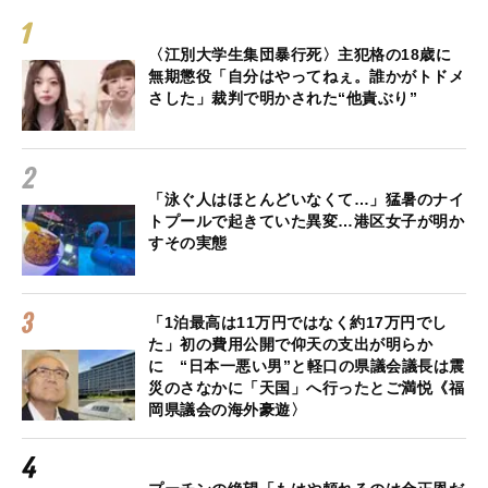
〈江別大学生集団暴行死〉主犯格の18歳に
無期懲役「自分はやってねぇ。誰かがトドメ
さした」裁判で明かされた“他責ぶり”
「泳ぐ人はほとんどいなくて…」猛暑のナイ
トプールで起きていた異変…港区女子が明か
すその実態
「1泊最高は11万円ではなく約17万円でし
た」初の費用公開で仰天の支出が明らか
に “日本一悪い男”と軽口の県議会議長は震
災のさなかに「天国」へ行ったとご満悦《福
岡県議会の海外豪遊〉