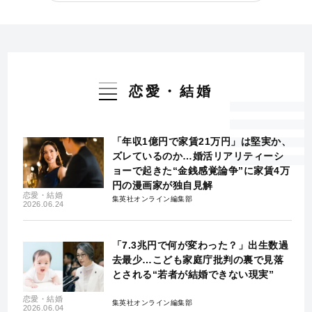
恋愛・結婚
「年収1億円で家賃21万円」は堅実か、
ズレているのか…婚活リアリティーシ
ョーで起きた“金銭感覚論争”に家賃4万
円の漫画家が独自見解
恋愛・結婚
集英社オンライン編集部
2026.06.24
「7.3兆円で何が変わった？」出生数過
去最少…こども家庭庁批判の裏で見落
とされる“若者が結婚できない現実”
恋愛・結婚
集英社オンライン編集部
2026.06.04