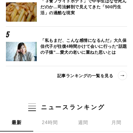
「３食フライドポテト」で中学生はなぜ死ん
だのか…司法解剖で見えてきた「500円生
活」の過酷な現実
「私もまだ、こんな感情になるんだ」大久保
佳代子が往復4時間かけて会いに行った“話題
の子猿”…愛犬の老いに重ねた思いとは
記事ランキングの一覧を見る
ニュースランキング
最新
24時間
週間
月間