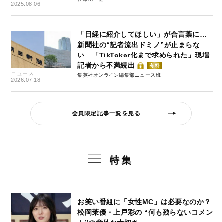
2025.08.06
「日経に紹介してほしい」が合言葉に…
新聞社の“記者流出ドミノ”が止まらな
い 「TikToker化まで求められた」現場
記者から不満続出
有料
ニュース
集英社オンライン編集部ニュース班
2026.07.18
会員限定記事一覧を見る
特集
お笑い番組に「女性MC」は必要なのか？
松岡茉優・上戸彩の “何も残らないコメン