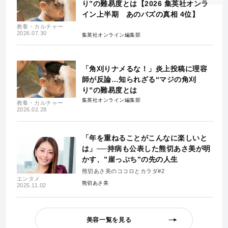
り”の難易度とは【2026 集英社オンラ
イン上半期 あのバズの真相 4位】
教養・カルチャー
2026.07.30
集英社オンライン編集部
「角刈りナメるな！」炎上投稿に理容
師が反論…知られざる“マジの角刈
り”の難易度とは
集英社オンライン編集部
教養・カルチャー
2026.02.28
「年を重ねることがこんなに楽しいと
は」──持病も公表した熊切あさ美が明
かす、”崖っぷち”の先の人生
熊切あさ美のココロとカラダ#2
エンタメ
熊切あさ美
2025.11.02
美容一覧を見る