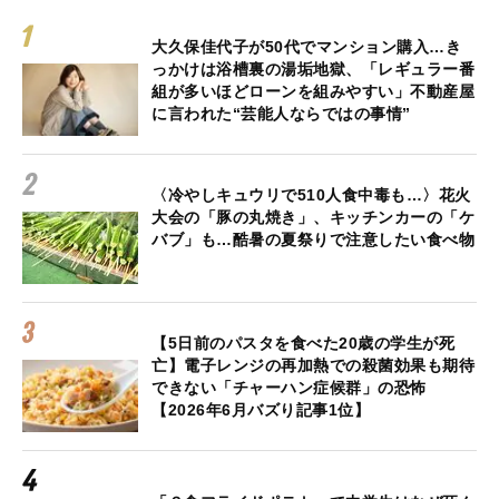
大久保佳代子が50代でマンション購入…き
っかけは浴槽裏の湯垢地獄、「レギュラー番
組が多いほどローンを組みやすい」不動産屋
に言われた“芸能人ならではの事情”
〈冷やしキュウリで510人食中毒も…〉花火
大会の「豚の丸焼き」、キッチンカーの「ケ
バブ」も…酷暑の夏祭りで注意したい食べ物
【5日前のパスタを食べた20歳の学生が死
亡】電子レンジの再加熱での殺菌効果も期待
できない「チャーハン症候群」の恐怖
【2026年6月バズり記事1位】