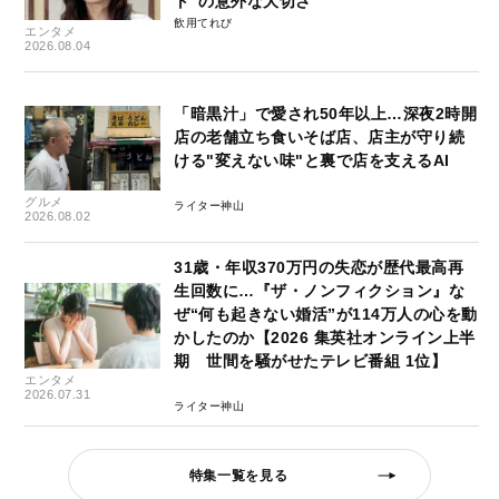
ト”の意外な大切さ
飲用てれび
エンタメ
2026.08.04
「暗黒汁」で愛され50年以上…深夜2時開
店の老舗立ち食いそば店、店主が守り続
ける"変えない味"と裏で店を支えるAI
グルメ
ライター神山
2026.08.02
31歳・年収370万円の失恋が歴代最高再
生回数に…『ザ・ノンフィクション』な
ぜ“何も起きない婚活”が114万人の心を動
かしたのか【2026 集英社オンライン上半
期 世間を騒がせたテレビ番組 1位】
エンタメ
2026.07.31
ライター神山
特集一覧を見る