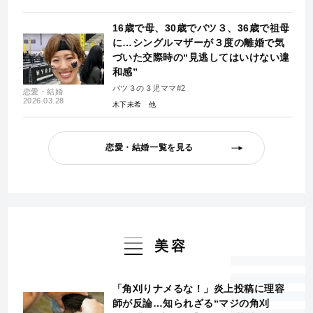
16歳で母、30歳でバツ３、36歳で祖母
に…シングルマザーが３度の離婚で気
づいた交際時の“見逃してはいけない違
和感”
バツ３の３児ママ#2
恋愛・結婚
2026.03.28
木下未希
恋愛・結婚一覧を見る
美容
「角刈りナメるな！」炎上投稿に理容
師が反論…知られざる“マジの角刈