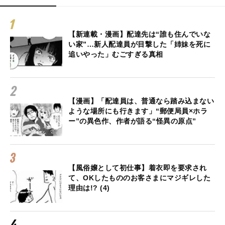
【新連載・漫画】配達先は“誰も住んでいな
い家”…新人配達員が目撃した「姉妹を死に
追いやった」むごすぎる真相
【漫画】「配達員は、普通なら踏み込まない
ような場所にも行きます」“郵便局員×ホラ
ー”の異色作、作者が語る“怪異の原点”
【風俗嬢として初仕事】着衣即を要求され
て、OKしたもののお客さまにマジギレした
理由は!? (4)