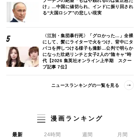
プーチンの絶望「もはや頼れるのは金正恩だ
け」…中国に値切られ、インドに振り回され
る“大国ロシア”の悲しい現実
〈江別・集団暴行死〉「グロかった…」全裸
にして、髪にライターで火をつけ、背中にタ
バコを押しつける様子も撮影…公判で明らか
になった壮絶リンチと女子2人の“陰キャ”時
代【2026 集英社オンライン上半期 スクー
プ記事 7位】
ニュースランキングの一覧を見る
漫画ランキング
最新
24時間
週間
月間