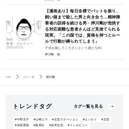
【漫画あり】毎日全裸でバットを振り、
飼い猫まで殺した男と向き合う…精神障
害者の説得を続ける男・押川剛が危惧す
る対応困難な患者さんほど見捨てられる
現実。「この国では、資格を持つとルー
ルで行動が縛られてしまう」
教養・カルチャー
2023.03.01
子供を殺してくださいという親たち#1
押川剛
TOP
タグ一覧
押川剛
トレンドタグ
タグ一覧を見る
#中野京子
#山崎エマ
#文芸ステーション
#エッセイ
#文芸
#赤坂憲雄
#集英社
#岩井圭也
#インタビュー