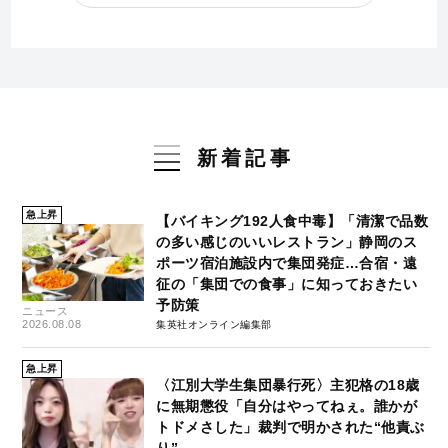
新着記事
急上昇
【バイキング192人食中毒】「清潔で品数
の多い感じのいいレストラン」静岡のス
ポーツ宿泊施設内で集団発症…合宿・遠
征の「集団での食事」に知っておきたい
予防策
ニュース
2026.08.08
集英社オンライン編集部
急上昇
〈江別大学生集団暴行死〉主犯格の18歳
に無期懲役「自分はやってねぇ。誰かが
トドメさした」裁判で明かされた“他責ぶ
り”