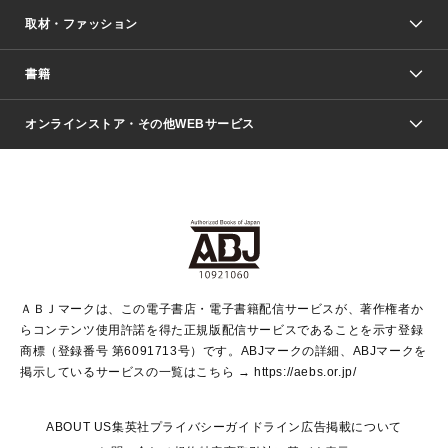
取材・ファッション
少年マンガ
週刊少年ジャンプ
書籍
ファッション・美容
青年マンガ
ジャンプSQ.
Seventeen
週刊ヤングジャンプ
オンラインストア・その他WEBサービス
文芸・文庫・総合
芸能・情報・スポーツ
少女マンガ
Vジャンプ
non-no Web
ヤングジャンプ定期購読デジタル
すばる
Myojo
オンラインストア
りぼん
学芸・ノンフィクション・新書
最強ジャンプ
女性マンガ
@BAILA
ヤンジャン＋
小説すばる
週プレNEWS
マーガレット
集英社OTOコンテンツ
集英社 学芸編集部
少年ジャンプ＋
その他WEBサービス
クッキー
ライトノベル・ノベライズ
MAQUIA ONLINE
となりのヤングジャンプ
集英社 文芸ステーション
週プレ グラジャパ！
別冊マーガレット
SHUEISHA MANGA-ART HERITAGE
集英社 ビジネス書
ゼブラック
ココハナ
SHUEISHA ADNAVI
SPUR.JP
集英社Webマガジン Cobalt
グランドジャンプ
web 集英社文庫
キッズ
web Sportiva
マンガMee
ジャンプキャラクターズストア
集英社新書
ジャンプルーキー！
月刊オフィスユー
ＡＢＪマークは、この電子書店・電子書籍配信サービスが、著作権者か
EDITOR'S LAB
LEE
集英社オレンジ文庫
ウルトラジャンプ
青春と読書
パラスポ＋！
らコンテンツ使用許諾を得た正規版配信サービスであることを示す登録
集英社みらい文庫
リマコミ＋
HAPPY PLUS STORE
集英社新書プラス
ジャンプTOON
商標（登録番号 第6091713号）です。ABJマークの詳細、ABJマークを
Marisol
シフォン文庫
アジア人物史
S-KIDS.LAND
マンガMeets
掲示しているサービスの一覧はこちら →
https://aebs.or.jp/
shueisha vox
よみタイ
S-MANGA
Web éclat
ダッシュエックス文庫
LEEマルシェ
kotoba
集英社ジャンプリミックス
ABOUT US
集英社プライバシーガイドライン
広告掲載について
T JAPAN:The New York Times Style Magazine
JUMP j BOOKS