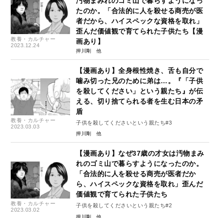
汚物まみれのゴミ山で暮らすようになっ
たのか。「合法的に人を殺せる商売が医
者だから、ハイスペックな資格を取れ」
歪んだ価値観で育てられた子供たち【漫
教養・カルチャー
画あり】
2023.12.24
押川剛
【漫画あり】全身根性焼き、舌も自分で
噛み切った兄のために弟は…。『「子供
を殺してください」という親たち』が伝
える、切り捨てられる者を生む日本の矛
盾
教養・カルチャー
子供を殺してくださいという親たち#3
2023.03.03
押川剛
【漫画あり】なぜ37歳の才女は汚物まみ
れのゴミ山で暮らすようになったのか。
「合法的に人を殺せる商売が医者だか
ら、ハイスペックな資格を取れ」歪んだ
価値観で育てられた子供たち
教養・カルチャー
子供を殺してくださいという親たち#2
2023.03.02
押川剛