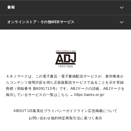
週刊少年ジャンプ
書籍
ファッション・美容
青年マンガ
ジャンプSQ.
Seventeen
週刊ヤングジャンプ
オンラインストア・その他WEBサービス
文芸・文庫・総合
芸能・情報・スポーツ
少女マンガ
Vジャンプ
non-no Web
ヤングジャンプ定期購読デジタル
すばる
Myojo
オンラインストア
りぼん
学芸・ノンフィクション・新書
最強ジャンプ
女性マンガ
@BAILA
ヤンジャン＋
小説すばる
週プレNEWS
マーガレット
集英社OTOコンテンツ
集英社 学芸編集部
少年ジャンプ＋
その他WEBサービス
クッキー
ライトノベル・ノベライズ
MAQUIA ONLINE
となりのヤングジャンプ
集英社 文芸ステーション
週プレ グラジャパ！
別冊マーガレット
SHUEISHA MANGA-ART HERITAGE
集英社 ビジネス書
ゼブラック
ココハナ
SHUEISHA ADNAVI
SPUR.JP
集英社Webマガジン Cobalt
グランドジャンプ
web 集英社文庫
キッズ
web Sportiva
マンガMee
ジャンプキャラクターズストア
集英社新書
ジャンプルーキー！
月刊オフィスユー
ＡＢＪマークは、この電子書店・電子書籍配信サービスが、著作権者か
EDITOR'S LAB
LEE
集英社オレンジ文庫
ウルトラジャンプ
青春と読書
パラスポ＋！
らコンテンツ使用許諾を得た正規版配信サービスであることを示す登録
集英社みらい文庫
リマコミ＋
HAPPY PLUS STORE
集英社新書プラス
ジャンプTOON
商標（登録番号 第6091713号）です。ABJマークの詳細、ABJマークを
Marisol
シフォン文庫
アジア人物史
S-KIDS.LAND
マンガMeets
掲示しているサービスの一覧はこちら →
https://aebs.or.jp/
shueisha vox
よみタイ
S-MANGA
Web éclat
ダッシュエックス文庫
LEEマルシェ
kotoba
集英社ジャンプリミックス
ABOUT US
集英社プライバシーガイドライン
広告掲載について
T JAPAN:The New York Times Style Magazine
JUMP j BOOKS
お問い合わせ
規約
特定商取引法に基づく表示
SHOP Marisol
e!集英社
集英社コミック文庫
集英社女性誌ポータル
éclat premium
imidas