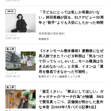
2026.08.07
NEW
「子どもにとっては私しか母親がいな
い」持田香織が語る、ELTデビュー30周
年と“歌手”よりも大切にしたかった時間
持田香織の現在地#1
エンタメ
2026.08.07
黒島暁生
急上昇
《イオンモール熊本爆発》避難後になぜ
再入館できた？ハビタ幹部は「気をつけ
て行ってらっしゃいと…モール職員は引
き止めなかった」と主張、イオンは「運
用を徹底できなかった可能性」
ニュース
2026.08.07
集英社オンライン編集部ニュース班
急上昇
「貧乏くさい」「禁止にしてほしい」ガ
チャガチャの“サーチ行為”が物議 SNS
で賛否真っ二つ、店舗側が明かした意外
な本音【2026年7月バズり記事5位】