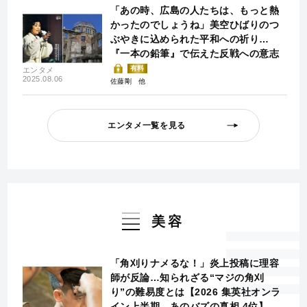
「あの時、広島の人たちは、もっと熱
かったのでしょうね」美空ひばりのつ
ぶやきに込められた平和への祈り…
『一本の鉛筆』で伝えた反戦への意志
有料
エンタメ
2025.08.06
佐藤剛
エンタメ一覧を見る
美容
「角刈りナメるな！」炎上投稿に理容
師が反論…知られざる“マジの角刈
り”の難易度とは【2026 集英社オンラ
イン上半期 あのバズの真相 4位】