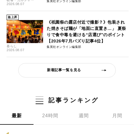
教養・カルチャー
集英社オンライン編集部
2026.08.07
急上昇
《祇園祭の露店付近で撮影？》包装され
た焼きそば麺が「地面に直置き…」 夏祭
りで食中毒を避ける“店選び”のポイント
【2026年7月バズり記事4位】
暮らし
集英社オンライン編集部
2026.08.07
新着記事一覧を見る
記事ランキング
最新
24時間
週間
月間