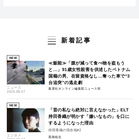
新着記事
NEW
≪飯能≫「腹が減って食べ物を盗もう
と…」91歳女性殺害を供述したベトナム
国籍の男、在留資格なし…奪った車で“3
台追突”の逃走劇
ニュース
集英社オンライン編集部ニュース班
2026.08.07
NEW
「昔の私なら絶対に言えなかった」ELT
持田香織が明かす「嫌いなもの」を口に
するようになった理由
持田香織の現在地#2
エンタメ
黒島暁生