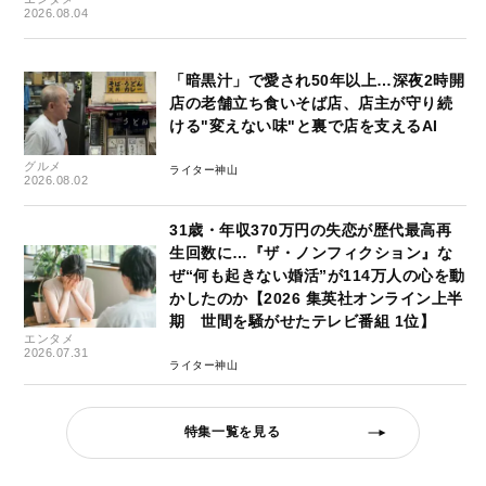
2026.08.04
「暗黒汁」で愛され50年以上…深夜2時開
店の老舗立ち食いそば店、店主が守り続
ける"変えない味"と裏で店を支えるAI
グルメ
ライター神山
2026.08.02
31歳・年収370万円の失恋が歴代最高再
生回数に…『ザ・ノンフィクション』な
ぜ“何も起きない婚活”が114万人の心を動
かしたのか【2026 集英社オンライン上半
期 世間を騒がせたテレビ番組 1位】
エンタメ
2026.07.31
ライター神山
特集一覧を見る