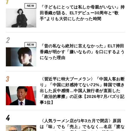
NEW
「子どもにとっては私しか母親がいない」持
田香織が語る、ELTデビュー30周年と“歌
手”よりも大切にしたかった時間
NEW
「昔の私なら絶対に言えなかった」ELT持田
香織が明かす「嫌いなもの」を口にするよう
になった理由
〈習近平に特大ブーメラン〉「中国人客お断
り」「中国に好感持てない72%」韓国で噴き
出した反中感情…中国人旅行者が直面した
「政治的摩擦」の正体【2026年7月バズり記
事1位】
〈人気ラーメン店が1年3カ月で閉店〉原因
は「味」でも「売上」でもなく…名店「渡な