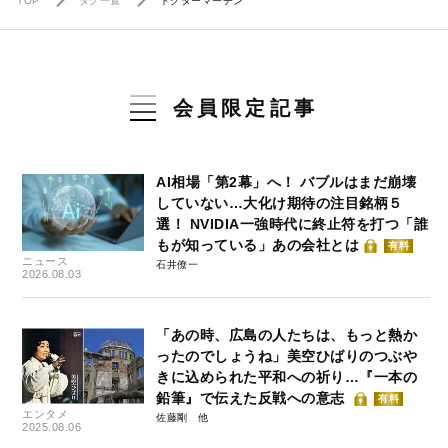
TOP
タグ一覧
ドクターマーチン
会員限定記事
AI相場「第2幕」へ！ バブルはまだ崩壊
していない…大化け期待の注目銘柄５
選！ NVIDIA一強時代に終止符を打つ「誰
もが知っている」あの会社とは
有料
ニュース
石井僚一
2026.08.03
「あの時、広島の人たちは、もっと熱か
ったのでしょうね」美空ひばりのつぶや
きに込められた平和への祈り…『一本の
鉛筆』で伝えた反戦への意志
有料
エンタメ
佐藤剛
2025.08.06