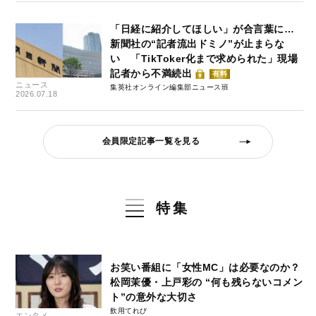
「日経に紹介してほしい」が合言葉に…
新聞社の“記者流出ドミノ”が止まらな
い 「TikToker化まで求められた」現場
記者から不満続出
有料
ニュース
集英社オンライン編集部ニュース班
2026.07.18
会員限定記事一覧を見る
特集
お笑い番組に「女性MC」は必要なのか？
松岡茉優・上戸彩の “何も残らないコメン
ト”の意外な大切さ
飲用てれび
エンタメ