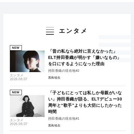
エンタメ
NEW
「昔の私なら絶対に言えなかった」
ELT持田香織が明かす「嫌いなもの」
を口にするようになった理由
持田香織の現在地#2
エンタメ
黒島暁生
2026.08.07
「子どもにとっては私しか母親がいな
NEW
い」持田香織が語る、ELTデビュー30
周年と“歌手”よりも大切にしたかった
時間
持田香織の現在地#1
エンタメ
2026.08.07
黒島暁生