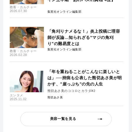
教養・カルチャー
2026.07.30
集英社オンライン編集部
「角刈りナメるな！」炎上投稿に理容
師が反論…知られざる“マジの角刈
り”の難易度とは
集英社オンライン編集部
教養・カルチャー
2026.02.28
「年を重ねることがこんなに楽しいと
は」──持病も公表した熊切あさ美が明
かす、”崖っぷち”の先の人生
熊切あさ美のココロとカラダ#2
エンタメ
熊切あさ美
2025.11.02
美容一覧を見る