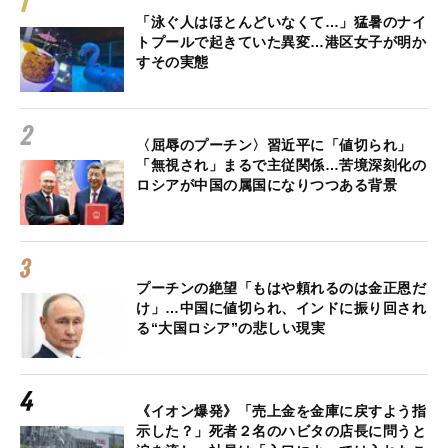
「泳ぐ人はほとんどいなくて…」猛暑のナイ
トプールで起きていた異変…港区女子が明か
すその実態
〈屈辱のプーチン〉習近平に「値切られ」
「無視され」まるで主従関係…苦境深刻化の
ロシアが中国の属国になりつつある背景
プーチンの絶望「もはや頼れるのは金正恩だ
け」…中国に値切られ、インドに振り回され
る“大国ロシア”の悲しい現実
《イオン爆発》「売上金を金庫に戻すよう指
示した？」死者２名のハビタの店長に問うと