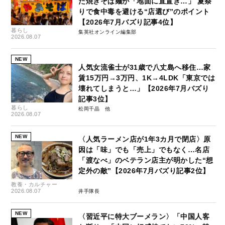
た焼きそば麺が「地面に直置き…」 夏祭
りで食中毒を避ける“店選び”のポイント
【2026年7月バズり記事4位】
暮らし
集英社オンライン編集部
2026.08.07
NEW
人気女流雀士が31歳で八丈島へ移住…家
賃15万円→3万円、1K→4LDK「東京では
壊れてしまうと…」【2026年7月バズり
記事3位】
暮らし
松岡千晶
2026.08.07
NEW
〈人気ラーメン店が1年3カ月で閉店〉原
因は「味」でも「売上」でもなく…名店
「渡なべ」のベテラン店主が明かした“想
定外の敵”【2026年7月バズり記事2位】
教養・カルチャー
2026.08.07
井手隊長
NEW
〈習近平に特大ブーメラン〉「中国人客