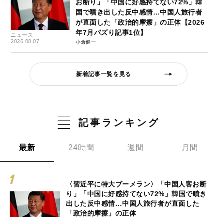
お断り」「中国に好感持てない72%」韓
国で噴き出した反中感情…中国人旅行者
が直面した「政治的摩擦」の正体【2026
年7月バズり記事1位】
ニュース
2026.08.07
小倉健一
新着記事一覧を見る
記事ランキング
最新
24時間
週間
月間
〈習近平に特大ブーメラン〉「中国人客お断
り」「中国に好感持てない72%」韓国で噴き
出した反中感情…中国人旅行者が直面した
「政治的摩擦」の正体