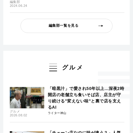
編集部
2024.06.24
編集部一覧を見る
グルメ
「暗黒汁」で愛され50年以上…深夜2時
開店の老舗立ち食いそば店、店主が守
り続ける"変えない味"と裏で店を支え
るAI
グルメ
ライター神山
2026.08.02
「チェーン店なのに味が違う？」人気