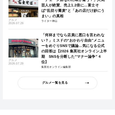
芸人が絶賛、売上1.2倍に…富士そ
ば“乱切り蕎麦”と「あの店だけ妙にう
まい」の真相
グルメ
ライター神山
2026.07.29
「何杯までなら店員に悪口を言われな
い？」ミスドの“おかわり自由”メニュ
ーをめぐりSNSで議論…気になる公式
の回答は【2026 集英社オンライン上半
期 SNSを分断した“マナー論争” 4
グルメ
位】
2026.07.29
集英社オンライン編集部
グルメ一覧を見る