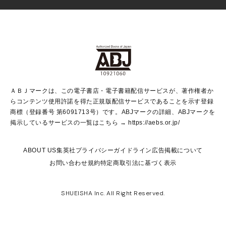
芸能・情報・スポーツ
少女マンガ
Vジャンプ
non-no Web
ヤングジャンプ定期購読デジタル
すばる
Myojo
オンラインストア
りぼん
学芸・ノンフィクション・新書
最強ジャンプ
女性マンガ
@BAILA
ヤンジャン＋
小説すばる
週プレNEWS
マーガレット
集英社OTOコンテンツ
集英社 学芸編集部
少年ジャンプ＋
その他WEBサービス
クッキー
ライトノベル・ノベライズ
MAQUIA ONLINE
となりのヤングジャンプ
集英社 文芸ステーション
週プレ グラジャパ！
別冊マーガレット
SHUEISHA MANGA-ART HERITAGE
集英社 ビジネス書
ゼブラック
ココハナ
SHUEISHA ADNAVI
SPUR.JP
集英社Webマガジン Cobalt
グランドジャンプ
web 集英社文庫
キッズ
web Sportiva
マンガMee
ジャンプキャラクターズストア
集英社新書
ジャンプルーキー！
月刊オフィスユー
ＡＢＪマークは、この電子書店・電子書籍配信サービスが、著作権者か
EDITOR'S LAB
LEE
集英社オレンジ文庫
ウルトラジャンプ
青春と読書
パラスポ＋！
らコンテンツ使用許諾を得た正規版配信サービスであることを示す登録
集英社みらい文庫
リマコミ＋
HAPPY PLUS STORE
集英社新書プラス
ジャンプTOON
商標（登録番号 第6091713号）です。ABJマークの詳細、ABJマークを
Marisol
シフォン文庫
アジア人物史
S-KIDS.LAND
マンガMeets
掲示しているサービスの一覧はこちら →
https://aebs.or.jp/
shueisha vox
よみタイ
S-MANGA
Web éclat
ダッシュエックス文庫
LEEマルシェ
kotoba
集英社ジャンプリミックス
ABOUT US
集英社プライバシーガイドライン
広告掲載について
T JAPAN:The New York Times Style Magazine
JUMP j BOOKS
お問い合わせ
規約
特定商取引法に基づく表示
SHOP Marisol
e!集英社
集英社コミック文庫
集英社女性誌ポータル
éclat premium
imidas
MEN'S NON-NO WEB
SHUEISHA Inc. All Right Reserved.
mirabella
UOMO
mirabella homme