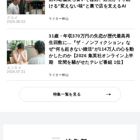
ける"変えない味"と裏で店を支えるAI
グルメ
ライター神山
2026.08.02
31歳・年収370万円の失恋が歴代最高再
生回数に…『ザ・ノンフィクション』な
ぜ“何も起きない婚活”が114万人の心を動
かしたのか【2026 集英社オンライン上半
期 世間を騒がせたテレビ番組 1位】
エンタメ
2026.07.31
ライター神山
特集一覧を見る