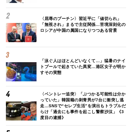
〈屈辱のプーチン〉習近平に「値切られ」
「無視され」まるで主従関係…苦境深刻化の
ロシアが中国の属国になりつつある背景
「泳ぐ人はほとんどいなくて…」猛暑のナイ
トプールで起きていた異変…港区女子が明か
すその実態
〈ベントレー追突〉「ぶつかる可能性は分か
っていた」韓国籍の刺青男が7台に衝突し逃
走…SNSで“セレブ生活”を演出もトラブルだ
らけ「過去にも事件を起こし警察沙汰」《3
度目の逮捕》