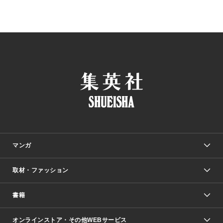
マンガ
取材・ファッション
少年マンガ
週刊少年ジャンプ
書籍
ファッション・美容
青年マンガ
ジャンプSQ.
Seventeen
週刊ヤングジャンプ
オンラインストア・その他WEBサービス
文芸・文庫・総合