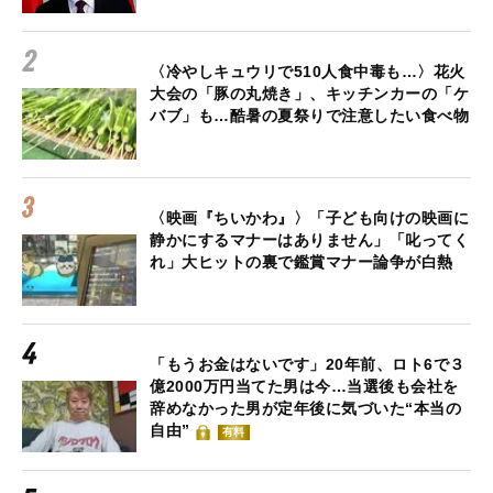
〈冷やしキュウリで510人食中毒も…〉花火
大会の「豚の丸焼き」、キッチンカーの「ケ
バブ」も…酷暑の夏祭りで注意したい食べ物
〈映画『ちいかわ』〉「子ども向けの映画に
静かにするマナーはありません」「叱ってく
れ」大ヒットの裏で鑑賞マナー論争が白熱
「もうお金はないです」20年前、ロト6で３
億2000万円当てた男は今…当選後も会社を
辞めなかった男が定年後に気づいた“本当の
自由”
有料