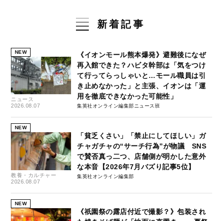
新着記事
NEW
《イオンモール熊本爆発》避難後になぜ
再入館できた？ハビタ幹部は「気をつけ
て行ってらっしゃいと…モール職員は引
き止めなかった」と主張、イオンは「運
用を徹底できなかった可能性」
ニュース
2026.08.07
集英社オンライン編集部ニュース班
NEW
「貧乏くさい」「禁止にしてほしい」ガ
チャガチャの“サーチ行為”が物議 SNS
で賛否真っ二つ、店舗側が明かした意外
な本音【2026年7月バズり記事5位】
教養・カルチャー
集英社オンライン編集部
2026.08.07
NEW
《祇園祭の露店付近で撮影？》包装され