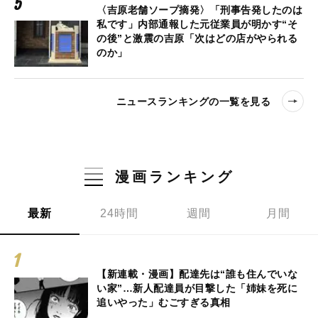
〈吉原老舗ソープ摘発〉「刑事告発したのは
私です」内部通報した元従業員が明かす“そ
の後”と激震の吉原「次はどの店がやられる
のか」
ニュースランキングの一覧を見る
漫画ランキング
最新
24時間
週間
月間
【新連載・漫画】配達先は“誰も住んでいな
い家”…新人配達員が目撃した「姉妹を死に
追いやった」むごすぎる真相