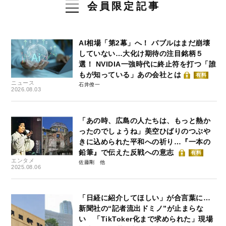
会員限定記事
AI相場「第2幕」へ！ バブルはまだ崩壊
していない…大化け期待の注目銘柄５
選！ NVIDIA一強時代に終止符を打つ「誰
もが知っている」あの会社とは
有料
ニュース
石井僚一
2026.08.03
「あの時、広島の人たちは、もっと熱か
ったのでしょうね」美空ひばりのつぶや
きに込められた平和への祈り…『一本の
鉛筆』で伝えた反戦への意志
有料
エンタメ
佐藤剛
2025.08.06
「日経に紹介してほしい」が合言葉に…
新聞社の“記者流出ドミノ”が止まらな
い 「TikToker化まで求められた」現場