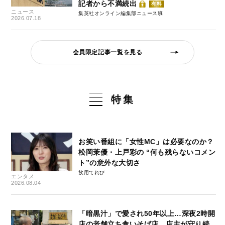
記者から不満続出
有料
ニュース
集英社オンライン編集部ニュース班
2026.07.18
会員限定記事一覧を見る
特集
お笑い番組に「女性MC」は必要なのか？
松岡茉優・上戸彩の “何も残らないコメン
ト”の意外な大切さ
飲用てれび
エンタメ
2026.08.04
「暗黒汁」で愛され50年以上…深夜2時開
店の老舗立ち食いそば店、店主が守り続