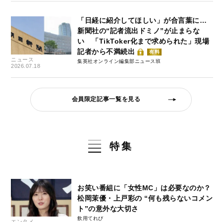
「日経に紹介してほしい」が合言葉に…
新聞社の“記者流出ドミノ”が止まらな
い 「TikToker化まで求められた」現場
記者から不満続出
有料
ニュース
集英社オンライン編集部ニュース班
2026.07.18
会員限定記事一覧を見る
特集
お笑い番組に「女性MC」は必要なのか？
松岡茉優・上戸彩の “何も残らないコメン
ト”の意外な大切さ
飲用てれび
エンタメ