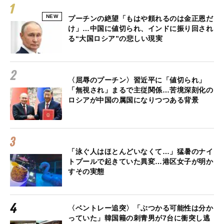
NEW
プーチンの絶望「もはや頼れるのは金正恩だ
け」…中国に値切られ、インドに振り回され
る“大国ロシア”の悲しい現実
〈屈辱のプーチン〉習近平に「値切られ」
「無視され」まるで主従関係…苦境深刻化の
ロシアが中国の属国になりつつある背景
「泳ぐ人はほとんどいなくて…」猛暑のナイ
トプールで起きていた異変…港区女子が明か
すその実態
〈ベントレー追突〉「ぶつかる可能性は分か
っていた」韓国籍の刺青男が7台に衝突し逃