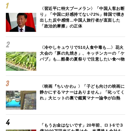
〈習近平に特大ブーメラン〉「中国人客お断
り」「中国に好感持てない72%」韓国で噴き
出した反中感情…中国人旅行者が直面した
「政治的摩擦」の正体
〈冷やしキュウリで510人食中毒も…〉花火
大会の「豚の丸焼き」、キッチンカーの「ケ
バブ」も…酷暑の夏祭りで注意したい食べ物
〈映画『ちいかわ』〉「子ども向けの映画に
静かにするマナーはありません」「叱ってく
れ」大ヒットの裏で鑑賞マナー論争が白熱
「もうお金はないです」20年前、ロト6で３