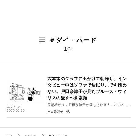
＃ダイ・ハード
1
件
六本木のクラブに出かけて朝帰り、イン
タビュー中はソファで居眠り…でも憎め
ない。戸田奈津子が見たブルース・ウィ
リスの愛すべき素顔
長場雄が描く戸田奈津子が愛した映画人 vol.18 ブ
エンタメ
ルース・ウィリス
2023.05.13
戸田奈津子