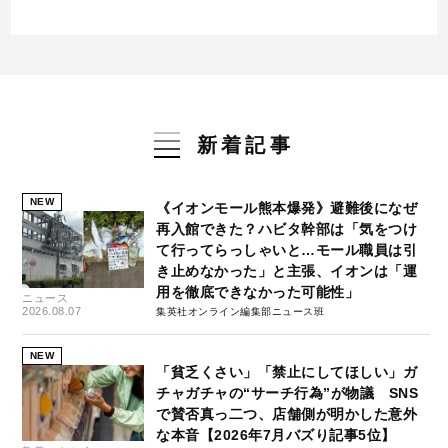
新着記事
NEW
《イオンモール熊本爆発》避難後になぜ
再入館できた？ハビタ幹部は「気をつけ
て行ってらっしゃいと…モール職員は引
き止めなかった」と主張、イオンは「運
用を徹底できなかった可能性」
ニュース
2026.08.07
集英社オンライン編集部ニュース班
NEW
「貧乏くさい」「禁止にしてほしい」ガ
チャガチャの“サーチ行為”が物議 SNS
で賛否真っ二つ、店舗側が明かした意外
な本音【2026年7月バズり記事5位】