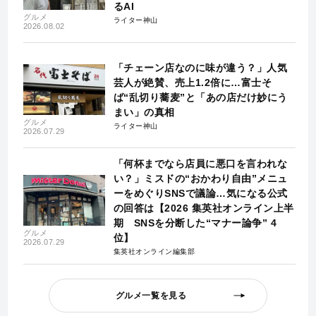
るAI
グルメ
ライター神山
2026.08.02
「チェーン店なのに味が違う？」人気
芸人が絶賛、売上1.2倍に…富士そ
ば“乱切り蕎麦”と「あの店だけ妙にう
まい」の真相
グルメ
ライター神山
2026.07.29
「何杯までなら店員に悪口を言われな
い？」ミスドの“おかわり自由”メニュ
ーをめぐりSNSで議論…気になる公式
の回答は【2026 集英社オンライン上半
期 SNSを分断した“マナー論争” 4
グルメ
位】
2026.07.29
集英社オンライン編集部
グルメ一覧を見る