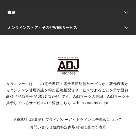
週刊少年ジャンプ
書籍
ファッション・美容
青年マンガ
ジャンプSQ.
Seventeen
週刊ヤングジャンプ
オンラインストア・その他WEBサービス
文芸・文庫・総合
芸能・情報・スポーツ
少女マンガ
Vジャンプ
non-no Web
ヤングジャンプ定期購読デジタル
すばる
Myojo
オンラインストア
りぼん
学芸・ノンフィクション・新書
最強ジャンプ
女性マンガ
@BAILA
ヤンジャン＋
小説すばる
週プレNEWS
マーガレット
集英社OTOコンテンツ
集英社 学芸編集部
少年ジャンプ＋
その他WEBサービス
クッキー
ライトノベル・ノベライズ
MAQUIA ONLINE
となりのヤングジャンプ
集英社 文芸ステーション
週プレ グラジャパ！
別冊マーガレット
SHUEISHA MANGA-ART HERITAGE
集英社 ビジネス書
ゼブラック
ココハナ
SHUEISHA ADNAVI
SPUR.JP
集英社Webマガジン Cobalt
グランドジャンプ
web 集英社文庫
キッズ
web Sportiva
マンガMee
ジャンプキャラクターズストア
集英社新書
ジャンプルーキー！
月刊オフィスユー
ＡＢＪマークは、この電子書店・電子書籍配信サービスが、著作権者か
EDITOR'S LAB
LEE
集英社オレンジ文庫
ウルトラジャンプ
青春と読書
パラスポ＋！
らコンテンツ使用許諾を得た正規版配信サービスであることを示す登録
集英社みらい文庫
リマコミ＋
HAPPY PLUS STORE
集英社新書プラス
ジャンプTOON
商標（登録番号 第6091713号）です。ABJマークの詳細、ABJマークを
Marisol
シフォン文庫
アジア人物史
S-KIDS.LAND
マンガMeets
掲示しているサービスの一覧はこちら →
https://aebs.or.jp/
shueisha vox
よみタイ
S-MANGA
Web éclat
ダッシュエックス文庫
LEEマルシェ
kotoba
集英社ジャンプリミックス
ABOUT US
集英社プライバシーガイドライン
広告掲載について
T JAPAN:The New York Times Style Magazine
JUMP j BOOKS
お問い合わせ
規約
特定商取引法に基づく表示
SHOP Marisol
e!集英社
集英社コミック文庫
集英社女性誌ポータル