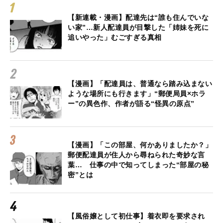
【新連載・漫画】配達先は“誰も住んでいな
い家”…新人配達員が目撃した「姉妹を死に
追いやった」むごすぎる真相
【漫画】「配達員は、普通なら踏み込まない
ような場所にも行きます」“郵便局員×ホラ
ー”の異色作、作者が語る“怪異の原点”
【漫画】「この部屋、何かありましたか？」
郵便配達員が住人から尋ねられた奇妙な言
葉… 仕事の中で知ってしまった“部屋の秘
密”とは
【風俗嬢として初仕事】着衣即を要求され