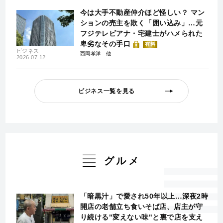
今は大手不動産仲介ほど怪しい？ マン
ションの売主を欺く「囲い込み」…元
フジテレビアナ・宅建士がハメられた
卑劣なその手口
有料
ビジネス
西岡孝洋
2026.07.12
ビジネス一覧を見る
グルメ
「暗黒汁」で愛され50年以上…深夜2時
開店の老舗立ち食いそば店、店主が守
り続ける"変えない味"と裏で店を支え