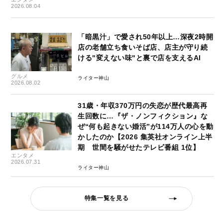
2026.08.04
「暗黒汁」で愛され50年以上…深夜2時開
店の老舗立ち食いそば店、店主が守り続
ける"変えない味"と裏で店を支えるAI
グルメ
ライター神山
2026.08.02
31歳・年収370万円の失恋が歴代最高再
生回数に…『ザ・ノンフィクション』な
ぜ“何も起きない婚活”が114万人の心を動
かしたのか【2026 集英社オンライン上半
期 世間を騒がせたテレビ番組 1位】
エンタメ
2026.07.31
ライター神山
特集一覧を見る