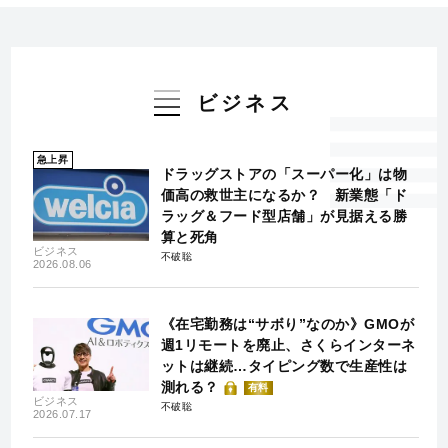
ビジネス
急上昇
ドラッグストアの「スーパー化」は物
価高の救世主になるか？ 新業態「ド
ラッグ＆フード型店舗」が見据える勝
算と死角
ビジネス
不破聡
2026.08.06
《在宅勤務は“サボり”なのか》GMOが
週1リモートを廃止、さくらインターネ
ットは継続…タイピング数で生産性は
測れる？
有料
ビジネス
不破聡
2026.07.17