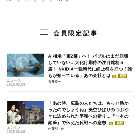
TOP
タグ一覧
ダイ・ハード
会員限定記事
AI相場「第2幕」へ！ バブルはまだ崩壊
していない…大化け期待の注目銘柄５
選！ NVIDIA一強時代に終止符を打つ「誰
もが知っている」あの会社とは
有料
ニュース
石井僚一
2026.08.03
「あの時、広島の人たちは、もっと熱か
ったのでしょうね」美空ひばりのつぶや
きに込められた平和への祈り…『一本の
鉛筆』で伝えた反戦への意志
有料
エンタメ
佐藤剛
2025.08.06