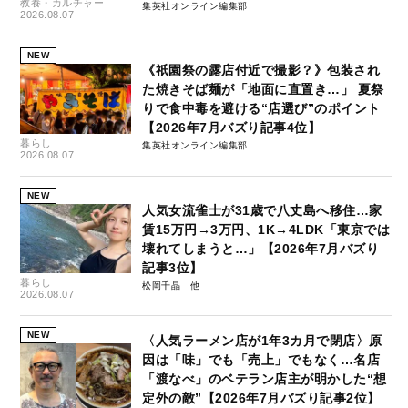
教養・カルチャー
集英社オンライン編集部
2026.08.07
NEW
《祇園祭の露店付近で撮影？》包装され
た焼きそば麺が「地面に直置き…」 夏祭
りで食中毒を避ける“店選び”のポイント
【2026年7月バズり記事4位】
暮らし
集英社オンライン編集部
2026.08.07
NEW
人気女流雀士が31歳で八丈島へ移住…家
賃15万円→3万円、1K→4LDK「東京では
壊れてしまうと…」【2026年7月バズり
記事3位】
暮らし
松岡千晶
2026.08.07
NEW
〈人気ラーメン店が1年3カ月で閉店〉原
因は「味」でも「売上」でもなく…名店
「渡なべ」のベテラン店主が明かした“想
定外の敵”【2026年7月バズり記事2位】