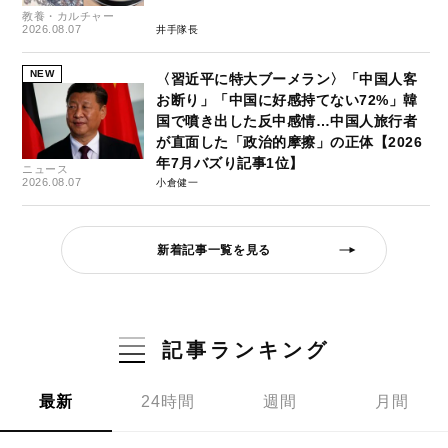
教養・カルチャー
2026.08.07
井手隊長
NEW
〈習近平に特大ブーメラン〉「中国人客
お断り」「中国に好感持てない72%」韓
国で噴き出した反中感情…中国人旅行者
が直面した「政治的摩擦」の正体【2026
年7月バズり記事1位】
ニュース
2026.08.07
小倉健一
新着記事一覧を見る
記事ランキング
最新
24時間
週間
月間