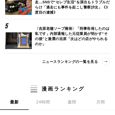
走…SNSで“セレブ生活”を演出もトラブルだ
らけ「過去にも事件を起こし警察沙汰」《3
度目の逮捕》
〈吉原老舗ソープ摘発〉「刑事告発したのは
私です」内部通報した元従業員が明かす“そ
の後”と激震の吉原「次はどの店がやられる
のか」
ニュースランキングの一覧を見る
漫画ランキング
最新
24時間
週間
月間