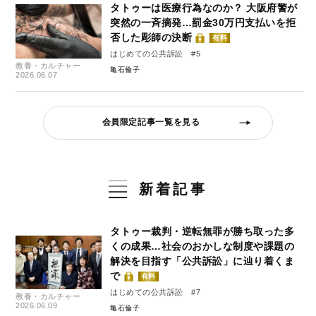
タトゥーは医療行為なのか？ 大阪府警が
突然の一斉摘発…罰金30万円支払いを拒
否した彫師の決断
有料
はじめての公共訴訟 #5
教養・カルチャー
亀石倫子
2026.06.07
会員限定記事一覧を見る
新着記事
タトゥー裁判・逆転無罪が勝ち取った多
くの成果…社会のおかしな制度や課題の
解決を目指す「公共訴訟」に辿り着くま
で
有料
はじめての公共訴訟 #7
教養・カルチャー
2026.06.09
亀石倫子