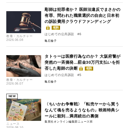
彫師は犯罪者か？ 医師法違反でまさかの
有罪、問われた職業選択の自由と日本初
の訴訟費用クラウドファンディング
有料
はじめての公共訴訟 #6
教養・カルチャー
2026.06.08
亀石倫子
タトゥーは医療行為なのか？ 大阪府警が
突然の一斉摘発…罰金30万円支払いを拒
否した彫師の決断
有料
はじめての公共訴訟 #5
教養・カルチャー
亀石倫子
2026.06.07
NEW
〈ちいかわ争奪戦〉「転売ヤーから買う
なんて魂を売るようなもの」映画特典シ
ールに殺到…満席続出の裏側
集英社オンライン編集部ニュース班
ニュース
2026.08.10