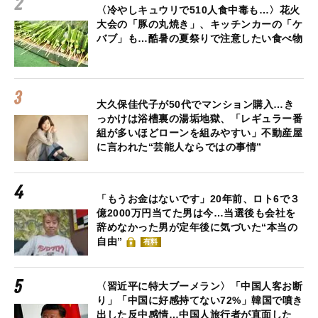
〈冷やしキュウリで510人食中毒も…〉花火
大会の「豚の丸焼き」、キッチンカーの「ケ
バブ」も…酷暑の夏祭りで注意したい食べ物
大久保佳代子が50代でマンション購入…き
っかけは浴槽裏の湯垢地獄、「レギュラー番
組が多いほどローンを組みやすい」不動産屋
に言われた“芸能人ならではの事情”
「もうお金はないです」20年前、ロト6で３
億2000万円当てた男は今…当選後も会社を
辞めなかった男が定年後に気づいた“本当の
自由”
有料
〈習近平に特大ブーメラン〉「中国人客お断
り」「中国に好感持てない72%」韓国で噴き
出した反中感情…中国人旅行者が直面した