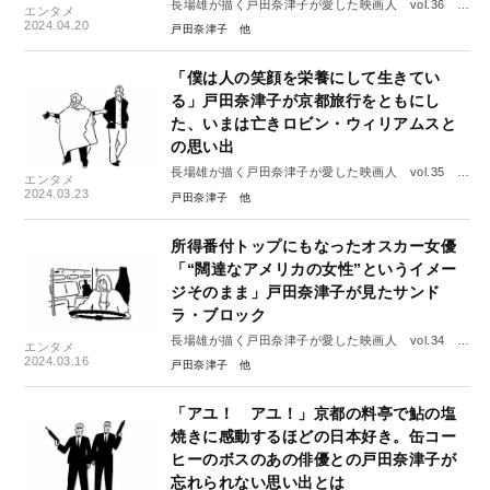
長場雄が描く戸田奈津子が愛した映画人 vol.36 ヘ
エンタメ
レン・ミレン
2024.04.20
戸田奈津子
「僕は人の笑顔を栄養にして生きてい
る」戸田奈津子が京都旅行をともにし
た、いまは亡きロビン・ウィリアムスと
の思い出
長場雄が描く戸田奈津子が愛した映画人 vol.35 ロ
エンタメ
ビン・ウィリアムズ
2024.03.23
戸田奈津子
所得番付トップにもなったオスカー女優
「“闊達なアメリカの女性”というイメー
ジそのまま」戸田奈津子が見たサンド
ラ・ブロック
長場雄が描く戸田奈津子が愛した映画人 vol.34 サ
エンタメ
ンドラ・ブロック
2024.03.16
戸田奈津子
「アユ！ アユ！」京都の料亭で鮎の塩
焼きに感動するほどの日本好き。缶コー
ヒーのボスのあの俳優との戸田奈津子が
忘れられない思い出とは