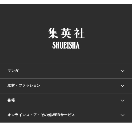
マンガ
取材・ファッション
少年マンガ
週刊少年ジャンプ
書籍
ファッション・美容
青年マンガ
ジャンプSQ.
Seventeen
週刊ヤングジャンプ
オンラインストア・その他WEBサービス
文芸・文庫・総合
芸能・情報・スポーツ
少女マンガ
Vジャンプ
non-no Web
ヤングジャンプ定期購読デジタル
すばる
Myojo
オンラインストア
りぼん
学芸・ノンフィクション・新書