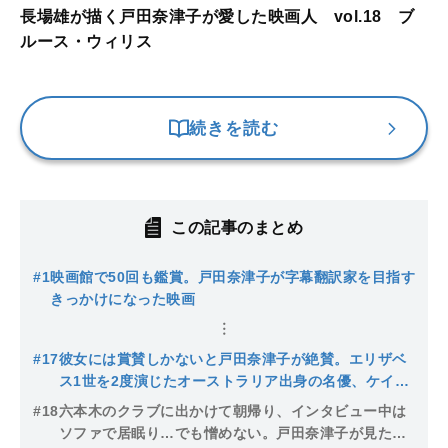
長場雄が描く戸田奈津子が愛した映画人 vol.18 ブ
ルース・ウィリス
続きを読む
この記事のまとめ
#1
映画館で50回も鑑賞。戸田奈津子が字幕翻訳家を目指す
きっかけになった映画
#17
彼女には賞賛しかないと戸田奈津子が絶賛。エリザベ
ス1世を2度演じたオーストラリア出身の名優、ケイ
ト・ブランシェット
#18
六本木のクラブに出かけて朝帰り、インタビュー中は
ソファで居眠り…でも憎めない。戸田奈津子が見たブ