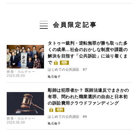
会員限定記事
タトゥー裁判・逆転無罪が勝ち取った多
くの成果…社会のおかしな制度や課題の
解決を目指す「公共訴訟」に辿り着くま
で
有料
はじめての公共訴訟 #7
教養・カルチャー
2026.06.09
亀石倫子
彫師は犯罪者か？ 医師法違反でまさかの
有罪、問われた職業選択の自由と日本初
の訴訟費用クラウドファンディング
有料
はじめての公共訴訟 #6
教養・カルチャー
2026.06.08
亀石倫子