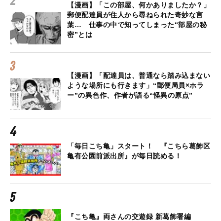
【漫画】「この部屋、何かありましたか？」
郵便配達員が住人から尋ねられた奇妙な言
葉… 仕事の中で知ってしまった“部屋の秘
密”とは
【漫画】「配達員は、普通なら踏み込まない
ような場所にも行きます」“郵便局員×ホラ
ー”の異色作、作者が語る“怪異の原点”
「毎日こち亀」スタート！ 『こちら葛飾区
亀有公園前派出所』が毎日読める！
『こち亀』両さんの交遊録 新葛飾署編