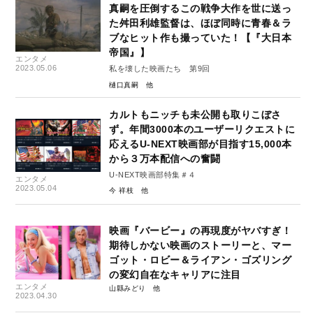
真嗣を圧倒するこの戦争大作を世に送っ
た舛田利雄監督は、ほぼ同時に青春＆ラ
ブなヒット作も撮っていた！【『大日本
帝国』】
エンタメ
2023.05.06
私を壊した映画たち 第9回
樋口真嗣
カルトもニッチも未公開も取りこぼさ
ず。年間3000本のユーザーリクエストに
応えるU-NEXT映画部が目指す15,000本
から３万本配信への奮闘
U-NEXT映画部特集＃４
エンタメ
2023.05.04
今 祥枝
映画『バービー』の再現度がヤバすぎ！
期待しかない映画のストーリーと、マー
ゴット・ロビー＆ライアン・ゴズリング
の変幻自在なキャリアに注目
エンタメ
山縣みどり
2023.04.30