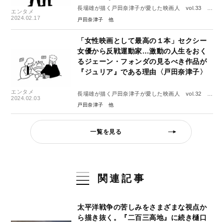
長場雄が描く戸田奈津子が愛した映画人 vol.33 ト
エンタメ
ミー・リー・ジョーンズ
2024.02.17
戸田奈津子
「女性映画として最高の１本」セクシー
女優から反戦運動家…激動の人生をおく
るジェーン・フォンダの見るべき作品が
『ジュリア』である理由〈戸田奈津子〉
エンタメ
長場雄が描く戸田奈津子が愛した映画人 vol.32 ジ
2024.02.03
ェーン・フォンダ
戸田奈津子
一覧を見る
関連記事
太平洋戦争の苦しみをさまざまな視点か
ら描き抜く。『二百三高地』に続き樋口