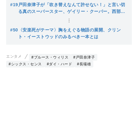
ルース・ウィリスの愛すべき素顔
#19
戸田奈津子が「吹き替えなんて許せない！」と言い切
る真のスーパースター、ゲイリー・クーパー。西部劇
というジャンルを確立させた立役者
#50
〈安楽死がテーマ〉胸をえぐる物語の展開、クリン
ト・イーストウッドのみるべき一本とは
エンタメ
#ブルース・ウィリス
#戸田奈津子
#シックス・センス
#ダイ・ハード
#長場雄