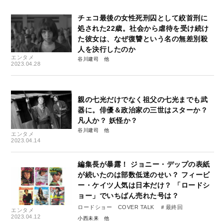
チェコ最後の女性死刑囚として絞首刑に
処された22歳。社会から虐待を受け続け
た彼女は、なぜ復讐という名の無差別殺
人を決行したのか
エンタメ
谷川建司
2023.04.28
親の七光だけでなく祖父の七光までも武
器に。俳優＆政治家の三世はスターか？
凡人か？ 妖怪か？
谷川建司
エンタメ
2023.04.14
編集長が暴露！ ジョニー・デップの表紙
が続いたのは部数低迷のせい？ フィービ
ー・ケイツ人気は日本だけ？ 「ロードシ
ョー」でいちばん売れた号は？
ロードショー COVER TALK ＃最終回
エンタメ
2023.04.12
小西未来