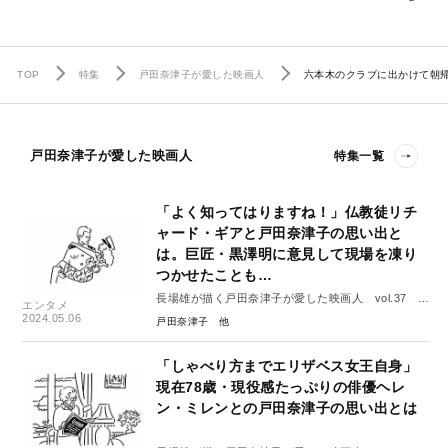
TOP
特集
戸田奈津子が愛した映画人
六本木のクラブに出かけて朝
戸田奈津子が愛した映画人
特集一覧
「よく知ってはりますね！」仏教徒リチ
ャード・ギアと戸田奈津子の思い出と
は。巨匠・黒澤明に意見して現場を凍り
つかせたことも…
長場雄が描く戸田奈津子が愛した映画人 vol.37 リ
エンタメ
チャード・ギア
2024.05.06
戸田奈津子
「しゃべり方までエリザベス女王自身」
現在78歳・現役感たっぷりの俳優ヘレ
ン・ミレンとの戸田奈津子の思い出とは