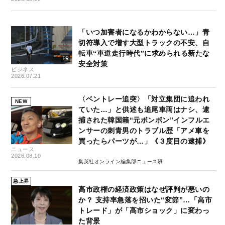
「いつ加害者になるかわからない…」青
切符導入で増す大型トラックの不安、自
転車“車道走行時代”に求められる新たな
安全対策
ビジネス
2026.07.21
〈ベントレー追突〉「対立集団に追われ
NEW
ていた…」と供述も追尾車両はナシ、逮
捕された韓国籍“元ボンボン”インフルエ
ンサーの刺青男のトラブル歴「アメ車を
買ったらパーツが…」《３度目の逮捕》
ニュース
2026.08.10
集英社オンライン編集部ニュース班
急上昇
高市政権の経済政策はなぜ評判が悪いの
か？ 支持率急落を招いた“変節”…「高市
トレード」が「高市ショック」に変わっ
た背景