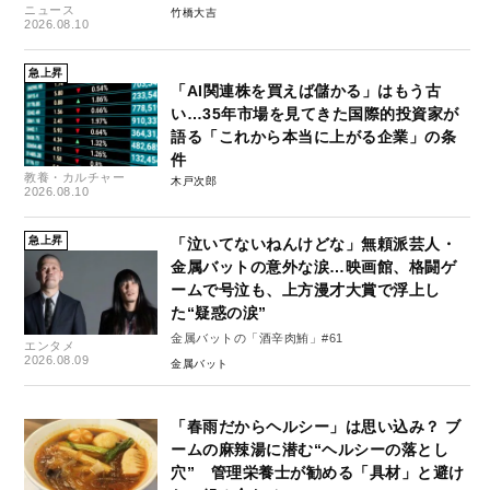
ニュース
竹橋大吉
2026.08.10
急上昇
「AI関連株を買えば儲かる」はもう古
い…35年市場を見てきた国際的投資家が
語る「これから本当に上がる企業」の条
件
教養・カルチャー
木戸次郎
2026.08.10
急上昇
「泣いてないねんけどな」無頼派芸人・
金属バットの意外な涙…映画館、格闘ゲ
ームで号泣も、上方漫才大賞で浮上し
た“疑惑の涙”
金属バットの「酒辛肉鮪」#61
エンタメ
2026.08.09
金属バット
「春雨だからヘルシー」は思い込み？ ブ
ームの麻辣湯に潜む“ヘルシーの落とし
穴” 管理栄養士が勧める「具材」と避け