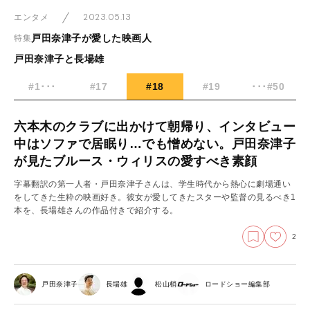
2023.05.13
エンタメ
戸田奈津子が愛した映画人
特集
戸田奈津子と長場雄
#1･･･
#17
#18
#19
･･･#50
六本木のクラブに出かけて朝帰り、インタビュー
中はソファで居眠り…でも憎めない。戸田奈津子
が見たブルース・ウィリスの愛すべき素顔
字幕翻訳の第一人者・戸田奈津子さんは、学生時代から熱心に劇場通い
をしてきた生粋の映画好き。彼女が愛してきたスターや監督の見るべき1
本を、長場雄さんの作品付きで紹介する。
2
戸田奈津子
長場雄
松山梢
ロードショー編集部