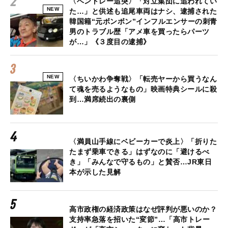
〈ベントレー追突〉「対立集団に追われてい
NEW
た…」と供述も追尾車両はナシ、逮捕された
韓国籍“元ボンボン”インフルエンサーの刺青
男のトラブル歴「アメ車を買ったらパーツ
が…」《３度目の逮捕》
NEW
〈ちいかわ争奪戦〉「転売ヤーから買うなん
て魂を売るようなもの」映画特典シールに殺
到…満席続出の裏側
〈満員山手線にベビーカーで炎上〉「折りた
たまず乗車できる」はずなのに「避けるべ
き」「みんなで守るもの」と賛否…JR東日
本が示した見解
高市政権の経済政策はなぜ評判が悪いのか？
支持率急落を招いた“変節”…「高市トレー