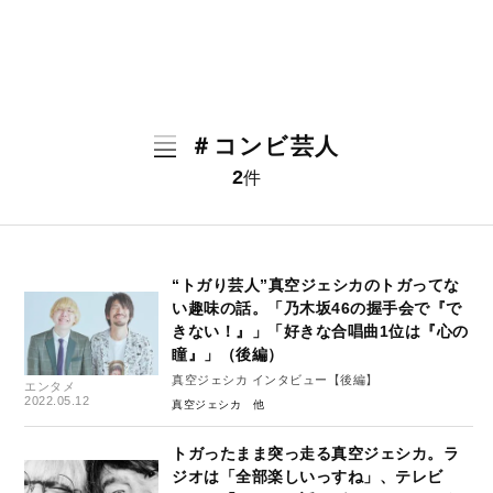
＃コンビ芸人
2
件
“トガり芸人”真空ジェシカのトガってな
い趣味の話。「乃木坂46の握手会で『で
きない！』」「好きな合唱曲1位は『心の
瞳』」（後編）
真空ジェシカ インタビュー【後編】
エンタメ
2022.05.12
真空ジェシカ
トガったまま突っ走る真空ジェシカ。ラ
ジオは「全部楽しいっすね」、テレビ