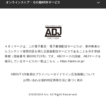
Seventeen
週刊ヤングジャンプ
オンラインストア・その他WEBサービス
文芸・文庫・総合
芸能・情報・スポーツ
少女マンガ
Vジャンプ
non-no Web
ヤングジャンプ定期購読デジタル
すばる
Myojo
オンラインストア
りぼん
学芸・ノンフィクション・新書
最強ジャンプ
女性マンガ
@BAILA
ヤンジャン＋
小説すばる
週プレNEWS
マーガレット
集英社OTOコンテンツ
集英社 学芸編集部
少年ジャンプ＋
その他WEBサービス
クッキー
ライトノベル・ノベライズ
MAQUIA ONLINE
となりのヤングジャンプ
集英社 文芸ステーション
週プレ グラジャパ！
別冊マーガレット
SHUEISHA MANGA-ART HERITAGE
集英社 ビジネス書
ゼブラック
ココハナ
SHUEISHA ADNAVI
SPUR.JP
集英社Webマガジン Cobalt
グランドジャンプ
web 集英社文庫
キッズ
web Sportiva
マンガMee
ジャンプキャラクターズストア
集英社新書
ジャンプルーキー！
月刊オフィスユー
ＡＢＪマークは、この電子書店・電子書籍配信サービスが、著作権者か
EDITOR'S LAB
LEE
集英社オレンジ文庫
ウルトラジャンプ
青春と読書
パラスポ＋！
らコンテンツ使用許諾を得た正規版配信サービスであることを示す登録
集英社みらい文庫
リマコミ＋
HAPPY PLUS STORE
集英社新書プラス
ジャンプTOON
商標（登録番号 第6091713号）です。ABJマークの詳細、ABJマークを
Marisol
シフォン文庫
アジア人物史
S-KIDS.LAND
マンガMeets
掲示しているサービスの一覧はこちら →
https://aebs.or.jp/
shueisha vox
よみタイ
S-MANGA
Web éclat
ダッシュエックス文庫
LEEマルシェ
kotoba
集英社ジャンプリミックス
ABOUT US
集英社プライバシーガイドライン
広告掲載について
T JAPAN:The New York Times Style Magazine
JUMP j BOOKS
お問い合わせ
規約
特定商取引法に基づく表示
SHOP Marisol
e!集英社
集英社コミック文庫
集英社女性誌ポータル
éclat premium
imidas
MEN'S NON-NO WEB
SHUEISHA Inc. All Right Reserved.
mirabella
UOMO