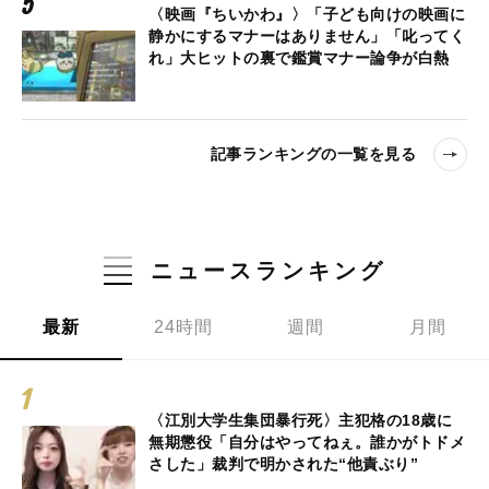
〈映画『ちいかわ』〉「子ども向けの映画に
静かにするマナーはありません」「叱ってく
れ」大ヒットの裏で鑑賞マナー論争が白熱
記事ランキングの一覧を見る
ニュースランキング
最新
24時間
週間
月間
〈江別大学生集団暴行死〉主犯格の18歳に
無期懲役「自分はやってねぇ。誰かがトドメ
さした」裁判で明かされた“他責ぶり”