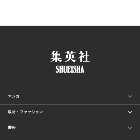
マンガ
取材・ファッション
少年マンガ
週刊少年ジャンプ
書籍
ファッション・美容
青年マンガ
ジャンプSQ.