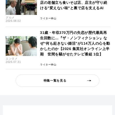
店の老舗立ち食いそば店、店主が守り続
ける"変えない味"と裏で店を支えるAI
グルメ
ライター神山
2026.08.02
31歳・年収370万円の失恋が歴代最高再
生回数に…『ザ・ノンフィクション』な
ぜ“何も起きない婚活”が114万人の心を動
かしたのか【2026 集英社オンライン上半
期 世間を騒がせたテレビ番組 1位】
エンタメ
2026.07.31
ライター神山
特集一覧を見る