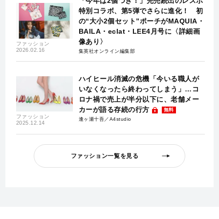
「今年は2個つき！」完売続出のレスポ
特別コラボ、第5弾でさらに進化！ 初
の“大小2個セット”ポーチがMAQUIA・
BAILA・eclat・LEE4月号に〈詳細画
像あり〉
ファッション
2026.02.16
集英社オンライン編集部
ハイヒール消滅の危機「今いる職人が
いなくなったら終わってしまう」…コ
ロナ禍で売上が半分以下に、老舗メー
カーが語る存続の行方
無料
ファッション
逢ヶ瀬十吾／A4studio
2025.12.14
ファッション一覧を見る