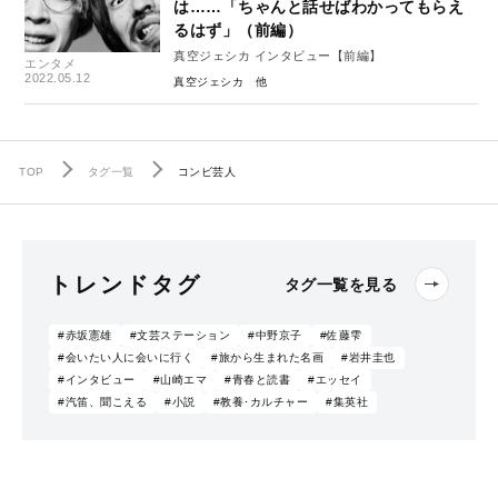
は……「ちゃんと話せばわかってもらえ
るはず」（前編）
真空ジェシカ インタビュー【前編】
エンタメ
2022.05.12
真空ジェシカ
TOP
タグ一覧
コンビ芸人
トレンドタグ
タグ一覧を見る
#赤坂憲雄
#文芸ステーション
#中野京子
#佐藤雫
#会いたい人に会いに行く
#旅から生まれた名画
#岩井圭也
#インタビュー
#山崎エマ
#青春と読書
#エッセイ
#汽笛、聞こえる
#小説
#教養･カルチャー
#集英社