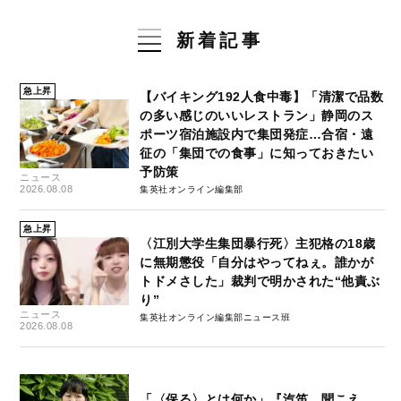
新着記事
急上昇
【バイキング192人食中毒】「清潔で品数
の多い感じのいいレストラン」静岡のス
ポーツ宿泊施設内で集団発症…合宿・遠
征の「集団での食事」に知っておきたい
予防策
ニュース
2026.08.08
集英社オンライン編集部
急上昇
〈江別大学生集団暴行死〉主犯格の18歳
に無期懲役「自分はやってねぇ。誰かが
トドメさした」裁判で明かされた“他責ぶ
り”
ニュース
集英社オンライン編集部ニュース班
2026.08.08
「〈保る〉とは何か」『汽笛、聞こえ