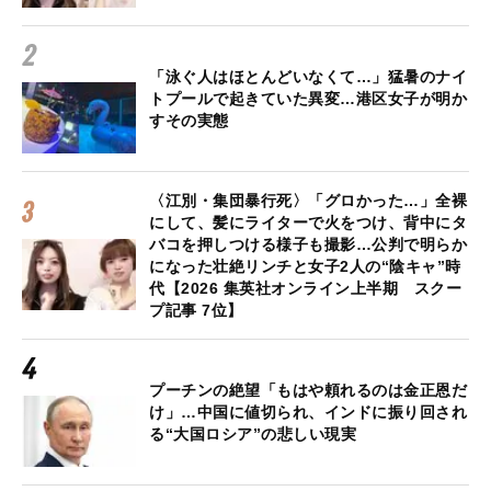
「泳ぐ人はほとんどいなくて…」猛暑のナイ
トプールで起きていた異変…港区女子が明か
すその実態
〈江別・集団暴行死〉「グロかった…」全裸
にして、髪にライターで火をつけ、背中にタ
バコを押しつける様子も撮影…公判で明らか
になった壮絶リンチと女子2人の“陰キャ”時
代【2026 集英社オンライン上半期 スクー
プ記事 7位】
プーチンの絶望「もはや頼れるのは金正恩だ
け」…中国に値切られ、インドに振り回され
る“大国ロシア”の悲しい現実