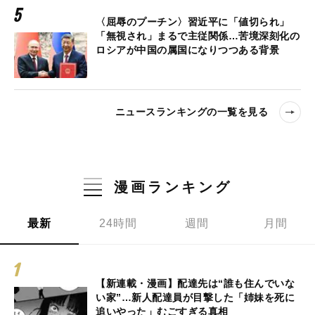
〈屈辱のプーチン〉習近平に「値切られ」
「無視され」まるで主従関係…苦境深刻化の
ロシアが中国の属国になりつつある背景
ニュースランキングの一覧を見る
漫画ランキング
最新
24時間
週間
月間
【新連載・漫画】配達先は“誰も住んでいな
い家”…新人配達員が目撃した「姉妹を死に
追いやった」むごすぎる真相