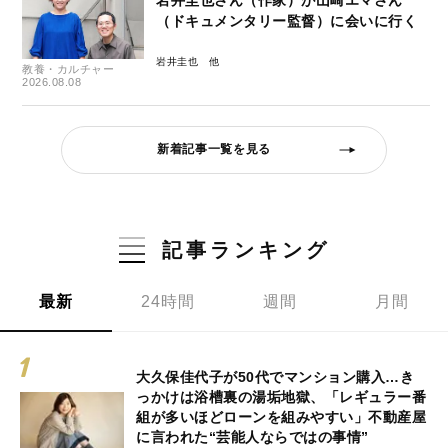
岩井圭也さん（作家）が山崎エマさん
（ドキュメンタリー監督）に会いに行く
岩井圭也
教養・カルチャー
2026.08.08
新着記事一覧を見る
記事ランキング
最新
24時間
週間
月間
大久保佳代子が50代でマンション購入…き
っかけは浴槽裏の湯垢地獄、「レギュラー番
組が多いほどローンを組みやすい」不動産屋
に言われた“芸能人ならではの事情”