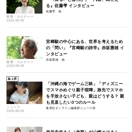
る』佐藤雫 インタビュー
佐藤雫
教養・カルチャー
2026.08.08
宮﨑駿の中心にある、世界を考えるため
の「問い」『宮﨑駿の詩学』赤坂憲雄 イ
ンタビュー
赤坂憲雄
教養・カルチャー
2026.08.08
急上昇
「沖縄の海でゲーム三昧」「ディズニー
でスマホめぐり親子喧嘩」旅先でスマホ
を手放さない子ども、親はどうする？ 親
も見直したい3つのルール
ニュース
集英社オンライン編集部ニュース班
2026.08.08