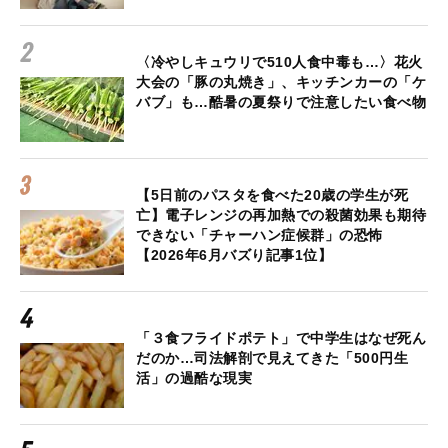
〈冷やしキュウリで510人食中毒も…〉花火
大会の「豚の丸焼き」、キッチンカーの「ケ
バブ」も…酷暑の夏祭りで注意したい食べ物
【5日前のパスタを食べた20歳の学生が死
亡】電子レンジの再加熱での殺菌効果も期待
できない「チャーハン症候群」の恐怖
【2026年6月バズり記事1位】
「３食フライドポテト」で中学生はなぜ死ん
だのか…司法解剖で見えてきた「500円生
活」の過酷な現実