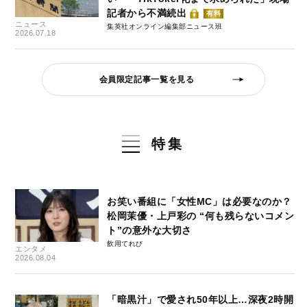
記者から不満続出
有料
ニュース
集英社オンライン編集部ニュース班
2026.07.18
会員限定記事一覧を見る
特集
お笑い番組に「女性MC」は必要なのか？
松岡茉優・上戸彩の “何も残らないコメン
ト”の意外な大切さ
飲用てれび
エンタメ
2026.08.04
「暗黒汁」で愛され50年以上…深夜2時開