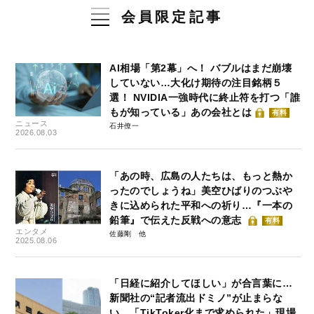
会員限定記事
AI相場「第2幕」へ！ バブルはまだ崩壊
していない…大化け期待の注目銘柄５
選！ NVIDIA一強時代に終止符を打つ「誰
もが知っている」あの会社とは
有料
ニュース
石井僚一
2026.08.03
「あの時、広島の人たちは、もっと熱か
ったのでしょうね」美空ひばりのつぶや
きに込められた平和への祈り…『一本の
鉛筆』で伝えた反戦への意志
有料
エンタメ
佐藤剛
2025.08.06
「日経に紹介してほしい」が合言葉に…
新聞社の“記者流出ドミノ”が止まらな
い 「TikToker化まで求められた」現場