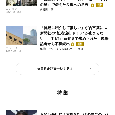
鉛筆』で伝えた反戦への意志
有料
エンタメ
佐藤剛
2025.08.06
「日経に紹介してほしい」が合言葉に…
新聞社の“記者流出ドミノ”が止まらな
い 「TikToker化まで求められた」現場
記者から不満続出
有料
ニュース
集英社オンライン編集部ニュース班
2026.07.18
会員限定記事一覧を見る
特集
お笑い番組に「女性MC」は必要なのか？