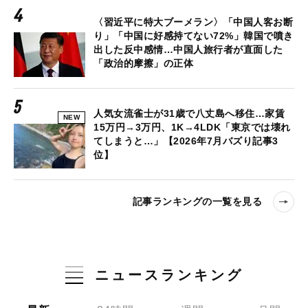
〈習近平に特大ブーメラン〉「中国人客お断
り」「中国に好感持てない72%」韓国で噴き
出した反中感情…中国人旅行者が直面した
「政治的摩擦」の正体
人気女流雀士が31歳で八丈島へ移住…家賃
NEW
15万円→3万円、1K→4LDK「東京では壊れ
てしまうと…」【2026年7月バズり記事3
位】
記事ランキングの一覧を見る
ニュースランキング