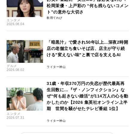
松岡茉優・上戸彩の “何も残らないコメン
ト”の意外な大切さ
飲用てれび
エンタメ
2026.08.04
「暗黒汁」で愛され50年以上…深夜2時開
店の老舗立ち食いそば店、店主が守り続
ける"変えない味"と裏で店を支えるAI
グルメ
ライター神山
2026.08.02
31歳・年収370万円の失恋が歴代最高再
生回数に…『ザ・ノンフィクション』な
ぜ“何も起きない婚活”が114万人の心を動
かしたのか【2026 集英社オンライン上半
期 世間を騒がせたテレビ番組 1位】
エンタメ
2026.07.31
ライター神山