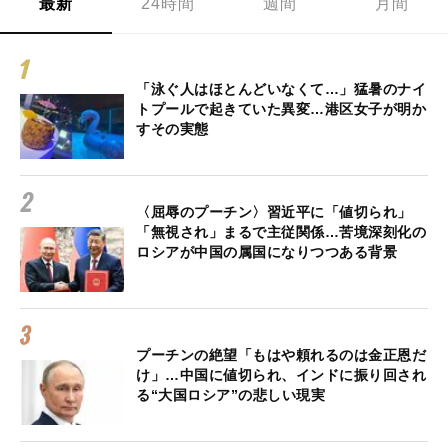
最新
24時間
週間
月間
「泳ぐ人はほとんどいなくて…」猛暑のナイ
トプールで起きていた異変…港区女子が明か
すその実態
〈屈辱のプーチン〉習近平に「値切られ」
「無視され」まるで主従関係…苦境深刻化の
ロシアが中国の属国になりつつある背景
プーチンの絶望「もはや頼れるのは金正恩だ
け」…中国に値切られ、インドに振り回され
る“大国ロシア”の悲しい現実