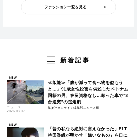
ファッション一覧を見る
新着記事
NEW
≪飯能≫「腹が減って食べ物を盗もう
と…」91歳女性殺害を供述したベトナム
国籍の男、在留資格なし…奪った車で“3
台追突”の逃走劇
ニュース
集英社オンライン編集部ニュース班
2026.08.07
NEW
「昔の私なら絶対に言えなかった」ELT
持田香織が明かす「嫌いなもの」を口に