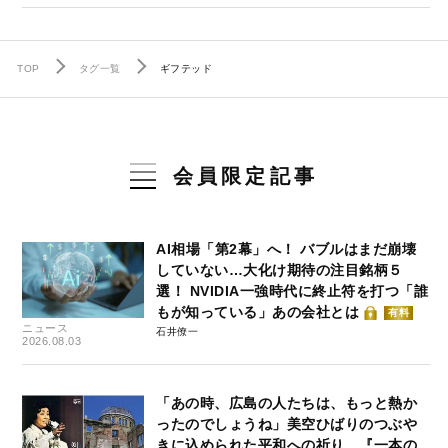
TOP
タグ一覧
ギフテッド
会員限定記事
AI相場「第2幕」へ！ バブルはまだ崩壊
していない…大化け期待の注目銘柄５
選！ NVIDIA一強時代に終止符を打つ「誰
もが知っている」あの会社とは
有料
ニュース
石井僚一
2026.08.03
「あの時、広島の人たちは、もっと熱か
ったのでしょうね」美空ひばりのつぶや
きに込められた平和への祈り…『一本の