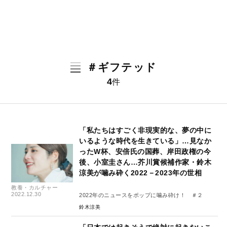
＃ギフテッド
4
件
「私たちはすごく非現実的な、夢の中に
いるような時代を生きている」…見なか
ったW杯、安倍氏の国葬、岸田政権の今
後、小室圭さん…芥川賞候補作家・鈴木
涼美が噛み砕く2022－2023年の世相
教養・カルチャー
2022.12.30
2022年のニュースをポップに噛み砕け！ ＃２
鈴木涼美