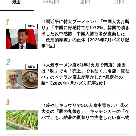
最新
24時間
週間
月間
〈習近平に特大ブーメラン〉「中国人客お断
NEW
り」「中国に好感持てない72%」韓国で噴き
出した反中感情…中国人旅行者が直面した
「政治的摩擦」の正体【2026年7月バズり記
事1位】
〈人気ラーメン店が1年3カ月で閉店〉原因
NEW
は「味」でも「売上」でもなく…名店「渡な
べ」のベテラン店主が明かした“想定外の
敵”【2026年7月バズり記事2位】
〈冷やしキュウリで510人食中毒も…〉花火
大会の「豚の丸焼き」、キッチンカーの「ケ
バブ」も…酷暑の夏祭りで注意したい食べ物