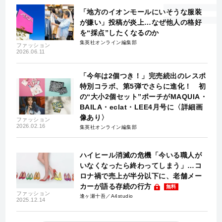
「地方のイオンモールにいそうな服装
が嫌い」投稿が炎上…なぜ他人の格好
を“採点”したくなるのか
集英社オンライン編集部
ファッション
2026.06.11
「今年は2個つき！」完売続出のレスポ
特別コラボ、第5弾でさらに進化！ 初
の“大小2個セット”ポーチがMAQUIA・
BAILA・eclat・LEE4月号に〈詳細画
像あり〉
ファッション
2026.02.16
集英社オンライン編集部
ハイヒール消滅の危機「今いる職人が
いなくなったら終わってしまう」…コ
ロナ禍で売上が半分以下に、老舗メー
カーが語る存続の行方
無料
ファッション
逢ヶ瀬十吾／A4studio
2025.12.14