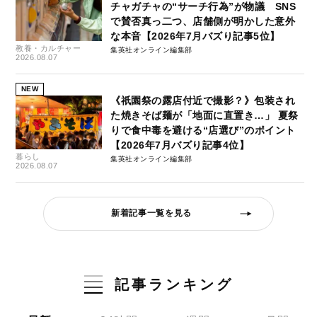
チャガチャの“サーチ行為”が物議 SNS
で賛否真っ二つ、店舗側が明かした意外
な本音【2026年7月バズり記事5位】
教養・カルチャー
集英社オンライン編集部
2026.08.07
NEW
《祇園祭の露店付近で撮影？》包装され
た焼きそば麺が「地面に直置き…」 夏祭
りで食中毒を避ける“店選び”のポイント
【2026年7月バズり記事4位】
暮らし
集英社オンライン編集部
2026.08.07
新着記事一覧を見る
記事ランキング