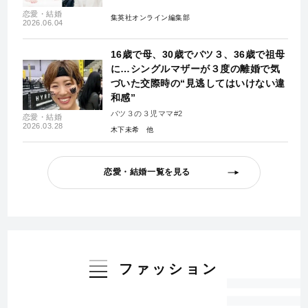
恋愛・結婚
集英社オンライン編集部
2026.06.04
16歳で母、30歳でバツ３、36歳で祖母
に…シングルマザーが３度の離婚で気
づいた交際時の“見逃してはいけない違
和感”
バツ３の３児ママ#2
恋愛・結婚
2026.03.28
木下未希
恋愛・結婚一覧を見る
ファッション