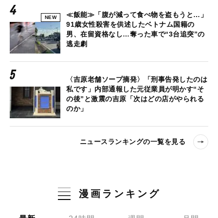
≪飯能≫「腹が減って食べ物を盗もうと…」
NEW
91歳女性殺害を供述したベトナム国籍の
男、在留資格なし…奪った車で“3台追突”の
逃走劇
〈吉原老舗ソープ摘発〉「刑事告発したのは
私です」内部通報した元従業員が明かす“そ
の後”と激震の吉原「次はどの店がやられる
のか」
ニュースランキングの一覧を見る
漫画ランキング