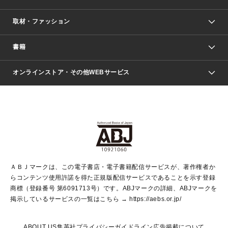
取材・ファッション
少年マンガ
週刊少年ジャンプ
書籍
ファッション・美容
青年マンガ
ジャンプSQ.
Seventeen
週刊ヤングジャンプ
オンラインストア・その他WEBサービス
文芸・文庫・総合
芸能・情報・スポーツ
少女マンガ
Vジャンプ
non-no Web
ヤングジャンプ定期購読デジタル
すばる
Myojo
オンラインストア
りぼん
学芸・ノンフィクション・新書
最強ジャンプ
女性マンガ
@BAILA
ヤンジャン＋
小説すばる
週プレNEWS
マーガレット
集英社OTOコンテンツ
集英社 学芸編集部
少年ジャンプ＋
その他WEBサービス
クッキー
ライトノベル・ノベライズ
MAQUIA ONLINE
となりのヤングジャンプ
集英社 文芸ステーション
週プレ グラジャパ！
別冊マーガレット
SHUEISHA MANGA-ART HERITAGE
集英社 ビジネス書
ゼブラック
ココハナ
SHUEISHA ADNAVI
SPUR.JP
集英社Webマガジン Cobalt
グランドジャンプ
web 集英社文庫
キッズ
web Sportiva
マンガMee
ジャンプキャラクターズストア
集英社新書
ジャンプルーキー！
月刊オフィスユー
ＡＢＪマークは、この電子書店・電子書籍配信サービスが、著作権者か
EDITOR'S LAB
LEE
集英社オレンジ文庫
ウルトラジャンプ
青春と読書
パラスポ＋！
らコンテンツ使用許諾を得た正規版配信サービスであることを示す登録
集英社みらい文庫
リマコミ＋
HAPPY PLUS STORE
集英社新書プラス
ジャンプTOON
商標（登録番号 第6091713号）です。ABJマークの詳細、ABJマークを
Marisol
シフォン文庫
アジア人物史
S-KIDS.LAND
マンガMeets
掲示しているサービスの一覧はこちら →
https://aebs.or.jp/
shueisha vox
よみタイ
S-MANGA
Web éclat
ダッシュエックス文庫
LEEマルシェ
kotoba
集英社ジャンプリミックス
ABOUT US
集英社プライバシーガイドライン
広告掲載について