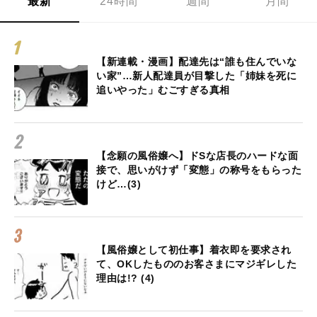
最新
24時間
週間
月間
【新連載・漫画】配達先は“誰も住んでいな
い家”…新人配達員が目撃した「姉妹を死に
追いやった」むごすぎる真相
【念願の風俗嬢へ】ドSな店長のハードな面
接で、思いがけず「変態」の称号をもらった
けど…(3)
【風俗嬢として初仕事】着衣即を要求され
て、OKしたもののお客さまにマジギレした
理由は!? (4)