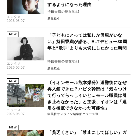
するようになった理由
持田香織の現在地#2
エンタメ
黒島暁生
2026.08.07
NEW
「子どもにとっては私しか母親がいな
い」持田香織が語る、ELTデビュー30周
年と“歌手”よりも大切にしたかった時間
持田香織の現在地#1
エンタメ
2026.08.07
黒島暁生
NEW
《イオンモール熊本爆発》避難後になぜ
再入館できた？ハビタ幹部は「気をつけ
て行ってらっしゃいと…モール職員は引
き止めなかった」と主張、イオンは「運
用を徹底できなかった可能性」
ニュース
2026.08.07
集英社オンライン編集部ニュース班
NEW
「貧乏くさい」「禁止にしてほしい」ガ