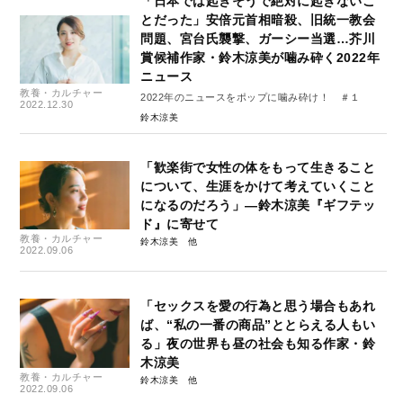
「日本では起きそうで絶対に起きないこ
とだった」安倍元首相暗殺、旧統一教会
問題、宮台氏襲撃、ガーシー当選…芥川
賞候補作家・鈴木涼美が噛み砕く2022年
ニュース
教養・カルチャー
2022年のニュースをポップに噛み砕け！ ＃１
2022.12.30
鈴木涼美
「歓楽街で女性の体をもって生きること
について、生涯をかけて考えていくこと
になるのだろう」―鈴木涼美『ギフテッ
ド』に寄せて
教養・カルチャー
鈴木涼美
2022.09.06
「セックスを愛の行為と思う場合もあれ
ば、“私の一番の商品”ととらえる人もい
る」夜の世界も昼の社会も知る作家・鈴
木涼美
教養・カルチャー
鈴木涼美
2022.09.06