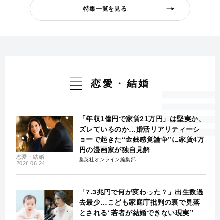
特集一覧を見る
恋愛・結婚
「年収1億円で家賃21万円」は堅実か、
ズレているのか…婚活リアリティーシ
ョーで起きた“金銭感覚論争”に家賃4万
円の漫画家が独自見解
恋愛・結婚
集英社オンライン編集部
2026.06.24
「7.3兆円で何が変わった？」出生数過
去最少…こども家庭庁批判の裏で見落
とされる“若者が結婚できない現実”