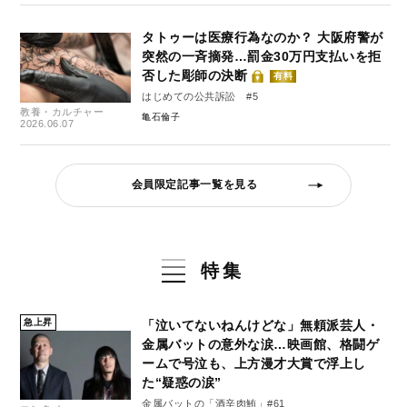
タトゥーは医療行為なのか？ 大阪府警が
突然の一斉摘発…罰金30万円支払いを拒
否した彫師の決断
有料
はじめての公共訴訟 #5
教養・カルチャー
亀石倫子
2026.06.07
会員限定記事一覧を見る
特集
急上昇
「泣いてないねんけどな」無頼派芸人・
金属バットの意外な涙…映画館、格闘ゲ
ームで号泣も、上方漫才大賞で浮上し
た“疑惑の涙”
金属バットの「酒辛肉鮪」#61