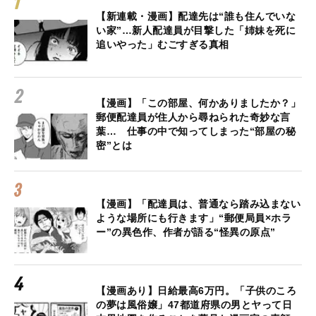
【新連載・漫画】配達先は“誰も住んでいな
い家”…新人配達員が目撃した「姉妹を死に
追いやった」むごすぎる真相
【漫画】「この部屋、何かありましたか？」
郵便配達員が住人から尋ねられた奇妙な言
葉… 仕事の中で知ってしまった“部屋の秘
密”とは
【漫画】「配達員は、普通なら踏み込まない
ような場所にも行きます」“郵便局員×ホラ
ー”の異色作、作者が語る“怪異の原点”
【漫画あり】日給最高6万円。「子供のころ
の夢は風俗嬢」47都道府県の男とヤって日