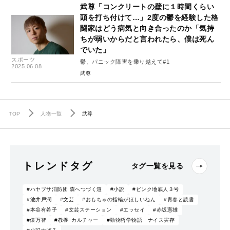
武尊「コンクリートの壁に１時間くらい
頭を打ち付けて…」2度の鬱を経験した格
闘家はどう病気と向き合ったのか「気持
ちが弱いからだと言われたら、僕は死ん
でいた」
スポーツ
鬱、パニック障害を乗り越えて#1
2025.06.08
武尊
TOP
人物一覧
武尊
トレンドタグ
タグ一覧を見る
#ハヤブサ消防団 森へつづく道
#小説
#ピンク地底人３号
#池井戸潤
#文芸
#おもちゃの指輪がほしいねん
#青春と読書
#本谷有希子
#文芸ステーション
#エッセイ
#赤坂憲雄
#俵万智
#教養･カルチャー
#動物哲学物語 ナイス実存