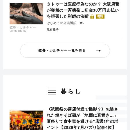
タトゥーは医療行為なのか？ 大阪府警
が突然の一斉摘発…罰金30万円支払い
を拒否した彫師の決断
有料
はじめての公共訴訟 #5
教養・カルチャー
亀石倫子
2026.06.07
教養・カルチャー一覧を見る
暮らし
《祇園祭の露店付近で撮影？》包装さ
れた焼きそば麺が「地面に直置き…」
夏祭りで食中毒を避ける“店選び”のポ
イント【2026年7月バズり記事4位】