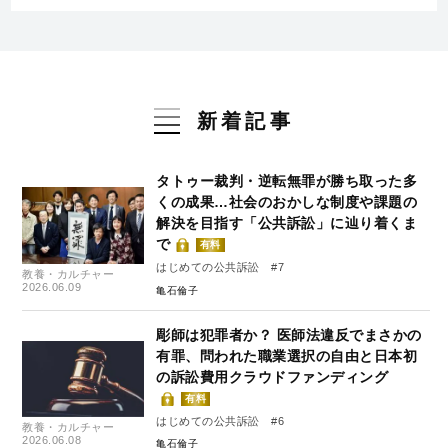
新着記事
タトゥー裁判・逆転無罪が勝ち取った多
くの成果…社会のおかしな制度や課題の
解決を目指す「公共訴訟」に辿り着くま
で
有料
はじめての公共訴訟 #7
教養・カルチャー
2026.06.09
亀石倫子
彫師は犯罪者か？ 医師法違反でまさかの
有罪、問われた職業選択の自由と日本初
の訴訟費用クラウドファンディング
有料
はじめての公共訴訟 #6
教養・カルチャー
2026.06.08
亀石倫子