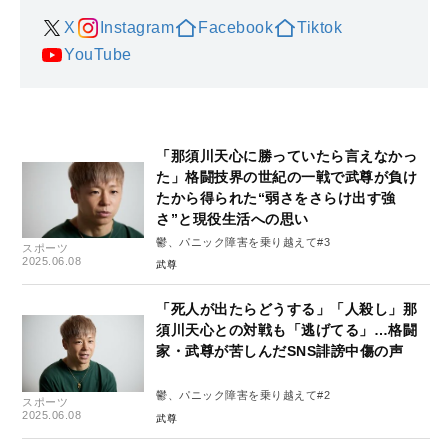
X
Instagram
Facebook
Tiktok
YouTube
「那須川天心に勝っていたら言えなかっ
た」格闘技界の世紀の一戦で武尊が負け
たから得られた“弱さをさらけ出す強
さ”と現役生活への思い
鬱、パニック障害を乗り越えて#3
スポーツ
2025.06.08
武尊
「死人が出たらどうする」「人殺し」那
須川天心との対戦も「逃げてる」…格闘
家・武尊が苦しんだSNS誹謗中傷の声
鬱、パニック障害を乗り越えて#2
スポーツ
2025.06.08
武尊