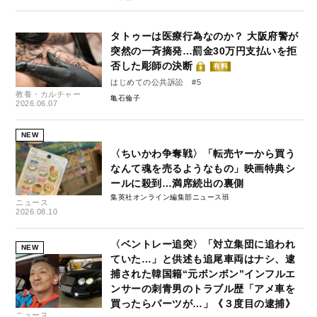
タトゥーは医療行為なのか？ 大阪府警が
突然の一斉摘発…罰金30万円支払いを拒
否した彫師の決断
有料
はじめての公共訴訟 #5
教養・カルチャー
亀石倫子
2026.06.07
NEW
〈ちいかわ争奪戦〉「転売ヤーから買う
なんて魂を売るようなもの」映画特典シ
ールに殺到…満席続出の裏側
集英社オンライン編集部ニュース班
ニュース
2026.08.10
〈ベントレー追突〉「対立集団に追われ
NEW
ていた…」と供述も追尾車両はナシ、逮
捕された韓国籍“元ボンボン”インフルエ
ンサーの刺青男のトラブル歴「アメ車を
買ったらパーツが…」《３度目の逮捕》
ニュース