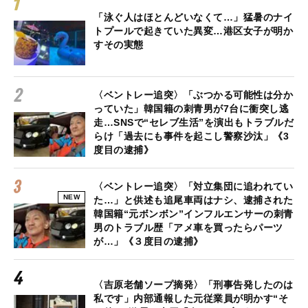
「泳ぐ人はほとんどいなくて…」猛暑のナイ
トプールで起きていた異変…港区女子が明か
すその実態
〈ベントレー追突〉「ぶつかる可能性は分か
っていた」韓国籍の刺青男が7台に衝突し逃
走…SNSで“セレブ生活”を演出もトラブルだ
らけ「過去にも事件を起こし警察沙汰」《3
度目の逮捕》
〈ベントレー追突〉「対立集団に追われてい
NEW
た…」と供述も追尾車両はナシ、逮捕された
韓国籍“元ボンボン”インフルエンサーの刺青
男のトラブル歴「アメ車を買ったらパーツ
が…」《３度目の逮捕》
〈吉原老舗ソープ摘発〉「刑事告発したのは
私です」内部通報した元従業員が明かす“そ