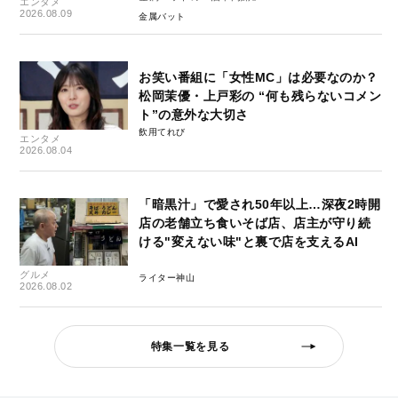
エンタメ
2026.08.09
金属バット
お笑い番組に「女性MC」は必要なのか？
松岡茉優・上戸彩の “何も残らないコメン
ト”の意外な大切さ
飲用てれび
エンタメ
2026.08.04
「暗黒汁」で愛され50年以上…深夜2時開
店の老舗立ち食いそば店、店主が守り続
ける"変えない味"と裏で店を支えるAI
グルメ
ライター神山
2026.08.02
特集一覧を見る