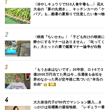
〈冷やしキュウリで510人食中毒も…〉花火
大会の「豚の丸焼き」、キッチンカーの「ケ
バブ」も…酷暑の夏祭りで注意したい食べ物
〈映画『ちいかわ』〉「子ども向けの映画に
静かにするマナーはありません」「叱ってく
れ」大ヒットの裏で鑑賞マナー論争が白熱
「もうお金はないです」20年前、ロト6で３
億2000万円当てた男は今…当選後も会社を
辞めなかった男が定年後に気づいた“本当の
自由”
有料
大久保佳代子が50代でマンション購入…き
っかけは浴槽裏の湯垢地獄、「レギュラー番