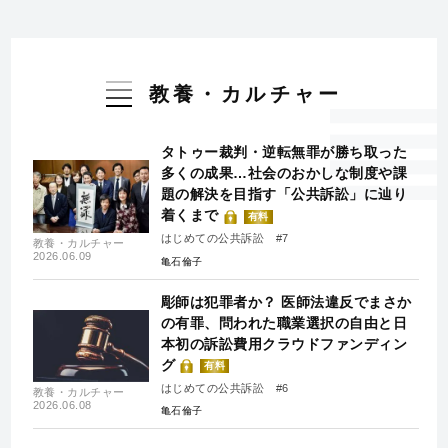
教養・カルチャー
タトゥー裁判・逆転無罪が勝ち取った
多くの成果…社会のおかしな制度や課
題の解決を目指す「公共訴訟」に辿り
着くまで
有料
はじめての公共訴訟 #7
教養・カルチャー
2026.06.09
亀石倫子
彫師は犯罪者か？ 医師法違反でまさか
の有罪、問われた職業選択の自由と日
本初の訴訟費用クラウドファンディン
グ
有料
はじめての公共訴訟 #6
教養・カルチャー
2026.06.08
亀石倫子