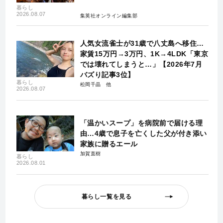
暮らし
2026.08.07
集英社オンライン編集部
人気女流雀士が31歳で八丈島へ移住…
家賃15万円→3万円、1K→4LDK「東京
では壊れてしまうと…」【2026年7月
バズり記事3位】
暮らし
松岡千晶
2026.08.07
「温かいスープ」を病院前で届ける理
由…4歳で息子を亡くした父が付き添い
家族に贈るエール
加賀直樹
暮らし
2026.08.01
暮らし一覧を見る