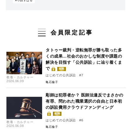
#小説すばる
会員限定記事
タトゥー裁判・逆転無罪が勝ち取った多
くの成果…社会のおかしな制度や課題の
解決を目指す「公共訴訟」に辿り着くま
で
有料
はじめての公共訴訟 #7
教養・カルチャー
2026.06.09
亀石倫子
彫師は犯罪者か？ 医師法違反でまさかの
有罪、問われた職業選択の自由と日本初
の訴訟費用クラウドファンディング
有料
はじめての公共訴訟 #6
教養・カルチャー
2026.06.08
亀石倫子