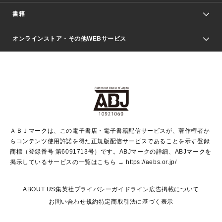
週刊少年ジャンプ
書籍
ファッション・美容
青年マンガ
ジャンプSQ.
Seventeen
週刊ヤングジャンプ
オンラインストア・その他WEBサービス
文芸・文庫・総合
芸能・情報・スポーツ
少女マンガ
Vジャンプ
non-no Web
ヤングジャンプ定期購読デジタル
すばる
Myojo
オンラインストア
りぼん
学芸・ノンフィクション・新書
最強ジャンプ
女性マンガ
@BAILA
ヤンジャン＋
小説すばる
週プレNEWS
マーガレット
集英社OTOコンテンツ
集英社 学芸編集部
少年ジャンプ＋
その他WEBサービス
クッキー
ライトノベル・ノベライズ
MAQUIA ONLINE
となりのヤングジャンプ
集英社 文芸ステーション
週プレ グラジャパ！
別冊マーガレット
SHUEISHA MANGA-ART HERITAGE
集英社 ビジネス書
ゼブラック
ココハナ
SHUEISHA ADNAVI
SPUR.JP
集英社Webマガジン Cobalt
グランドジャンプ
web 集英社文庫
キッズ
web Sportiva
マンガMee
ジャンプキャラクターズストア
集英社新書
ジャンプルーキー！
月刊オフィスユー
ＡＢＪマークは、この電子書店・電子書籍配信サービスが、著作権者か
EDITOR'S LAB
LEE
集英社オレンジ文庫
ウルトラジャンプ
青春と読書
パラスポ＋！
らコンテンツ使用許諾を得た正規版配信サービスであることを示す登録
集英社みらい文庫
リマコミ＋
HAPPY PLUS STORE
集英社新書プラス
ジャンプTOON
商標（登録番号 第6091713号）です。ABJマークの詳細、ABJマークを
Marisol
シフォン文庫
アジア人物史
S-KIDS.LAND
マンガMeets
掲示しているサービスの一覧はこちら →
https://aebs.or.jp/
shueisha vox
よみタイ
S-MANGA
Web éclat
ダッシュエックス文庫
LEEマルシェ
kotoba
集英社ジャンプリミックス
ABOUT US
集英社プライバシーガイドライン
広告掲載について
T JAPAN:The New York Times Style Magazine
JUMP j BOOKS
お問い合わせ
規約
特定商取引法に基づく表示
SHOP Marisol
e!集英社
集英社コミック文庫
集英社女性誌ポータル
éclat premium