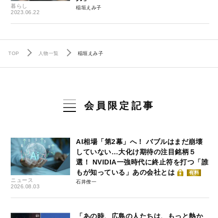
暮らし
稲垣えみ子
2023.06.22
TOP
人物一覧
稲垣えみ子
会員限定記事
AI相場「第2幕」へ！ バブルはまだ崩壊
していない…大化け期待の注目銘柄５
選！ NVIDIA一強時代に終止符を打つ「誰
もが知っている」あの会社とは
有料
ニュース
石井僚一
2026.08.03
「あの時、広島の人たちは、もっと熱か