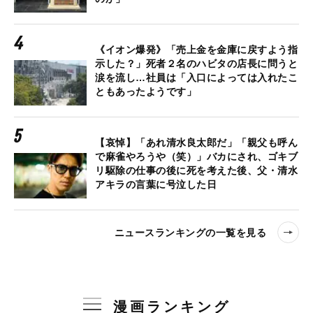
《イオン爆発》「売上金を金庫に戻すよう指
示した？」死者２名のハビタの店長に問うと
涙を流し…社員は「入口によっては入れたこ
ともあったようです」
【哀悼】「あれ清水良太郎だ」「親父も呼ん
で麻雀やろうや（笑）」バカにされ、ゴキブ
リ駆除の仕事の後に死を考えた後、父・清水
アキラの言葉に号泣した日
ニュースランキングの一覧を見る
漫画ランキング