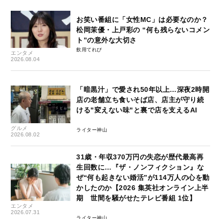
お笑い番組に「女性MC」は必要なのか？
松岡茉優・上戸彩の “何も残らないコメン
ト”の意外な大切さ
飲用てれび
エンタメ
2026.08.04
「暗黒汁」で愛され50年以上…深夜2時開
店の老舗立ち食いそば店、店主が守り続
ける"変えない味"と裏で店を支えるAI
グルメ
ライター神山
2026.08.02
31歳・年収370万円の失恋が歴代最高再
生回数に…『ザ・ノンフィクション』な
ぜ“何も起きない婚活”が114万人の心を動
かしたのか【2026 集英社オンライン上半
期 世間を騒がせたテレビ番組 1位】
エンタメ
2026.07.31
ライター神山