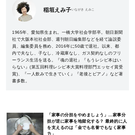
稲垣えみ子
いながき えみこ
1965年、愛知県生まれ。一橋大学社会学部卒。朝日新聞
社で大阪本社社会部、週刊朝日編集部などを経て論説委
員、編集委員を務め、2016年に50歳で退社。以来、都
内で夫なし、子なし、冷蔵庫なし、ガス契約なしのフリ
ーランス生活を送る。『魂の退社』『もうレシピ本はい
らない』(第五回料理レシピ本大賞料理部門エッセイ賞受
賞)、『一人飲みで生きていく』『老後とピアノ』など著
書多数。
「家事の分担をやめましょう」…家事分
担が逆に家事を地獄化する？ 最終的に人
を支えるのは「金でも名誉でもなく家事
力」