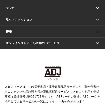
マンガ
取材・ファッション
少年マンガ
週刊少年ジャンプ
書籍
ファッション・美容
青年マンガ
ジャンプSQ.
Seventeen
週刊ヤングジャンプ
オンラインストア・その他WEBサービス
文芸・文庫・総合
芸能・情報・スポーツ
少女マンガ
Vジャンプ
non-no Web
ヤングジャンプ定期購読デジタル
すばる
Myojo
オンラインストア
りぼん
学芸・ノンフィクション・新書
最強ジャンプ
女性マンガ
@BAILA
ヤンジャン＋
小説すばる
週プレNEWS
マーガレット
集英社OTOコンテンツ
集英社 学芸編集部
少年ジャンプ＋
その他WEBサービス
クッキー
ライトノベル・ノベライズ
MAQUIA ONLINE
となりのヤングジャンプ
集英社 文芸ステーション
週プレ グラジャパ！
別冊マーガレット
SHUEISHA MANGA-ART HERITAGE
集英社 ビジネス書
ゼブラック
ココハナ
SHUEISHA ADNAVI
SPUR.JP
集英社Webマガジン Cobalt
グランドジャンプ
web 集英社文庫
キッズ
web Sportiva
マンガMee
ジャンプキャラクターズストア
集英社新書
ジャンプルーキー！
月刊オフィスユー
ＡＢＪマークは、この電子書店・電子書籍配信サービスが、著作権者か
EDITOR'S LAB
LEE
集英社オレンジ文庫
ウルトラジャンプ
青春と読書
パラスポ＋！
らコンテンツ使用許諾を得た正規版配信サービスであることを示す登録
集英社みらい文庫
リマコミ＋
HAPPY PLUS STORE
集英社新書プラス
ジャンプTOON
商標（登録番号 第6091713号）です。ABJマークの詳細、ABJマークを
Marisol
シフォン文庫
アジア人物史
S-KIDS.LAND
マンガMeets
掲示しているサービスの一覧はこちら →
https://aebs.or.jp/
shueisha vox
よみタイ
S-MANGA