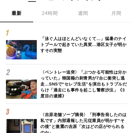
最新
24時間
週間
月間
「泳ぐ人はほとんどいなくて…」猛暑のナイ
トプールで起きていた異変…港区女子が明か
すその実態
〈ベントレー追突〉「ぶつかる可能性は分か
っていた」韓国籍の刺青男が7台に衝突し逃
走…SNSで“セレブ生活”を演出もトラブルだ
らけ「過去にも事件を起こし警察沙汰」《3
度目の逮捕》
〈吉原老舗ソープ摘発〉「刑事告発したのは
私です」内部通報した元従業員が明かす“そ
の後”と激震の吉原「次はどの店がやられる
のか」