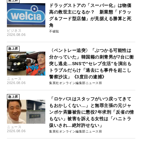
急上昇
ドラッグストアの「スーパー化」は物価
高の救世主になるか？ 新業態「ドラッ
グ＆フード型店舗」が見据える勝算と死
角
ビジネス
不破聡
2026.08.06
急上昇
〈ベントレー追突〉「ぶつかる可能性は
分かっていた」韓国籍の刺青男が7台に衝
突し逃走…SNSで“セレブ生活”を演出も
トラブルだらけ「過去にも事件を起こし
警察沙汰」《3度目の逮捕》
ニュース
2026.08.06
集英社オンライン編集部ニュース班
急上昇
「ロケバスはスタッフがいつ戻ってきて
もおかしくない…」と無罪主張の元ジャ
ンポケ斉藤被告に懲役7年求刑「反省の情
もない」被害を訴える女性は「ハニトラ
扱いされ…絶対許せない」
ニュース
2026.08.06
集英社オンライン編集部ニュース班