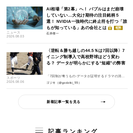
AI相場「第2幕」へ！ バブルはまだ崩壊
していない…大化け期待の注目銘柄５
選！ NVIDIA一強時代に終止符を打つ「誰
もが知っている」あの会社とは
有料
ニュース
石井僚一
2026.08.03
〈逆転＆勝ち越しの44.5％は7回以降〉7
イニング制導入で高校野球はどう変わ
る？ データが明らかにする“短縮”の弊害
「7回制が奪うもの-データが証明するドラマの消
スポーツ
失-」
2026.08.06
ゴジキ（@godziki_55）
新着記事一覧を見る
記事ランキング