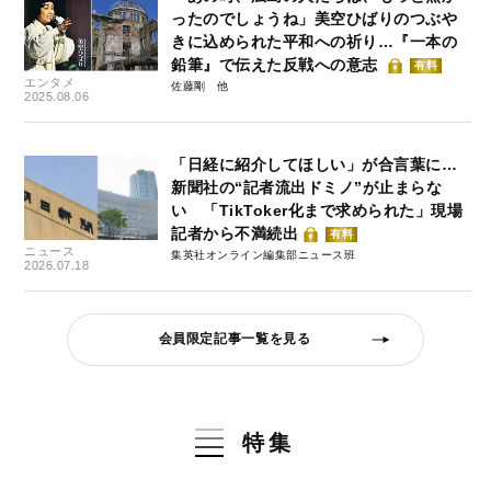
ったのでしょうね」美空ひばりのつぶや
きに込められた平和への祈り…『一本の
鉛筆』で伝えた反戦への意志
有料
エンタメ
佐藤剛
2025.08.06
「日経に紹介してほしい」が合言葉に…
新聞社の“記者流出ドミノ”が止まらな
い 「TikToker化まで求められた」現場
記者から不満続出
有料
ニュース
集英社オンライン編集部ニュース班
2026.07.18
会員限定記事一覧を見る
特集