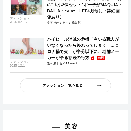
の“大小2個セット”ポーチがMAQUIA・
BAILA・eclat・LEE4月号に〈詳細画
像あり〉
ファッション
2026.02.16
集英社オンライン編集部
ハイヒール消滅の危機「今いる職人が
いなくなったら終わってしまう」…コ
ロナ禍で売上が半分以下に、老舗メー
カーが語る存続の行方
無料
ファッション
逢ヶ瀬十吾／A4studio
2025.12.14
ファッション一覧を見る
美容