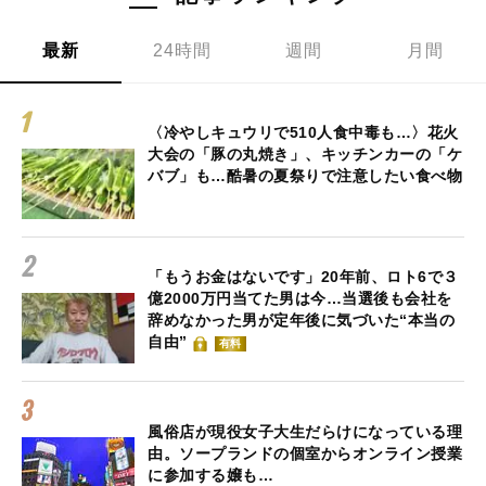
最新
24時間
週間
月間
〈冷やしキュウリで510人食中毒も…〉花火
大会の「豚の丸焼き」、キッチンカーの「ケ
バブ」も…酷暑の夏祭りで注意したい食べ物
「もうお金はないです」20年前、ロト6で３
億2000万円当てた男は今…当選後も会社を
辞めなかった男が定年後に気づいた“本当の
自由”
有料
風俗店が現役女子大生だらけになっている理
由。ソープランドの個室からオンライン授業
に参加する嬢も…