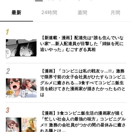
最新
24時間
週間
月間
【新連載・漫画】配達先は“誰も住んでいな
い家”…新人配達員が目撃した「姉妹を死に
追いやった」むごすぎる真相
【漫画】「コンビニは私の戦友ッ…!!」激務
で限界寸前の女子会社員がひたすらコンビニ
グルメに癒される…3食すべてコンビニ飯生
活を続けてきた漫画家が描きたかったものと
は
【漫画】3食コンビニ飯生活の漫画家が描く
「忙しい社会人の最強の味方」コンビニグル
メ!! 激務の会社員がつかの間の昼休みに癒さ
れる麺とは…