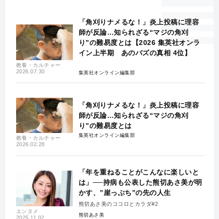
「角刈りナメるな！」炎上投稿に理容
師が反論…知られざる“マジの角刈
り”の難易度とは【2026 集英社オンラ
イン上半期 あのバズの真相 4位】
教養・カルチャー
2026.07.30
集英社オンライン編集部
「角刈りナメるな！」炎上投稿に理容
師が反論…知られざる“マジの角刈
り”の難易度とは
集英社オンライン編集部
教養・カルチャー
2026.02.28
「年を重ねることがこんなに楽しいと
は」──持病も公表した熊切あさ美が明
かす、”崖っぷち”の先の人生
熊切あさ美のココロとカラダ#2
エンタメ
熊切あさ美
2025.11.02