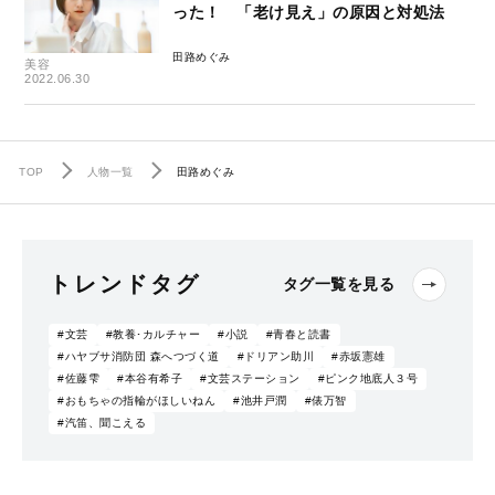
った！ 「老け見え」の原因と対処法
田路めぐみ
美容
2022.06.30
TOP
人物一覧
田路めぐみ
トレンドタグ
タグ一覧を見る
#文芸
#教養･カルチャー
#小説
#青春と読書
#ハヤブサ消防団 森へつづく道
#ドリアン助川
#赤坂憲雄
#佐藤雫
#本谷有希子
#文芸ステーション
#ピンク地底人３号
#おもちゃの指輪がほしいねん
#池井戸潤
#俵万智
#汽笛、聞こえる