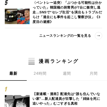
〈ベントレー追突〉「ぶつかる可能性は分か
っていた」韓国籍の刺青男が7台に衝突し逃
走…SNSで“セレブ生活”を演出もトラブルだ
らけ「過去にも事件を起こし警察沙汰」《3
度目の逮捕》
ニュースランキングの一覧を見る
漫画ランキング
最新
24時間
週間
月間
【新連載・漫画】配達先は“誰も住んでいな
い家”…新人配達員が目撃した「姉妹を死に
追いやった」むごすぎる真相