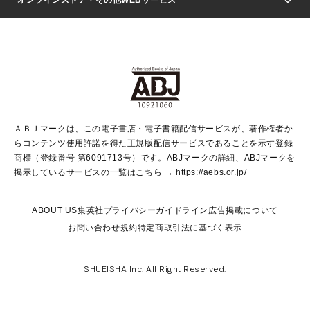
オンラインストア・その他WEBサービス
文芸・文庫・総合
芸能・情報・スポーツ
少女マンガ
Vジャンプ
non-no Web
ヤングジャンプ定期購読デジタル
すばる
Myojo
オンラインストア
りぼん
学芸・ノンフィクション・新書
最強ジャンプ
女性マンガ
@BAILA
ヤンジャン＋
小説すばる
週プレNEWS
マーガレット
集英社OTOコンテンツ
集英社 学芸編集部
少年ジャンプ＋
その他WEBサービス
クッキー
ライトノベル・ノベライズ
MAQUIA ONLINE
となりのヤングジャンプ
集英社 文芸ステーション
週プレ グラジャパ！
別冊マーガレット
SHUEISHA MANGA-ART HERITAGE
集英社 ビジネス書
ゼブラック
ココハナ
SHUEISHA ADNAVI
SPUR.JP
集英社Webマガジン Cobalt
グランドジャンプ
web 集英社文庫
キッズ
web Sportiva
マンガMee
ジャンプキャラクターズストア
集英社新書
ジャンプルーキー！
月刊オフィスユー
ＡＢＪマークは、この電子書店・電子書籍配信サービスが、著作権者か
EDITOR'S LAB
LEE
集英社オレンジ文庫
ウルトラジャンプ
青春と読書
パラスポ＋！
らコンテンツ使用許諾を得た正規版配信サービスであることを示す登録
集英社みらい文庫
リマコミ＋
HAPPY PLUS STORE
集英社新書プラス
ジャンプTOON
商標（登録番号 第6091713号）です。ABJマークの詳細、ABJマークを
Marisol
シフォン文庫
アジア人物史
S-KIDS.LAND
マンガMeets
掲示しているサービスの一覧はこちら →
https://aebs.or.jp/
shueisha vox
よみタイ
S-MANGA
Web éclat
ダッシュエックス文庫
LEEマルシェ
kotoba
集英社ジャンプリミックス
ABOUT US
集英社プライバシーガイドライン
広告掲載について
T JAPAN:The New York Times Style Magazine
JUMP j BOOKS
お問い合わせ
規約
特定商取引法に基づく表示
SHOP Marisol
e!集英社
集英社コミック文庫
集英社女性誌ポータル
éclat premium
imidas
MEN'S NON-NO WEB
SHUEISHA Inc. All Right Reserved.
mirabella
UOMO
mirabella homme