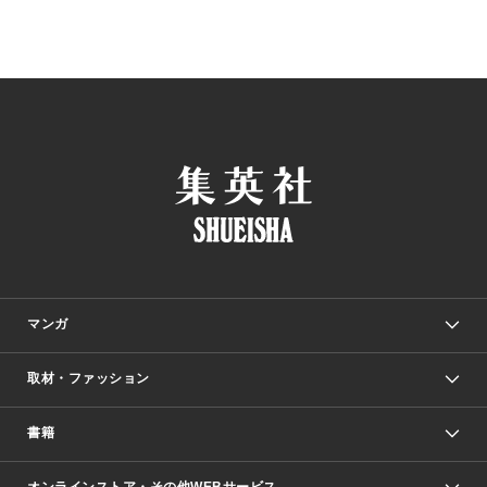
マンガ
取材・ファッション
少年マンガ
週刊少年ジャンプ
書籍
ファッション・美容
青年マンガ
ジャンプSQ.
Seventeen
週刊ヤングジャンプ