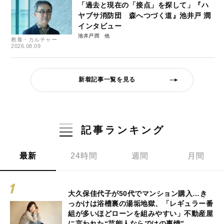
「過去と現在の「接点」を探して」『ハ
ヤブサ消防団 森へつづく道』池井戸 潤
インタビュー
池井戸潤
教養・カルチャー
2026.08.09
新着記事一覧を見る
記事ランキング
最新
24時間
週間
月間
大久保佳代子が50代でマンション購入…き
っかけは浴槽裏の湯垢地獄、「レギュラー番
組が多いほどローンを組みやすい」不動産屋
に言われた“芸能人ならではの事情”