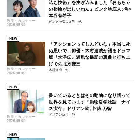
込む技術」を注ぎ込みました『おもちゃ
の指輪がほしいねん』ピンク地底人3号×
本谷有希子
教養・カルチャー
ピンク地底人３号
2026.08.09
NEW
「アクションってしんどいな」本当に死
ぬ思いで…俳優・木村達成が語るドラマ
版『水滸伝』過酷な撮影の裏側と打ち上
げでの北方謙三
教養・カルチャー
木村達成
2026.08.09
NEW
書いているときはその動物になり切って
世界を見ています『動物哲学物語 ナイ
ス実存』ドリアン助川×俵 万智
ドリアン助川
教養・カルチャー
2026.08.09
NEW