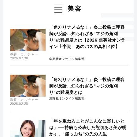
美容
「角刈りナメるな！」炎上投稿に理容
師が反論…知られざる“マジの角刈
り”の難易度とは【2026 集英社オンラ
イン上半期 あのバズの真相 4位】
教養・カルチャー
2026.07.30
集英社オンライン編集部
「角刈りナメるな！」炎上投稿に理容
師が反論…知られざる“マジの角刈
り”の難易度とは
集英社オンライン編集部
教養・カルチャー
2026.02.28
「年を重ねることがこんなに楽しいと
は」──持病も公表した熊切あさ美が明
かす、”崖っぷち”の先の人生