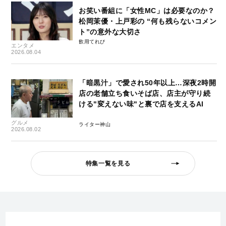
お笑い番組に「女性MC」は必要なのか？
松岡茉優・上戸彩の “何も残らないコメン
ト”の意外な大切さ
飲用てれび
エンタメ
2026.08.04
「暗黒汁」で愛され50年以上…深夜2時開
店の老舗立ち食いそば店、店主が守り続
ける"変えない味"と裏で店を支えるAI
グルメ
ライター神山
2026.08.02
特集一覧を見る