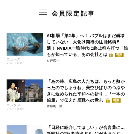
会員限定記事
AI相場「第2幕」へ！ バブルはまだ崩壊
していない…大化け期待の注目銘柄５
選！ NVIDIA一強時代に終止符を打つ「誰
もが知っている」あの会社とは
有料
ニュース
石井僚一
2026.08.03
「あの時、広島の人たちは、もっと熱か
ったのでしょうね」美空ひばりのつぶや
きに込められた平和への祈り…『一本の
鉛筆』で伝えた反戦への意志
有料
エンタメ
佐藤剛
2025.08.06
「日経に紹介してほしい」が合言葉に…
新聞社の“記者流出ドミノ”が止まらな