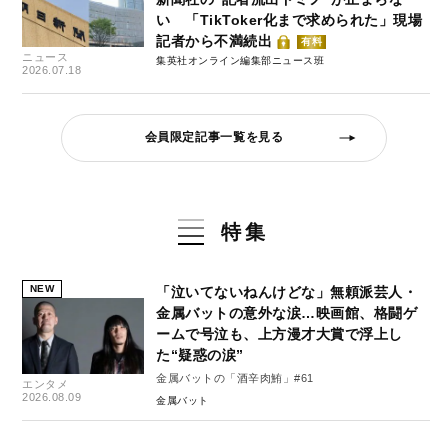
い 「TikToker化まで求められた」現場
記者から不満続出
有料
ニュース
集英社オンライン編集部ニュース班
2026.07.18
会員限定記事一覧を見る
特集
NEW
「泣いてないねんけどな」無頼派芸人・
金属バットの意外な涙…映画館、格闘ゲ
ームで号泣も、上方漫才大賞で浮上し
た“疑惑の涙”
金属バットの「酒辛肉鮪」#61
エンタメ
2026.08.09
金属バット