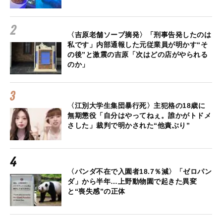
〈吉原老舗ソープ摘発〉「刑事告発したのは
私です」内部通報した元従業員が明かす“そ
の後”と激震の吉原「次はどの店がやられる
のか」
〈江別大学生集団暴行死〉主犯格の18歳に
無期懲役「自分はやってねぇ。誰かがトドメ
さした」裁判で明かされた“他責ぶり”
〈パンダ不在で入園者18.7％減〉「ゼロパン
ダ」から半年…上野動物園で起きた異変
と“喪失感”の正体