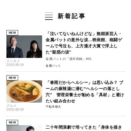
新着記事
NEW
「泣いてないねんけどな」無頼派芸人・
金属バットの意外な涙…映画館、格闘ゲ
ームで号泣も、上方漫才大賞で浮上し
た“疑惑の涙”
金属バットの「酒辛肉鮪」#61
エンタメ
2026.08.09
金属バット
NEW
「春雨だからヘルシー」は思い込み？ ブ
ームの麻辣湯に潜む“ヘルシーの落とし
穴” 管理栄養士が勧める「具材」と避け
たい組み合わせ
グルメ
千駄木雄大
2026.08.09
NEW
二十年間演劇で培ってきた「身体を描き