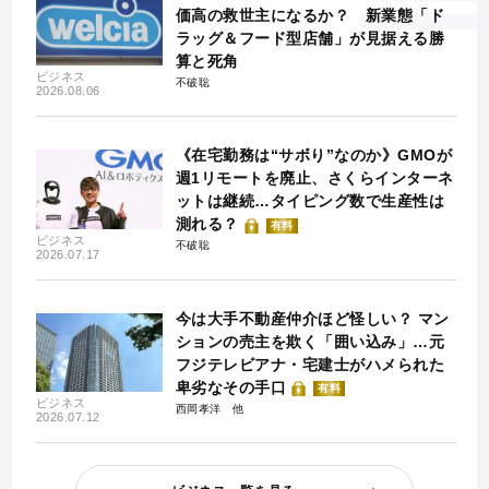
価高の救世主になるか？ 新業態「ド
ラッグ＆フード型店舗」が見据える勝
算と死角
ビジネス
不破聡
2026.08.06
《在宅勤務は“サボり”なのか》GMOが
週1リモートを廃止、さくらインターネ
ットは継続…タイピング数で生産性は
測れる？
有料
ビジネス
不破聡
2026.07.17
今は大手不動産仲介ほど怪しい？ マン
ションの売主を欺く「囲い込み」…元
フジテレビアナ・宅建士がハメられた
卑劣なその手口
有料
ビジネス
西岡孝洋
2026.07.12