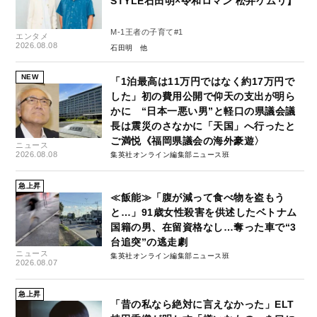
STYLE石田明×令和ロマン 松井ケムリ】
M-1王者の子育て#1
エンタメ
2026.08.08
石田明
NEW
「1泊最高は11万円ではなく約17万円で
した」初の費用公開で仰天の支出が明ら
かに “日本一悪い男”と軽口の県議会議
長は震災のさなかに「天国」へ行ったと
ご満悦《福岡県議会の海外豪遊〉
ニュース
2026.08.08
集英社オンライン編集部ニュース班
急上昇
≪飯能≫「腹が減って食べ物を盗もう
と…」91歳女性殺害を供述したベトナム
国籍の男、在留資格なし…奪った車で“3
台追突”の逃走劇
ニュース
集英社オンライン編集部ニュース班
2026.08.07
急上昇
「昔の私なら絶対に言えなかった」ELT