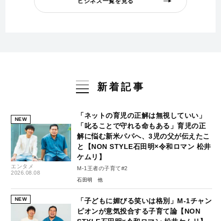
ビジネス一覧を見る
新着記事
「ネットの育児の正解は無視していい」
NEW
「叱ることで守れる命もある」育児の正
解に悩む新米パパへ、3児の父が伝えたこ
と【NON STYLE石田明×令和ロマン 松井
ケムリ】
エンタメ
M-1王者の子育て#2
2026.08.08
石田明
NEW
「子どもに媚びる笑いは格別」M-1チャン
ピオンが意気投合する子育て論【NON