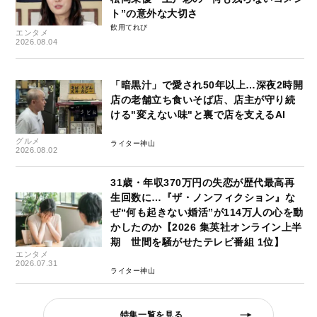
ト”の意外な大切さ
飲用てれび
エンタメ
2026.08.04
「暗黒汁」で愛され50年以上…深夜2時開
店の老舗立ち食いそば店、店主が守り続
ける"変えない味"と裏で店を支えるAI
グルメ
ライター神山
2026.08.02
31歳・年収370万円の失恋が歴代最高再
生回数に…『ザ・ノンフィクション』な
ぜ“何も起きない婚活”が114万人の心を動
かしたのか【2026 集英社オンライン上半
期 世間を騒がせたテレビ番組 1位】
エンタメ
2026.07.31
ライター神山
特集一覧を見る