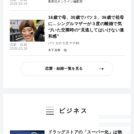
集英社オンライン編集部
2026.06.04
16歳で母、30歳でバツ３、36歳で祖母
に…シングルマザーが３度の離婚で気
づいた交際時の“見逃してはいけない違
和感”
バツ３の３児ママ#2
恋愛・結婚
2026.03.28
木下未希
恋愛・結婚一覧を見る
ビジネス
ドラッグストアの「スーパー化」は物