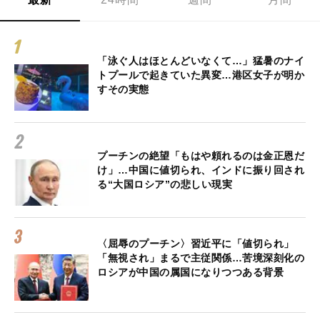
「泳ぐ人はほとんどいなくて…」猛暑のナイ
トプールで起きていた異変…港区女子が明か
すその実態
プーチンの絶望「もはや頼れるのは金正恩だ
け」…中国に値切られ、インドに振り回され
る“大国ロシア”の悲しい現実
〈屈辱のプーチン〉習近平に「値切られ」
「無視され」まるで主従関係…苦境深刻化の
ロシアが中国の属国になりつつある背景