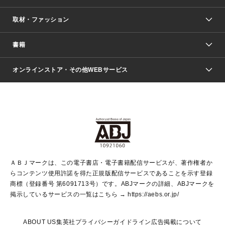
取材・ファッション
少年マンガ
週刊少年ジャンプ
書籍
ファッション・美容
青年マンガ
ジャンプSQ.
Seventeen
週刊ヤングジャンプ
オンラインストア・その他WEBサービス
文芸・文庫・総合
芸能・情報・スポーツ
少女マンガ
Vジャンプ
non-no Web
ヤングジャンプ定期購読デジタル
すばる
Myojo
オンラインストア
りぼん
学芸・ノンフィクション・新書
最強ジャンプ
女性マンガ
@BAILA
ヤンジャン＋
小説すばる
週プレNEWS
マーガレット
集英社OTOコンテンツ
集英社 学芸編集部
少年ジャンプ＋
その他WEBサービス
クッキー
ライトノベル・ノベライズ
MAQUIA ONLINE
となりのヤングジャンプ
集英社 文芸ステーション
週プレ グラジャパ！
別冊マーガレット
SHUEISHA MANGA-ART HERITAGE
集英社 ビジネス書
ゼブラック
ココハナ
SHUEISHA ADNAVI
SPUR.JP
集英社Webマガジン Cobalt
グランドジャンプ
web 集英社文庫
キッズ
web Sportiva
マンガMee
ジャンプキャラクターズストア
集英社新書
ジャンプルーキー！
月刊オフィスユー
ＡＢＪマークは、この電子書店・電子書籍配信サービスが、著作権者か
EDITOR'S LAB
LEE
集英社オレンジ文庫
ウルトラジャンプ
青春と読書
パラスポ＋！
らコンテンツ使用許諾を得た正規版配信サービスであることを示す登録
集英社みらい文庫
リマコミ＋
HAPPY PLUS STORE
集英社新書プラス
ジャンプTOON
商標（登録番号 第6091713号）です。ABJマークの詳細、ABJマークを
Marisol
シフォン文庫
アジア人物史
S-KIDS.LAND
マンガMeets
掲示しているサービスの一覧はこちら →
https://aebs.or.jp/
shueisha vox
よみタイ
S-MANGA
Web éclat
ダッシュエックス文庫
LEEマルシェ
kotoba
集英社ジャンプリミックス
ABOUT US
集英社プライバシーガイドライン
広告掲載について
T JAPAN:The New York Times Style Magazine