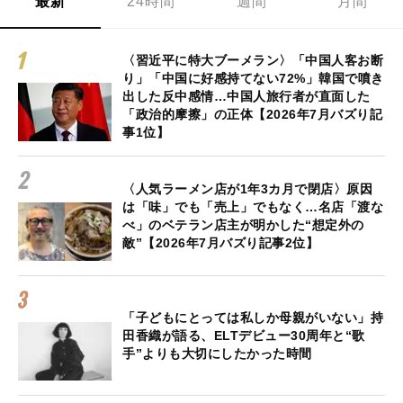
最新
24時間
週間
月間
〈習近平に特大ブーメラン〉「中国人客お断
り」「中国に好感持てない72%」韓国で噴き
出した反中感情…中国人旅行者が直面した
「政治的摩擦」の正体【2026年7月バズり記
事1位】
〈人気ラーメン店が1年3カ月で閉店〉原因
は「味」でも「売上」でもなく…名店「渡な
べ」のベテラン店主が明かした“想定外の
敵”【2026年7月バズり記事2位】
「子どもにとっては私しか母親がいない」持
田香織が語る、ELTデビュー30周年と“歌
手”よりも大切にしたかった時間