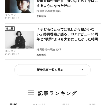
持田香織が明かす「嫌いなもの」を口に
するようになった理由
持田香織の現在地#2
エンタメ
黒島暁生
2026.08.07
急上昇
「子どもにとっては私しか母親がいな
い」持田香織が語る、ELTデビュー30周
年と“歌手”よりも大切にしたかった時間
持田香織の現在地#1
エンタメ
2026.08.07
黒島暁生
新着記事一覧を見る
記事ランキング