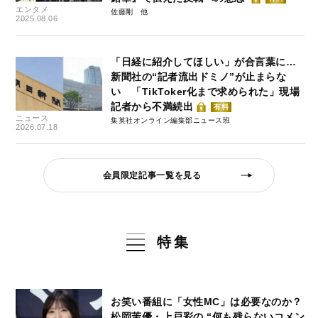
エンタメ
佐藤剛
2025.08.06
「日経に紹介してほしい」が合言葉に…
新聞社の“記者流出ドミノ”が止まらな
い 「TikToker化まで求められた」現場
記者から不満続出
有料
ニュース
集英社オンライン編集部ニュース班
2026.07.18
会員限定記事一覧を見る
特集
お笑い番組に「女性MC」は必要なのか？
松岡茉優・上戸彩の “何も残らないコメン