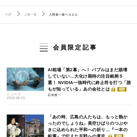
TOP
人物一覧
人間食べ食べカエル
会員限定記事
AI相場「第2幕」へ！ バブルはまだ崩壊
していない…大化け期待の注目銘柄５
選！ NVIDIA一強時代に終止符を打つ「誰
もが知っている」あの会社とは
有料
ニュース
石井僚一
2026.08.03
「あの時、広島の人たちは、もっと熱か
ったのでしょうね」美空ひばりのつぶや
きに込められた平和への祈り…『一本の
鉛筆』で伝えた反戦への意志
有料