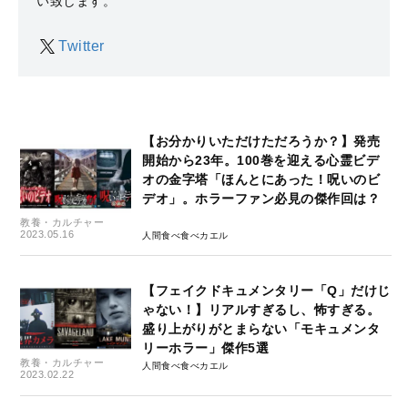
い致します。
Twitter
【お分かりいただけただろうか？】発売
開始から23年。100巻を迎える心霊ビデ
オの金字塔「ほんとにあった！呪いのビ
デオ」。ホラーファン必見の傑作回は？
教養・カルチャー
2023.05.16
人間食べ食べカエル
【フェイクドキュメンタリー「Q」だけじ
ゃない！】リアルすぎるし、怖すぎる。
盛り上がりがとまらない「モキュメンタ
リーホラー」傑作5選
教養・カルチャー
人間食べ食べカエル
2023.02.22