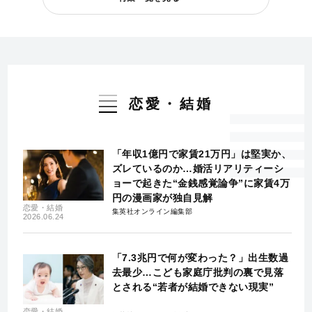
恋愛・結婚
「年収1億円で家賃21万円」は堅実か、
ズレているのか…婚活リアリティーシ
ョーで起きた“金銭感覚論争”に家賃4万
円の漫画家が独自見解
恋愛・結婚
集英社オンライン編集部
2026.06.24
「7.3兆円で何が変わった？」出生数過
去最少…こども家庭庁批判の裏で見落
とされる“若者が結婚できない現実”
恋愛・結婚