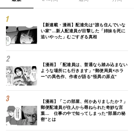
【新連載・漫画】配達先は“誰も住んでいな
い家”…新人配達員が目撃した「姉妹を死に
追いやった」むごすぎる真相
【漫画】「配達員は、普通なら踏み込まない
ような場所にも行きます」“郵便局員×ホラ
ー”の異色作、作者が語る“怪異の原点”
【漫画】「この部屋、何かありましたか？」
郵便配達員が住人から尋ねられた奇妙な言
葉… 仕事の中で知ってしまった“部屋の秘
密”とは