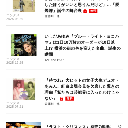
したほうがいいと思うんだけど」…『愛
燦燦』誕生の舞台裏
無料
エンタメ
佐藤剛
2025.05.29
いしだあゆみ『ブルー・ライト・ヨコハ
マ』は1日10万枚のオーダーが10日以
上!? 横浜の街の色を変えた名曲、誕生の
瞬間
エンタメ
TAP the POP
2025.12.25
『待つわ』大ヒットの女子大生デュオ・
あみん、紅白出場会見を欠席した驚きの
理由「私たちは芸能界に入ったわけじゃ
ない」
無料
エンタメ
佐藤剛
2025.07.21
『ラスト・クリスマス』発売7年後に、ジ