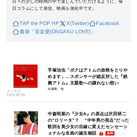
日々の少しの時間の中で楽しんでいただけるように、毎
日コラムにして発信。映画も強化中です。
TAP the POP HP
X(Twitter)
Facebook
書籍「音楽愛(ONGAKU LOVE)」
手塚治虫「ボクはアトムの放映をとりや
めます」…スポンサーが総反対した『鉄
腕アトム』主題歌への譲れない想い
佐藤剛
エンタメ
2026.02.09
中森明菜の『少女A』の原点は沢田研二
の“ロリータ”？ “中年男の視点”だった
歌詞を美少女の目線に変えたセンセーシ
ョナルな名曲の誕生秘話
無料