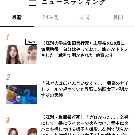
ニュースランキング
最新
24時間
週間
月間
NEW
〈江別大学生集団暴行死〉主犯格の18歳に
無期懲役「自分はやってねぇ。誰かがトドメ
さした」裁判で明かされた“他責ぶり”
「泳ぐ人はほとんどいなくて…」猛暑のナイ
トプールで起きていた異変…港区女子が明か
すその実態
〈江別・集団暴行死〉「グロかった…」全裸
にして、髪にライターで火をつけ、背中にタ
バコを押しつける様子も撮影…公判で明らか