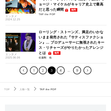
ョージ・マイケルがキャリア史上で最高
だと思った瞬間
無料
TAP the POP
エンタメ
2024.12.25
ローリング・ストーンズ、満足のいかな
いまま発売された『サティスファクショ
ン』… プロデューサーに無視されたキー
ス・リチャーズがやりたかったアレンジ
とは
無料
エンタメ
2025.06.06
佐藤剛
1
2
3
4
9
TOP
人物一覧
TAP the POP