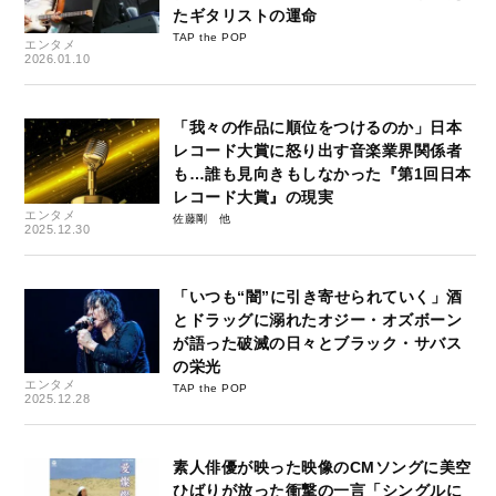
たギタリストの運命
TAP the POP
エンタメ
2026.01.10
「我々の作品に順位をつけるのか」日本
レコード大賞に怒り出す音楽業界関係者
も…誰も見向きもしなかった『第1回日本
レコード大賞』の現実
エンタメ
佐藤剛
2025.12.30
「いつも“闇”に引き寄せられていく」酒
とドラッグに溺れたオジー・オズボーン
が語った破滅の日々とブラック・サバス
の栄光
エンタメ
TAP the POP
2025.12.28
素人俳優が映った映像のCMソングに美空
ひばりが放った衝撃の一言「シングルに