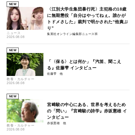
NEW
〈江別大学生集団暴行死〉主犯格の18歳
に無期懲役「自分はやってねぇ。誰かが
トドメさした」裁判で明かされた“他責ぶ
り”
ニュース
集英社オンライン編集部ニュース班
2026.08.08
NEW
「〈保る〉とは何か」『汽笛、聞こえ
る』佐藤雫 インタビュー
佐藤雫
教養・カルチャー
2026.08.08
NEW
宮﨑駿の中心にある、世界を考えるため
の「問い」『宮﨑駿の詩学』赤坂憲雄 イ
ンタビュー
赤坂憲雄
教養・カルチャー
2026.08.08