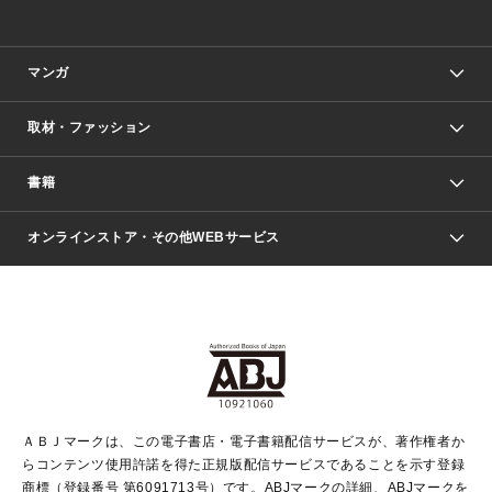
マンガ
取材・ファッション
少年マンガ
週刊少年ジャンプ
書籍
ファッション・美容
青年マンガ
ジャンプSQ.
Seventeen
週刊ヤングジャンプ
オンラインストア・その他WEBサービス
文芸・文庫・総合
芸能・情報・スポーツ
少女マンガ
Vジャンプ
non-no Web
ヤングジャンプ定期購読デジタル
すばる
Myojo
オンラインストア
りぼん
学芸・ノンフィクション・新書
最強ジャンプ
女性マンガ
@BAILA
ヤンジャン＋
小説すばる
週プレNEWS
マーガレット
集英社OTOコンテンツ
集英社 学芸編集部
少年ジャンプ＋
その他WEBサービス
クッキー
ライトノベル・ノベライズ
MAQUIA ONLINE
となりのヤングジャンプ
集英社 文芸ステーション
週プレ グラジャパ！
別冊マーガレット
SHUEISHA MANGA-ART HERITAGE
集英社 ビジネス書
ゼブラック
ココハナ
SHUEISHA ADNAVI
SPUR.JP
集英社Webマガジン Cobalt
グランドジャンプ
web 集英社文庫
キッズ
web Sportiva
マンガMee
ジャンプキャラクターズストア
集英社新書
ジャンプルーキー！
月刊オフィスユー
ＡＢＪマークは、この電子書店・電子書籍配信サービスが、著作権者か
EDITOR'S LAB
LEE
集英社オレンジ文庫
ウルトラジャンプ
青春と読書
パラスポ＋！
らコンテンツ使用許諾を得た正規版配信サービスであることを示す登録
集英社みらい文庫
リマコミ＋
HAPPY PLUS STORE
集英社新書プラス
ジャンプTOON
商標（登録番号 第6091713号）です。ABJマークの詳細、ABJマークを
Marisol
シフォン文庫