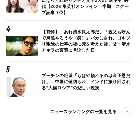
になった壮絶リンチと女子2人の“陰キャ”時
代【2026 集英社オンライン上半期 スクー
プ記事 7位】
【哀悼】「あれ清水良太郎だ」「親父も呼ん
で麻雀やろうや（笑）」バカにされ、ゴキブ
リ駆除の仕事の後に死を考えた後、父・清水
アキラの言葉に号泣した日
プーチンの絶望「もはや頼れるのは金正恩だ
け」…中国に値切られ、インドに振り回され
る“大国ロシア”の悲しい現実
ニュースランキングの一覧を見る