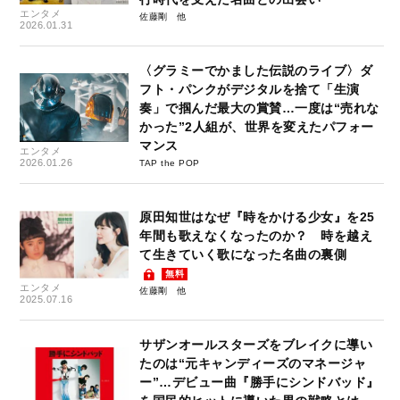
エンタメ
佐藤剛
2026.01.31
〈グラミーでかました伝説のライブ〉ダ
フト・パンクがデジタルを捨て「生演
奏」で掴んだ最大の賞賛…一度は“売れな
かった”2人組が、世界を変えたパフォー
マンス
エンタメ
2026.01.26
TAP the POP
原田知世はなぜ『時をかける少女』を25
年間も歌えなくなったのか？ 時を越え
て生きていく歌になった名曲の裏側
無料
エンタメ
佐藤剛
2025.07.16
サザンオールスターズをブレイクに導い
たのは“元キャンディーズのマネージャ
ー”…デビュー曲『勝手にシンドバッド』