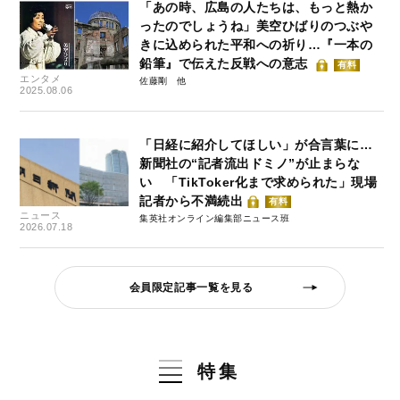
「あの時、広島の人たちは、もっと熱か
ったのでしょうね」美空ひばりのつぶや
きに込められた平和への祈り…『一本の
鉛筆』で伝えた反戦への意志
有料
エンタメ
佐藤剛
2025.08.06
「日経に紹介してほしい」が合言葉に…
新聞社の“記者流出ドミノ”が止まらな
い 「TikToker化まで求められた」現場
記者から不満続出
有料
ニュース
集英社オンライン編集部ニュース班
2026.07.18
会員限定記事一覧を見る
特集