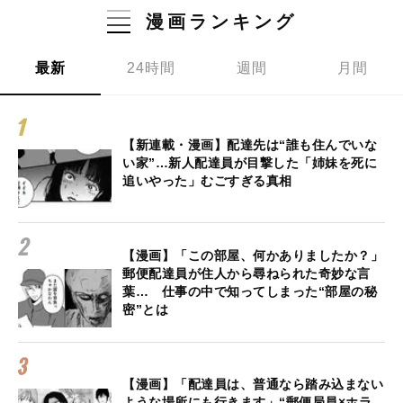
漫画ランキング
最新
24時間
週間
月間
【新連載・漫画】配達先は“誰も住んでいな
い家”…新人配達員が目撃した「姉妹を死に
追いやった」むごすぎる真相
【漫画】「この部屋、何かありましたか？」
郵便配達員が住人から尋ねられた奇妙な言
葉… 仕事の中で知ってしまった“部屋の秘
密”とは
【漫画】「配達員は、普通なら踏み込まない
ような場所にも行きます」“郵便局員×ホラ