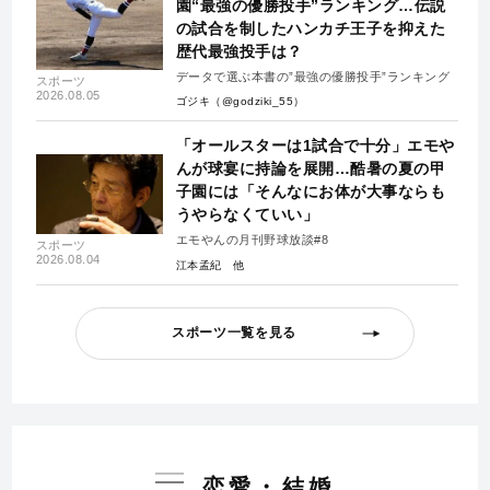
園“最強の優勝投手”ランキング…伝説
の試合を制したハンカチ王子を抑えた
歴代最強投手は？
データで選ぶ本書の”最強の優勝投手”ランキング
スポーツ
2026.08.05
ゴジキ（@godziki_55）
「オールスターは1試合で十分」エモや
んが球宴に持論を展開…酷暑の夏の甲
子園には「そんなにお体が大事ならも
うやらなくていい」
エモやんの月刊野球放談#8
スポーツ
2026.08.04
江本孟紀
スポーツ一覧を見る
恋愛・結婚