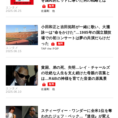
を国民的ヒットに導いた男の戦略とは
無料
エンタメ
2025.06.25
佐藤剛
小田和正と吉田拓郎が一緒に歌い、大瀧
詠一は“命をかけた”…1985年の国立競技
場での初コンサートは夢の共演だらけだ
った
無料
エンタメ
TAP the POP
2025.06.15
貧困、弟の死、失明…レイ・チャールズ
の壮絶な人生を支え続けた母親の言葉と
は…R&Bの神様を育てた音楽の原風景
無料
エンタメ
佐藤剛
2025.06.10
スティーヴィー・ワンダーに全米1位を奪
われたジェフ・ベック…『迷信』が変え