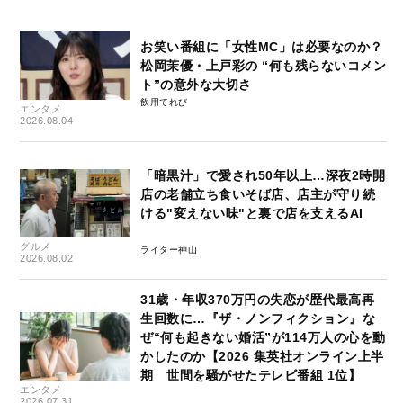
お笑い番組に「女性MC」は必要なのか？
松岡茉優・上戸彩の “何も残らないコメン
ト”の意外な大切さ
飲用てれび
エンタメ
2026.08.04
「暗黒汁」で愛され50年以上…深夜2時開
店の老舗立ち食いそば店、店主が守り続
ける"変えない味"と裏で店を支えるAI
グルメ
ライター神山
2026.08.02
31歳・年収370万円の失恋が歴代最高再
生回数に…『ザ・ノンフィクション』な
ぜ“何も起きない婚活”が114万人の心を動
かしたのか【2026 集英社オンライン上半
期 世間を騒がせたテレビ番組 1位】
エンタメ
2026.07.31