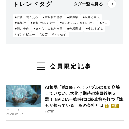
トレンドタグ
タグ一覧を見る
#汽笛、聞こえる
#宮﨑駿の詩学
#佐藤雫
#風車と巨人
#集英社
#教養･カルチャー
#会いたい人に会いに行く
#小説
#岩井圭也
#旅から生まれた名画
#赤坂憲雄
#小説すばる
#インタビュー
#文芸
#エッセイ
会員限定記事
AI相場「第2幕」へ！ バブルはまだ崩壊
していない…大化け期待の注目銘柄５
選！ NVIDIA一強時代に終止符を打つ「誰
もが知っている」あの会社とは
有料
ニュース
石井僚一
2026.08.03