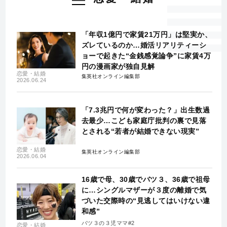
「年収1億円で家賃21万円」は堅実か、
ズレているのか…婚活リアリティーシ
ョーで起きた“金銭感覚論争”に家賃4万
円の漫画家が独自見解
恋愛・結婚
集英社オンライン編集部
2026.06.24
「7.3兆円で何が変わった？」出生数過
去最少…こども家庭庁批判の裏で見落
とされる“若者が結婚できない現実”
恋愛・結婚
集英社オンライン編集部
2026.06.04
16歳で母、30歳でバツ３、36歳で祖母
に…シングルマザーが３度の離婚で気
づいた交際時の“見逃してはいけない違
和感”
バツ３の３児ママ#2
恋愛・結婚