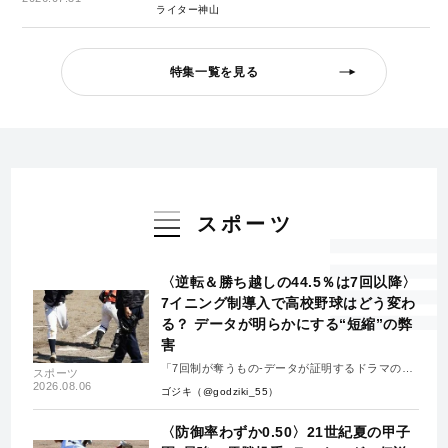
ライター神山
特集一覧を見る
スポーツ
〈逆転＆勝ち越しの44.5％は7回以降〉
7イニング制導入で高校野球はどう変わ
る？ データが明らかにする“短縮”の弊
害
「7回制が奪うもの-データが証明するドラマの消
スポーツ
失-」
2026.08.06
ゴジキ（@godziki_55）
〈防御率わずか0.50〉21世紀夏の甲子