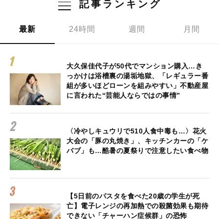
記事ランキング
最新
24時間
週間
月間
大久保佳代子が50代でマンション購入…き
っかけは浴槽裏の湯垢地獄、「レギュラー番
組が多いほどローンを組みやすい」不動産屋
に言われた“芸能人ならではの事情”
〈冷やしキュウリで510人食中毒も…〉花火
大会の「豚の丸焼き」、キッチンカーの「ケ
バブ」も…酷暑の夏祭りで注意したい食べ物
【5日前のパスタを食べた20歳の学生が死
亡】電子レンジの再加熱での殺菌効果も期待
できない「チャーハン症候群」の恐怖