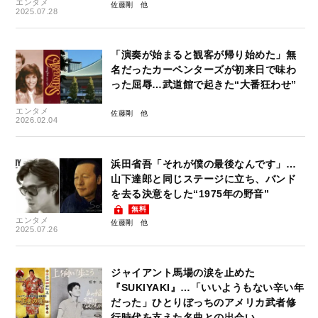
エンタメ
佐藤剛
2025.07.28
「演奏が始まると観客が帰り始めた」無
名だったカーペンターズが初来日で味わ
った屈辱…武道館で起きた“大番狂わせ”
エンタメ
佐藤剛
2026.02.04
浜田省吾「それが僕の最後なんです」…
山下達郎と同じステージに立ち、バンド
を去る決意をした“1975年の野音”
無料
エンタメ
佐藤剛
2025.07.26
ジャイアント馬場の涙を止めた
『SUKIYAKI』…「いいようもない辛い年
だった」ひとりぼっちのアメリカ武者修
行時代を支えた名曲との出会い