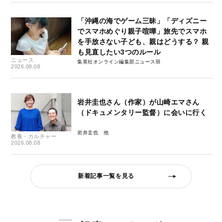
「沖縄の海でゲーム三昧」「ディズニー
でスマホめぐり親子喧嘩」旅先でスマホ
を手放さない子ども、親はどうする？ 親
も見直したい3つのルール
ニュース
集英社オンライン編集部ニュース班
2026.08.08
岩井圭也さん（作家）が山崎エマさん
（ドキュメンタリー監督）に会いに行く
岩井圭也
教養・カルチャー
2026.08.08
新着記事一覧を見る